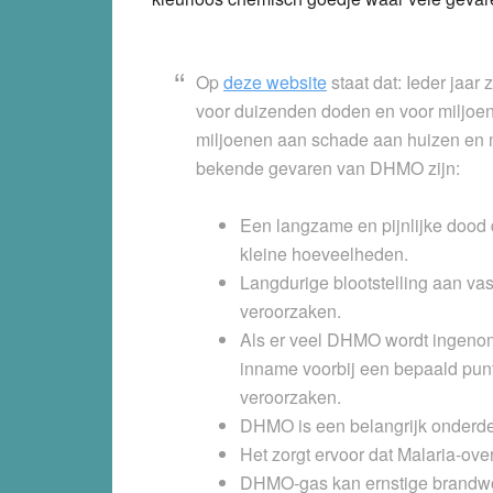
Op
deze website
staat dat: Ieder jaar
voor duizenden doden en voor miljoe
miljoenen aan schade aan huizen en m
bekende gevaren van DHMO zijn:
Een langzame en pijnlijke dood
kleine hoeveelheden.
Langdurige blootstelling aan 
veroorzaken.
Als er veel DHMO wordt ingeno
inname voorbij een bepaald pun
veroorzaken.
DHMO is een belangrijk onderd
Het zorgt ervoor dat
Malaria
-ove
DHMO-gas kan
ernstige brand