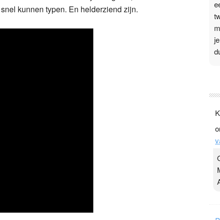
e
snel kunnen typen. En helderziend zijn.
t
m
j
d
P
3
.
K
t
o
v
v
D
g
z
t