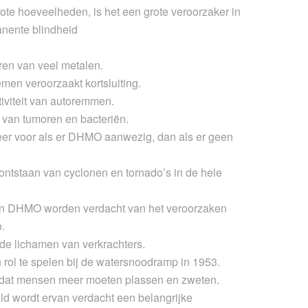
grote hoeveelheden, is het een grote veroorzaker in
manente
blindheid
ren
van veel metalen.
temen veroorzaakt
kortsluiting
.
viteit
van autoremmen.
s van
tumoren en bacteriën
.
r voor als er DHMO aanwezig, dan als er geen
 ontstaan van
cyclonen en tornado’s
in de hele
van DHMO worden verdacht van het veroorzaken
o
.
n de lichamen van
verkrachters
.
ol te spelen bij de
watersnoodramp
in 1953.
 dat mensen meer moeten
plassen en zweten
.
ld wordt ervan verdacht een belangrijke