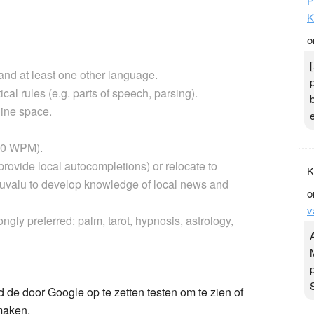
P
K
o
and at least one other language.
al rules (e.g. parts of speech, parsing).
ine space.
000 WPM).
 provide local autocompletions) or relocate to
K
uvalu to develop knowledge of local news and
o
v
ongly preferred: palm, tarot, hypnosis, astrology,
d de door Google op te zetten testen om te zien of
maken.