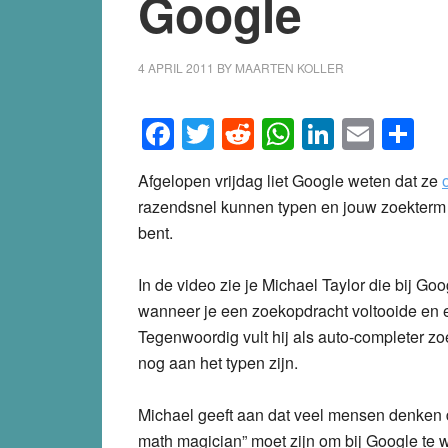
Google
4 APRIL 2011
BY
MAARTEN KOLLER
Facebook
Twitter
Reddit
WhatsApp
LinkedI
Emai
S
Afgelopen vrijdag liet Google weten dat ze
razendsnel kunnen typen en jouw zoekterm a
bent.
In de video zie je Michael Taylor die bij Goo
wanneer je een zoekopdracht voltooide en 
Tegenwoordig vult hij als auto-completer z
nog aan het typen zijn.
Michael geeft aan dat veel mensen denken d
math magician” moet zijn om bij Google te w