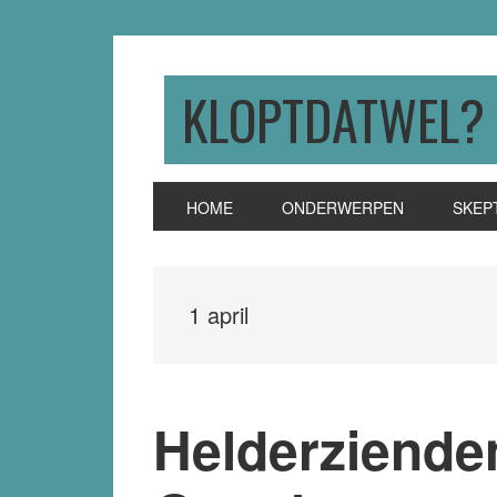
Skip
Skip
Skip
to
to
to
primary
main
primary
KLOPTDATWEL?
navigation
content
sidebar
HOME
ONDERWERPEN
SKEP
1 april
Helderziende