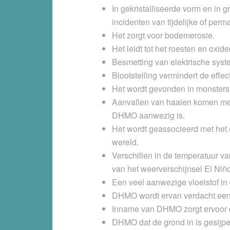
In gekristalliseerde vorm en in 
incidenten van tijdelijke of per
Het zorgt voor
bodemerosie
.
Het leidt tot het
roesten en oxide
Besmetting van elektrische sys
Blootstelling
vermindert de effecti
Het wordt gevonden in monster
Aanvallen van
haaien
komen mee
DHMO aanwezig is.
Het wordt geassocieerd met het
wereld.
Verschillen in de temperatuur 
van het weerverschijnsel
El Niñ
Een veel aanwezige vloeistof i
DHMO wordt ervan verdacht een r
Inname van DHMO zorgt ervoor
DHMO dat de grond in is gesijpe