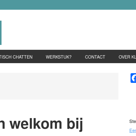
TISCH CHATTEN
WERKSTUK?
CONTACT
OVER K
P
S
n welkom bij
Ste
Ee