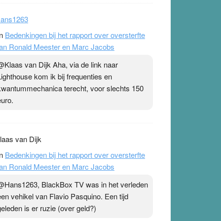
ans1263
n
Bedenkingen bij het rapport over oversterfte
an Ronald Meester en Marc Jacobs
@Klaas van Dijk Aha, via de link naar
Lighthouse kom ik bij frequenties en
kwantummechanica terecht, voor slechts 150
euro.
laas van Dijk
n
Bedenkingen bij het rapport over oversterfte
an Ronald Meester en Marc Jacobs
@Hans1263, BlackBox TV was in het verleden
een vehikel van Flavio Pasquino. Een tijd
geleden is er ruzie (over geld?)