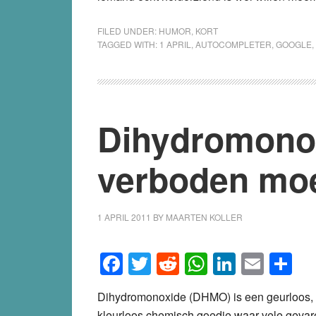
FILED UNDER:
HUMOR
,
KORT
TAGGED WITH:
1 APRIL
,
AUTOCOMPLETER
,
GOOGLE
,
Dihydromonox
verboden mo
1 APRIL 2011
BY
MAARTEN KOLLER
Facebook
Twitter
Reddit
WhatsApp
LinkedI
Emai
S
Dihydromonoxide (DHMO) is een geurloos,
kleurloos chemisch goedje waar vele gevar