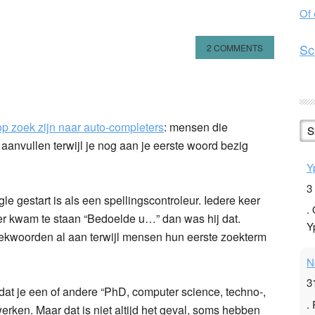
Of
Sc
2 COMMENTS
n
l
hare
op zoek zijn naar auto-completers
: mensen die
S
anvullen terwijl je nog aan je eerste woord bezig
Y
3
gle gestart is als een spellingscontroleur. Iedere keer
.
er kwam te staan “Bedoelde u…” dan was hij dat.
Y
oekwoorden al aan terwijl mensen hun eerste zoekterm
N
3
at je een of andere “PhD, computer science, techno-,
.
erken. Maar dat is niet altijd het geval, soms hebben