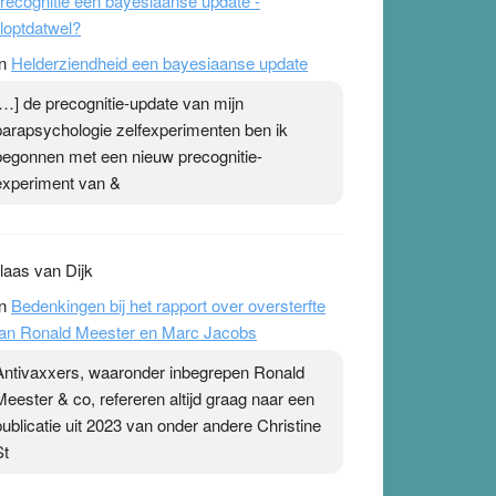
recognitie een bayesiaanse update -
loptdatwel?
n
Helderziendheid een bayesiaanse update
[…] de precognitie-update van mijn
parapsychologie zelfexperimenten ben ik
begonnen met een nieuw precognitie-
experiment van &
laas van Dijk
n
Bedenkingen bij het rapport over oversterfte
an Ronald Meester en Marc Jacobs
Antivaxxers, waaronder inbegrepen Ronald
Meester & co, refereren altijd graag naar een
publicatie uit 2023 van onder andere Christine
St