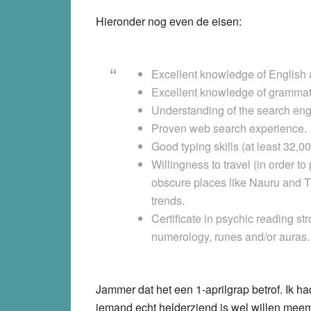
Hieronder nog even de eisen:
Excellent knowledge of English 
Excellent knowledge of grammatic
Understanding of the search eng
Proven web search experience.
Good typing skills (at least 32,
Willingness to travel (in order to
obscure places like Nauru and T
trends.
Certificate in psychic reading str
numerology, runes and/or auras.
Jammer dat het een 1-aprilgrap betrof. Ik ha
iemand echt helderziend is wel willen mee