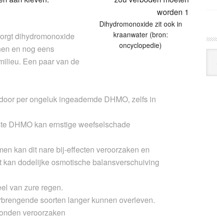
Dihydromonoxide zit ook in
kraanwater (bron:
 zorgt dihydromonoxide
oncyclopedie)
nen en nog eens
Arc
ilieu. Een paar van de
Klo
door per ongeluk ingeademde DHMO, zelfs in
vaste DHMO kan
ernstige weefselschade
men kan dit nare
bij-effecten
veroorzaken en
t kan dodelijke
osmotische balansverschuiving
eel van
zure regen
.
rbrengende soorten langer kunnen overleven.
wonden
veroorzaken