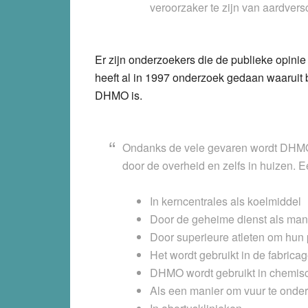
veroorzaker te zijn van
aardvers
Er zijn onderzoekers die de publieke opini
heeft al in 1997 onderzoek gedaan waaruit
DHMO is.
Ondanks de vele gevaren wordt DHMO w
door de overheid en zelfs in huizen.
In
kerncentrales
als koelmiddel
Door de
geheime dienst
als mani
Door
superieure atleten
om hun p
Het wordt gebruikt in de fabrica
DHMO wordt gebruikt in
chemisc
Als een manier om
vuur
te onder