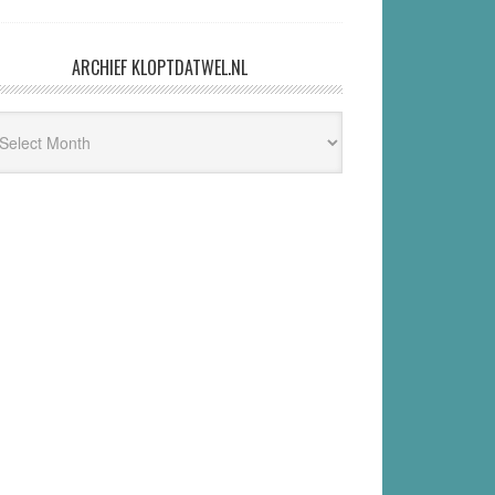
ARCHIEF KLOPTDATWEL.NL
hief
ptdatwel.nl