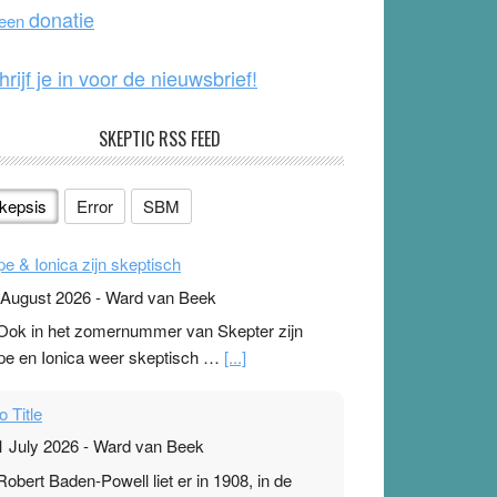
o
e
donatie
 een
k
hrijf je in voor de nieuwsbrief!
SKEPTIC RSS FEED
kepsis
Error
SBM
pe & Ionica zijn skeptisch
 August 2026
-
Ward van Beek
 Ook in het zomernummer van Skepter zijn
pe en Ionica weer skeptisch …
[...]
o Title
1 July 2026
-
Ward van Beek
 Robert Baden-Powell liet er in 1908, in de