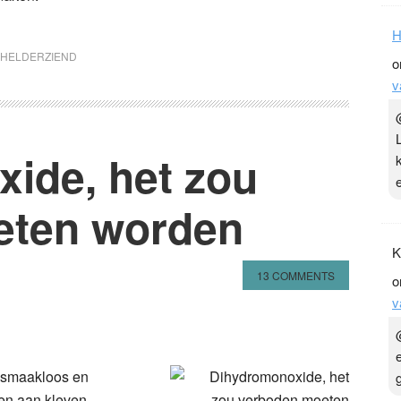
H
HELDERZIEND
o
v
ide, het zou
eten worden
K
13 COMMENTS
o
v
n
l
hare
 smaakloos en
en aan kleven.