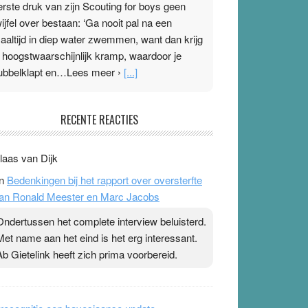
erste druk van zijn Scouting for boys geen
wijfel over bestaan: ‘Ga nooit pal na een
aaltijd in diep water zwemmen, want dan krijg
e hoogstwaarschijnlijk kramp, waardoor je
ubbelklapt en…Lees meer ›
[...]
leisterplakkers in de topspsort
RECENTE REACTIES
1 July 2026
-
Ward van Beek
 Na mondtape is nu de neuspleister in trek bij
laas van Dijk
opsporters. Ze hopen ermee hun hartslag te
n
Bedenkingen bij het rapport over oversterfte
erlagen terwijl ze meer zuurstof opnemen.
an Ronald Meester en Marc Jacobs
aarop heeft zo’n pleister geen effect. Maar het
evoel ‘makkelijker te ademen’ kan goud waard
Ondertussen het complete interview beluisterd.
ijn. Door…Lees meer Pleisterplakkers in de
Met name aan het eind is het erg interessant.
opspsort ›
[...]
Ab Gietelink heeft zich prima voorbereid.