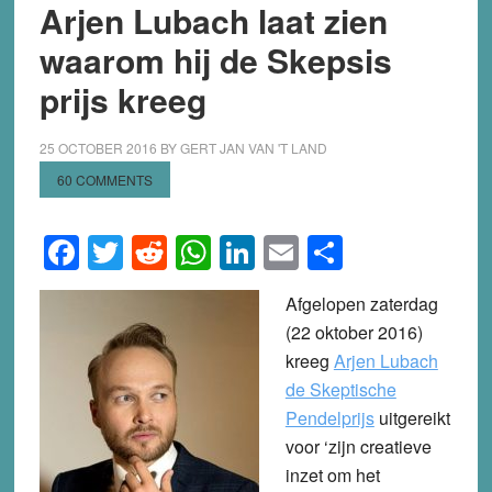
Arjen Lubach laat zien
waarom hij de Skepsis
prijs kreeg
25 OCTOBER 2016
BY
GERT JAN VAN 'T LAND
60 COMMENTS
Facebook
Twitter
Reddit
WhatsApp
LinkedIn
Email
Share
Afgelopen zaterdag
(22 oktober 2016)
kreeg
Arjen Lubach
de Skeptische
Pendelprijs
uitgereikt
voor ‘zijn creatieve
inzet om het