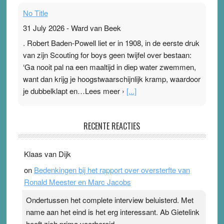
No Title
31 July 2026
-
Ward van Beek
. Robert Baden-Powell liet er in 1908, in de eerste druk
van zijn Scouting for boys geen twijfel over bestaan:
‘Ga nooit pal na een maaltijd in diep water zwemmen,
want dan krijg je hoogstwaarschijnlijk kramp, waardoor
je dubbelklapt en…Lees meer ›
[...]
Pleisterplakkers in de topspsort
RECENTE REACTIES
31 July 2026
-
Ward van Beek
. Na mondtape is nu de neuspleister in trek bij
Klaas van Dijk
topsporters. Ze hopen ermee hun hartslag te verlagen
on
Bedenkingen bij het rapport over oversterfte van
terwijl ze meer zuurstof opnemen. Daarop heeft zo’n
Ronald Meester en Marc Jacobs
pleister geen effect. Maar het gevoel ‘makkelijker te
ademen’ kan goud waard zijn. Door…Lees meer
Ondertussen het complete interview beluisterd. Met
Pleisterplakkers in de topspsort ›
[...]
name aan het eind is het erg interessant. Ab Gietelink
heeft zich prima voorbereid.