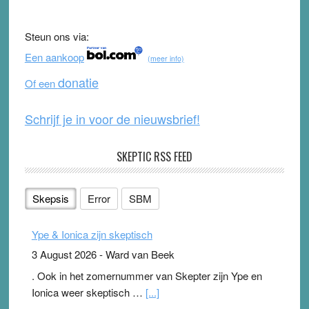
e
er
T
d
b
u
Steun ons via:
o
b
Een aankoop
(meer info)
o
e
donatie
Of een
k
Schrijf je in voor de nieuwsbrief!
SKEPTIC RSS FEED
Skepsis
Error
SBM
Ype & Ionica zijn skeptisch
3 August 2026
-
Ward van Beek
. Ook in het zomernummer van Skepter zijn Ype en
Ionica weer skeptisch …
[...]