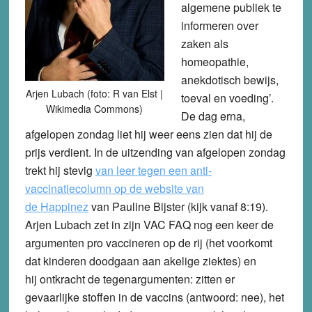
algemene publiek te
informeren over
zaken als
homeopathie,
anekdotisch bewijs,
Arjen Lubach (foto: R van Elst |
toeval en voeding’.
Wikimedia Commons)
De dag erna,
afgelopen zondag liet hij weer eens zien dat hij de
prijs verdient. In de uitzending van afgelopen zondag
trekt hij stevig
van leer tegen een anti-
vaccinatiecolumn op de website van
de Happinez
van Pauline Bijster (kijk vanaf 8:19).
Arjen Lubach zet in zijn VAC FAQ nog een keer de
argumenten pro vaccineren op de rij (het voorkomt
dat kinderen doodgaan aan akelige ziektes) en
hij ontkracht de tegenargumenten: zitten er
gevaarlijke stoffen in de vaccins (antwoord: nee), het