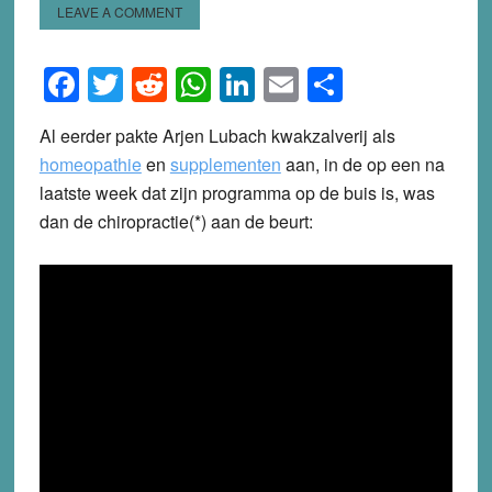
LEAVE A COMMENT
Facebook
Twitter
Reddit
WhatsApp
LinkedIn
Email
Share
Al eerder pakte Arjen Lubach kwakzalverij als
homeopathie
en
supplementen
aan, in de op een na
laatste week dat zijn programma op de buis is, was
dan de chiropractie(*) aan de beurt: