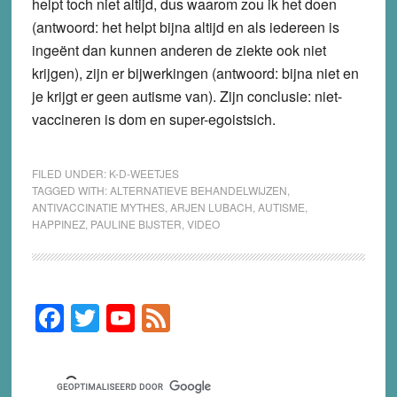
helpt toch niet altijd, dus waarom zou ik het doen
(antwoord: het helpt bijna altijd en als iedereen is
ingeënt dan kunnen anderen de ziekte ook niet
krijgen), zijn er bijwerkingen (antwoord: bijna niet en
je krijgt er geen autisme van). Zijn conclusie: niet-
vaccineren is dom en super-egoistsich.
FILED UNDER:
K-D-WEETJES
TAGGED WITH:
ALTERNATIEVE BEHANDELWIJZEN
,
ANTIVACCINATIE MYTHES
,
ARJEN LUBACH
,
AUTISME
,
HAPPINEZ
,
PAULINE BIJSTER
,
VIDEO
F
T
Y
F
Primary
Sidebar
a
wi
o
e
c
tt
u
e