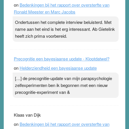
on
Bedenkingen bij het rapport over oversterfte van
terwijl ze meer zuurstof opnemen. Daarop heeft zo’n
Ronald Meester en Marc Jacobs
pleister geen effect. Maar het gevoel ‘makkelijker te
ademen’ kan goud waard zijn. Door…Lees meer
Ondertussen het complete interview beluisterd. Met
Pleisterplakkers in de topspsort ›
[...]
name aan het eind is het erg interessant. Ab Gietelink
heeft zich prima voorbereid.
Precognitie een bayesiaanse update - Kloptdatwel?
on
Helderziendheid een bayesiaanse update
[…] de precognitie-update van mijn parapsychologie
zelfexperimenten ben ik begonnen met een nieuw
precognitie-experiment van &
Klaas van Dijk
on
Bedenkingen bij het rapport over oversterfte van