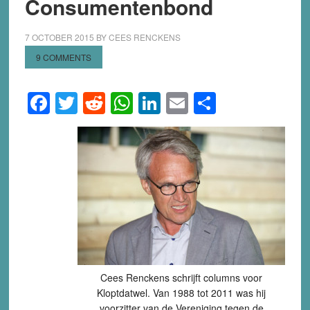
Consumentenbond
7 OCTOBER 2015
BY
CEES RENCKENS
9 COMMENTS
Facebook
Twitter
Reddit
WhatsApp
LinkedIn
Email
Share
Cees Renckens schrijft columns voor
Kloptdatwel. Van 1988 tot 2011 was hij
voorzitter van de Vereniging tegen de