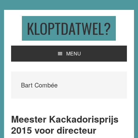
Skip
Skip
Skip
to
to
to
primary
main
primary
KLOPTDATWEL?
navigation
content
sidebar
MENU
Bart Combée
Meester Kackadorisprijs
2015 voor directeur