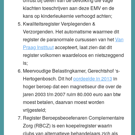
onrust bij delen van de bevolking die vage
klachten toeschrijven aan deze EMV en de
kans op kinderleukemie verhoogd achten;
Kwaliteitsregister Verplegenden &
Verzorgenden
. Het automatisme waarmee dit
register de paranormale cursussen van het
Van
Praag Instituut
accepteert, laat zien dat dit
register volkomen waardeloos en nietszeggend
is;
Meervoudige Belastingkamer, Gerechtshof ‘s-
Hertogenbosch
. Dit hof
oordeelde in 2013
in
hoger beroep dat een magnetiseur die over de
jaren 2003 t/m 2007 ruim 80.000 euro aan btw
moest betalen, daarvan moest worden
vrijgesteld;
Register Beroepsbeoefenaren Complementaire
Zorg (RBCZ)
is een koepelregister waarin
clubs van alternatieve behandelaars zich als