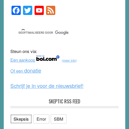
F
T
Y
F
Primary
Sidebar
a
wi
o
e
c
tt
u
e
e
er
T
d
b
u
Steun ons via:
o
b
Een aankoop
(meer info)
o
e
donatie
Of een
k
Schrijf je in voor de nieuwsbrief!
SKEPTIC RSS FEED
Skepsis
Error
SBM