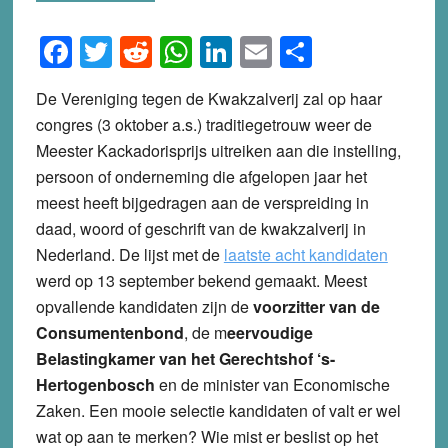
Facebook
Twitter
Reddit
WhatsApp
LinkedIn
Email
Share
De Vereniging tegen de Kwakzalverij zal op haar
congres (3 oktober a.s.) traditiegetrouw weer de
Meester Kackadorisprijs uitreiken aan die instelling,
persoon of onderneming die afgelopen jaar het
meest heeft bijgedragen aan de verspreiding in
daad, woord of geschrift van de kwakzalverij in
Nederland. De lijst met de
laatste acht kandidaten
werd op 13 september bekend gemaakt. Meest
opvallende kandidaten zijn de
voorzitter van de
Consumentenbond
, de m
eervoudige
Belastingkamer van het Gerechtshof ‘s-
Hertogenbosch
en de minister van Economische
Zaken. Een mooie selectie kandidaten of valt er wel
wat op aan te merken? Wie mist er beslist op het