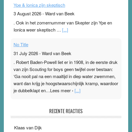
Ype & Ionica zijn skeptisch
3 August 2026
-
Ward van Beek
. Ook in het zomernummer van Skepter zijn Ype en
Ionica weer skeptisch …
[...]
No Title
31 July 2026
-
Ward van Beek
. Robert Baden-Powell liet er in 1908, in de eerste druk
van zijn Scouting for boys geen twijfel over bestaan:
‘Ga nooit pal na een maaltijd in diep water zwemmen,
want dan krijg je hoogstwaarschijnlijk kramp, waardoor
je dubbelklapt en…Lees meer ›
[...]
Pleisterplakkers in de topspsort
RECENTE REACTIES
31 July 2026
-
Ward van Beek
. Na mondtape is nu de neuspleister in trek bij
Klaas van Dijk
topsporters. Ze hopen ermee hun hartslag te verlagen