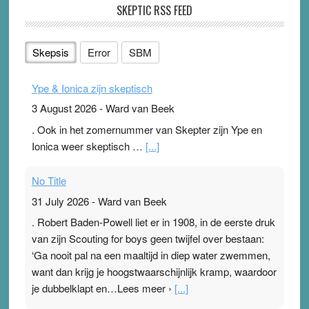
SKEPTIC RSS FEED
Skepsis
Error
SBM
Ype & Ionica zijn skeptisch
3 August 2026
-
Ward van Beek
. Ook in het zomernummer van Skepter zijn Ype en
Ionica weer skeptisch …
[...]
No Title
31 July 2026
-
Ward van Beek
. Robert Baden-Powell liet er in 1908, in de eerste druk
van zijn Scouting for boys geen twijfel over bestaan:
‘Ga nooit pal na een maaltijd in diep water zwemmen,
want dan krijg je hoogstwaarschijnlijk kramp, waardoor
je dubbelklapt en…Lees meer ›
[...]