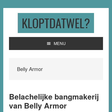
Skip
Skip
Skip
to
to
to
primary
main
primary
KLOPTDATWEL?
navigation
content
sidebar
MENU
Belly Armor
Belachelijke bangmakerij
van Belly Armor