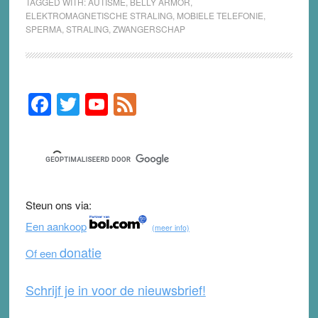
TAGGED WITH:
AUTISME
,
BELLY ARMOR
,
ELEKTROMAGNETISCHE STRALING
,
MOBIELE TELEFONIE
,
SPERMA
,
STRALING
,
ZWANGERSCHAP
F
T
Y
F
Primary
Sidebar
a
wi
o
e
c
tt
u
e
e
er
T
d
b
u
Steun ons via:
o
b
Een aankoop
(meer info)
o
e
donatie
Of een
k
Schrijf je in voor de nieuwsbrief!