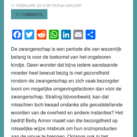
11 FEBRUARY 2015
BY
PEPIJN VAN ERP
11 COMMENTS
Facebook
Twitter
Reddit
WhatsApp
LinkedIn
Email
Share
De zwangerschap is een periode die van wezenlijk
belang is voor de toekomst van het ongeboren
kindje. Geen wonder dat bijna iedere aanstaande
moeder heel bewust bezig is met gezondheid
rondom de zwangerschap en zich vaak bezorgder
toont om mogelijke omgevingsfactoren dan vóór de
zwangerschap. Straling bijvoorbeeld, kan dat
misschien toch kwaad ondanks alle geruststellende
woorden van de overheid en andere instanties? Het
bedrijf Belly Armor maakt van die bezorgdheid op
misselijke wijze misbruik om hun onzinproducten
aan de vrouw te brengen. Onlangs ook in het