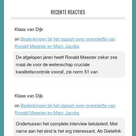
Pleisterplakkers in de topspsort
RECENTE REACTIES
31 July 2026
-
Ward van Beek
. Na mondtape is nu de neuspleister in trek bij
Klaas van Dijk
topsporters. Ze hopen ermee hun hartslag te verlagen
on
Bedenkingen bij het rapport over oversterfte van
terwijl ze meer zuurstof opnemen. Daarop heeft zo’n
Ronald Meester en Marc Jacobs
pleister geen effect. Maar het gevoel ‘makkelijker te
ademen’ kan goud waard zijn. Door…Lees meer
De afgelopen jaren heeft Ronald Meester zeker zes
Pleisterplakkers in de topspsort ›
[...]
maal de voor de wetenschap cruciale
kwaliteitscontrole vooraf, zie norm 51 van
Klaas van Dijk
on
Bedenkingen bij het rapport over oversterfte van
Ronald Meester en Marc Jacobs
Ondertussen het complete interview beluisterd. Met
name aan het eind is het erg interessant. Ab Gietelink