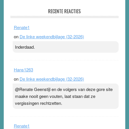
Pleisterplakkers in de topspsort
RECENTE REACTIES
31 July 2026
-
Ward van Beek
. Na mondtape is nu de neuspleister in trek bij
Renate1
topsporters. Ze hopen ermee hun hartslag te verlagen
on
De linke weekendbijlage (32-2026)
terwijl ze meer zuurstof opnemen. Daarop heeft zo’n
pleister geen effect. Maar het gevoel ‘makkelijker te
Inderdaad.
ademen’ kan goud waard zijn. Door…Lees meer
Pleisterplakkers in de topspsort ›
[...]
Hans1263
on
De linke weekendbijlage (32-2026)
@Renate Geenstijl en de volgers van deze gore site
maake nooit geen vouten, laat staan dat ze
vergissingen rechtzetten.
Renate1