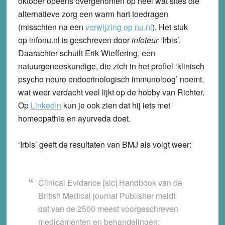
oktober opeens overgenomen op heel wat sites die
alternatieve zorg een warm hart toedragen
(misschien na een
verwijzing op nu.nl
)
. Het stuk
op infonu.nl is geschreven door
infoteur
‘Irbis’.
Daarachter schuilt Erik Wieffering, een
natuurgeneeskundige, die zich in het profiel ‘klinisch
psycho neuro endocrinologisch immunoloog’ noemt,
wat weer verdacht veel lijkt op de hobby van Richter.
Op
LinkedIn
kun je ook zien dat hij iets met
homeopathie en ayurveda doet.
‘Irbis’ geeft de resultaten van BMJ als volgt weer:
Clinical Evidance [sic] Handbook van de
British Medical journal Publisher meldt
dat van de 2500 meest voorgeschreven
medicamenten en behandelingen: