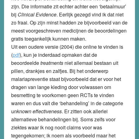
zijn. Die informatie zit echter achter een ‘betaalmuur’
bij
Clinical Evidence
. Eerlijk gezegd vind ik dat niet
zo fraai. Op zijn minst hadden ze bijvoorbeeld van de
meest voorgeschreven medicijnen de beoordelingen
gratis toegankelijk kunnen maken.
Uit een oudere versie (2004) die online te vinden is
(
pdf
), kun je inderdaad opmaken dat de
beoordeelde
treatments
niet allemaal bestaan uit
pillen, drankjes en zalfjes. Bij het onderwerp
malariapreventie staat bijvoorbeeld dat er voor het
dragen van lange kleding door volwassen om
besmetting te voorkomen geen RCTs te vinden
waren en dus valt die ‘behandeling’ in de categorie
u
nknown effectiveness
. Er zitten ook allerlei
alternatieve behandelingen bij. Soms zelfs voor
ziektes waar ik nog nooit claims voor was
tegengekomen; ik noem als voorbeeld maar het