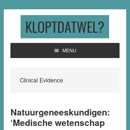
Skip
Skip
Skip
to
to
to
primary
main
primary
KLOPTDATWEL?
navigation
content
sidebar
MENU
Clinical Evidence
Natuurgeneeskundigen:
‘Medische wetenschap