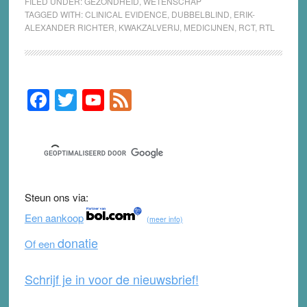
FILED UNDER:
GEZONDHEID
,
WETENSCHAP
TAGGED WITH:
CLINICAL EVIDENCE
,
DUBBELBLIND
,
ERIK-
ALEXANDER RICHTER
,
KWAKZALVERIJ
,
MEDICIJNEN
,
RCT
,
RTL
F
T
Y
F
Primary
Sidebar
a
wi
o
e
c
tt
u
e
e
er
T
d
b
u
Steun ons via:
o
b
Een aankoop
(meer info)
o
e
donatie
Of een
k
Schrijf je in voor de nieuwsbrief!