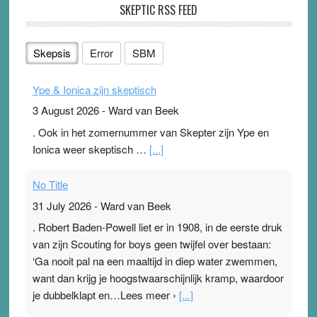
SKEPTIC RSS FEED
Skepsis
Error
SBM
Ype & Ionica zijn skeptisch
3 August 2026
-
Ward van Beek
. Ook in het zomernummer van Skepter zijn Ype en
Ionica weer skeptisch …
[...]
No Title
31 July 2026
-
Ward van Beek
. Robert Baden-Powell liet er in 1908, in de eerste druk
van zijn Scouting for boys geen twijfel over bestaan:
‘Ga nooit pal na een maaltijd in diep water zwemmen,
want dan krijg je hoogstwaarschijnlijk kramp, waardoor
je dubbelklapt en…Lees meer ›
[...]