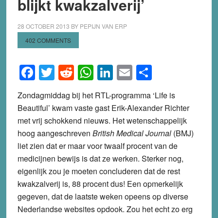
blijkt kwakzalverij’
28 OCTOBER 2013
BY
PEPIJN VAN ERP
402 COMMENTS
Facebook
Twitter
Reddit
WhatsApp
LinkedIn
Email
Share
Zondagmiddag bij het RTL-programma ‘Life is
Beautiful’ kwam vaste gast Erik-Alexander Richter
met vrij schokkend nieuws. Het wetenschappelijk
hoog aangeschreven
British Medical Journal
(BMJ)
liet zien dat er maar voor twaalf procent van de
medicijnen bewijs is dat ze werken. Sterker nog,
eigenlijk zou je moeten concluderen dat de rest
kwakzalverij is, 88 procent dus! Een opmerkelijk
gegeven, dat de laatste weken opeens op diverse
Nederlandse websites opdook. Zou het echt zo erg