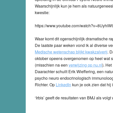
Waarschijnlijk kun je hem als natuurgenee
kwestie:
https://www.youtube.com/watch?v=8Uyhi
Waar komt dit ogenschijnlijk dramatische r
De laatste paar weken vond ik al diverse verw
Medische wetenschap blijkt kwakzalverij
. D
oktober opeens overgenomen op heel wat sit
(misschien na een
verwijzing op nu.nl
)
. Het
Daarachter schuilt Erik Wieffering, een natu
psycho neuro endocrinologisch immunoloog’
Richter. Op
LinkedIn
kun je ook zien dat hij
‘Irbis’ geeft de resultaten van BMJ als volgt