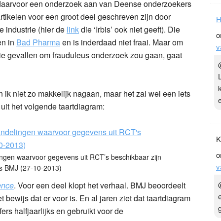
t daarvoor een onderzoek aan van Deense onderzoekers
tikelen voor een groot deel geschreven zijn door
H
e industrie (hier de
link
die ‘Irbis’ ook niet geeft). Die
o
en in
Bad Pharma
en is inderdaad niet fraai. Maar om
v
 die gevallen om frauduleus onderzoek zou gaan, gaat
an ik niet zo makkelijk nagaan, maar het zal wel een iets
uit het volgende taartdiagram:
K
o
ngen waarvoor gegevens uit RCT’s beschikbaar zijn
v
s BMJ (27-10-2013)
ence
. Voor een deel klopt het verhaal. BMJ beoordeelt
bewijs dat er voor is. En al jaren ziet dat taartdiagram
ers halfjaarlijks en gebruikt voor de