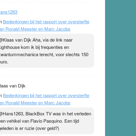
ans1263
n
Bedenkingen bij het rapport over oversterfte
an Ronald Meester en Marc Jacobs
@Klaas van Dijk Aha, via de link naar
Lighthouse kom ik bij frequenties en
kwantummechanica terecht, voor slechts 150
euro.
laas van Dijk
n
Bedenkingen bij het rapport over oversterfte
an Ronald Meester en Marc Jacobs
@Hans1263, BlackBox TV was in het verleden
een vehikel van Flavio Pasquino. Een tijd
geleden is er ruzie (over geld?)