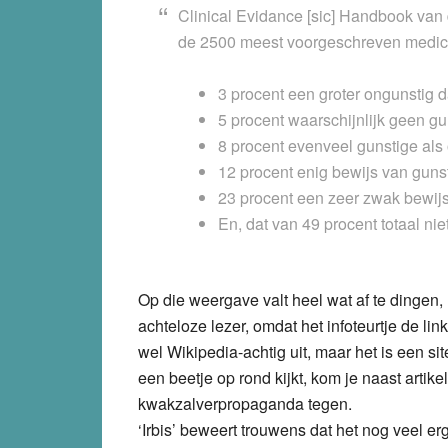
Clinical Evidance [sic] Handbook van 
de 2500 meest voorgeschreven medi
3 procent een groter ongunstig da
5 procent waarschijnlijk geen gun
8 procent evenveel gunstige als o
12 procent enig bewijs van gunsti
23 procent een zeer zwak bewijs 
En, dat van 49 procent totaal nie
Op die weergave valt heel wat af te dingen, 
achteloze lezer, omdat het infoteurtje de link
wel Wikipedia-achtig uit, maar het is een si
een beetje op rond kijkt, kom je naast artikel
kwakzalverpropaganda tegen.
‘Irbis’ beweert trouwens dat het nog veel erg