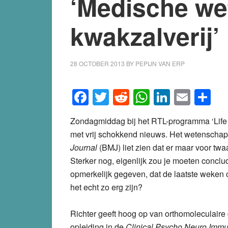
‘Medische we
kwakzalverij’
28 OCTOBER 2013
BY
PEPIJN VAN ERP
Facebook
Twitter
Reddit
WhatsApp
LinkedI
Emai
S
Zondagmiddag bij het RTL-programma ‘Life i
met vrij schokkend nieuws. Het wetenscha
Journal
(BMJ) liet zien dat er maar voor twa
Sterker nog, eigenlijk zou je moeten conclud
opmerkelijk gegeven, dat de laatste weken
het echt zo erg zijn?
Richter geeft hoog op van orthomoleculaire
opleiding in de
Clinical Psycho Neuro Imm