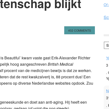
tenschap blijkt
Of
Sc
402 COMMENTS
n
l
hare
S
s Beautiful’ kwam vaste gast Erik-Alexander Richter
Y
ppelijk hoog aangeschreven
British Medical
3
alf procent van de medicijnen bewijs is dat ze werken.
.
eren dat de rest kwakzalverij is, 88 procent dus! Een
Y
 opeens op diverse Nederlandse websites opdook. Zou
N
3
 geneeskunde en doet aan anti-aging. Hij heeft een
.
unology
gedaan (of volgt die nog steeds).