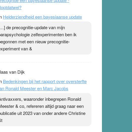
recognitie een bayesiaanse update -
loptdatwel?
n
Helderziendheid een bayesiaanse update
[…] de precognitie-update van mijn
parapsychologie zelfexperimenten ben ik
begonnen met een nieuw precognitie-
experiment van &
laas van Dijk
n
Bedenkingen bij het rapport over oversterfte
an Ronald Meester en Marc Jacobs
Antivaxxers, waaronder inbegrepen Ronald
Meester & co, refereren altijd graag naar een
publicatie uit 2023 van onder andere Christine
St