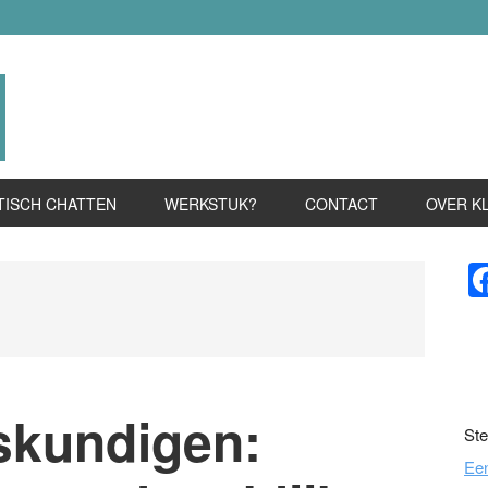
TISCH CHATTEN
WERKSTUK?
CONTACT
OVER K
P
S
skundigen:
Ste
Ee