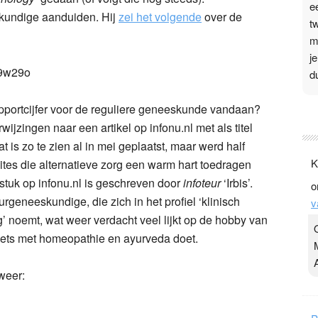
e
skundige aanduiden. Hij
zei het volgende
over de
t
m
j
W9w29o
d
apportcijfer voor de reguliere geneeskunde vandaan?
P
ijzingen naar een artikel op infonu.nl met als titel
3
at is zo te zien al in mei geplaatst, maar werd half
.
K
es die alternatieve zorg een warm hart toedragen
t
 stuk op infonu.nl is geschreven door
infoteur
‘Irbis’.
o
v
urgeneeskundige, die zich in het profiel ‘klinisch
v
D
 noemt, wat weer verdacht veel lijkt op de hobby van
g
 iets met homeopathie en ayurveda doet.
z
t
 weer: