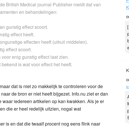
P
de British Medical journal Publisher meldt dat van
K
camenten en behandelingen:
o
n gunstig effect scoort.
stig effect heeft.
ngunstige effecten heeft (uitruil middelen).
g effect scoort.
voor enig gunstig effect laat zien.
t bekend is wat voor effect het heeft.
K
o
maar dat is niet zo makkelijk te controleren voor de
v
 naar de bron er niet heeft bijgezet. Info.nu ziet er dan
te waar iedereen artikelen op kan kwakken. Als je er
en die er heel redelijk uitzien, nogal wat
er is en dat die twaalf procent nog eens flink naar