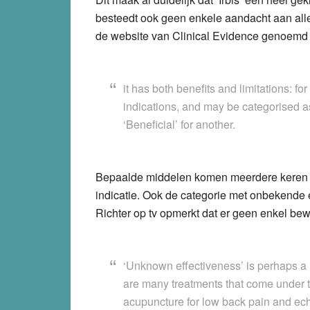
besteedt ook geen enkele aandacht aan alle 
de website van Clinical Evidence genoemd 
it has both benefits and limitations: f
indications, and may be categorised a
‘Beneficial’ for another.
Bepaalde middelen komen meerdere keren i
indicatie. Ook de categorie met onbekende ef
Richter op tv opmerkt dat er geen enkel bewij
‘Unknown effectiveness’ is perhaps a h
are many treatments that come under t
acupuncture for low back pain and ec