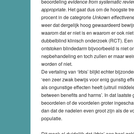
beoordeling
evidence from systematic revi
appropriate
. Het gaat dus om de hoogste tr
procent in de categrorie
Unkown effectiven
weer dat dergelijk hoog gewaardeerd bewijs n
waarom dat er niet is en waarom er ook nie
dubbelblind klinisch onderzoek (RCT). Een 
ontstoken blindedarm bijvoorbeeld is niet 
nepbehandeling en toch zullen er maar weini
worden of niet.
De vertaling van ‘Irbis’ blijkt echter bijzonde
‘een zeer zwak bewijs voor enig gunstig effe
als ongunstige effecten heeft (uitruil middele
between benefits and harms’. In dat laatste
beoordelen of de voordelen groter ingesch
dan dat de nadelen even groot zijn als de v
populatie.
Dit maak al duidelijk dat ‘Irbis’ een heel g