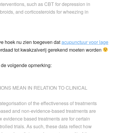
nterventions, such as CBT for depression in
fibroids, and corticosteroids for wheezing in
eve hoek nu zien toegeven dat
acupunctuur voor lage
erdaad tot kwakzalverij gerekend moeten worden
is de volgende opmerking:
ONS MEAN IN RELATION TO CLINICAL
tegorisation of the effectiveness of treatments
-based and non-evidence-based treatments are
w evidence based treatments are for certain
olled trials. As such, these data reflect how