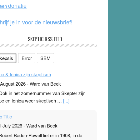
o
e
donatie
 een
k
hrijf je in voor de nieuwsbrief!
SKEPTIC RSS FEED
kepsis
Error
SBM
pe & Ionica zijn skeptisch
 August 2026
-
Ward van Beek
 Ook in het zomernummer van Skepter zijn
pe en Ionica weer skeptisch …
[...]
o Title
1 July 2026
-
Ward van Beek
 Robert Baden-Powell liet er in 1908, in de