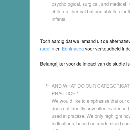
psychological, surgical, and medical i
children, thermal balloon ablation for 
infants.
Toch aardig dat we iemand uit de alternati
rugpijn
en
Echinacea
voor verkoudheid ind
Belangrijker voor de impact van de studie 
AND WHAT DO OUR CATEGORISATI
PRACTICE?
We would like to emphasise that our ca
does not identify how often evidence
used in practise. We only highlight ho
indications, based on randomised contr