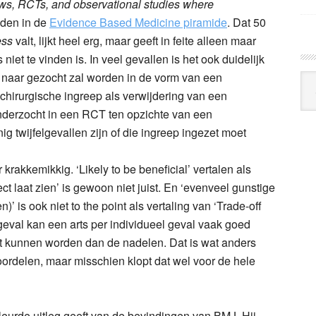
ews, RCTs, and observational studies where
eden in de
Evidence Based Medicine piramide
. Dat 50
ess
valt, lijkt heel erg, maar geeft in feite alleen maar
iet te vinden is. In veel gevallen is het ook duidelijk
t naar gezocht zal worden in de vorm van een
Arc
chirurgische ingreep als verwijdering van een
Klo
onderzocht in een RCT ten opzichte van een
g twijfelgevallen zijn of die ingreep ingezet moet
r krakkemikkig. ‘Likely to be beneficial’ vertalen als
ct laat zien’ is gewoon niet juist. En ‘evenveel gunstige
n)’ is ook niet to the point als vertaling van ‘Trade-off
 geval kan een arts per individueel geval vaak goed
at kunnen worden dan de nadelen. Dat is wat anders
oordelen, maar misschien klopt dat wel voor de hele
ekleurde uitleg geeft van de bevindingen van BMJ. Hij