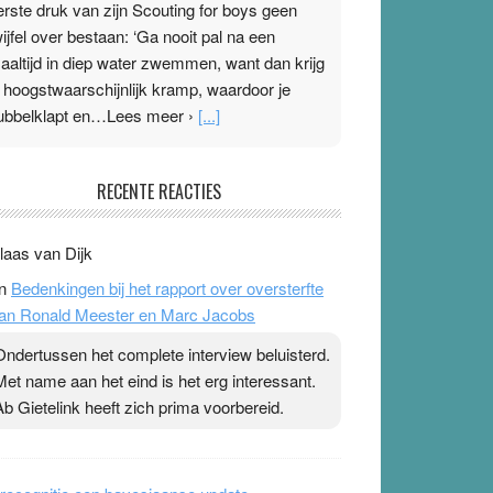
erste druk van zijn Scouting for boys geen
wijfel over bestaan: ‘Ga nooit pal na een
aaltijd in diep water zwemmen, want dan krijg
e hoogstwaarschijnlijk kramp, waardoor je
ubbelklapt en…Lees meer ›
[...]
leisterplakkers in de topspsort
RECENTE REACTIES
1 July 2026
-
Ward van Beek
 Na mondtape is nu de neuspleister in trek bij
laas van Dijk
opsporters. Ze hopen ermee hun hartslag te
n
Bedenkingen bij het rapport over oversterfte
erlagen terwijl ze meer zuurstof opnemen.
an Ronald Meester en Marc Jacobs
aarop heeft zo’n pleister geen effect. Maar het
evoel ‘makkelijker te ademen’ kan goud waard
Ondertussen het complete interview beluisterd.
ijn. Door…Lees meer Pleisterplakkers in de
Met name aan het eind is het erg interessant.
opspsort ›
[...]
Ab Gietelink heeft zich prima voorbereid.