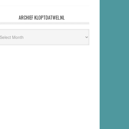
ARCHIEF KLOPTDATWEL.NL
hief
ptdatwel.nl