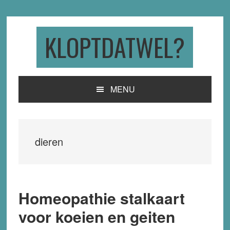
Skip
Skip
Skip
to
to
to
primary
main
primary
KLOPTDATWEL?
navigation
content
sidebar
MENU
dieren
Homeopathie stalkaart
voor koeien en geiten