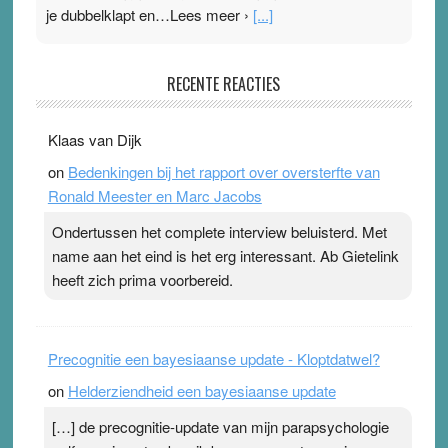
je dubbelklapt en…Lees meer ›
[...]
Pleisterplakkers in de topspsort
RECENTE REACTIES
31 July 2026
-
Ward van Beek
. Na mondtape is nu de neuspleister in trek bij
Klaas van Dijk
topsporters. Ze hopen ermee hun hartslag te verlagen
on
Bedenkingen bij het rapport over oversterfte van
terwijl ze meer zuurstof opnemen. Daarop heeft zo’n
Ronald Meester en Marc Jacobs
pleister geen effect. Maar het gevoel ‘makkelijker te
ademen’ kan goud waard zijn. Door…Lees meer
Ondertussen het complete interview beluisterd. Met
Pleisterplakkers in de topspsort ›
[...]
name aan het eind is het erg interessant. Ab Gietelink
heeft zich prima voorbereid.
Precognitie een bayesiaanse update - Kloptdatwel?
on
Helderziendheid een bayesiaanse update
[…] de precognitie-update van mijn parapsychologie