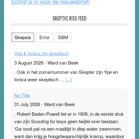
Schrijf je in voor de nieuwsbrief!
SKEPTIC RSS FEED
Skepsis
Error
SBM
Ype & Ionica zijn skeptisch
3 August 2026
-
Ward van Beek
. Ook in het zomernummer van Skepter zijn Ype en
Ionica weer skeptisch …
[...]
No Title
31 July 2026
-
Ward van Beek
. Robert Baden-Powell liet er in 1908, in de eerste druk
van zijn Scouting for boys geen twijfel over bestaan:
‘Ga nooit pal na een maaltijd in diep water zwemmen,
want dan krijg je hoogstwaarschijnlijk kramp, waardoor