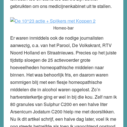
gebruikten om ons medicijnenkabinet uit te stallen.
Homeo-bar
Er waren inmiddels ook de nodige journalisten
aanwezig, o.a. van het Parool, De Volkskrant, RTV
Noord Holland en Straatnieuws. Precies op het juiste
tijdstip sloegen de 25 actievoerder grote
hoeveelheden homeopathische middelen naar
binnen. Het was behoorlijk fris, en daarom waren
sommigen blij met een flesje homeopathische
middelen die in alcohol waren opgelost. Zo’n
hartversterkertje ging er wel in bij die kou. Zelf nam ik
80 granules van Sulphur C200 en een halve liter
Arsenicum Jodatum C200 hielp me met doorslikken.
Nu ik dit artikel schrijf, een halve dag later, voel ik me
nog steeds hetzelfde als toen ik vanochtend opstond