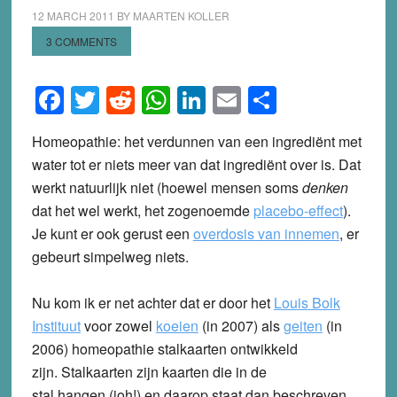
12 MARCH 2011
BY
MAARTEN KOLLER
3 COMMENTS
Facebook
Twitter
Reddit
WhatsApp
LinkedIn
Email
Share
Homeopathie: het verdunnen van een ingrediënt met
water tot er niets meer van dat ingrediënt over is. Dat
werkt natuurlijk niet (hoewel mensen soms
denken
dat het wel werkt, het zogenoemde
placebo-effect
).
Je kunt er ook gerust een
overdosis van innemen
, er
gebeurt simpelweg niets.
Nu kom ik er net achter dat er door het
Louis Bolk
Instituut
voor zowel
koeien
(in 2007) als
geiten
(in
2006) homeopathie stalkaarten ontwikkeld
zijn. Stalkaarten zijn kaarten die in de
stal hangen (joh!) en daarop staat dan beschreven