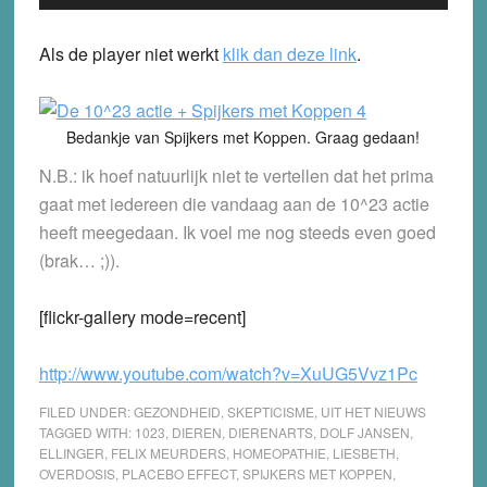
Player
Als de player niet werkt
klik dan deze link
.
Bedankje van Spijkers met Koppen. Graag gedaan!
N.B.: ik hoef natuurlijk niet te vertellen dat het prima
gaat met iedereen die vandaag aan de 10^23 actie
heeft meegedaan. Ik voel me nog steeds even goed
(brak… ;)).
[flickr-gallery mode=recent]
http://www.youtube.com/watch?v=XuUG5Vvz1Pc
FILED UNDER:
GEZONDHEID
,
SKEPTICISME
,
UIT HET NIEUWS
TAGGED WITH:
1023
,
DIEREN
,
DIERENARTS
,
DOLF JANSEN
,
ELLINGER
,
FELIX MEURDERS
,
HOMEOPATHIE
,
LIESBETH
,
OVERDOSIS
,
PLACEBO EFFECT
,
SPIJKERS MET KOPPEN
,