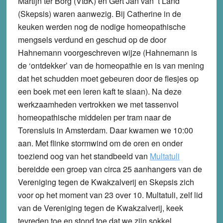
Martijn ter Borg (VtdK) en Gert Jan van ’t Land
(Skepsis) waren aanwezig. Bij Catherine in de
keuken werden nog de nodige homeopathische
mengsels verdund en geschud op de door
Hahnemann voorgeschreven wijze (Hahnemann is
de ‘ontdekker’ van de homeopathie en is van mening
dat het schudden moet gebeuren door de flesjes op
een boek met een leren kaft te slaan). Na deze
werkzaamheden vertrokken we met tassenvol
homeopathische middelen per tram naar de
Torensluis in Amsterdam. Daar kwamen we 10:00
aan. Met flinke stormwind om de oren en onder
toeziend oog van het standbeeld van
Multatuli
bereidde een groep van circa 25 aanhangers van de
Vereniging tegen de Kwakzalverij en Skepsis zich
voor op het moment van 23 over 10. Multatuli, zelf lid
van de Vereniging tegen de Kwakzalverij, keek
tevreden toe en stond toe dat we zijn sokkel