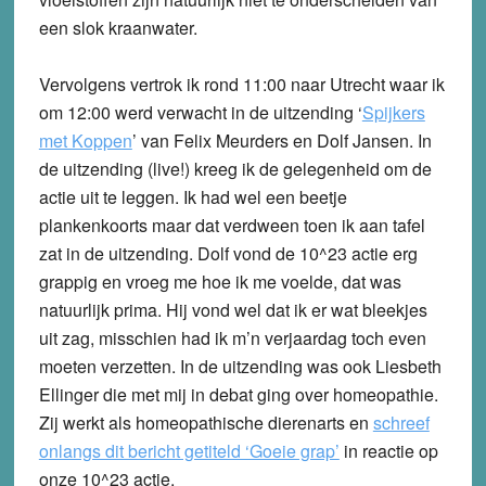
een slok kraanwater.
Vervolgens vertrok ik rond 11:00 naar Utrecht waar ik
om 12:00 werd verwacht in de uitzending ‘
Spijkers
met Koppen
’ van Felix Meurders en Dolf Jansen. In
de uitzending (live!) kreeg ik de gelegenheid om de
actie uit te leggen. Ik had wel een beetje
plankenkoorts maar dat verdween toen ik aan tafel
zat in de uitzending. Dolf vond de 10^23 actie erg
grappig en vroeg me hoe ik me voelde, dat was
natuurlijk prima. Hij vond wel dat ik er wat bleekjes
uit zag, misschien had ik m’n verjaardag toch even
moeten verzetten. In de uitzending was ook Liesbeth
Ellinger die met mij in debat ging over homeopathie.
Zij werkt als homeopathische dierenarts en
schreef
onlangs dit bericht getiteld ‘Goeie grap’
in reactie op
onze 10^23 actie.