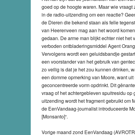
goed op de hoogte waren. Maar wie vraagt 
in de radio-uitzending om een reactie? Ge
de Dieren die bekend staan als felle tegens
van Heerenveen mag aan het woord komen, o
gedaan. De arme man blijkt echter niet het 
verboden ontbladeringsmiddel Agent Orang
Vervolgens wordt een geluidsbandje gestart 
een voorstander van het gebruik van gentech
zo veilig is dat je het zou kunnen drinken, 
een domme opmerking van Moore, want uit onde
geconcentreerde vorm opdrinkt. Dit gênante 
vraag of het achtergebleven spuitresidu op 
uitzending wordt het fragment gebruikt om M
de EenVandaag-journalist introduceerde Moor
[Monsanto]“.
Vorige maand zond EenVandaag (AVROTROS