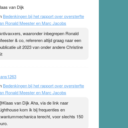
laas van Dijk
n
Bedenkingen bij het rapport over oversterfte
an Ronald Meester en Marc Jacobs
Antivaxxers, waaronder inbegrepen Ronald
Meester & co, refereren altijd graag naar een
publicatie uit 2023 van onder andere Christine
St
ans1263
n
Bedenkingen bij het rapport over oversterfte
an Ronald Meester en Marc Jacobs
@Klaas van Dijk Aha, via de link naar
Lighthouse kom ik bij frequenties en
kwantummechanica terecht, voor slechts 150
euro.