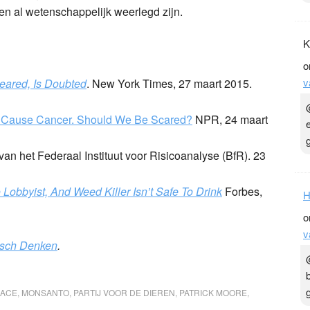
en al wetenschappelijk weerlegd zijn.
K
o
v
leared, Is Doubted
. New York Times, 27 maart 2015.
d Cause Cancer. Should We Be Scared?
NPR, 24 maart
an het Federaal Instituut voor Risicoanalyse (BfR). 23
Lobbyist, And Weed Killer Isn’t Safe To Drink
Forbes,
H
o
v
tisch Denken
.
ACE
,
MONSANTO
,
PARTIJ VOOR DE DIEREN
,
PATRICK MOORE
,