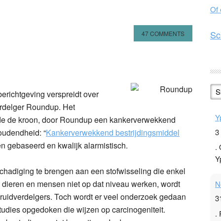
Of
Sc
47 COMMENTS
n
l
hare
S
erichtgeving verspreidt over
erdelger Roundup. Het
Y
e de kroon, door Roundup een kankerverwekkend
3
oudendheid: “
Kankerverwekkend bestrijdingsmiddel
iten gebaseerd en kwalijk alarmistisch.
.
Y
schadiging te brengen aan een stofwisseling die enkel
 dieren en mensen niet op dat niveau werken, wordt
N
kruidverdelgers. Toch wordt er veel onderzoek gedaan
3
 studies opgedoken die wijzen op carcinogeniteit.
.