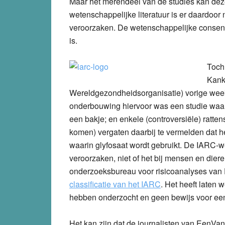
Maar het merendeel van de studies kan deze
wetenschappelijke literatuur is er daardoor
veroorzaken. De wetenschappelijke consensu
is.
Toch 
Kank
Wereldgezondheidsorganisatie) vorige week 
onderbouwing hiervoor was een studie waarbi
een bakje; en enkele (controversiële) ratten
komen) vergaten daarbij te vermelden dat h
waarin glyfosaat wordt gebruikt. De IARC-
veroorzaken, niet of het bij mensen en dier
onderzoeksbureau voor risicoanalyses van Du
classificatie van het IARC
. Het heeft laten 
hebben onderzocht en geen bewijs voor een 
Het kan zijn dat de journalisten van EenVa