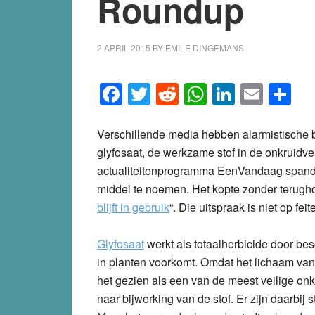
Roundup
2 APRIL 2015
BY
EMILE DINGEMANS
Facebook
Twitter
Reddit
WhatsApp
LinkedI
Emai
S
Verschillende media hebben alarmistische b
glyfosaat, de werkzame stof in de onkruidv
actualiteitenprogramma EenVandaag spand
middel te noemen. Het kopte zonder terugh
blijft in gebruik
“. Die uitspraak is niet op fe
Glyfosaat
werkt als totaalherbicide door be
in planten voorkomt. Omdat het lichaam van
het gezien als een van de meest veilige on
naar bijwerking van de stof. Er zijn daarbij