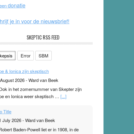
o
e
donatie
 een
k
hrijf je in voor de nieuwsbrief!
SKEPTIC RSS FEED
kepsis
Error
SBM
pe & Ionica zijn skeptisch
 August 2026
-
Ward van Beek
 Ook in het zomernummer van Skepter zijn
pe en Ionica weer skeptisch …
[...]
o Title
1 July 2026
-
Ward van Beek
 Robert Baden-Powell liet er in 1908, in de