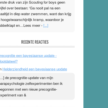
erste druk van zijn Scouting for boys geen
wijfel over bestaan: ‘Ga nooit pal na een
aaltijd in diep water zwemmen, want dan krijg
e hoogstwaarschijnlijk kramp, waardoor je
ubbelklapt en…Lees meer ›
[...]
leisterplakkers in de topspsort
RECENTE REACTIES
1 July 2026
-
Ward van Beek
 Na mondtape is nu de neuspleister in trek bij
recognitie een bayesiaanse update -
opsporters. Ze hopen ermee hun hartslag te
loptdatwel?
erlagen terwijl ze meer zuurstof opnemen.
n
Helderziendheid een bayesiaanse update
aarop heeft zo’n pleister geen effect. Maar het
evoel ‘makkelijker te ademen’ kan goud waard
[…] de precognitie-update van mijn
ijn. Door…Lees meer Pleisterplakkers in de
parapsychologie zelfexperimenten ben ik
opspsort ›
[...]
begonnen met een nieuw precognitie-
experiment van &