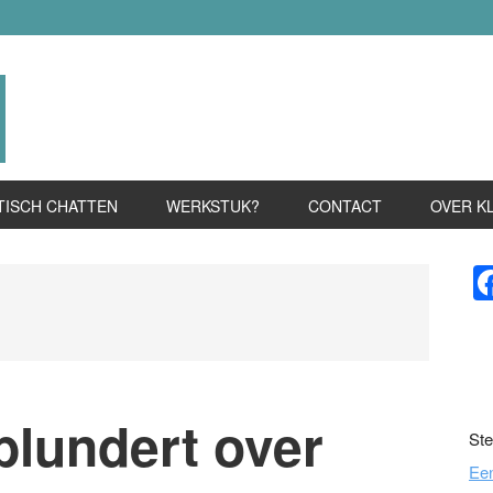
TISCH CHATTEN
WERKSTUK?
CONTACT
OVER K
P
S
lundert over
Ste
Ee