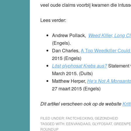
veel oude claims voorbij kwamen die intuss
Lees verder
:
Andrew Pollack,
Weed Killer, Long C
(Engels).
Dan Charles,
A Top Weedkiller Coul
2015 (Engels)
Löst glyphosat Krebs aus?
Statement v
March 2015. (Duits)
Matthew Herper,
He’s Not A Monsanto 
27 maart 2015 (Engels)
Dit artikel verscheen ook op de website
Kri
FILED UNDER:
FACTCHECKING
,
GEZONDHEID
TAGGED WITH:
EENVANDAAG
,
GLYFOSAAT
,
GREENPE
ROUNDUP