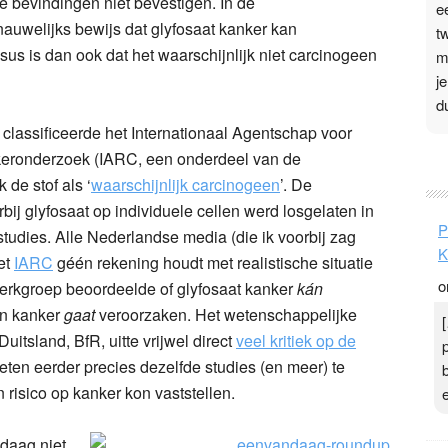
 bevindingen niet bevestigen. In de
e
 nauwelijks bewijs dat glyfosaat kanker kan
t
s is dan ook dat het waarschijnlijk niet carcinogeen
m
j
d
classificeerde het Internationaal Agentschap voor
P
eronderzoek (IARC, een onderdeel van de
de stof als ‘
waarschijnlijk carcinogeen
’. De
3
j glyfosaat op individuele cellen werd losgelaten in
.
P
studies. Alle Nederlandse media (die ik voorbij zag
t
K
et
IARC
géén rekening houdt met realistische situatie
v
o
D
werkgroep beoordeelde of glyfosaat kanker
kán
g
en kanker
gaat
veroorzaken. Het wetenschappelijke
z
itsland, BfR, uitte vrijwel direct
veel kritiek op de
t
weten eerder precies dezelfde studies (en meer) te
risico op kanker kon vaststellen.
ndaag niet