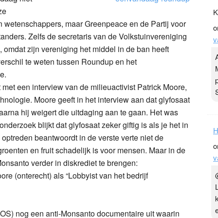
ze
K
en wetenschappers, maar Greenpeace en de Partij voor
o
tanders. Zelfs de secretaris van de Volkstuinvereniging
v
mdat zijn vereniging het middel in de ban heeft
verschil te weten tussen Roundup en het
e.
met een interview van de milieuactivist Patrick Moore,
nologie. Moore geeft in het interview aan dat glyfosaat
waarna hij weigert die uitdaging aan te gaan. Het was
rzoek blijkt dat glyfosaat zeker giftig is als je het in
H
optreden beantwoordt in de verste verte niet de
o
groenten en fruit schadelijk is voor mensen. Maar in de
v
onsanto verder in diskrediet te brengen:
e (onterecht) als “Lobbyist van het bedrijf
) nog een anti-Monsanto documentaire uit waarin