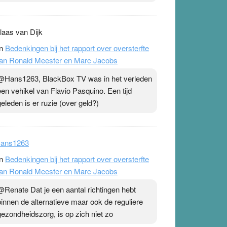
laas van Dijk
n
Bedenkingen bij het rapport over oversterfte
an Ronald Meester en Marc Jacobs
@Hans1263, BlackBox TV was in het verleden
een vehikel van Flavio Pasquino. Een tijd
geleden is er ruzie (over geld?)
ans1263
n
Bedenkingen bij het rapport over oversterfte
an Ronald Meester en Marc Jacobs
@Renate Dat je een aantal richtingen hebt
binnen de alternatieve maar ook de reguliere
gezondheidszorg, is op zich niet zo