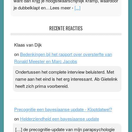
want dan krijg je hoogstwaarschijnlijk kramp, waardoor
je dubbelklapt en…Lees meer ›
[...]
Pleisterplakkers in de topspsort
RECENTE REACTIES
31 July 2026
-
Ward van Beek
. Na mondtape is nu de neuspleister in trek bij
Klaas van Dijk
topsporters. Ze hopen ermee hun hartslag te verlagen
on
Bedenkingen bij het rapport over oversterfte van
terwijl ze meer zuurstof opnemen. Daarop heeft zo’n
Ronald Meester en Marc Jacobs
pleister geen effect. Maar het gevoel ‘makkelijker te
ademen’ kan goud waard zijn. Door…Lees meer
Ondertussen het complete interview beluisterd. Met
Pleisterplakkers in de topspsort ›
[...]
name aan het eind is het erg interessant. Ab Gietelink
heeft zich prima voorbereid.
Precognitie een bayesiaanse update - Kloptdatwel?
on
Helderziendheid een bayesiaanse update
[…] de precognitie-update van mijn parapsychologie