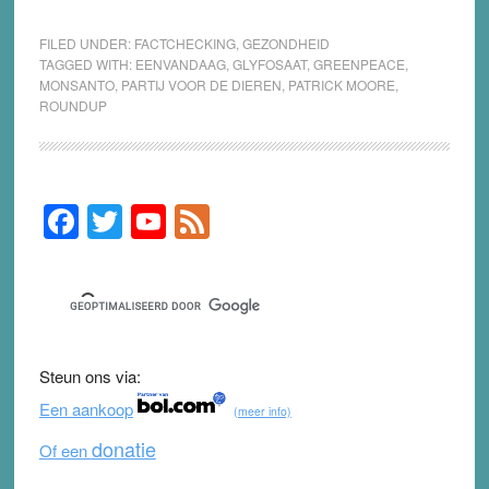
FILED UNDER:
FACTCHECKING
,
GEZONDHEID
TAGGED WITH:
EENVANDAAG
,
GLYFOSAAT
,
GREENPEACE
,
MONSANTO
,
PARTIJ VOOR DE DIEREN
,
PATRICK MOORE
,
ROUNDUP
F
T
Y
F
Primary
Sidebar
a
wi
o
e
c
tt
u
e
e
er
T
d
b
u
Steun ons via:
o
b
Een aankoop
(meer info)
o
e
donatie
Of een
k