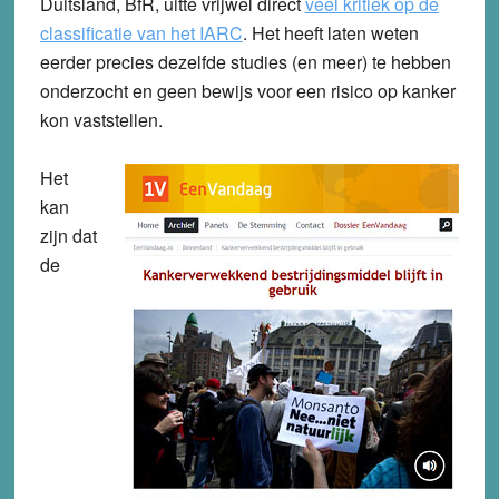
Duitsland, BfR, uitte vrijwel direct
veel kritiek op de
classificatie van het IARC
. Het heeft laten weten
eerder precies dezelfde studies (en meer) te hebben
onderzocht en geen bewijs voor een risico op kanker
kon vaststellen.
Het
kan
zijn dat
de