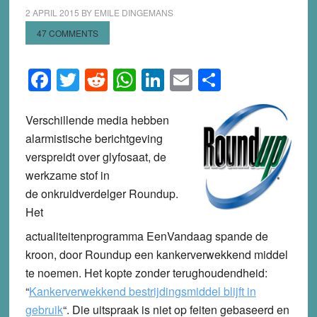
2 APRIL 2015
BY
EMILE DINGEMANS
47 COMMENTS
Facebook
Twitter
Reddit
WhatsApp
LinkedIn
Email
Share
Verschillende media hebben
alarmistische berichtgeving
verspreidt over glyfosaat, de
werkzame stof in
de onkruidverdelger Roundup.
Het
actualiteitenprogramma EenVandaag spande de
kroon, door Roundup een kankerverwekkend middel
te noemen. Het kopte zonder terughoudendheid:
“
Kankerverwekkend bestrijdingsmiddel blijft in
gebruik
“. Die uitspraak is niet op feiten gebaseerd en