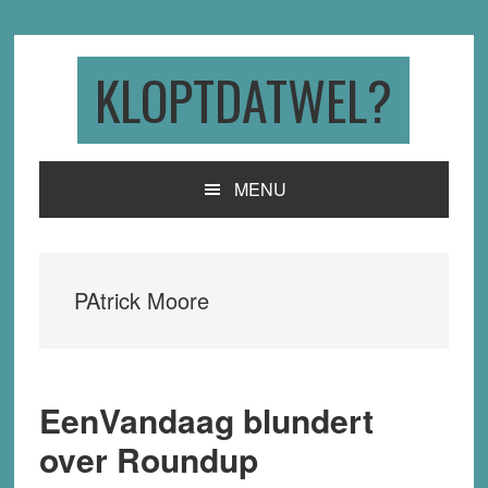
Skip
Skip
Skip
to
to
to
primary
main
primary
KLOPTDATWEL?
navigation
content
sidebar
MENU
PAtrick Moore
EenVandaag blundert
over Roundup