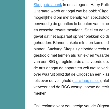
Skepp-databank
in de categorie ‘Harry Potte
Uiteraard wordt er nogal wat beloofd: “Olig
mogelijkheid om met behulp van spectrofoto
eenvoudig de gehaltes te bepalen van min
en toxische, zware metalen”. ‘Snel en eenvo
geval dat het apparaat op vier plekken op 
gehouden. Binnen enkele minuten komen d
binnen. Stichting Skepsis geloofde terecht 
gestrooid met termen als “uniek” en “waarde
van een BIG-geregistreerde arts, voerde de
de arts aangaf de apparaten zelf niet te verk
over waaruit blijkt dat de Oligoscan een kla
iets over de veiligheid (
IIa = laag risico
), ni
verweer had de RCC weinig moeite de recla
merken.
Ook reclame voor een neefje van de Oligos