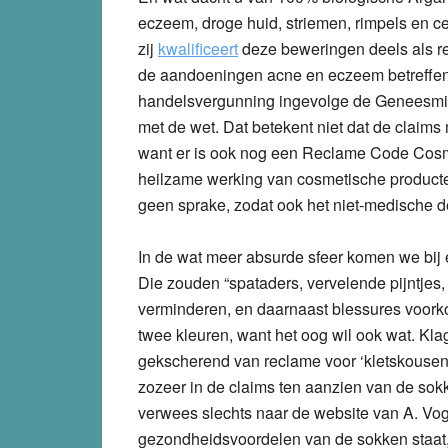
eczeem, droge huid, striemen, rimpels en ce
zij
kwalificeert
deze beweringen deels als re
de aandoeningen acne en eczeem betreffen
handelsvergunning ingevolge de Geneesmidde
met de wet. Dat betekent niet dat de claims m
want er is ook nog een Reclame Code Cosme
heilzame werking van cosmetische product
geen sprake, zodat ook het niet-medische d
In de wat meer absurde sfeer komen we bij
Die zouden “spataders, vervelende pijntje
verminderen, en daarnaast blessures voork
twee kleuren, want het oog wil ook wat. Klag
gekscherend van reclame voor ‘kletskousen’.
zozeer in de claims ten aanzien van de sokk
verwees slechts naar de website van A. Vog
gezondheidsvoordelen van de sokken staat,