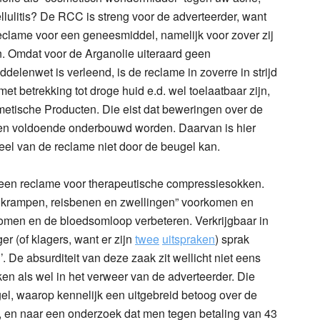
llulitis? De RCC is streng voor de adverteerder, want
clame voor een geneesmiddel, namelijk voor zover zij
. Omdat voor de Arganolie uiteraard geen
lenwet is verleend, is de reclame in zoverre in strijd
et betrekking tot droge huid e.d. wel toelaatbaar zijn,
tische Producten. Die eist dat beweringen over de
en voldoende onderbouwd worden. Daarvan is hier
eel van de reclame niet door de beugel kan.
 een reclame voor
therapeutische compressiesokken
.
s, krampen, reisbenen en zwellingen” voorkomen en
omen en de bloedsomloop verbeteren. Verkrijgbaar in
er (of klagers, want er zijn
twee
uitspraken
) sprak
 De absurditeit van deze zaak zit wellicht niet eens
en als wel in het verweer van de adverteerder. Die
el, waarop kennelijk een uitgebreid betoog over de
 en naar een onderzoek dat men tegen betaling van 43