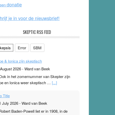
o
e
donatie
 een
k
hrijf je in voor de nieuwsbrief!
SKEPTIC RSS FEED
kepsis
Error
SBM
pe & Ionica zijn skeptisch
 August 2026
-
Ward van Beek
 Ook in het zomernummer van Skepter zijn
pe en Ionica weer skeptisch …
[...]
o Title
1 July 2026
-
Ward van Beek
 Robert Baden-Powell liet er in 1908, in de