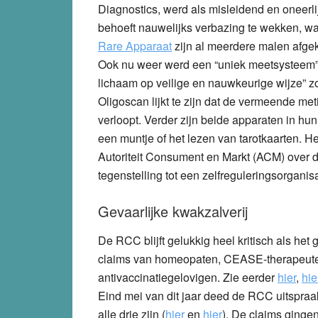
Diagnostics
, werd als misleidend en oneerl
behoeft nauwelijks verbazing te wekken, wa
Rare Apparaat
zijn al meerdere malen afge
Ook nu weer werd een “uniek meetsysteem” 
lichaam op veilige en nauwkeurige wijze” z
Oligoscan lijkt te zijn dat de vermeende me
verloopt. Verder zijn beide apparaten in h
een muntje of het lezen van tarotkaarten. 
Autoriteit Consument en Markt (ACM) over di
tegenstelling tot een zelfreguleringsorganis
Gevaarlijke kwakzalverij
De RCC blijft gelukkig heel kritisch als het
claims van
homeopaten
,
CEASE-therapeut
antivaccinatiegelovigen
. Zie eerder
hier
,
hie
Eind mei van dit jaar deed de RCC uitspraa
alle drie zijn (
hier
en
hier
). De claims ginge