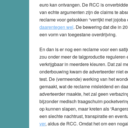
euro kan ontvangen. De RCC is onverbiddelij
van echte argumenten zijn de claims te abso
reclame voor
gelsokken
“verrijkt met jojoba 
daarentegen wel
. De bewering dat die in 
een vorm van toegestane overdrijving.
En dan is er nog een reclame voor een
sati
zou onder meer de talgproductie reguleren 
verkrijgbaar in meerdere kleuren. Dat zal me
onderbouwing kwam de adverteerder niet echt
test. De (vermeende) werking van het wonde
gemaakt, wat de reclame misleidend en daa
adverteerder maakte, het zal geen verbazin
bijzonder
medisch traagschuim pocketverin
op kunnen slapen, maar kreten als “Aangera
een slechte nachtrust, transpiratie en event
ver
, aldus de RCC. Omdat het om een nogal 