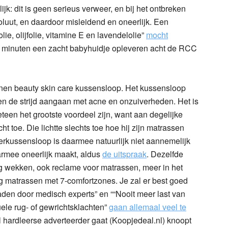
k: dit is geen serieus verweer, en bij het ontbreken
luut, en daardoor misleidend en oneerlijk. Een
olie, olijfolie, vitamine E en lavendelolie”
mocht
20 minuten een zacht babyhuidje opleveren acht de RCC
jnen beauty skin care kussensloop
. Het kussensloop
en de strijd aangaan met acne en onzuiverheden. Het is
teen het grootste voordeel zijn, want aan degelijke
 toe. Die lichtte slechts toe hoe hij zijn matrassen
rkussensloop is daarmee natuurlijk niet aannemelijk
rmee oneerlijk maakt, aldus
de uitspraak
. Dezelfde
g wekken, ook reclame voor matrassen, meer in het
g matrassen met 7-comfortzones
. Je zal er best goed
den door medisch experts” en ““Nooit meer last van
uele rug- of gewrichtsklachten”
gaan allemaal veel te
hardleerse adverteerder gaat (Koopjedeal.nl) knoopt