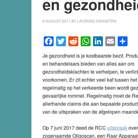
en gezondhei
9 AUGUST 2017
BY
LAURENS DRAGSTRA
Facebook
Twitter
Reddit
WhatsApp
LinkedI
Emai
S
Je gezondheid is je kostbaarste bezit. Pro
en behandelaars bieden van alles aan om
gezondheidsklachten te verhelpen, te verlich
voorkomen. Er zit echter veel kaf tussen he
regelmatig op het verkeerde been wordt geze
gevaarlijke rommel. Regelmatig moet de 
allerhande claims die aan bepaalde produc
van de uitspraken van de afgelopen maand
Op 7 juni 2017 deed de RCC
uitspraak
over
zogenaamde
Oligoscan
, een Raar Apparaat