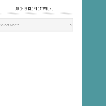
ARCHIEF KLOPTDATWEL.NL
hief
ptdatwel.nl