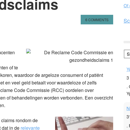
dsclaims
Of
Sc
6 COMMENTS
n
l
hare
ducenten
S
ten of te
Y
t koren, waardoor de argeloze consument of patiënt
3
t en veel geld betaalt voor waardeloze of zelfs
.
Reclame Code Commissie (RCC) oordelen over
Y
ten of behandelingen worden verbonden. Een overzicht
en.
N
3
 claims rondom de
.
 dat in de
relevante