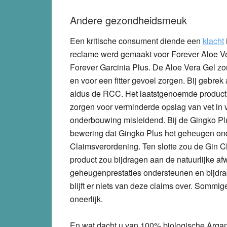
Andere gezondheidsmeuk
Een kritische consument diende een
klacht
reclame werd gemaakt voor
Forever Aloe V
Forever Garcinia Plus
. De Aloe Vera Gel zo
en voor een fitter gevoel zorgen. Bij gebre
aldus de RCC. Het laatstgenoemde product
zorgen voor verminderde opslag van vet in v
onderbouwing misleidend. Bij de Gingko Pl
bewering dat Gingko Plus het geheugen onders
Claimsverordening. Ten slotte zou de Gin 
product zou bijdragen aan de natuurlijke 
geheugenprestaties ondersteunen en bijdra
blijft er niets van deze claims over. Sommig
oneerlijk.
En wat dacht u van
100% biologische Argan