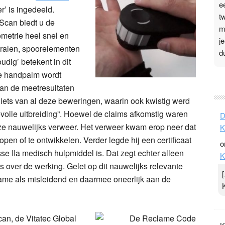
e
r’ is ingedeeld.
t
oScan biedt u de
m
metrie heel snel en
j
eralen, spoorelementen
d
udig’ betekent in dit
de handpalm wordt
P
an de meetresultaten
3
niets van al deze beweringen, waarin ook kwistig werd
.
volle uitbreiding”. Hoewel de claims afkomstig waren
D
t
ze nauwelijks verweer. Het verweer kwam erop neer dat
K
v
open of te ontwikkelen. Verder legde hij een certificaat
o
D
sse IIa medisch hulpmiddel is. Dat zegt echter alleen
K
g
ets over de werking. Gelet op dit nauwelijks relevante
z
me als misleidend en daarmee oneerlijk aan de
t
can, de
Vitatec Global