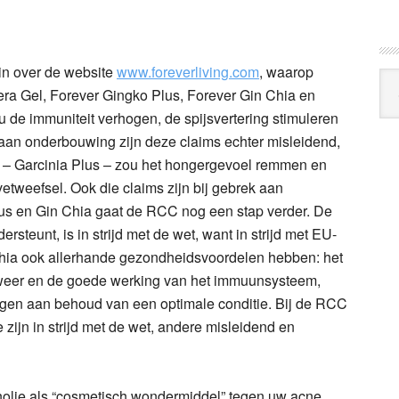
in over de website
www.foreverliving.com
, waarop
Arc
era Gel
,
Forever Gingko Plus
,
Forever Gin Chia
en
Klo
u de immuniteit verhogen, de spijsvertering stimuleren
k aan onderbouwing zijn deze claims echter misleidend,
 – Garcinia Plus – zou het hongergevoel remmen en
etweefsel. Ook die claims zijn bij gebrek aan
us en Gin Chia gaat de RCC nog een stap verder. De
teunt, is in strijd met de wet, want in strijd met EU-
Chia ook allerhande gezondheidsvoordelen hebben: het
afweer en de goede werking van het immuunsysteem,
gen aan behoud van een optimale conditie. Bij de RCC
e zijn in strijd met de wet, andere misleidend en
olie
als “cosmetisch wondermiddel” tegen uw acne,