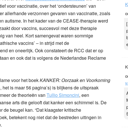
K
ef voor vaccinatie, over het ‘ondersteunen’ van
er allerhande verzonnen gevaren van vaccinatie, zoals
o
 en autisme. In het kader van de CEASE-therapie werd
zaakt door vaccins, succesvol met deze therapie
nig van heel. Kort samengevat waren sommige
thische vaccins’ – in strijd met de
d en oneerlijk. Ook constateert de RCC dat er op
edaan en ook dat is volgens de Nederlandse Reclame
K
o
clame voor het boek
KANKER: Oorzaak en Voorkoming
v
, het is maar 56 pagina’s) is blijkens de uitspraak
 meer de theorieën van
Tullio Simoncini
, een
iaanse arts die gelooft dat kanker een schimmel is. De
 de beugel kan. “Dat klaagster kritische
oek, betekent nog niet dat de bestreden uitingen in
.