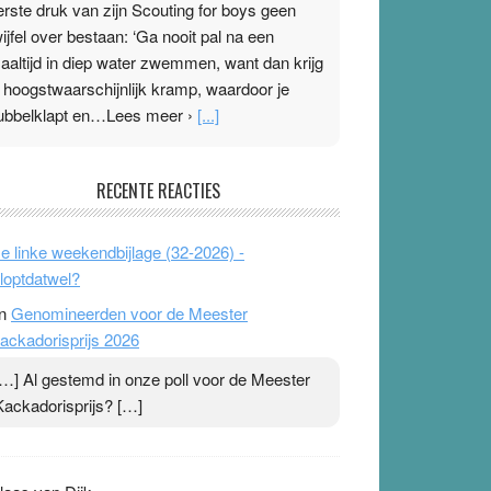
erste druk van zijn Scouting for boys geen
wijfel over bestaan: ‘Ga nooit pal na een
aaltijd in diep water zwemmen, want dan krijg
e hoogstwaarschijnlijk kramp, waardoor je
ubbelklapt en…Lees meer ›
[...]
leisterplakkers in de topspsort
RECENTE REACTIES
1 July 2026
-
Ward van Beek
 Na mondtape is nu de neuspleister in trek bij
e linke weekendbijlage (32-2026) -
opsporters. Ze hopen ermee hun hartslag te
loptdatwel?
erlagen terwijl ze meer zuurstof opnemen.
n
Genomineerden voor de Meester
aarop heeft zo’n pleister geen effect. Maar het
ackadorisprijs 2026
evoel ‘makkelijker te ademen’ kan goud waard
ijn. Door…Lees meer Pleisterplakkers in de
[…] Al gestemd in onze poll voor de Meester
opspsort ›
[...]
Kackadorisprijs? […]