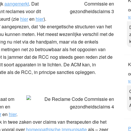
K
ijk
aangemerkt
. Dat
o
nt reclames voor dit
v
keurd (zie
hier
en
hier
).
aangeprezen, dat “de energetische structuren van het
ou kunnen meten. Het meest wezenlijke verschil met de
ting nu niet via de handpalm, maar via de enkels
un metingen net zo betrouwbaar als het opgooien van
Het is jammer dat de RCC nog steeds geen reden ziet de
t soort apparaten in te lichten. De ACM kan, in
K
atie als de RCC, in principe sancties opleggen.
o
v
 gaat om
en
en
r
en
hier
.
k in twee zaken over claims van therapeuten die het
P
n vooral over
homeopathische immunisatie
als – zeer