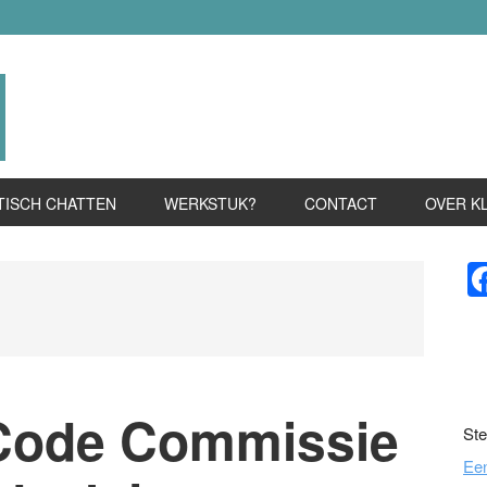
TISCH CHATTEN
WERKSTUK?
CONTACT
OVER K
P
S
Code Commissie
Ste
Ee