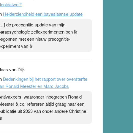
loptdatwel?
n
Helderziendheid een bayesiaanse update
[…] de precognitie-update van mijn
parapsychologie zelfexperimenten ben ik
begonnen met een nieuw precognitie-
experiment van &
laas van Dijk
n
Bedenkingen bij het rapport over oversterfte
an Ronald Meester en Marc Jacobs
Antivaxxers, waaronder inbegrepen Ronald
Meester & co, refereren altijd graag naar een
publicatie uit 2023 van onder andere Christine
St