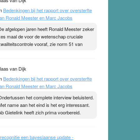
laas van Dijk
n
Bedenkingen bij het rapport over oversterfte
an Ronald Meester en Marc Jacobs
De afgelopen jaren heeft Ronald Meester zeker
zes maal de voor de wetenschap cruciale
kwaliteitscontrole vooraf, zie norm 51 van
laas van Dijk
n
Bedenkingen bij het rapport over oversterfte
an Ronald Meester en Marc Jacobs
Ondertussen het complete interview beluisterd.
Met name aan het eind is het erg interessant.
Ab Gietelink heeft zich prima voorbereid.
recognitie een bayesiaanse update -