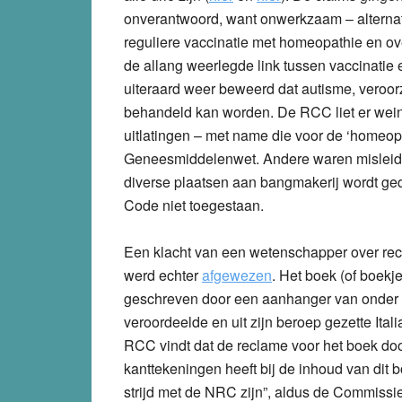
onverantwoord, want onwerkzaam – alternati
reguliere vaccinatie met homeopathie en ov
de allang weerlegde link tussen vaccinatie
uiteraard weer beweerd dat autisme, veroor
behandeld kan worden. De RCC liet er wei
uitlatingen – met name die voor de ‘homeopa
Geneesmiddelenwet. Andere waren misleiden
diverse plaatsen aan bangmakerij wordt g
Code niet toegestaan.
Een klacht van een wetenschapper over re
werd echter
afgewezen
. Het boek (of boekje
geschreven door een aanhanger van onder
veroordeelde en uit zijn beroep gezette Ital
RCC vindt dat de reclame voor het boek door
kanttekeningen heeft bij de inhoud van dit b
strijd met de NRC zijn”, aldus de Commissie