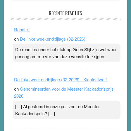
Pleisterplakkers in de topspsort
RECENTE REACTIES
31 July 2026
-
Ward van Beek
. Na mondtape is nu de neuspleister in trek bij
Renate1
topsporters. Ze hopen ermee hun hartslag te verlagen
on
De linke weekendbijlage (32-2026)
terwijl ze meer zuurstof opnemen. Daarop heeft zo’n
pleister geen effect. Maar het gevoel ‘makkelijker te
De reacties onder het stuk op Geen Stijl zijn wel weer
ademen’ kan goud waard zijn. Door…Lees meer
genoeg om me ver van deze website te krijgen.
Pleisterplakkers in de topspsort ›
[...]
De linke weekendbijlage (32-2026) - Kloptdatwel?
on
Genomineerden voor de Meester Kackadorisprijs
2026
[…] Al gestemd in onze poll voor de Meester
Kackadorisprijs? […]