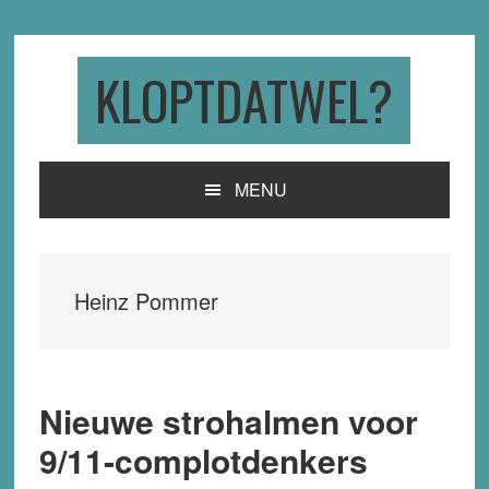
Skip
Skip
Skip
to
to
to
primary
main
primary
KLOPTDATWEL?
navigation
content
sidebar
MENU
Heinz Pommer
Nieuwe strohalmen voor
9/11-complotdenkers