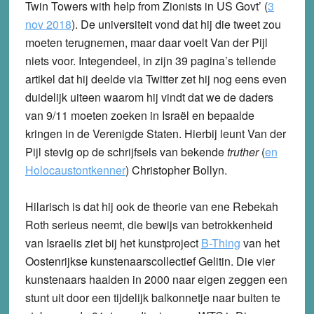
Twin Towers with help from Zionists in US Govt’ (
3
nov 2018
). De universiteit vond dat hij die tweet zou
moeten terugnemen, maar daar voelt Van der Pijl
niets voor. Integendeel, in zijn 39 pagina’s tellende
artikel dat hij deelde via Twitter zet hij nog eens even
duidelijk uiteen waarom hij vindt dat we de daders
van 9/11 moeten zoeken in Israël en bepaalde
kringen in de Verenigde Staten. Hierbij leunt Van der
Pijl stevig op de schrijfsels van bekende
truther
(
en
Holocaustontkenner
) Christopher Bollyn.
Hilarisch is dat hij ook de theorie van ene Rebekah
Roth serieus neemt, die bewijs van betrokkenheid
van Israelis ziet bij het kunstproject
B-Thing
van het
Oostenrijkse kunstenaarscollectief Gelitin. Die vier
kunstenaars haalden in 2000 naar eigen zeggen een
stunt uit door een tijdelijk balkonnetje naar buiten te