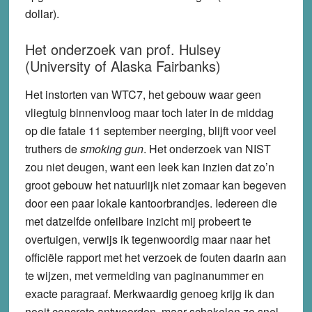
dollar).
Het onderzoek van prof. Hulsey
(University of Alaska Fairbanks)
Het instorten van WTC7, het gebouw waar geen
vliegtuig binnenvloog maar toch later in de middag
op die fatale 11 september neerging, blijft voor veel
truthers de
smoking gun
. Het onderzoek van NIST
zou niet deugen, want een leek kan inzien dat zo’n
groot gebouw het natuurlijk niet zomaar kan begeven
door een paar lokale kantoorbrandjes. Iedereen die
met datzelfde onfeilbare inzicht mij probeert te
overtuigen, verwijs ik tegenwoordig maar naar het
officiële rapport met het verzoek de fouten daarin aan
te wijzen, met vermelding van paginanummer en
exacte paragraaf. Merkwaardig genoeg krijg ik dan
nooit concrete antwoorden, maar schakelen ze snel