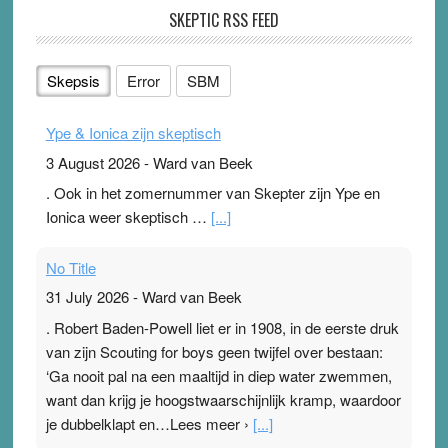
SKEPTIC RSS FEED
Skepsis
Error
SBM
Ype & Ionica zijn skeptisch
3 August 2026
-
Ward van Beek
. Ook in het zomernummer van Skepter zijn Ype en
Ionica weer skeptisch …
[...]
No Title
31 July 2026
-
Ward van Beek
. Robert Baden-Powell liet er in 1908, in de eerste druk
van zijn Scouting for boys geen twijfel over bestaan:
‘Ga nooit pal na een maaltijd in diep water zwemmen,
want dan krijg je hoogstwaarschijnlijk kramp, waardoor
je dubbelklapt en…Lees meer ›
[...]