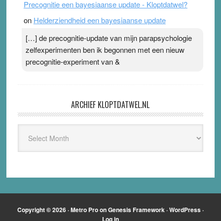
Precognitie een bayesiaanse update - Kloptdatwel?
on
Helderziendheid een bayesiaanse update
[…] de precognitie-update van mijn parapsychologie
zelfexperimenten ben ik begonnen met een nieuw
precognitie-experiment van &
ARCHIEF KLOPTDATWEL.NL
Archief
Kloptdatwel.nl
Copyright © 2026 ·
Metro Pro
on
Genesis Framework
·
WordPress
·
Log in