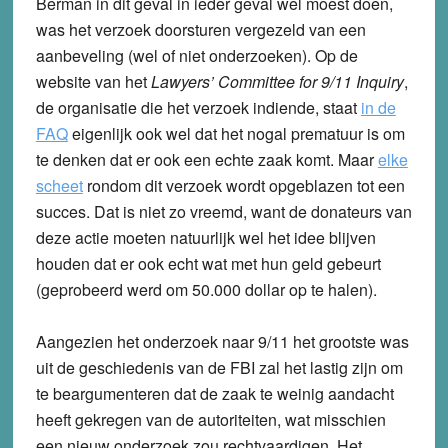
Berman in dit geval in ieder geval wel moest doen,
was het verzoek doorsturen vergezeld van een
aanbeveling (wel of niet onderzoeken). Op de
website van het
Lawyers’ Committee for 9/11 Inquiry
,
de organisatie die het verzoek indiende, staat
in de
FAQ
eigenlijk ook wel dat het nogal prematuur is om
te denken dat er ook een echte zaak komt. Maar
elke
scheet
rondom dit verzoek wordt opgeblazen tot een
succes. Dat is niet zo vreemd, want de donateurs van
deze actie moeten natuurlijk wel het idee blijven
houden dat er ook echt wat met hun geld gebeurt
(geprobeerd werd om 50.000 dollar op te halen).
Aangezien het onderzoek naar 9/11 het grootste was
uit de geschiedenis van de FBI zal het lastig zijn om
te beargumenteren dat de zaak te weinig aandacht
heeft gekregen van de autoriteiten, wat misschien
een nieuw onderzoek zou rechtvaardigen. Het