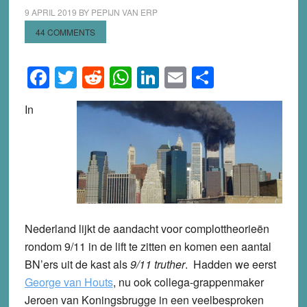
9 APRIL 2019
BY
PEPIJN VAN ERP
44 COMMENTS
Facebook
Twitter
Reddit
WhatsApp
LinkedIn
Email
Share
In
Nederland lijkt de aandacht voor complottheorieën
rondom 9/11 in de lift te zitten en komen een aantal
BN’ers uit de kast als
9/11 truther
. Hadden we eerst
George van Houts
, nu ook collega-grappenmaker
Jeroen van Koningsbrugge in een veelbesproken