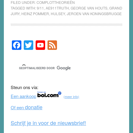
FILED UNDER:
COMPLOTTHEORIEËN
TAGGED WITH:
9/11
,
AE911TRUTH
,
GEORGE VAN HOUTS
,
GRAND
JURY
,
HEINZ POMMER
,
HULSEY
,
JEROEN VAN KONINGSBRUGGE
F
T
Y
F
Primary
Sidebar
a
wi
o
e
c
tt
u
e
e
er
T
d
b
u
Steun ons via:
o
b
Een aankoop
(meer info)
o
e
donatie
Of een
k
Schrijf je in voor de nieuwsbrief!