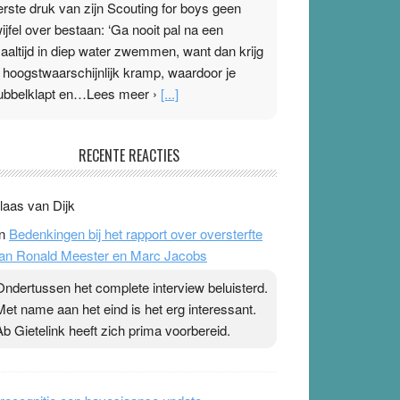
erste druk van zijn Scouting for boys geen
wijfel over bestaan: ‘Ga nooit pal na een
aaltijd in diep water zwemmen, want dan krijg
e hoogstwaarschijnlijk kramp, waardoor je
ubbelklapt en…Lees meer ›
[...]
leisterplakkers in de topspsort
RECENTE REACTIES
1 July 2026
-
Ward van Beek
 Na mondtape is nu de neuspleister in trek bij
laas van Dijk
opsporters. Ze hopen ermee hun hartslag te
n
Bedenkingen bij het rapport over oversterfte
erlagen terwijl ze meer zuurstof opnemen.
an Ronald Meester en Marc Jacobs
aarop heeft zo’n pleister geen effect. Maar het
evoel ‘makkelijker te ademen’ kan goud waard
Ondertussen het complete interview beluisterd.
ijn. Door…Lees meer Pleisterplakkers in de
Met name aan het eind is het erg interessant.
opspsort ›
[...]
Ab Gietelink heeft zich prima voorbereid.