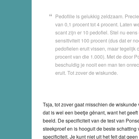
Pedofilie is gelukkig zeldzaam. Preciez
van 0,1 procent tot 4 procent. Laten 
scant zijn er 10 pedofiel. Stel nu eens
sensitiviteit 100 procent (dus dat er n
pedofielen eruit vissen, maar tegelij
procent van die 1.000).
Met de door Po
beschuldig je nooit een man ten onre
eruit. Tot zover de wiskunde.
Tsja, tot zover gaat misschien de wiskunde
dat is wel een beetje gênant, want het geeft
beeld. De specificiteit van de test van Pons
steekproef en is hooguit de beste schatting 
specificiteit. Je kunt niet uit het feit dat g