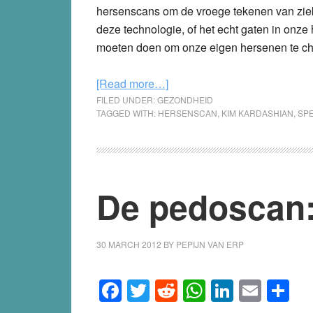
hersenscans om de vroege tekenen van ziekte
deze technologie, of het echt gaten in onz
moeten doen om onze eigen hersenen te c
about
[Read more…]
Hersenscan
FILED UNDER:
GEZONDHEID
TAGGED WITH:
HERSENSCAN
,
KIM KARDASHIAN
,
SP
Kim
Kardashian
toont
‘lage
De pedoscan:
activiteit’
en
‘gaten’,
30 MARCH 2012
BY
maar
PEPIJN VAN ERP
klopt
Facebook
Twitter
Reddit
WhatsApp
LinkedI
Emai
S
dat
wel?