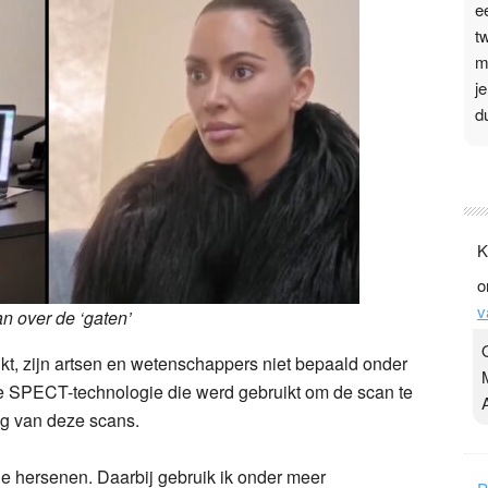
e
t
m
j
d
P
3
.
K
t
o
v
v
D
n over de ‘gaten’
g
kt, zijn artsen en wetenschappers niet bepaald onder
z
 de SPECT-technologie die werd gebruikt om de scan te
t
g van deze scans.
e hersenen. Daarbij gebruik ik onder meer