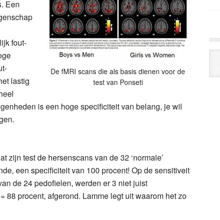
is. Een
eigenschap
.
jk fout-
hoge
Arc
Klo
t-
De fMRI scans die als basis dienen voor de
het lastig
test van Ponseti
 heel
egenheden is een hoge specificiteit van belang, je wil
gen.
at zijn test de hersenscans van de 32 ‘normale’
e, een specificiteit van 100 procent! Op de sensitiveit
n de 24 pedofielen, werden er 3 niet juist
24 = 88 procent, afgerond. Lamme legt uit waarom het zo