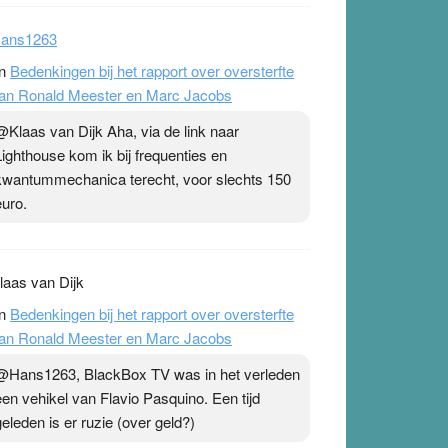
ans1263
n
Bedenkingen bij het rapport over oversterfte
an Ronald Meester en Marc Jacobs
@Klaas van Dijk Aha, via de link naar
Lighthouse kom ik bij frequenties en
kwantummechanica terecht, voor slechts 150
euro.
laas van Dijk
n
Bedenkingen bij het rapport over oversterfte
an Ronald Meester en Marc Jacobs
@Hans1263, BlackBox TV was in het verleden
een vehikel van Flavio Pasquino. Een tijd
geleden is er ruzie (over geld?)