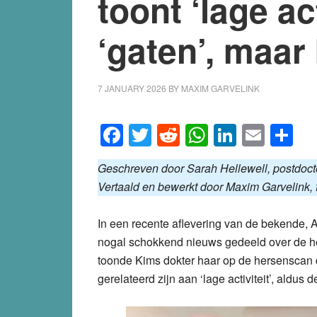
toont ‘lage act
‘gaten’, maar
7 JANUARY 2026
BY
MAXIM GARVELINK
Facebook
Twitter
Reddit
WhatsApp
LinkedI
Emai
S
Geschreven door Sarah Hellewell, postdocto
Vertaald en bewerkt door Maxim Garvelink, 
In een recente aflevering van de bekende, 
nogal schokkend nieuws gedeeld over de h
toonde Kims dokter haar op de hersenscan d
gerelateerd zijn aan ‘lage activiteit’, aldus d