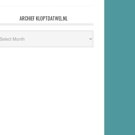
ARCHIEF KLOPTDATWEL.NL
hief
ptdatwel.nl