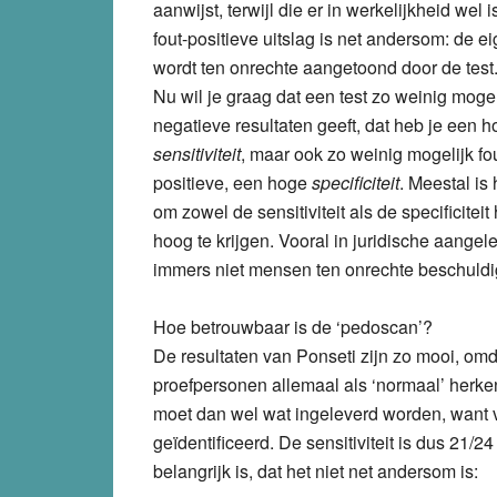
aanwijst, terwijl die er in werkelijkheid wel 
fout-positieve uitslag is net andersom: de 
wordt ten onrechte aangetoond door de test
Nu wil je graag dat een test zo weinig mogeli
negatieve resultaten geeft, dat heb je een 
sensitiviteit
, maar ook zo weinig mogelijk fou
positieve, een hoge
specificiteit
. Meestal is 
om zowel de sensitiviteit als de specificiteit
hoog te krijgen. Vooral in juridische aangel
immers niet mensen ten onrechte beschuldi
Hoe betrouwbaar is de ‘pedoscan’?
De resultaten van Ponseti zijn zo mooi, omd
proefpersonen allemaal als ‘normaal’ herkend
moet dan wel wat ingeleverd worden, want va
geïdentificeerd. De sensitiviteit is dus 21/
belangrijk is, dat het niet net andersom is: