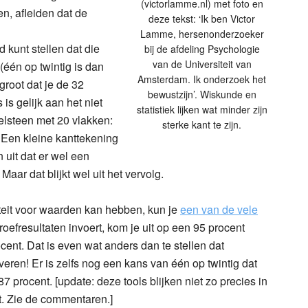
(victorlamme.nl) met foto en
n, afleiden dat de
deze tekst: ‘Ik ben Victor
Lamme, hersenonderzoeker
d kunt stellen dat die
bij de afdeling Psychologie
van de Universiteit van
 (één op twintig is dan
Amsterdam. Ik onderzoek het
 groot dat je de 32
bewustzijn’. Wiskunde en
is gelijk aan het niet
statistiek lijken wat minder zijn
elsteen met 20 vlakken:
sterke kant te zijn.
 Een kleine kanttekening
 uit dat er wel een
aar dat blijkt wel uit het vervolg.
iteit voor waarden kan hebben, kun je
een van de vele
roefresultaten invoert, kom je uit op een 95 procent
cent. Dat is even wat anders dan te stellen dat
veren! Er is zelfs nog een kans van één op twintig dat
 87 procent. [update: deze tools blijken niet zo precies in
t. Zie de commentaren.]