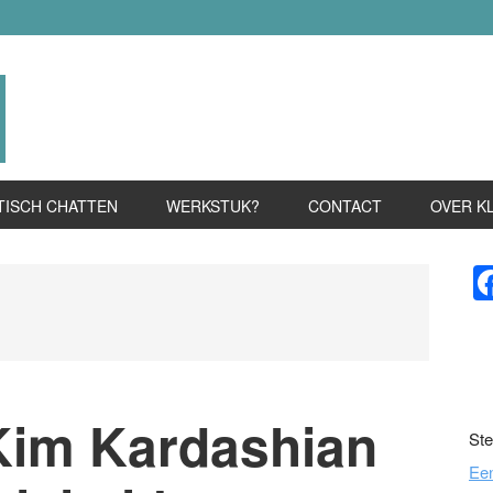
TISCH CHATTEN
WERKSTUK?
CONTACT
OVER K
P
S
Kim Kardashian
Ste
Ee