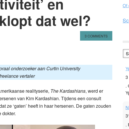
iviteit’ en
Of
 klopt dat wel?
Sc
3 COMMENTS
n
l
hare
S
raal onderzoeker aan Curtin University
Y
freelance vertaler
3
.
Amerikaanse realityserie,
The Kardashians
, werd er
Y
ersenen van Kim Kardashian. Tijdens een consult
at ze ‘gaten’ heeft in haar hersenen. De gaten zouden
N
e dokter.
3
.