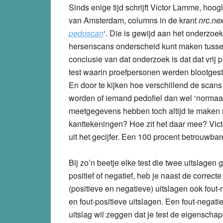
Sinds enige tijd schrijft Victor Lamme, hoo
van Amsterdam, columns in de krant
nrc.nex
pedoscan
‘. Die is gewijd aan het onderzoek
hersenscans onderscheid kunt maken tusse
conclusie van dat onderzoek is dat dat vrij p
test waarin proefpersonen werden blootges
En door te kijken hoe verschillend de scans
worden of iemand pedofiel dan wel ‘normaal’
meetgegevens hebben toch altijd te maken me
kanttekeningen? Hoe zit het daar mee? Vict
uit het gecijfer. Een 100 procent betrouwba
Bij zo’n beetje elke test die twee uitslagen g
positief of negatief, heb je naast de correcte
(positieve en negatieve) uitslagen ook fout
en fout-positieve uitslagen. Een fout-negati
uitslag wil zeggen dat je test de eigenschap