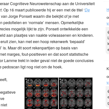
gleraar Cognitieve Neurowetenschap aan de Universiteit
H
t
. Op 16 maart publiceerde hij er een met de titel ‘
De
 van Jorge Ponseti waarin die bekijkt of je met
o
n pedofielen en ‘normale’ mensen. Opmerkelijke
v
recies mogelijk lijkt te zijn. Ponseti ontwikkelde een
teld aan plaatjes van naakte volwassenen en kinderen.
 eruit zien, kan met een hoop rekenwerk ‘bepaald’
 is. Maar dit soort rekenpartijen op basis van
t marges, fout-positieven en dat soort statistische
or Lamme trekt in ieder geval niet de goede conclusies
re pedoscan ligt nog niet om de hoek.
K
o
eeft,
v
-negatieve
eve
 niet