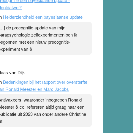
recognitie een bayesiaanse update -
loptdatwel?
n
Helderziendheid een bayesiaanse update
[…] de precognitie-update van mijn
parapsychologie zelfexperimenten ben ik
begonnen met een nieuw precognitie-
experiment van &
laas van Dijk
n
Bedenkingen bij het rapport over oversterfte
an Ronald Meester en Marc Jacobs
Antivaxxers, waaronder inbegrepen Ronald
Meester & co, refereren altijd graag naar een
publicatie uit 2023 van onder andere Christine
St