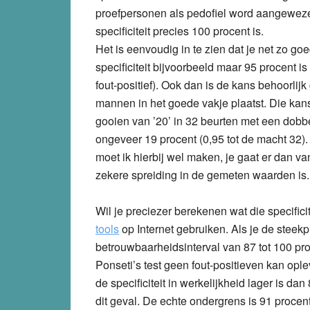
proefpersonen als pedofiel word aangeweze
specificiteit precies 100 procent is.
Het is eenvoudig in te zien dat je net zo goe
specificiteit bijvoorbeeld maar 95 procent is
fout-positief). Ook dan is de kans behoorlijk
mannen in het goede vakje plaatst. Die kans 
gooien van ’20’ in 32 beurten met een dobb
ongeveer 19 procent (0,95 tot de macht 32).
moet ik hierbij wel maken, je gaat er dan van
zekere spreiding in de gemeten waarden is. M
Wil je preciezer berekenen wat die specific
tools
op Internet gebruiken. Als je de steekp
betrouwbaarheidsinterval van 87 tot 100 pro
Ponseti’s test geen fout-positieven kan ople
de specificiteit in werkelijkheid lager is dan
dit geval. De echte ondergrens is 91 procen