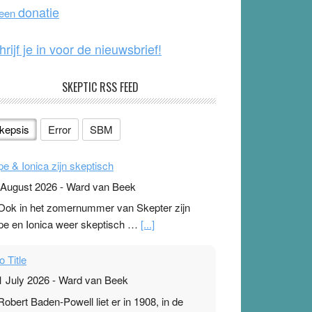
o
e
donatie
 een
k
hrijf je in voor de nieuwsbrief!
SKEPTIC RSS FEED
kepsis
Error
SBM
pe & Ionica zijn skeptisch
 August 2026
-
Ward van Beek
 Ook in het zomernummer van Skepter zijn
pe en Ionica weer skeptisch …
[...]
o Title
1 July 2026
-
Ward van Beek
 Robert Baden-Powell liet er in 1908, in de