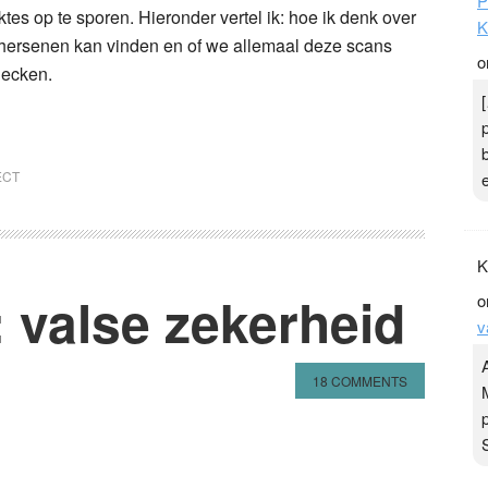
P
s op te sporen. Hieronder vertel ik: hoe ik denk over
K
e hersenen kan vinden en of we allemaal deze scans
o
hecken.
ECT
K
 valse zekerheid
o
v
18 COMMENTS
n
l
hare