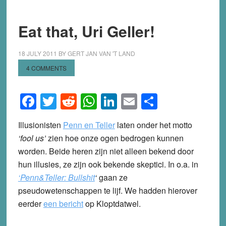
Eat that, Uri Geller!
18 JULY 2011
BY
GERT JAN VAN 'T LAND
4 COMMENTS
Facebook
Twitter
Reddit
WhatsApp
LinkedIn
Email
Share
Illusionisten
Penn en Teller
laten onder het motto
‘fool us’
zien hoe onze ogen bedrogen kunnen
worden. Beide heren zijn niet alleen bekend door
hun illusies, ze zijn ook bekende skeptici. In o.a. in
‘Penn&Teller: Bullshit
‘
gaan ze
pseudowetenschappen te lijf. We hadden hierover
eerder
een bericht
op Kloptdatwel.