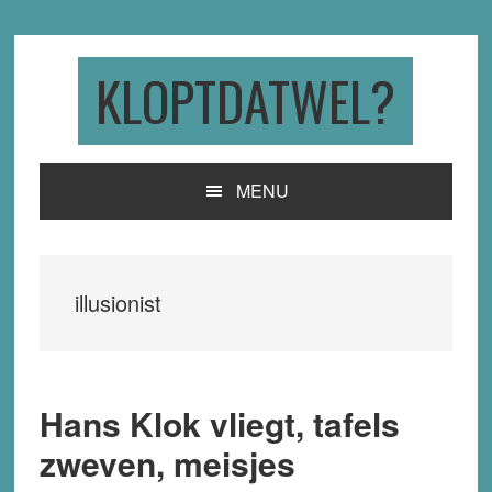
Skip
Skip
Skip
to
to
to
primary
main
primary
KLOPTDATWEL?
navigation
content
sidebar
MENU
illusionist
Hans Klok vliegt, tafels
zweven, meisjes