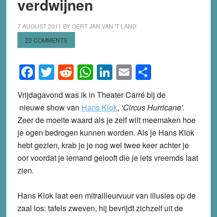
verdwijnen
7 AUGUST 2011
BY
GERT JAN VAN 'T LAND
22 COMMENTS
Facebook
Twitter
Reddit
WhatsApp
LinkedIn
Email
Share
Vrijdagavond was ik in Theater Carré bij de
nieuwe show van
Hans Klok
,
‘
Circus Hurricane’.
Zeer de moeite waard als je zelf wilt meemaken hoe
je ogen bedrogen kunnen worden. Als je Hans Klok
hebt gezien, krab je je nog wel twee keer achter je
oor voordat je iemand gelooft die je iets vreemds laat
zien.
Hans Klok laat een mitrailleurvuur van illusies op de
zaal los: tafels zweven, hij bevrijdt zichzelf uit de