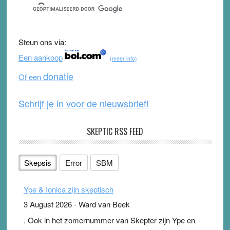
c
tt
u
e
e
er
T
d
b
u
Steun ons via:
o
b
Een aankoop
(meer info)
o
e
donatie
Of een
k
Schrijf je in voor de nieuwsbrief!
SKEPTIC RSS FEED
Skepsis
Error
SBM
Ype & Ionica zijn skeptisch
3 August 2026
-
Ward van Beek
. Ook in het zomernummer van Skepter zijn Ype en