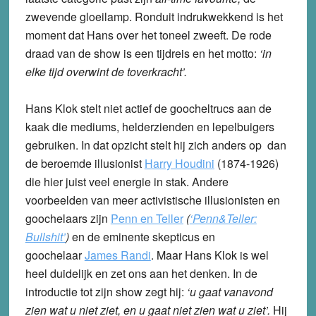
zwevende gloeilamp. Ronduit indrukwekkend is het
moment dat Hans over het toneel zweeft. De rode
draad van de show is een tijdreis en het motto:
‘in
elke tijd overwint de toverkracht’.
Hans Klok stelt niet actief de goocheltrucs aan de
kaak die mediums, helderzienden en lepelbuigers
gebruiken. In dat opzicht stelt hij zich anders op dan
de beroemde illusionist
Harry Houdini
(1874-1926)
die hier juist veel energie in stak. Andere
voorbeelden van meer activistische illusionisten en
goochelaars zijn
Penn en Teller
(
‘Penn&Teller:
Bullshit’
)
en de eminente skepticus en
goochelaar
James Randi
. Maar Hans Klok is wel
heel duidelijk en zet ons aan het denken. In de
introductie tot zijn show zegt hij:
‘u gaat vanavond
zien wat u niet ziet, en u gaat niet zien wat u ziet’.
Hij