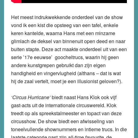
Het meest indrukwekkende onderdeel van de show
vond ik een kist die opsteeg van een tafel, enkele
keren kantelde, waarna Hans met een minzame
glimlach de deksel van binnenuit open deed en naar
buiten stapte. Deze act maakte onderdeel uit van een
serie ’17e eeuwse’ goocheltrucs, waarin hij geen
andere kunstgrepen gebruikt dan zijn eigen
handigheid en vingervlugheid (althans – dat is wat
hij de zaal vertelt, moet je een illusionist geloven?).
‘Circus Hurricane’
biedt naast Hans Klok ook vijf
gast-acts uit de internationale circuswereld. Klok
treedt op als spreekstalmeester en topact van deze
circusshow. De show biedt een afwisseling van
toneelvullende shownummers en intieme trucs. In die
laatste categorie past zijn
all-time favourite,
de