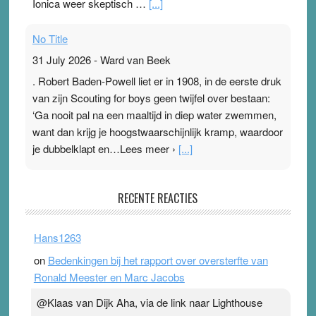
Ionica weer skeptisch …
[...]
No Title
31 July 2026
-
Ward van Beek
. Robert Baden-Powell liet er in 1908, in de eerste druk
van zijn Scouting for boys geen twijfel over bestaan:
‘Ga nooit pal na een maaltijd in diep water zwemmen,
want dan krijg je hoogstwaarschijnlijk kramp, waardoor
je dubbelklapt en…Lees meer ›
[...]
Pleisterplakkers in de topspsort
RECENTE REACTIES
31 July 2026
-
Ward van Beek
. Na mondtape is nu de neuspleister in trek bij
Hans1263
topsporters. Ze hopen ermee hun hartslag te verlagen
on
Bedenkingen bij het rapport over oversterfte van
terwijl ze meer zuurstof opnemen. Daarop heeft zo’n
Ronald Meester en Marc Jacobs
pleister geen effect. Maar het gevoel ‘makkelijker te
ademen’ kan goud waard zijn. Door…Lees meer
@Klaas van Dijk Aha, via de link naar Lighthouse
Pleisterplakkers in de topspsort ›
[...]