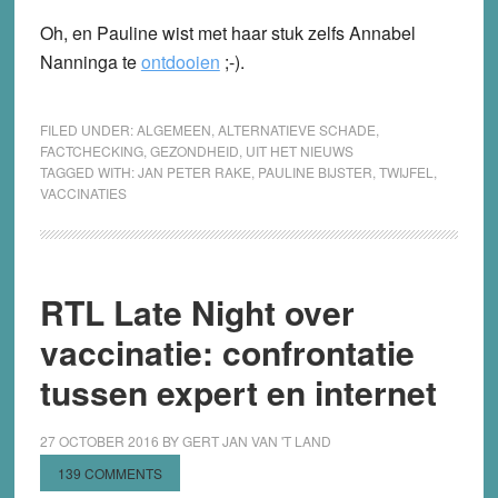
Oh, en Pauline wist met haar stuk zelfs Annabel
Nanninga te
ontdooien
;-).
FILED UNDER:
ALGEMEEN
,
ALTERNATIEVE SCHADE
,
FACTCHECKING
,
GEZONDHEID
,
UIT HET NIEUWS
TAGGED WITH:
JAN PETER RAKE
,
PAULINE BIJSTER
,
TWIJFEL
,
VACCINATIES
RTL Late Night over
vaccinatie: confrontatie
tussen expert en internet
27 OCTOBER 2016
BY
GERT JAN VAN 'T LAND
139 COMMENTS