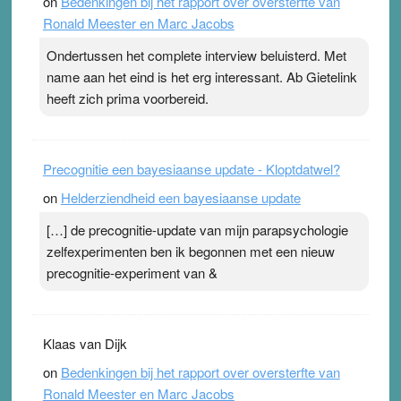
on
Bedenkingen bij het rapport over oversterfte van
terwijl ze meer zuurstof opnemen. Daarop heeft zo’n
Ronald Meester en Marc Jacobs
pleister geen effect. Maar het gevoel ‘makkelijker te
ademen’ kan goud waard zijn. Door…Lees meer
Ondertussen het complete interview beluisterd. Met
Pleisterplakkers in de topspsort ›
[...]
name aan het eind is het erg interessant. Ab Gietelink
heeft zich prima voorbereid.
Precognitie een bayesiaanse update - Kloptdatwel?
on
Helderziendheid een bayesiaanse update
[…] de precognitie-update van mijn parapsychologie
zelfexperimenten ben ik begonnen met een nieuw
precognitie-experiment van &
Klaas van Dijk
on
Bedenkingen bij het rapport over oversterfte van
Ronald Meester en Marc Jacobs