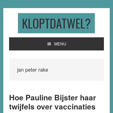
Skip
Skip
Skip
to
to
to
primary
main
primary
KLOPTDATWEL?
navigation
content
sidebar
MENU
jan peter rake
Hoe Pauline Bijster haar
twijfels over vaccinaties