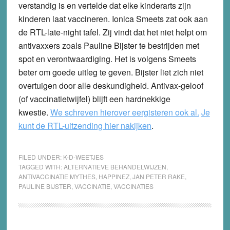
verstandig is en vertelde dat elke kinderarts zijn
kinderen laat vaccineren. Ionica Smeets zat ook aan
de RTL-late-night tafel. Zij vindt dat het niet helpt om
antivaxxers zoals Pauline Bijster te bestrijden met
spot en verontwaardiging. Het is volgens Smeets
beter om goede uitleg te geven. Bijster liet zich niet
overtuigen door alle deskundigheid. Antivax-geloof
(of vaccinatietwijfel) blijft een hardnekkige
kwestie.
We schreven hierover eergisteren ook al.
Je
kunt de RTL-uitzending hier nakijken
.
FILED UNDER:
K-D-WEETJES
TAGGED WITH:
ALTERNATIEVE BEHANDELWIJZEN
,
ANTIVACCINATIE MYTHES
,
HAPPINEZ
,
JAN PETER RAKE
,
PAULINE BIJSTER
,
VACCINATIE
,
VACCINATIES