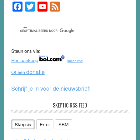
F
T
Y
F
Primary
Sidebar
a
wi
o
e
c
tt
u
e
e
er
T
d
b
u
Steun ons via:
o
b
Een aankoop
(meer info)
o
e
donatie
Of een
k
Schrijf je in voor de nieuwsbrief!
SKEPTIC RSS FEED
Skepsis
Error
SBM