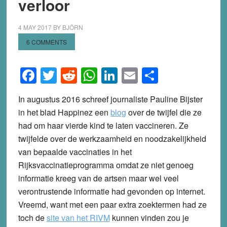
verloor
4 MAY 2017
BY
BJÖRN
6 COMMENTS
Facebook
Twitter
Reddit
WhatsApp
LinkedIn
Email
Share
In augustus 2016 schreef journaliste Pauline Bijster
in het blad Happinez een
blog
over de twijfel die ze
had om haar vierde kind te laten vaccineren. Ze
twijfelde over de werkzaamheid en noodzakelijkheid
van bepaalde vaccinaties in het
Rijksvaccinatieprogramma omdat ze niet genoeg
informatie kreeg van de artsen maar wel veel
verontrustende informatie had gevonden op internet.
Vreemd, want met een paar extra zoektermen had ze
toch de
site van het RIVM
kunnen vinden zou je