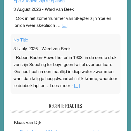
Ype & Ionica zijn skeptisch
3 August 2026
-
Ward van Beek
. Ook in het zomernummer van Skepter zijn Ype en
Ionica weer skeptisch …
[...]
No Title
31 July 2026
-
Ward van Beek
. Robert Baden-Powell liet er in 1908, in de eerste druk
van zijn Scouting for boys geen twijfel over bestaan:
‘Ga nooit pal na een maaltijd in diep water zwemmen,
want dan krijg je hoogstwaarschijnlijk kramp, waardoor
je dubbelklapt en…Lees meer ›
[...]
Pleisterplakkers in de topspsort
RECENTE REACTIES
31 July 2026
-
Ward van Beek
. Na mondtape is nu de neuspleister in trek bij
Klaas van Dijk
topsporters. Ze hopen ermee hun hartslag te verlagen