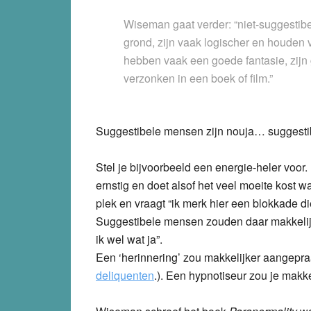
Wiseman gaat verder: “niet-suggestib
grond, zijn vaak logischer en houden 
hebben vaak een goede fantasie, zijn g
verzonken in een boek of film.”
Suggestibele mensen zijn nouja… suggestib
Stel je bijvoorbeeld een energie-heler voor.
ernstig en doet alsof het veel moeite kost wa
plek en vraagt “ik merk hier een blokkade die
Suggestibele mensen zouden daar makkelijker
ik wel wat ja”.
Een ‘herinnering’ zou makkelijker aangepra
deliquenten
.). Een hypnotiseur zou je makk