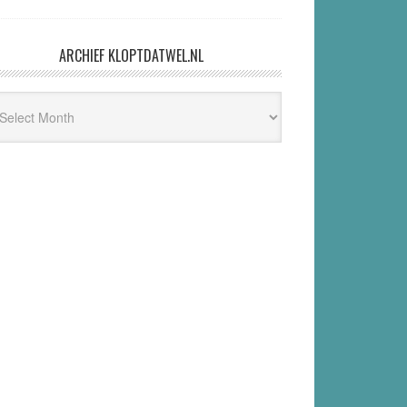
ARCHIEF KLOPTDATWEL.NL
hief
ptdatwel.nl