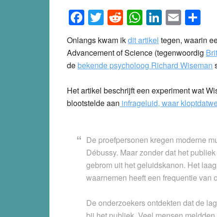
Facebook
Twitter
Reddit
WhatsApp
LinkedI
Emai
S
Onlangs kwam ik
dit artikel
tegen, waarin ee
Advancement of Science (tegenwoordig
Bri
de
bekende psycholoog Richard Wiseman
s
Het artikel beschrijft een experiment wat 
blootstelde aan
infrageluid, waar kloptdatwe
De proefpersonen kregen moderne muz
Débussy. Maar zonder dat het publiek
gebrom uit het geluidskanon. Het laa
waarnemen heeft een frequentie van o
De onderzoekers ontdekten dat de lag
bij het publiek. Veel mensen meldden 