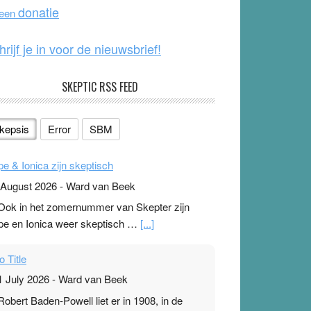
o
e
donatie
 een
k
hrijf je in voor de nieuwsbrief!
SKEPTIC RSS FEED
kepsis
Error
SBM
pe & Ionica zijn skeptisch
 August 2026
-
Ward van Beek
 Ook in het zomernummer van Skepter zijn
pe en Ionica weer skeptisch …
[...]
o Title
1 July 2026
-
Ward van Beek
 Robert Baden-Powell liet er in 1908, in de