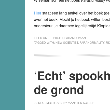
Wiseman schreef het boek
Paranormality
wa
Hier
staat een lang artikel over het boek (g
over het boek. Mocht je het boek willen best
ondersteun je daarmee tegelijkertijd Kloptda
FILED UNDER:
KORT
,
PARANORMAAL
TAGGED WITH:
NEW SCIENTIST
,
PARANORMALITY
,
RI
‘Echt’ spookh
de grond
20 DECEMBER 2010
BY
MAARTEN KOLLER