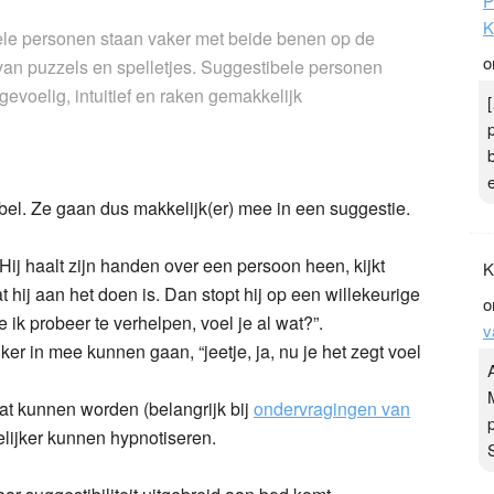
P
K
ele personen staan vaker met beide benen op de
o
van puzzels en spelletjes. Suggestibele personen
evoelig, intuitief en raken gemakkelijk
el. Ze gaan dus makkelijk(er) mee in een suggestie.
 Hij haalt zijn handen over een persoon heen, kijkt
K
t hij aan het doen is. Dan stopt hij op een willekeurige
o
 ik probeer te verhelpen, voel je al wat?”.
v
 in mee kunnen gaan, “jeetje, ja, nu je het zegt voel
at kunnen worden (belangrijk bij
ondervragingen van
elijker kunnen hypnotiseren.