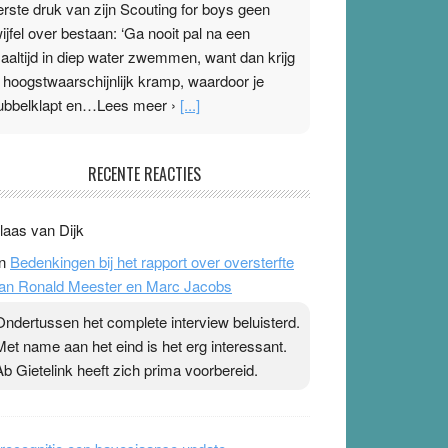
erste druk van zijn Scouting for boys geen
wijfel over bestaan: ‘Ga nooit pal na een
aaltijd in diep water zwemmen, want dan krijg
e hoogstwaarschijnlijk kramp, waardoor je
ubbelklapt en…Lees meer ›
[...]
leisterplakkers in de topspsort
RECENTE REACTIES
1 July 2026
-
Ward van Beek
 Na mondtape is nu de neuspleister in trek bij
laas van Dijk
opsporters. Ze hopen ermee hun hartslag te
n
Bedenkingen bij het rapport over oversterfte
erlagen terwijl ze meer zuurstof opnemen.
an Ronald Meester en Marc Jacobs
aarop heeft zo’n pleister geen effect. Maar het
evoel ‘makkelijker te ademen’ kan goud waard
Ondertussen het complete interview beluisterd.
ijn. Door…Lees meer Pleisterplakkers in de
Met name aan het eind is het erg interessant.
opspsort ›
[...]
Ab Gietelink heeft zich prima voorbereid.