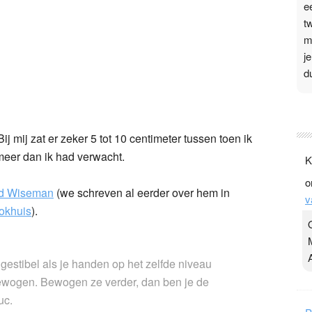
e
t
m
j
d
P
3
ij mij zat er zeker 5 tot 10 centimeter tussen toen ik
.
meer dan ik had verwacht.
K
t
o
v
rd Wiseman
(we schreven al eerder over hem in
v
D
ookhuis
).
g
z
t
estibel als je handen op het zelfde niveau
ewogen. Bewogen ze verder, dan ben je de
uc.