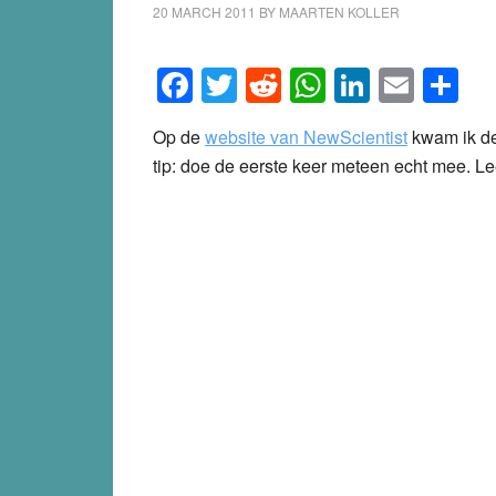
20 MARCH 2011
BY
MAARTEN KOLLER
Facebook
Twitter
Reddit
WhatsApp
LinkedI
Emai
S
Op de
website van NewScientist
kwam ik de
tip: doe de eerste keer meteen echt mee. L