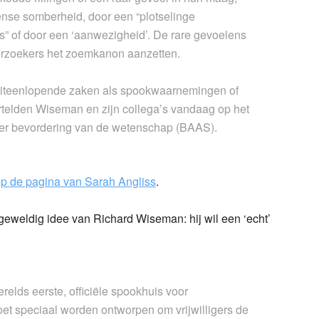
se somberheid, door een “plotselinge
s” of door een ‘aanwezigheid’. De rare gevoelens
erzoekers het zoemkanon aanzetten.
e uiteenlopende zaken als spookwaarnemingen of
ertelden Wiseman en zijn collega’s vandaag op het
 ter bevordering van de wetenschap (BAAS).
p de pagina van Sarah Angliss
.
ft geweldig idee van Richard Wiseman: hij wil een ‘echt’
elds eerste, officiële spookhuis voor
et speciaal worden ontworpen om vrijwilligers de