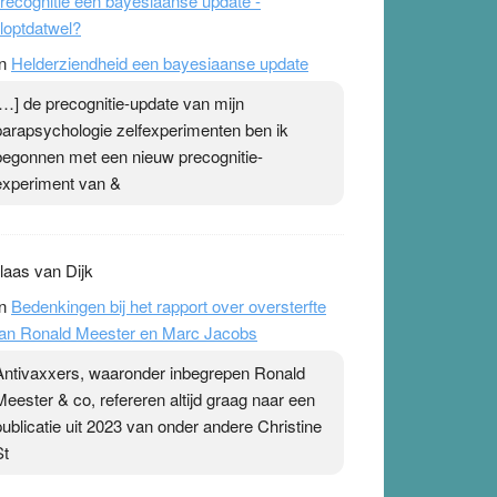
recognitie een bayesiaanse update -
loptdatwel?
n
Helderziendheid een bayesiaanse update
[…] de precognitie-update van mijn
parapsychologie zelfexperimenten ben ik
begonnen met een nieuw precognitie-
experiment van &
laas van Dijk
n
Bedenkingen bij het rapport over oversterfte
an Ronald Meester en Marc Jacobs
Antivaxxers, waaronder inbegrepen Ronald
Meester & co, refereren altijd graag naar een
publicatie uit 2023 van onder andere Christine
St