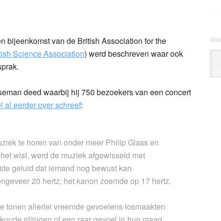
n
l
hare
n bijeenkomst van de British Association for the
tish Science Association
) werd beschreven waar ook
Arc
prak.
Klo
Wiseman deed waarbij hij 750 bezoekers van een concert
l al eerder over schreef
:
iek te horen van onder meer Philip Glass en
 het wist, werd de muziek afgewisseld met
gste geluid dat iemand nog bewust kan
ngeveer 20 hertz; het kanon zoemde op 17 hertz.
e tonen allerlei vreemde gevoelens losmaakten
koude rillingen of een raar gevoel in hun maag,