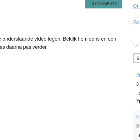
10 COMMENTS
Of
n
l
hare
Sc
 onderstaande video tegen. Bekijk hem eens en een
ees daarna pas verder.
S
Y
3
.
Y
N
3
.