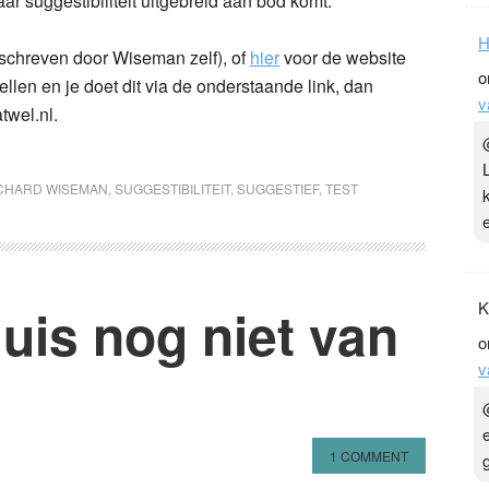
ar suggestibiliteit uitgebreid aan bod komt.
H
eschreven door Wiseman zelf), of
hier
voor de website
o
ellen en je doet dit via de onderstaande link, dan
v
twel.nl.
CHARD WISEMAN
,
SUGGESTIBILITEIT
,
SUGGESTIEF
,
TEST
K
uis nog niet van
o
v
1 COMMENT