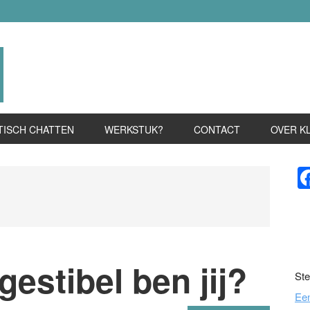
TISCH CHATTEN
WERKSTUK?
CONTACT
OVER K
P
S
gestibel ben jij?
Ste
Ee