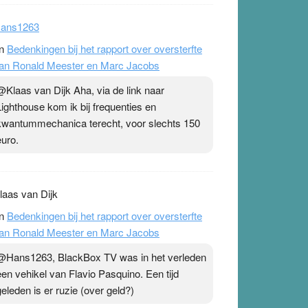
ans1263
n
Bedenkingen bij het rapport over oversterfte
an Ronald Meester en Marc Jacobs
@Klaas van Dijk Aha, via de link naar
Lighthouse kom ik bij frequenties en
kwantummechanica terecht, voor slechts 150
euro.
laas van Dijk
n
Bedenkingen bij het rapport over oversterfte
an Ronald Meester en Marc Jacobs
@Hans1263, BlackBox TV was in het verleden
een vehikel van Flavio Pasquino. Een tijd
geleden is er ruzie (over geld?)