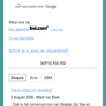
c
tt
u
e
e
er
T
d
b
u
Steun ons via:
o
b
Een aankoop
(meer info)
o
e
donatie
Of een
k
Schrijf je in voor de nieuwsbrief!
SKEPTIC RSS FEED
Skepsis
Error
SBM
Ype & Ionica zijn skeptisch
3 August 2026
-
Ward van Beek
. Ook in het zomernummer van Skepter zijn Ype en