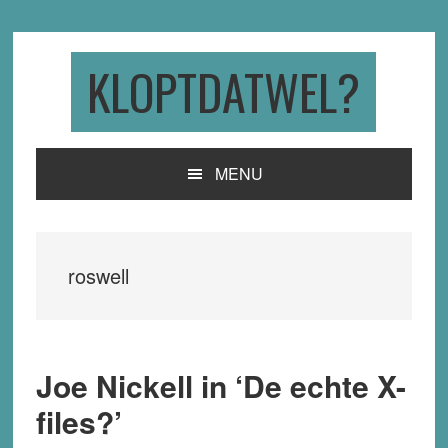
Skip
Skip
Skip
to
to
to
primary
main
primary
KLOPTDATWEL?
navigation
content
sidebar
MENU
roswell
Joe Nickell in ‘De echte X-
files?’