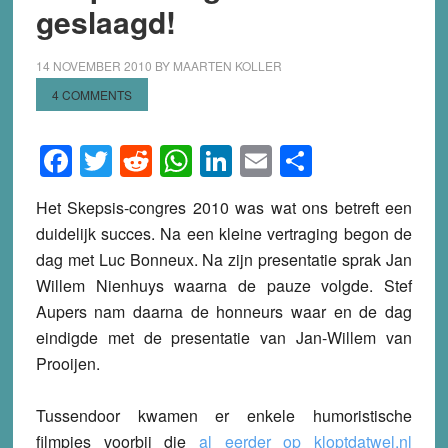
geslaagd!
14 NOVEMBER 2010
BY
MAARTEN KOLLER
4 COMMENTS
Facebook
Twitter
Reddit
WhatsApp
LinkedIn
Email
Share
Het Skepsis-congres 2010 was wat ons betreft een
duidelijk succes. Na een kleine vertraging begon de
dag met Luc Bonneux. Na zijn presentatie sprak Jan
Willem Nienhuys waarna de pauze volgde. Stef
Aupers nam daarna de honneurs waar en de dag
eindigde met de presentatie van Jan-Willem van
Prooijen.
Tussendoor kwamen er enkele humoristische
filmpjes voorbij die
al eerder op kloptdatwel.nl