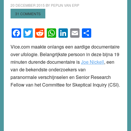
20 DECEMBER 2015
BY
PEPIJN VAN ERP
31 COMMENTS
Facebook
Twitter
Reddit
WhatsApp
LinkedIn
Email
Share
Vice.com maakte onlangs een aardige documentaire
over ufologie. Belangrijkste persoon in deze bijna 19
minuten durende documentaire is
Joe Nickell
, een
van de bekendste onderzoekers van
paranormale verschijnselen en Senior Research
Fellow van het Committee for Skeptical Inquiry (CSI).