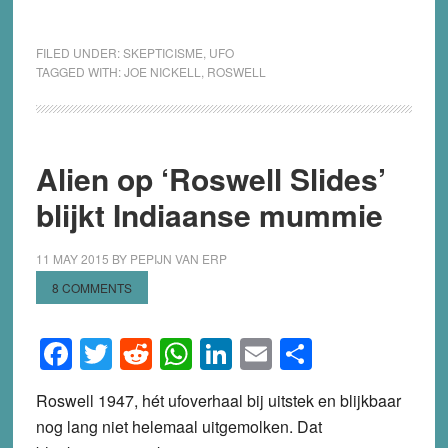
FILED UNDER:
SKEPTICISME
,
UFO
TAGGED WITH:
JOE NICKELL
,
ROSWELL
Alien op ‘Roswell Slides’
blijkt Indiaanse mummie
11 MAY 2015
BY
PEPIJN VAN ERP
8 COMMENTS
Facebook
Twitter
Reddit
WhatsApp
LinkedIn
Email
Share
Roswell 1947, hét ufoverhaal bij uitstek en blijkbaar
nog lang niet helemaal uitgemolken. Dat