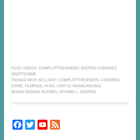
FILED UNDER:
COMPLOTTHEORIEËN
,
SKEPSIS CONGRES
,
SKEPTICISME
TAGGED WITH:
BULLSHIT
,
COMPLOTTHEORIEEN
,
CONGRES
,
DIANE
,
FILMPJES
,
HOAX
,
LADY DI
,
MAANLANDING
,
MOONLANDING
,
ROSWEL
,
ROSWELL
,
SKEPSIS
F
T
Y
F
Primary
Sidebar
a
wi
o
e