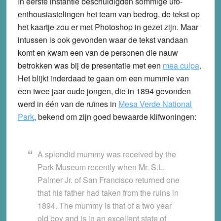
In eerste instantie beschuldigden sommige ufo-
enthousiastelingen het team van bedrog, de tekst op
het kaartje zou er met Photoshop in gezet zijn. Maar
intussen is ook gevonden waar de tekst vandaan
komt en kwam een van de personen die nauw
betrokken was bij de presentatie met een
mea culpa
.
Het blijkt inderdaad te gaan om een mummie van
een twee jaar oude jongen, die in 1894 gevonden
werd in één van de ruïnes in
Mesa Verde National
Park
, bekend om zijn goed bewaarde klifwoningen:
A splendid mummy was received by the
Park Museum recently when Mr. S.L.
Palmer Jr. of San Francisco returned one
that his father had taken from the ruins in
1894. The mummy is that of a two year
old boy and is in an excellent state of