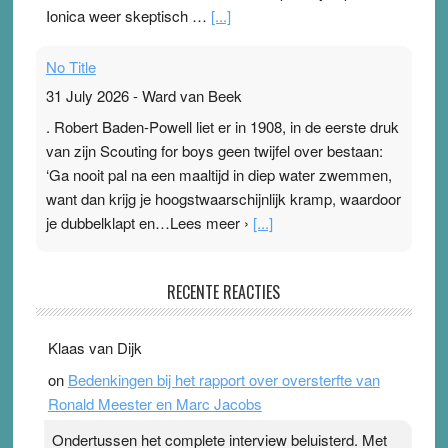
Ionica weer skeptisch …
[...]
No Title
31 July 2026
-
Ward van Beek
. Robert Baden-Powell liet er in 1908, in de eerste druk
van zijn Scouting for boys geen twijfel over bestaan:
‘Ga nooit pal na een maaltijd in diep water zwemmen,
want dan krijg je hoogstwaarschijnlijk kramp, waardoor
je dubbelklapt en…Lees meer ›
[...]
Pleisterplakkers in de topspsort
RECENTE REACTIES
31 July 2026
-
Ward van Beek
. Na mondtape is nu de neuspleister in trek bij
Klaas van Dijk
topsporters. Ze hopen ermee hun hartslag te verlagen
on
Bedenkingen bij het rapport over oversterfte van
terwijl ze meer zuurstof opnemen. Daarop heeft zo’n
Ronald Meester en Marc Jacobs
pleister geen effect. Maar het gevoel ‘makkelijker te
ademen’ kan goud waard zijn. Door…Lees meer
Ondertussen het complete interview beluisterd. Met