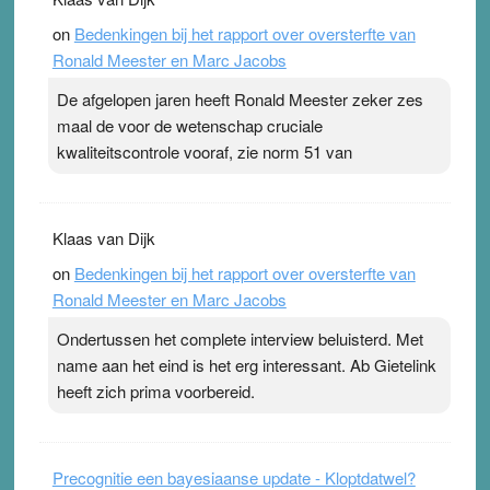
topsporters. Ze hopen ermee hun hartslag te verlagen
on
Bedenkingen bij het rapport over oversterfte van
terwijl ze meer zuurstof opnemen. Daarop heeft zo’n
Ronald Meester en Marc Jacobs
pleister geen effect. Maar het gevoel ‘makkelijker te
ademen’ kan goud waard zijn. Door…Lees meer
De afgelopen jaren heeft Ronald Meester zeker zes
Pleisterplakkers in de topspsort ›
[...]
maal de voor de wetenschap cruciale
kwaliteitscontrole vooraf, zie norm 51 van
Klaas van Dijk
on
Bedenkingen bij het rapport over oversterfte van
Ronald Meester en Marc Jacobs
Ondertussen het complete interview beluisterd. Met
name aan het eind is het erg interessant. Ab Gietelink
heeft zich prima voorbereid.
Precognitie een bayesiaanse update - Kloptdatwel?