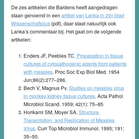
De zes artikelen die Bardens heeft aangedragen
staan genoemd in een
artikel van Lanka in zijn blad
Wissenschaftplus
(pdf), daar staat natuurlijk ook
Lanka’s commentaar bij. Het gaat om de volgende
artikelen:
Enders JF, Peebles TC.
Propagation in tissue
cultures of cytopathogenic agents from patients
with measles
. Proc Soc Exp Biol Med. 1954
Jun;86(2):277–286.
Bech V, Magnus Pv.
Studies on measles virus
in monkey kidney tissue cultures
. Acta Pathol
Microbiol Scand. 1959; 42(1): 75–85
Horikami SM, Moyer SA.
Structure,
Transcription, and Replication of Measles
Virus
. Curr Top Microbiol Immunol. 1995; 191:
35–50.