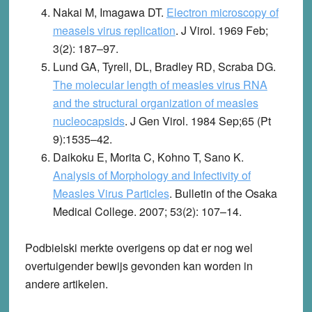
Nakai M, Imagawa DT.
Electron microscopy of
measels virus replication
. J Virol. 1969 Feb;
3(2): 187–97.
Lund GA, Tyrell, DL, Bradley RD, Scraba DG.
The molecular length of measles virus RNA
and the structural organization of measles
nucleocapsids
. J Gen Virol. 1984 Sep;65 (Pt
9):1535–42.
Daikoku E, Morita C, Kohno T, Sano K.
Analysis of Morphology and Infectivity of
Measles Virus Particles
. Bulletin of the Osaka
Medical College. 2007; 53(2): 107–14.
Podbielski merkte overigens op dat er nog wel
overtuigender bewijs gevonden kan worden in
andere artikelen.