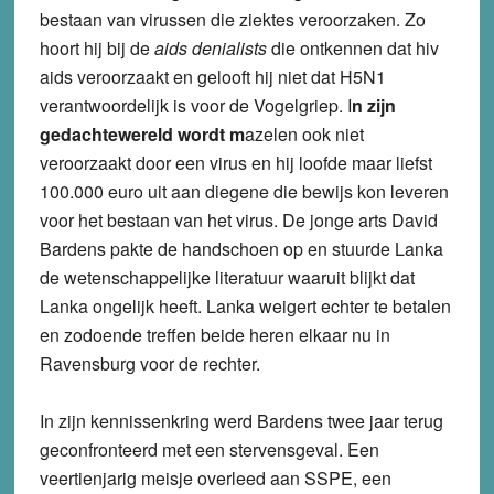
bestaan van virussen die ziektes veroorzaken. Zo
hoort hij bij de
aids denialists
die ontkennen dat hiv
aids veroorzaakt en gelooft hij niet dat H5N1
verantwoordelijk is voor de Vogelgriep. I
n zijn
gedachtewereld wordt m
azelen ook niet
veroorzaakt door
een virus en hij loofde maar liefst
100.000 euro uit aan diegene die bewijs kon leveren
voor het bestaan van het virus. De jonge arts David
Bardens pakte de handschoen op en stuurde Lanka
de wetenschappelijke literatuur waaruit blijkt dat
Lanka ongelijk heeft. Lanka weigert echter te betalen
en zodoende treffen beide heren elkaar nu in
Ravensburg voor de rechter.
In zijn kennissenkring werd Bardens twee jaar terug
geconfronteerd met een stervensgeval. Een
veertienjarig meisje overleed aan SSPE, een