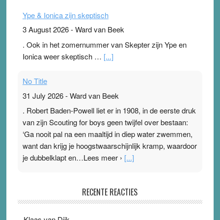
Ype & Ionica zijn skeptisch
3 August 2026
-
Ward van Beek
. Ook in het zomernummer van Skepter zijn Ype en
Ionica weer skeptisch …
[...]
No Title
31 July 2026
-
Ward van Beek
. Robert Baden-Powell liet er in 1908, in de eerste druk
van zijn Scouting for boys geen twijfel over bestaan:
‘Ga nooit pal na een maaltijd in diep water zwemmen,
want dan krijg je hoogstwaarschijnlijk kramp, waardoor
je dubbelklapt en…Lees meer ›
[...]
Pleisterplakkers in de topspsort
RECENTE REACTIES
31 July 2026
-
Ward van Beek
. Na mondtape is nu de neuspleister in trek bij
Klaas van Dijk