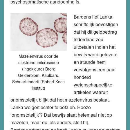
psychosomatische aandoening is.
Bardens liet Lanka
schriftelijk bevestigen
dat hij dit geldbedrag
inderdaad zou
uitbetalen indien het
bewijs werd geleverd
Mazelenvirus door de
en stuurde hem
elektronenmicroscoop
(ingekleurd) Bron:
vervolgens een paar
Gelderblom, Kaulbars.
honderd
Schnartendorff (Robert Koch
wetenschappelijke
Institut)
artikelen waaruit
onomstotelijk blijkt dat het mazelenvirus bestaat.
Lanka weigert echter te betalen. Hoezo
‘onomstotelijk’? Dat bewijs slaat helemaal niet op
mazelen, maar op iets anders, stelt hij.
Bardens dringt aan en heeft Lanka nu voor de rechter