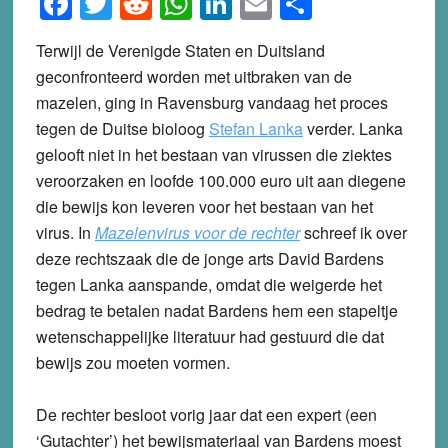
Facebook
Twitter
Reddit
WhatsApp
LinkedIn
Email
Share
Terwijl de Verenigde Staten en Duitsland
geconfronteerd worden met uitbraken van de
mazelen, ging in Ravensburg vandaag het proces
tegen de Duitse bioloog
Stefan Lanka
verder. Lanka
gelooft niet in het bestaan van virussen die ziektes
veroorzaken en loofde
100.000 euro uit aan diegene
die bewijs kon leveren voor het bestaan van het
virus. In
Mazelenvirus voor de rechter
schreef ik over
deze rechtszaak die de jonge arts David Bardens
tegen Lanka aanspande, omdat die weigerde het
bedrag te betalen nadat Bardens hem een stapeltje
wetenschappelijke literatuur had gestuurd die dat
bewijs zou moeten vormen.
De rechter besloot vorig jaar dat een expert (een
‘Gutachter’) het bewijsmateriaal van Bardens moest