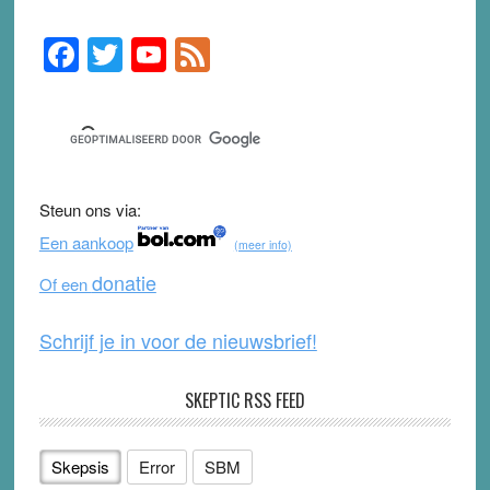
F
T
Y
F
Primary
Sidebar
a
wi
o
e
c
tt
u
e
e
er
T
d
b
u
Steun ons via:
o
b
Een aankoop
(meer info)
o
e
donatie
Of een
k
Schrijf je in voor de nieuwsbrief!
SKEPTIC RSS FEED
Skepsis
Error
SBM