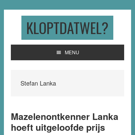
Skip
Skip
Skip
to
to
to
primary
main
primary
KLOPTDATWEL?
navigation
content
sidebar
MENU
Stefan Lanka
Mazelenontkenner Lanka
hoeft uitgeloofde prijs