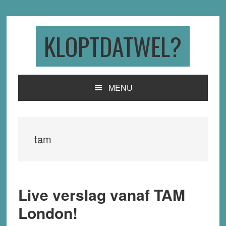
Skip
Skip
Skip
to
to
to
primary
main
primary
KLOPTDATWEL?
navigation
content
sidebar
MENU
tam
Live verslag vanaf TAM
London!