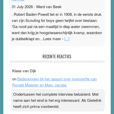
31 July 2026
-
Ward van Beek
. Robert Baden-Powell liet er in 1908, in de eerste druk
van zijn Scouting for boys geen twijfel over bestaan:
‘Ga nooit pal na een maaltijd in diep water zwemmen,
want dan krijg je hoogstwaarschijnlijk kramp, waardoor
je dubbelklapt en…Lees meer ›
[...]
Pleisterplakkers in de topspsort
RECENTE REACTIES
31 July 2026
-
Ward van Beek
. Na mondtape is nu de neuspleister in trek bij
Klaas van Dijk
topsporters. Ze hopen ermee hun hartslag te verlagen
on
Bedenkingen bij het rapport over oversterfte van
terwijl ze meer zuurstof opnemen. Daarop heeft zo’n
Ronald Meester en Marc Jacobs
pleister geen effect. Maar het gevoel ‘makkelijker te
ademen’ kan goud waard zijn. Door…Lees meer
Ondertussen het complete interview beluisterd. Met
Pleisterplakkers in de topspsort ›
[...]
name aan het eind is het erg interessant. Ab Gietelink
heeft zich prima voorbereid.