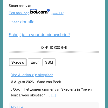
b
u
Steun ons via:
o
b
Een aankoop
(meer info)
o
e
donatie
Of een
k
Schrijf je in voor de nieuwsbrief!
SKEPTIC RSS FEED
Skepsis
Error
SBM
Ype & Ionica zijn skeptisch
3 August 2026
-
Ward van Beek
. Ook in het zomernummer van Skepter zijn Ype en
Ionica weer skeptisch …
[...]
No Title