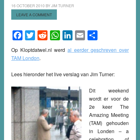
16 OCTOBER 2010
BY
JIM TURNER
LEAVE A COMMENT
Facebook
Twitter
Reddit
WhatsApp
LinkedIn
Email
Share
Op Kloptdatwel.nl werd
al eerder geschreven over
TAM London
.
Lees hieronder het live verslag van Jim Turner:
Dit weekend
wordt er voor de
2e keer The
Amazing Meeting
(TAM) gehouden
in Londen – a
celebration of