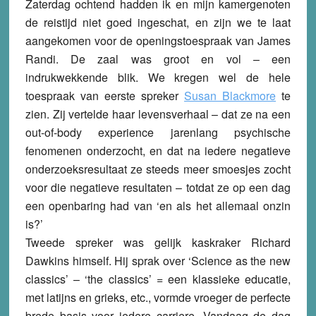
Zaterdag ochtend hadden ik en mijn kamergenoten
de reistijd niet goed ingeschat, en zijn we te laat
aangekomen voor de openingstoespraak van James
Randi. De zaal was groot en vol – een
indrukwekkende blik. We kregen wel de hele
toespraak van eerste spreker
Susan Blackmore
te
zien. Zij vertelde haar levensverhaal – dat ze na een
out-of-body experience jarenlang psychische
fenomenen onderzocht, en dat na iedere negatieve
onderzoeksresultaat ze steeds meer smoesjes zocht
voor die negatieve resultaten – totdat ze op een dag
een openbaring had van ‘en als het allemaal onzin
is?’
Tweede spreker was gelijk kaskraker Richard
Dawkins himself. Hij sprak over ‘Science as the new
classics’ – ‘the classics’ = een klassieke educatie,
met latijns en grieks, etc., vormde vroeger de perfecte
brede basis voor iedere carriere. Vandaag de dag