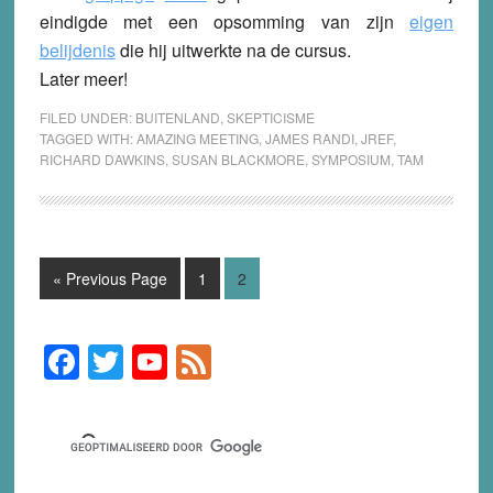
eindigde met een opsomming van zijn
eigen
belijdenis
die hij uitwerkte na de cursus.
Later meer!
FILED UNDER:
BUITENLAND
,
SKEPTICISME
TAGGED WITH:
AMAZING MEETING
,
JAMES RANDI
,
JREF
,
RICHARD DAWKINS
,
SUSAN BLACKMORE
,
SYMPOSIUM
,
TAM
Go
Page
Page
«
Previous Page
1
2
to
F
T
Y
F
Primary
Sidebar
a
wi
o
e
c
tt
u
e
e
er
T
d