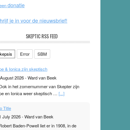
o
e
donatie
 een
k
hrijf je in voor de nieuwsbrief!
SKEPTIC RSS FEED
kepsis
Error
SBM
pe & Ionica zijn skeptisch
 August 2026
-
Ward van Beek
 Ook in het zomernummer van Skepter zijn
pe en Ionica weer skeptisch …
[...]
o Title
1 July 2026
-
Ward van Beek
 Robert Baden-Powell liet er in 1908, in de