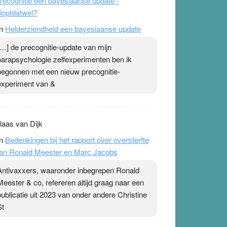
recognitie een bayesiaanse update -
loptdatwel?
n
Helderziendheid een bayesiaanse update
[…] de precognitie-update van mijn
parapsychologie zelfexperimenten ben ik
begonnen met een nieuw precognitie-
experiment van &
laas van Dijk
n
Bedenkingen bij het rapport over oversterfte
an Ronald Meester en Marc Jacobs
Antivaxxers, waaronder inbegrepen Ronald
Meester & co, refereren altijd graag naar een
publicatie uit 2023 van onder andere Christine
St