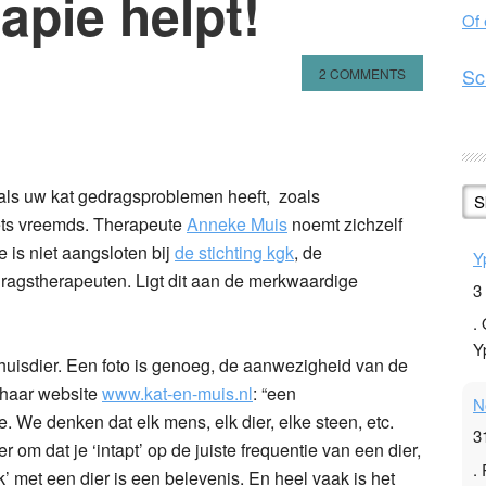
apie helpt!
Of
Sc
2 COMMENTS
n
l
hare
t als uw kat gedragsproblemen heeft, zoals
S
iets vreemds. Therapeute
Anneke Muis
noemt zichzelf
is niet aangsloten bij
de stichting kgk
,
de
Y
dragstherapeuten. Ligt dit aan de merkwaardige
3
.
Y
uisdier. Een foto is genoeg, de aanwezigheid van de
op haar website
www.kat-en-muis.nl
: “een
N
. We denken dat elk mens, elk dier, elke steen, etc.
3
er om dat je ‘intapt’ op de juiste frequentie van een dier,
.
k’ met een dier is een belevenis. En heel vaak is het