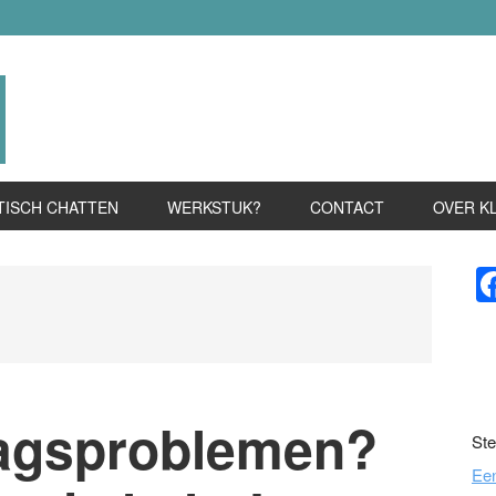
TISCH CHATTEN
WERKSTUK?
CONTACT
OVER K
P
S
ragsproblemen?
Ste
Ee