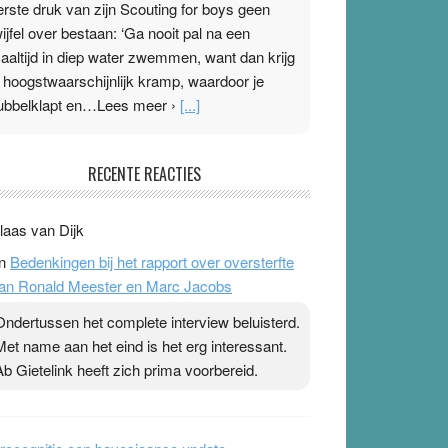
erste druk van zijn Scouting for boys geen
wijfel over bestaan: ‘Ga nooit pal na een
aaltijd in diep water zwemmen, want dan krijg
e hoogstwaarschijnlijk kramp, waardoor je
ubbelklapt en…Lees meer ›
[...]
leisterplakkers in de topspsort
RECENTE REACTIES
1 July 2026
-
Ward van Beek
 Na mondtape is nu de neuspleister in trek bij
laas van Dijk
opsporters. Ze hopen ermee hun hartslag te
n
Bedenkingen bij het rapport over oversterfte
erlagen terwijl ze meer zuurstof opnemen.
an Ronald Meester en Marc Jacobs
aarop heeft zo’n pleister geen effect. Maar het
evoel ‘makkelijker te ademen’ kan goud waard
Ondertussen het complete interview beluisterd.
ijn. Door…Lees meer Pleisterplakkers in de
Met name aan het eind is het erg interessant.
opspsort ›
[...]
Ab Gietelink heeft zich prima voorbereid.