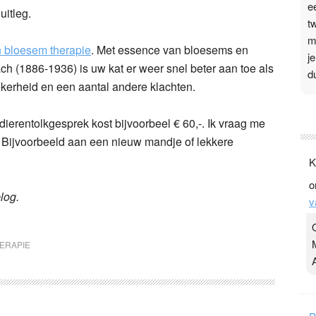
e
uitleg.
t
m
 bloesem therapie
.
Met essence van bloesems en
j
h (1886-1936) is uw kat er weer snel beter aan toe als
d
ekerheid en een aantal andere klachten.
P
dierentolkgesprek kost bijvoorbeel € 60,-. Ik vraag me
3
d. Bijvoorbeeld aan een nieuw mandje of lekkere
.
K
t
o
v
log.
v
D
g
z
ERAPIE
t