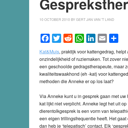
Gespreksther
10 OCTOBER 2010
BY
GERT JAN VAN 'T LAND
Facebook
Twitter
Reddit
WhatsApp
LinkedI
Emai
S
Kat&Muis
, praktijk voor kattengedrag, help
onzindelijkheid of ruziemaken. Tot zover n
een geschoolde gedragstherapeute, maar ze 
kwaliteitswaakhond (eh -kat) voor kattenge
methoden die Anneke er op los laat?
Via Anneke kunt u in gesprek gaan met uw h
kat lijkt niet verplicht. Anneke legt het uit 
dierentolkgesprek is een vorm van telepathie
een eigen trillingsfrequentie heeft. Het gaat 
dan heb je ‘telepatisch’ contact. Elk ‘gespre