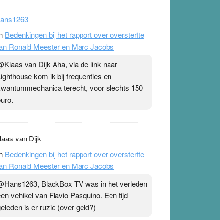
ans1263
n
Bedenkingen bij het rapport over oversterfte
an Ronald Meester en Marc Jacobs
@Klaas van Dijk Aha, via de link naar
Lighthouse kom ik bij frequenties en
kwantummechanica terecht, voor slechts 150
euro.
laas van Dijk
n
Bedenkingen bij het rapport over oversterfte
an Ronald Meester en Marc Jacobs
@Hans1263, BlackBox TV was in het verleden
een vehikel van Flavio Pasquino. Een tijd
geleden is er ruzie (over geld?)