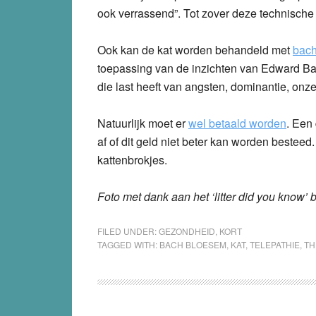
ook verrassend”. Tot zover deze technische 
Ook kan de kat worden behandeld met
bach
toepassing van de inzichten van Edward Bac
die last heeft van angsten, dominantie, onz
Natuurlijk moet er
wel betaald worden
. Een 
af of dit geld niet beter kan worden bestee
kattenbrokjes.
Foto met dank aan het ‘litter did you know’ b
FILED UNDER:
GEZONDHEID
,
KORT
TAGGED WITH:
BACH BLOESEM
,
KAT
,
TELEPATHIE
,
TH