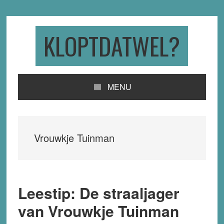
Skip
Skip
Skip
to
to
to
primary
main
primary
KLOPTDATWEL?
navigation
content
sidebar
MENU
Vrouwkje Tuinman
Leestip: De straaljager
van Vrouwkje Tuinman