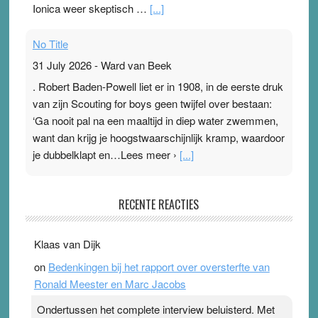
Ionica weer skeptisch …
[...]
No Title
31 July 2026
-
Ward van Beek
. Robert Baden-Powell liet er in 1908, in de eerste druk
van zijn Scouting for boys geen twijfel over bestaan:
‘Ga nooit pal na een maaltijd in diep water zwemmen,
want dan krijg je hoogstwaarschijnlijk kramp, waardoor
je dubbelklapt en…Lees meer ›
[...]
Pleisterplakkers in de topspsort
RECENTE REACTIES
31 July 2026
-
Ward van Beek
. Na mondtape is nu de neuspleister in trek bij
Klaas van Dijk
topsporters. Ze hopen ermee hun hartslag te verlagen
on
Bedenkingen bij het rapport over oversterfte van
terwijl ze meer zuurstof opnemen. Daarop heeft zo’n
Ronald Meester en Marc Jacobs
pleister geen effect. Maar het gevoel ‘makkelijker te
ademen’ kan goud waard zijn. Door…Lees meer
Ondertussen het complete interview beluisterd. Met