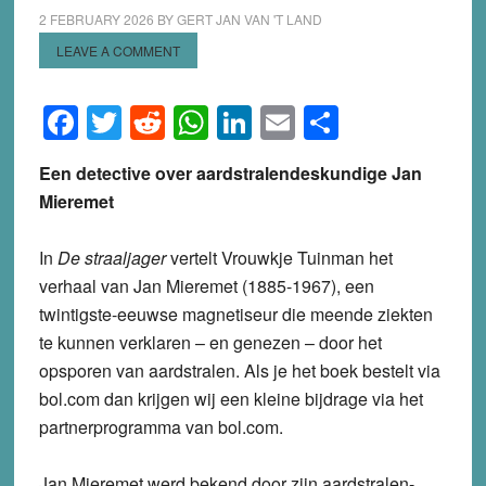
2 FEBRUARY 2026
BY
GERT JAN VAN 'T LAND
LEAVE A COMMENT
Facebook
Twitter
Reddit
WhatsApp
LinkedIn
Email
Share
Een detective over aardstralendeskundige Jan
Mieremet
In
D
e straaljager
vertelt Vrouwkje Tuinman het
verhaal van Jan Mieremet (1885-1967), een
twintigste-eeuwse magnetiseur die meende ziekten
te kunnen verklaren – en genezen – door het
opsporen van aardstralen. Als je het boek bestelt via
bol.com dan krijgen wij een kleine bijdrage via het
partnerprogramma van bol.com.
Jan Mieremet werd bekend door zijn aardstralen-