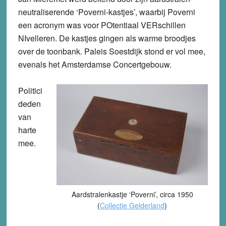
neutraliserende ‘Poverni-kastjes’, waarbij Poverni
een acronym was voor POtentiaal VERschillen
NIvelleren. De kastjes gingen als warme broodjes
over de toonbank. Paleis Soestdijk stond er vol mee,
evenals het Amsterdamse Concertgebouw.
Politici
deden
van
harte
mee.
Aardstralenkastje ‘Poverni’, circa 1950
(
Collectie Gelderland
)