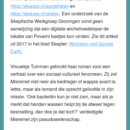
https://skepsis.nl/aardstralen
en
https://skepsis.nl/stralen
. Een onderzoek van de
Skeptische Werkgroep Groningen vond geen
aanwijzing dat een
digitale wichelroedeloper
de
lokatie van Poverni kastjes kon vinden. Zie dit artikel
uit 2017 in het blad Skepter:
Wichelen met Google
Earth
.
Vrouwkje Tuinman gebruikt haar roman voor een
verhaal over een sociaal-cultureel fenomeen. Zij zet
Mieremet niet neer als bedrieger of wappie avant la
lettre, maar als iemand die oprecht geloofde in zijn
missie. ‘Ook bacteriën kun je niet zien, maar als je
merkt dat handen wassen helpt bij de afweer tegen
besmetting, dan doe je dat toch?’ verdedigde
Mieremet zijn pseudowetenschap.