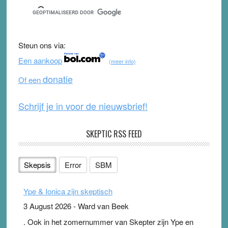
c
tt
u
e
e
er
T
d
b
u
Steun ons via:
o
b
Een aankoop
(meer info)
o
e
donatie
Of een
k
Schrijf je in voor de nieuwsbrief!
SKEPTIC RSS FEED
Skepsis
Error
SBM
Ype & Ionica zijn skeptisch
3 August 2026
-
Ward van Beek
. Ook in het zomernummer van Skepter zijn Ype en