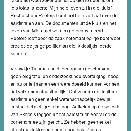
Mieremet weet zeker dat het de dief te doen is om
iets totaal anders: ‘Mijn hele leven zit in die kluis.’
Rechercheur Peeters hoort het hele verhaal over de
aardstralen aan. De documenten uit de kluis en het
leven van Mieremet worden gereconstrueerd.
Peeters leeft door de zaak helemaal op: ‘je bent weer
precies de jonge politieman die ik destijds leerde
kennen’.
Vrouwkje Tuinman heeft een roman geschreven,
geen biografie, en onderzoekt hoe overtuiging, hoop
en autoriteit samen een wereldbeeld kunnen vormen
dat volkomen plausibel lijkt. Dat voor de onzichtbare
aardstralen geen enkel wetenschappelijk bewijs
bestaat behoeft geen betoog. Artikelen op de website
van Skepsis leggen uit dat aardstralen vooral op de
portemonnee zijn gericht. Ze hebben geen enkel
effect op ziektes en ander ongemak. Zie o.a.