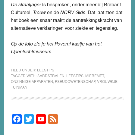
De straaljager
is besproken, onder meer bij Brabant
Cultureel,
Trouw
en de
NCRV Gids
. Dat laat zien dat
het boek een snaar raakt: de aantrekkingskracht van
alternatieve verklaringen voor ziekte en tegenslag.
Op de foto zie je het Poverni kastje van het
Openluchtmuseum.
FILED UNDER:
LEESTIPS
TAGGED WITH:
AARDSTRALEN
,
LEESTIPS
,
MIEREMET
,
ONZINNIGE APPARATEN
,
PSEUDOWETENSCHAP
,
VROUWKJE
TUINMAN
F
T
Y
F
Primary
Sidebar
a
wi
o
e