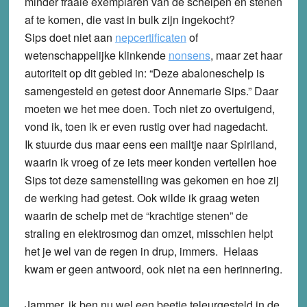
minder fraaie exemplaren van de schelpen en stenen
af te komen, die vast in bulk zijn ingekocht?
Sips doet niet aan
nepcertificaten
of
wetenschappelijke klinkende
nonsens
, maar zet haar
autoriteit op dit gebied in: “Deze abaloneschelp is
samengesteld en getest door Annemarie Sips.” Daar
moeten we het mee doen. Toch niet zo overtuigend,
vond ik, toen ik er even rustig over had nagedacht.
Ik stuurde dus maar eens een mailtje naar Spiriland,
waarin ik vroeg of ze iets meer konden vertellen hoe
Sips tot deze samenstelling was gekomen en hoe zij
de werking had getest. Ook wilde ik graag weten
waarin de schelp met de “krachtige stenen” de
straling en elektrosmog dan omzet, misschien helpt
het je wel van de regen in drup, immers. Helaas
kwam er geen antwoord, ook niet na een herinnering.
Jammer, ik ben nu wel een beetje teleurgesteld in de