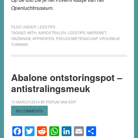
Openluchtmuseum.
FILED UNDER:
LEESTIPS
TAGGED WITH:
AARDSTRALEN
,
LEESTIPS
,
MIEREMET
,
ONZINNIGE APPARATEN
,
PSEUDOWETENSCHAP
,
VROUWKJE
TUINMAN
Abalone ontstoringspot –
antistralingsmeuk
10 MARCH 2014
BY
PEPIJN VAN ERP
69 COMMENTS
Facebook
Twitter
Reddit
WhatsApp
LinkedIn
Email
Share