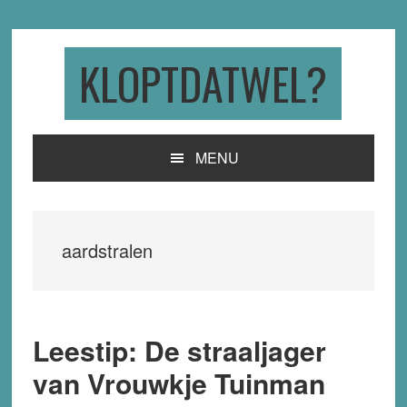
Skip
Skip
Skip
to
to
to
primary
main
primary
KLOPTDATWEL?
navigation
content
sidebar
MENU
aardstralen
Leestip: De straaljager
van Vrouwkje Tuinman