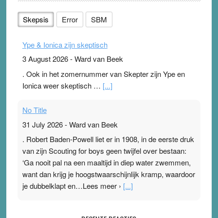
Skepsis
Error
SBM
Ype & Ionica zijn skeptisch
3 August 2026
-
Ward van Beek
. Ook in het zomernummer van Skepter zijn Ype en
Ionica weer skeptisch …
[...]
No Title
31 July 2026
-
Ward van Beek
. Robert Baden-Powell liet er in 1908, in de eerste druk
van zijn Scouting for boys geen twijfel over bestaan:
‘Ga nooit pal na een maaltijd in diep water zwemmen,
want dan krijg je hoogstwaarschijnlijk kramp, waardoor
je dubbelklapt en…Lees meer ›
[...]
Pleisterplakkers in de topspsort