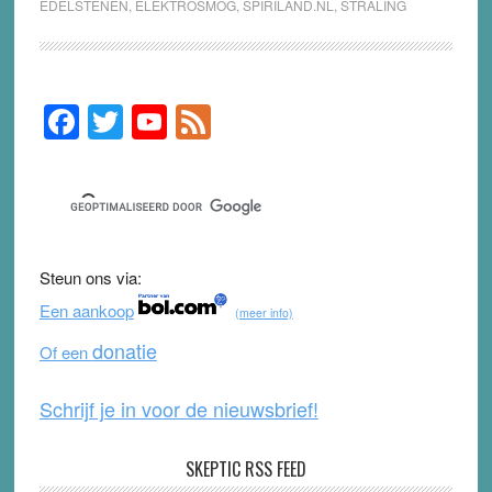
EDELSTENEN
,
ELEKTROSMOG
,
SPIRILAND.NL
,
STRALING
F
T
Y
F
Primary
Sidebar
a
wi
o
e
c
tt
u
e
e
er
T
d
b
u
Steun ons via:
o
b
Een aankoop
(meer info)
o
e
donatie
Of een
k
Schrijf je in voor de nieuwsbrief!
SKEPTIC RSS FEED