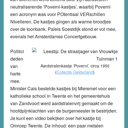
neutraliserende ‘Poverni-kastjes’, waarbij Poverni
een acronym was voor POtentiaal VERschillen
NIvelleren. De kastjes gingen als warme broodjes
over de toonbank. Paleis Soestdijk stond er vol mee,
evenals het Amsterdamse Concertgebouw.
Politici
deden
van
Aardstralenkastje ‘Poverni’, circa 1950
(
Collectie Gelderland
)
harte
mee.
Minister Cals bestelde kastjes bij Mieremet voor een
katholieke school in Twente en het gemeentehuis
van Zandvoort werd aardstralenvrij gemaakt om de
hoofdpijnklachten van de burgemeester te bestrijden.
Je kunt een video bekijken over het kastje bij
Omroep Twente. De inhoud: een paar metalen