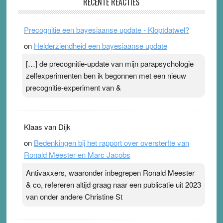
RECENTE REACTIES
31 July 2026
-
Ward van Beek
. Na mondtape is nu de neuspleister in trek bij
Precognitie een bayesiaanse update - Kloptdatwel?
topsporters. Ze hopen ermee hun hartslag te verlagen
on
Helderziendheid een bayesiaanse update
terwijl ze meer zuurstof opnemen. Daarop heeft zo’n
pleister geen effect. Maar het gevoel ‘makkelijker te
[…] de precognitie-update van mijn parapsychologie
ademen’ kan goud waard zijn. Door…Lees meer
zelfexperimenten ben ik begonnen met een nieuw
Pleisterplakkers in de topspsort ›
[...]
precognitie-experiment van &
Klaas van Dijk
on
Bedenkingen bij het rapport over oversterfte van
Ronald Meester en Marc Jacobs
Antivaxxers, waaronder inbegrepen Ronald Meester
& co, refereren altijd graag naar een publicatie uit 2023
van onder andere Christine St