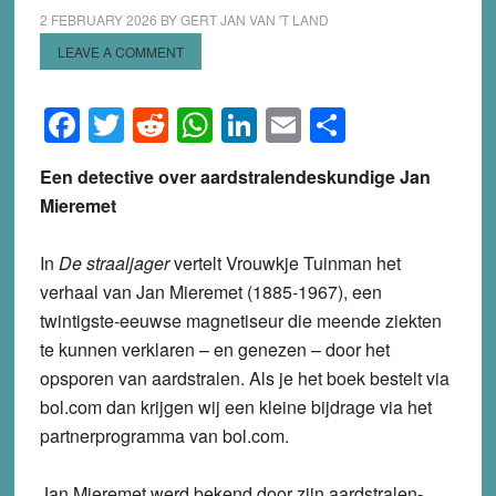
2 FEBRUARY 2026
BY
GERT JAN VAN 'T LAND
LEAVE A COMMENT
Facebook
Twitter
Reddit
WhatsApp
LinkedIn
Email
Share
Een detective over aardstralendeskundige Jan
Mieremet
In
D
e straaljager
vertelt Vrouwkje Tuinman het
verhaal van Jan Mieremet (1885-1967), een
twintigste-eeuwse magnetiseur die meende ziekten
te kunnen verklaren – en genezen – door het
opsporen van aardstralen. Als je het boek bestelt via
bol.com dan krijgen wij een kleine bijdrage via het
partnerprogramma van bol.com.
Jan Mieremet werd bekend door zijn aardstralen-