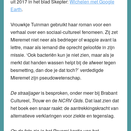
uit 2017 in het blad Skepter:
Wichelen met Google
Earth
.
Vrouwkje Tuinman gebruikt haar roman voor een
verhaal over een sociaal-cultureel fenomeen. Zij zet
Mieremet niet neer als bedrieger of wappie avant la
lettre, maar als iemand die oprecht geloofde in zijn
missie. ‘Ook bacteriën kun je niet zien, maar als je
merkt dat handen wassen helpt bij de afweer tegen
besmetting, dan doe je dat toch?’ verdedigde
Mieremet zijn pseudowetenschap.
De straaljager
is besproken, onder meer bij Brabant
Cultureel,
Trouw
en de
NCRV Gids
. Dat laat zien dat
het boek een snaar raakt: de aantrekkingskracht van
alternatieve verklaringen voor ziekte en tegenslag.
Op de foto zie je het Poverni kastje van het