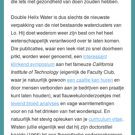
die iets met gezondheid van doen zouden hebben.
Double Helix Water is dus slechts de nieuwste
verpakking van de niet bestaande waterclusters van
Lo. Hij doet wederom weer zijn best om het heel
wetenschappelijk verantwoord over te laten komen.
Die publicaties, waar een leek niet zo snel doorheen
prikt, worden weer genoemd, een
interessant
klinkend symposium
aan het fameuze
California
Institute of Technology
(eigenlijk de Faculty Club,
waar je natuurlijk gewoon
een zaaltje kan huren
en
door mensen verbonden aan je bedrijven een praatje
kunt laten houden), wat flauwekulonderzoekjes met
levend bloed analyses
en vage warmtemetingen
voor en ná het drinken van het wonderspul. En
natuurlijk het stevig opleuken van je
curriculum vitae
.
Wisten jullie eigenlijk wel dat hij zijn doctorstitel
haalde (1966) bij een theoretische onderzoeksgroep