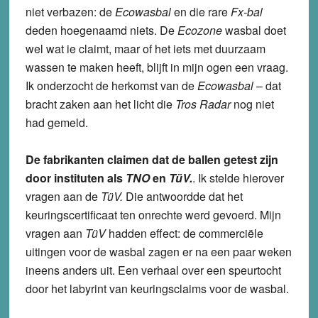
niet verbazen: de
Ecowasbal
en die rare
Fx-bal
deden hoegenaamd niets. De
Ecozone
wasbal doet
wel wat ie claimt, maar of het iets met duurzaam
wassen te maken heeft, blijft in mijn ogen een vraag.
Ik onderzocht de herkomst van de
Ecowasbal
– dat
bracht zaken aan het licht die
Tros Radar
nog niet
had gemeld.
De fabrikanten claimen dat de ballen getest zijn
door
instituten als
TNO
en
TüV.
. Ik stelde hierover
vragen aan de
TüV.
Die antwoordde dat het
keuringscertificaat ten onrechte werd gevoerd. Mijn
vragen aan
TüV
hadden effect: de commerciële
uitingen voor de wasbal zagen er na een paar weken
ineens anders uit. Een verhaal over een speurtocht
door het labyrint van keuringsclaims voor de wasbal.