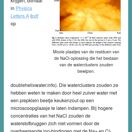
krijgen, ditmaal
in
Physics
Letters A
(
pdf
op
Mooie plaatjes van de residuen van
de NaCl-oplossing die het bestaan
van de waterclusters zouden
bewijzen.
doublehelixwater.info). Die waterclusters zouden ze
hebben weten te maken door heel zuiver water met
een piepklein beetje keukenzout op een
microscoopglaasje te laten indampen. Bij hogere
concentraties van het NaCl zouden de
waterstofbruggen zich niet vormen door de
overheersende ion-bindingen met de Na+ en Cl-