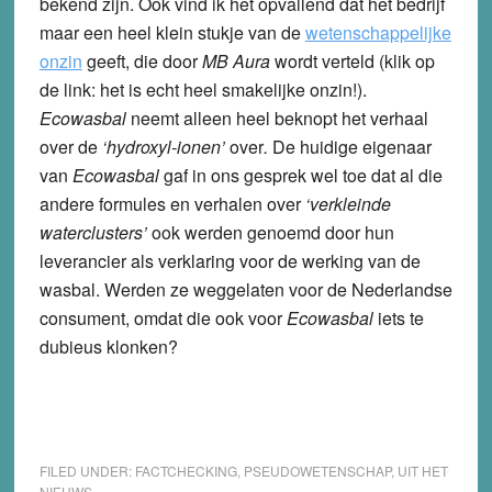
bekend zijn. Ook vind ik het opvallend dat het bedrijf
maar een heel klein stukje van de
wetenschappelijke
onzin
geeft, die door
MB Aura
wordt verteld (klik op
de link: het is echt heel smakelijke onzin!).
Ecowasbal
neemt alleen heel beknopt het verhaal
over de
‘hydroxyl-ionen’
over
.
De huidige eigenaar
van
Ecowasbal
gaf in ons gesprek wel toe dat al die
andere formules en verhalen over
‘verkleinde
waterclusters’
ook werden genoemd door hun
leverancier als verklaring voor de werking van de
wasbal. Werden ze weggelaten voor de Nederlandse
consument, omdat die ook voor
Ecowasbal
iets te
dubieus klonken?
FILED UNDER:
FACTCHECKING
,
PSEUDOWETENSCHAP
,
UIT HET
NIEUWS