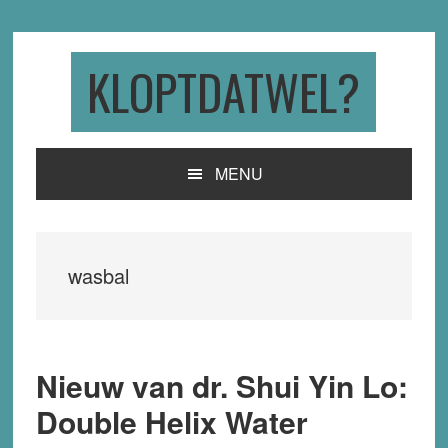
Skip
Skip
Skip
to
to
to
primary
main
primary
KLOPTDATWEL?
navigation
content
sidebar
MENU
wasbal
Nieuw van dr. Shui Yin Lo:
Double Helix Water