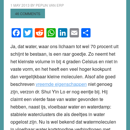
1 MAY 2013
BY
PEPIJN VAN ERP
46 COMMENTS
Facebook
Twitter
Reddit
WhatsApp
LinkedIn
Email
Share
Ja, dat water, waar ons lichaam tot wel 70 procent uit
schijnt te bestaan, is een raar goedje. Zo neemt het
het kleinste volume in bij 4 graden Celsius en niet in
vaste vorm, en het heeft een veel hoger kookpunt
dan vergelijkbaar kleine moleculen.
Alsof alle goed
beschreven
vreemde eigenschappen
niet genoeg
zijn, verzon dr. Shui Yin Lo er nog eentje bij. Hij
claimt een vierde fase van water gevonden te
hebben, naast ijs, vloeibaar water en waterdamp:
stabiele waterclusters die als deeltjes in water
opgelost zijn. Nu is wel bekend dat watermoleculen
in vloeibaar water kortstondige verbindingen met