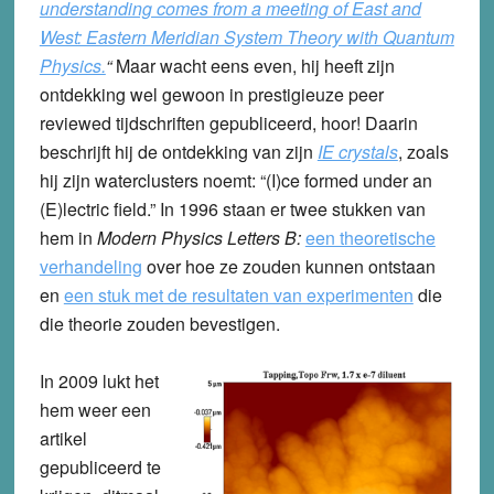
understanding comes from a meeting of East and
West: Eastern Meridian System Theory with Quantum
Physics.
“
Maar wacht eens even, hij heeft zijn
ontdekking wel gewoon in prestigieuze peer
reviewed tijdschriften gepubliceerd, hoor! Daarin
beschrijft hij de ontdekking van zijn
IE crystals
, zoals
hij zijn waterclusters noemt: “(I)ce formed under an
(E)lectric field.” In 1996 staan er twee stukken van
hem in
Modern Physics Letters B:
een theoretische
verhandeling
over hoe ze zouden kunnen ontstaan
en
een stuk met de resultaten van experimenten
die
die theorie zouden bevestigen.
In 2009 lukt het
hem weer een
artikel
gepubliceerd te