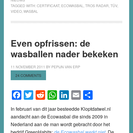
TAGGED WITH:
CERTIFICAAT
,
ECOWASBAL
,
TROS RADAR
,
TÜV
,
VIDEO
,
WASBAL
Even opfrissen: de
wasballen nader bekeken
11 NOVEMBER 2011
BY
PEPIJN VAN ERP
24 COMMENTS
Facebook
Twitter
Reddit
WhatsApp
LinkedIn
Email
Share
In februari van dit jaar besteedde Kloptdatwel.nl
aandacht aan de Ecowasbal die sinds 2009 in
Nederland aan de man wordt gebracht door het
bedrijf GreenHabits:
de Ecowasbal werkt niet
. De