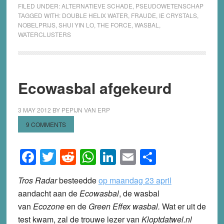
FILED UNDER:
ALTERNATIEVE SCHADE
,
PSEUDOWETENSCHAP
TAGGED WITH:
DOUBLE HELIX WATER
,
FRAUDE
,
IE CRYSTALS
,
NOBELPRIJS
,
SHUI YIN LO
,
THE FORCE
,
WASBAL
,
WATERCLUSTERS
Ecowasbal afgekeurd
3 MAY 2012
BY
PEPIJN VAN ERP
9 COMMENTS
Facebook
Twitter
Reddit
WhatsApp
LinkedIn
Email
Share
Tros Radar
besteedde
op maandag 23 april
aandacht aan de
Ecowasbal
, de wasbal
van
Ecozone
en de
Green Effex wasbal.
Wat er uit de
test kwam, zal de trouwe lezer van
Kloptdatwel.nl