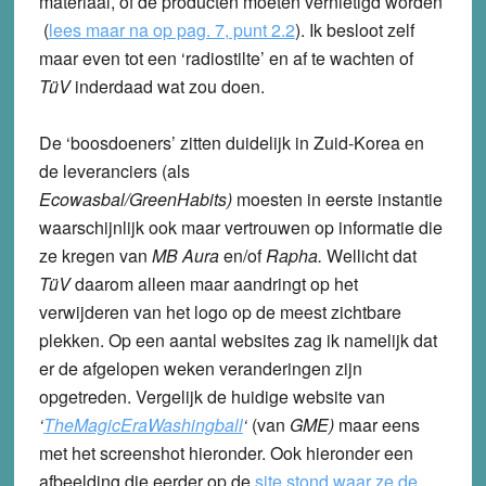
materiaal, of de producten moeten vernietigd worden
(
lees maar na op pag. 7, punt 2.2
). Ik besloot zelf
maar even tot een ‘radiostilte’ en af te wachten of
TüV
inderdaad wat zou doen.
De ‘boosdoeners’ zitten duidelijk in Zuid-Korea en
de leveranciers (als
Ecowasbal/GreenHabits)
moesten in eerste instantie
waarschijnlijk ook maar vertrouwen op informatie die
ze kregen van
MB Aura
en/of
Rapha.
Wellicht dat
TüV
daarom alleen maar aandringt op het
verwijderen van het logo op de meest zichtbare
plekken. Op een aantal websites zag ik namelijk dat
er de afgelopen weken veranderingen zijn
opgetreden. Vergelijk de huidige website van
‘
TheMagicEraWashingball
‘
(van
GME)
maar eens
met het screenshot hieronder. Ook hieronder een
afbeelding die eerder op de
site stond waar ze de