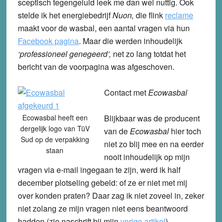
sceptisch tegengeluid leek me dan wel nuttig. Ook
stelde ik het energiebedrijf
Nuon,
die flink
reclame
maakt voor de wasbal, een aantal vragen via hun
Facebook pagina
.
Maar die werden inhoudelijk
‘professioneel genegeerd’,
net zo lang totdat het
bericht van de voorpagina was afgeschoven.
Contact met
Ecowasbal
Ecowasbal heeft een
Blijkbaar was de producent
dergelijk logo van TüV
van de
Ecowasbal
hier toch
Sud op de verpakking
niet zo blij mee en na eerder
staan
nooit inhoudelijk op mijn
vragen via e-mail ingegaan te zijn, werd ik half
december plotseling gebeld: of ze er niet met mij
over konden praten? Daar zag ik niet zoveel in, zeker
niet zolang ze mijn vragen niet eens beantwoord
hadden (zie naschrift bij mijn
vorige artikel
).