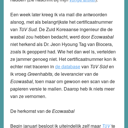
Een week later kreeg ik via mail die antwoorden
alsnog, met als belangrijkste het certificaatnummer
van
TüV Sud.
De Zuid Koreaanse ingenieur die de
wasbal zou hebben bedacht, werd door
Ecowasbal
niet herkend als Dr. Jeon Hyoung Tag van Biocera,
zoals ik geopperd had. Wie het dan wel is, vertelden
ze jammer genoeg niet. Het certificaatnummer kon ik
echter niet traceren in
de database
van
TüV Süd
en
ik vroeg
Greenhabits,
de leverancier van de
Ecowasbal,
toen maar om gewoon een scan van de
papieren versie te mailen. Daarop heb ik niets meer
van ze vernomen.
De herkomst van de
Ecowasbal
Begin januari besloot ik uiteindelijk zelf maar
TüV
te