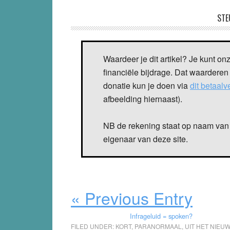
STE
Waardeer je dit artikel? Je kunt on
financiële bijdrage. Dat waarderen
donatie kun je doen via
dit betaal
afbeelding hiernaast).
NB de rekening staat op naam van 
eigenaar van deze site.
« Previous Entry
Infrageluid = spoken?
FILED UNDER:
KORT
,
PARANORMAAL
,
UIT HET NIEU