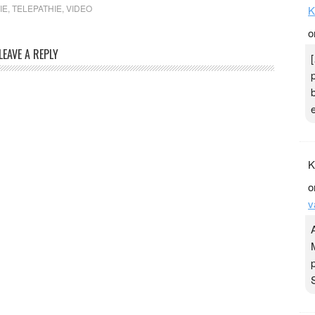
IE
,
TELEPATHIE
,
VIDEO
K
o
LEAVE A REPLY
K
o
v