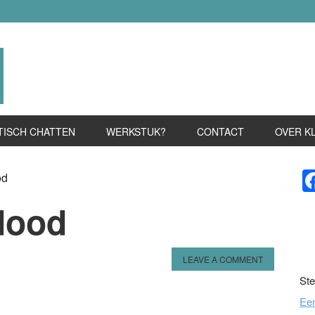
TISCH CHATTEN
WERKSTUK?
CONTACT
OVER K
P
od
S
dood
LEAVE A COMMENT
Ste
n
l
hare
Ee