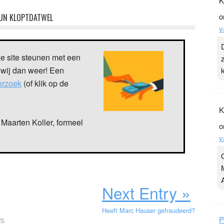
K
o
UN KLOPTDATWEL
v
ze site steunen met een
 wij dan weer! Een
verzoek
(of klik op de
K
Maarten Koller, formeel
o
v
Next Entry »
Heeft Marc Hauser gefraudeerd?
P
WS