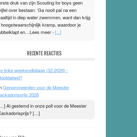
erste druk van zijn Scouting for boys geen
wijfel over bestaan: ‘Ga nooit pal na een
aaltijd in diep water zwemmen, want dan krijg
e hoogstwaarschijnlijk kramp, waardoor je
ubbelklapt en…Lees meer ›
[...]
leisterplakkers in de topspsort
RECENTE REACTIES
1 July 2026
-
Ward van Beek
 Na mondtape is nu de neuspleister in trek bij
e linke weekendbijlage (32-2026) -
opsporters. Ze hopen ermee hun hartslag te
loptdatwel?
erlagen terwijl ze meer zuurstof opnemen.
n
Genomineerden voor de Meester
aarop heeft zo’n pleister geen effect. Maar het
ackadorisprijs 2026
evoel ‘makkelijker te ademen’ kan goud waard
ijn. Door…Lees meer Pleisterplakkers in de
[…] Al gestemd in onze poll voor de Meester
opspsort ›
[...]
Kackadorisprijs? […]