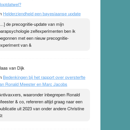
loptdatwel?
n
Helderziendheid een bayesiaanse update
[…] de precognitie-update van mijn
parapsychologie zelfexperimenten ben ik
begonnen met een nieuw precognitie-
experiment van &
laas van Dijk
n
Bedenkingen bij het rapport over oversterfte
an Ronald Meester en Marc Jacobs
Antivaxxers, waaronder inbegrepen Ronald
Meester & co, refereren altijd graag naar een
publicatie uit 2023 van onder andere Christine
St