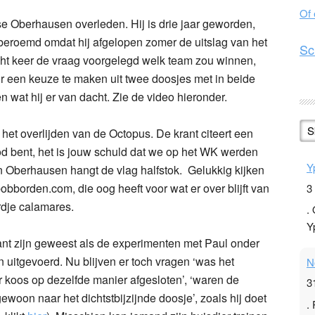
Of
se Oberhausen overleden. Hij is drie jaar geworden,
dberoemd omdat hij afgelopen zomer de uitslag van het
Sc
cht keer de vraag voorgelegd welk team zou winnen,
oor een keuze te maken uit twee doosjes met in beide
 wat hij er van dacht. Zie de video hieronder.
S
het overlijden van de Octopus. De krant citeert een
dood bent, het is jouw schuld dat we op het WK werden
Y
in Oberhausen hangt de vlag halfstok. Gelukkig kijken
bobborden.com, die oog heeft voor wat er over blijft van
3
ordje calamares.
.
Y
sant zijn geweest als de experimenten met Paul onder
uitgevoerd. Nu blijven er toch vragen ‘was het
N
r koos op dezelfde manier afgesloten’, ‘waren de
3
woon naar het dichtstbijzijnde doosje’, zoals hij doet
.