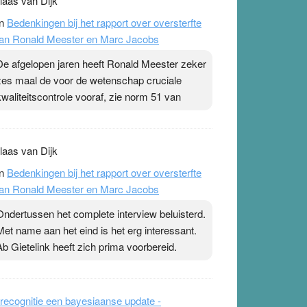
laas van Dijk
n
Bedenkingen bij het rapport over oversterfte
an Ronald Meester en Marc Jacobs
De afgelopen jaren heeft Ronald Meester zeker
zes maal de voor de wetenschap cruciale
kwaliteitscontrole vooraf, zie norm 51 van
laas van Dijk
n
Bedenkingen bij het rapport over oversterfte
an Ronald Meester en Marc Jacobs
Ondertussen het complete interview beluisterd.
Met name aan het eind is het erg interessant.
Ab Gietelink heeft zich prima voorbereid.
recognitie een bayesiaanse update -