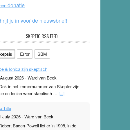
o
e
donatie
 een
k
hrijf je in voor de nieuwsbrief!
SKEPTIC RSS FEED
kepsis
Error
SBM
pe & Ionica zijn skeptisch
 August 2026
-
Ward van Beek
 Ook in het zomernummer van Skepter zijn
pe en Ionica weer skeptisch …
[...]
o Title
1 July 2026
-
Ward van Beek
 Robert Baden-Powell liet er in 1908, in de