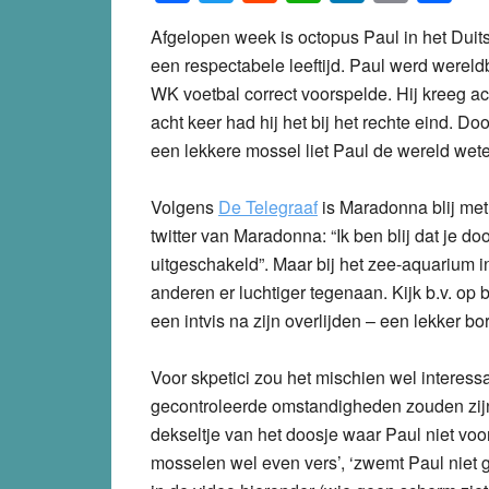
Afgelopen week is octopus Paul in het Duit
een respectabele leeftijd. Paul werd werel
WK voetbal correct voorspelde. Hij kreeg a
acht keer had hij het bij het rechte eind. D
een lekkere mossel liet Paul de wereld weten
Volgens
De Telegraaf
is Maradonna blij met 
twitter van Maradonna: “Ik ben blij dat je 
uitgeschakeld”. Maar bij het zee-aquarium 
anderen er luchtiger tegenaan. Kijk b.v. op 
een intvis na zijn overlijden – een lekker b
Voor skpetici zou het mischien wel interes
gecontroleerde omstandigheden zouden zijn 
dekseltje van het doosje waar Paul niet voo
mosselen wel even vers’, ‘zwemt Paul niet ge