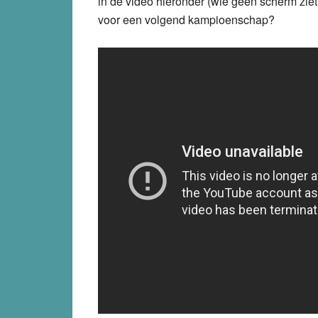
in de video hieronder (wie geen scherm ziet,
voor een volgend kampioenschap?