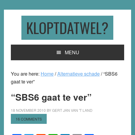
Skip
Skip
Skip
to
to
to
primary
main
primary
KLOPTDATWEL?
navigation
content
sidebar
MENU
You are here:
Home
/
Alternatieve schade
/
“SBS6
gaat te ver”
“SBS6 gaat te ver”
18 NOVEMBER 2010
BY
GERT JAN VAN 'T LAND
16 COMMENTS