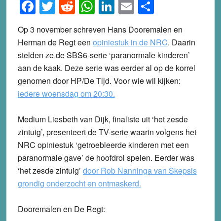
Facebook
Twitter
Reddit
WhatsApp
LinkedIn
Email
Share
Op 3 november schreven Hans Dooremalen en
Herman de Regt een
opiniestuk in de NRC
. Daarin
stelden ze de SBS6-serie ‘paranormale kinderen’
aan de kaak. Deze serie was eerder al op de korrel
genomen door HP/De Tijd. Voor wie wil kijken:
iedere woensdag om 20:30.
Medium Liesbeth van Dijk, finaliste uit ‘het zesde
zintuig’, presenteert de TV-serie waarin volgens het
NRC opiniestuk ‘getroebleerde kinderen met een
paranormale gave’ de hoofdrol spelen. Eerder was
‘het zesde zintuig’
door Rob Nanninga van Skepsis
grondig onderzocht en ontmaskerd.
Dooremalen en De Regt: