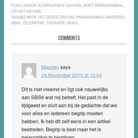
FILED UNDER:
ALTERNATIEVE SCHADE
,
KORT
,
PARANORMAAL
,
UIT HET NIEUWS
TAGGED WITH:
HET ZESDE ZINTUIG
,
PARANORMALE KINDEREN
,
SBS6
,
TELEPATHIE
,
THERAPIE
,
VIDEO
Reader
COMMENTS
Interactions
Maarten
says
24 November 2010 at 10:54
Dit is niet vreemd en ligt ook nauwelijks
aan SBS6 wat mij betreft. Het past in de
tijdgeest en sluit aan bij de gedachte dat we
voor alles en iedereen begrip moeten
hebben. Ik heb dit zelf eens in een artikel
bestreden. Begrip is best maar het is
belangrijker te begrijpen.