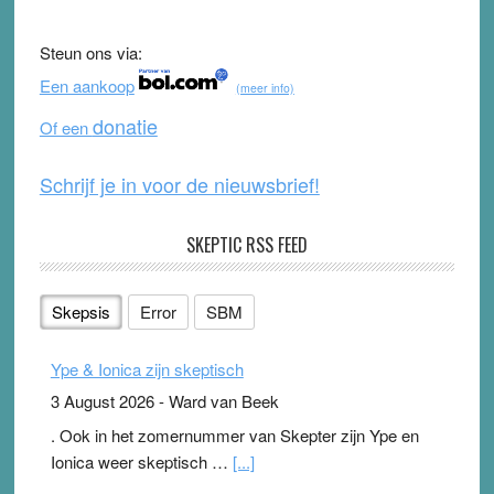
e
er
T
d
b
u
Steun ons via:
o
b
Een aankoop
(meer info)
o
e
donatie
Of een
k
Schrijf je in voor de nieuwsbrief!
SKEPTIC RSS FEED
Skepsis
Error
SBM
Ype & Ionica zijn skeptisch
3 August 2026
-
Ward van Beek
. Ook in het zomernummer van Skepter zijn Ype en
Ionica weer skeptisch …
[...]