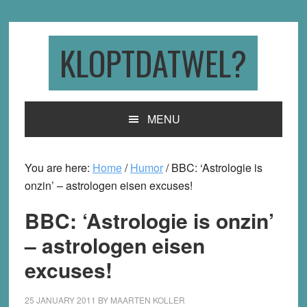
Skip
Skip
Skip
to
to
to
primary
main
primary
KLOPTDATWEL?
navigation
content
sidebar
MENU
You are here:
Home
/
Humor
/
BBC: ‘Astrologie is
onzin’ – astrologen eisen excuses!
BBC: ‘Astrologie is onzin’
– astrologen eisen
excuses!
25 JANUARY 2011
BY
MAARTEN KOLLER