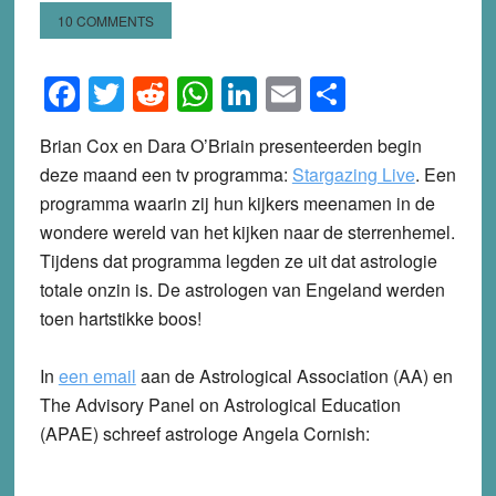
10 COMMENTS
Facebook
Twitter
Reddit
WhatsApp
LinkedIn
Email
Share
Brian Cox en Dara O’Briain presenteerden begin
deze maand een tv programma:
Stargazing Live
.
Een
programma waarin zij hun kijkers meenamen in de
wondere wereld van het kijken naar de sterrenhemel.
Tijdens dat programma legden ze uit dat astrologie
totale onzin is. De astrologen van Engeland werden
toen hartstikke boos!
In
een email
aan de Astrological Association (AA) en
The Advisory Panel on Astrological Education
(APAE) schreef astrologe Angela Cornish: