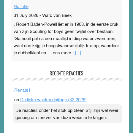
No Title
31 July 2026
-
Ward van Beek
. Robert Baden-Powell liet er in 1908, in de eerste druk
van zijn Scouting for boys geen twijfel over bestaan:
‘Ga nooit pal na een maaltijd in diep water zwemmen,
want dan krijg je hoogstwaarschijnlijk kramp, waardoor
je dubbelklapt en…Lees meer ›
[...]
Pleisterplakkers in de topspsort
RECENTE REACTIES
31 July 2026
-
Ward van Beek
. Na mondtape is nu de neuspleister in trek bij
Renate1
topsporters. Ze hopen ermee hun hartslag te verlagen
on
De linke weekendbijlage (32-2026)
terwijl ze meer zuurstof opnemen. Daarop heeft zo’n
pleister geen effect. Maar het gevoel ‘makkelijker te
De reacties onder het stuk op Geen Stijl zijn wel weer
ademen’ kan goud waard zijn. Door…Lees meer
genoeg om me ver van deze website te krijgen.
Pleisterplakkers in de topspsort ›
[...]