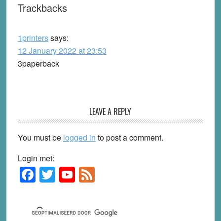
Trackbacks
1printers
says:
12 January 2022 at 23:53
3paperback
LEAVE A REPLY
You must be
logged in
to post a comment.
Login met:
F
T
Y
F
Primary
Sidebar
a
wi
o
e
c
tt
u
e