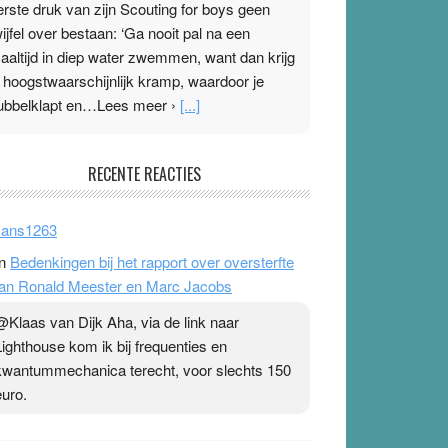
erste druk van zijn Scouting for boys geen
wijfel over bestaan: ‘Ga nooit pal na een
aaltijd in diep water zwemmen, want dan krijg
e hoogstwaarschijnlijk kramp, waardoor je
ubbelklapt en…Lees meer ›
[...]
leisterplakkers in de topspsort
RECENTE REACTIES
1 July 2026
-
Ward van Beek
 Na mondtape is nu de neuspleister in trek bij
ans1263
opsporters. Ze hopen ermee hun hartslag te
n
Bedenkingen bij het rapport over oversterfte
erlagen terwijl ze meer zuurstof opnemen.
an Ronald Meester en Marc Jacobs
aarop heeft zo’n pleister geen effect. Maar het
evoel ‘makkelijker te ademen’ kan goud waard
@Klaas van Dijk Aha, via de link naar
ijn. Door…Lees meer Pleisterplakkers in de
Lighthouse kom ik bij frequenties en
opspsort ›
[...]
kwantummechanica terecht, voor slechts 150
euro.