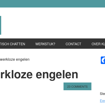
TISCH CHATTEN
WERKSTUK?
CONTACT
OVER K
P
 werkloze engelen
S
erkloze engelen
23 COMMENTS
Ste
n
l
hare
Ee