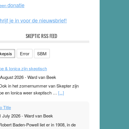
o
e
donatie
 een
k
hrijf je in voor de nieuwsbrief!
SKEPTIC RSS FEED
kepsis
Error
SBM
pe & Ionica zijn skeptisch
 August 2026
-
Ward van Beek
 Ook in het zomernummer van Skepter zijn
pe en Ionica weer skeptisch …
[...]
o Title
1 July 2026
-
Ward van Beek
 Robert Baden-Powell liet er in 1908, in de