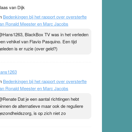
laas van Dijk
n
Bedenkingen bij het rapport over oversterfte
an Ronald Meester en Marc Jacobs
@Hans1263, BlackBox TV was in het verleden
een vehikel van Flavio Pasquino. Een tijd
geleden is er ruzie (over geld?)
ans1263
n
Bedenkingen bij het rapport over oversterfte
an Ronald Meester en Marc Jacobs
@Renate Dat je een aantal richtingen hebt
binnen de alternatieve maar ook de reguliere
gezondheidszorg, is op zich niet zo