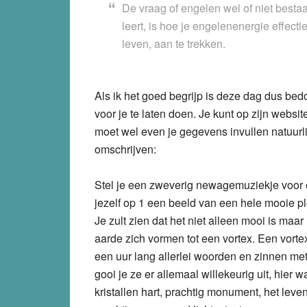
De vraag of engelen wel of niet bestaa
leert, is hoe je engelenenergie effecti
leven, aan te trekken.
Als ik het goed begrijp is deze dag dus be
voor je te laten doen. Je kunt op zijn websi
moet wel even je gegevens invullen natuurli
omschrijven:
Stel je een zweverig newagemuziekje voor en
jezelf op 1 een beeld van een hele mooie pl
Je zult zien dat het niet alleen mooi is maa
aarde zich vormen tot een vortex. Een vort
een uur lang allerlei woorden en zinnen met
gooi je ze er allemaal willekeurig uit, hier 
kristallen hart, prachtig monument, het leven