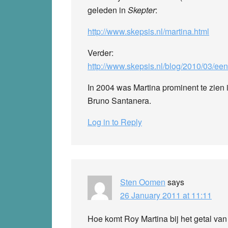
geleden in
Skepter
:
http://www.skepsis.nl/martina.html
Verder:
http://www.skepsis.nl/blog/2010/03/een
In 2004 was Martina prominent te zien 
Bruno Santanera.
Log in to Reply
Sten Oomen
says
26 January 2011 at 11:11
Hoe komt Roy Martina bij het getal va