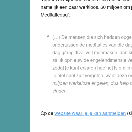
namelijk een paar werkloos. 60 miljoen om p
Meditatiedag’.
(…) De mensen die zich hadden opgeg
ondertussen de meditaties van die dag
dag graag ‘live’ wilt meemaken, dan k
zal ik opnieuw de engelendimensie v
zodat je kunt ervaren hoe het is om in
je niet snel zult vergeten, want deze e
miljoen werkeloze engelen, dus help m
vinden.
Op de
website waar je je kan aanmelden
(s