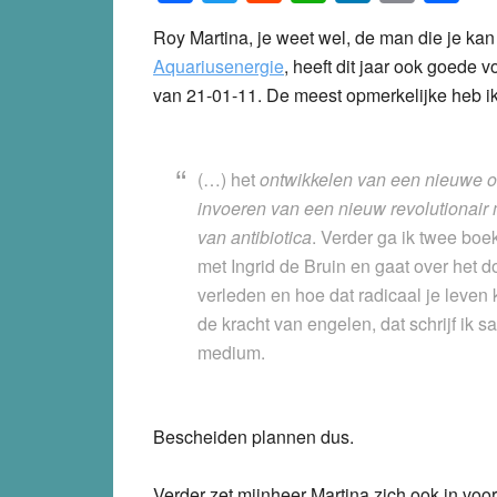
Roy Martina, je weet wel, de man die je kan 
Aquariusenergie
,
heeft dit jaar ook goede v
van 21-01-11. De meest opmerkelijke heb ik
(…) het
ontwikkelen van een nieuwe o
invoeren van een nieuw revolutionair
van antibiotica
. Verder ga ik twee boe
met Ingrid de Bruin en gaat over het 
verleden en hoe dat radicaal je leven
de kracht van engelen, dat schrijf ik s
medium.
Bescheiden plannen dus.
Verder zet mijnheer Martina zich ook in vo