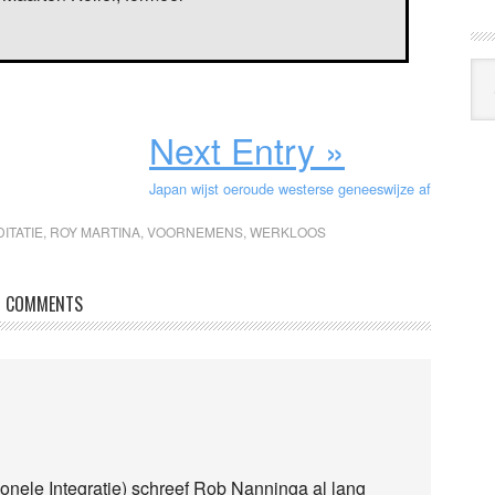
Arc
Klo
Next Entry »
Japan wijst oeroude westerse geneeswijze af
ITATIE
,
ROY MARTINA
,
VOORNEMENS
,
WERKLOOS
COMMENTS
nele Integratie) schreef Rob Nanninga al lang