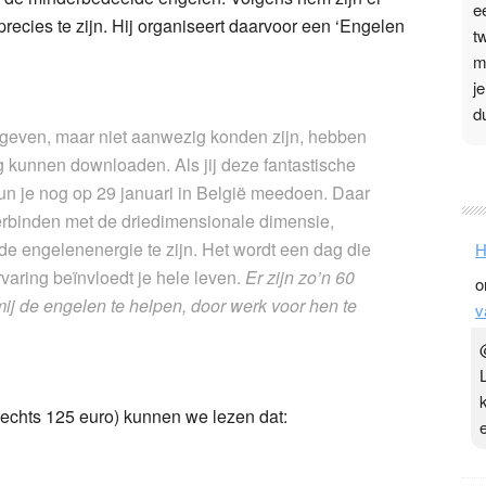
e
recies te zijn. Hij organiseert daarvoor een ‘Engelen
t
m
j
d
even, maar niet aanwezig konden zijn, hebben
 kunnen downloaden. Als jij deze fantastische
P
un je nog op 29 januari in België meedoen. Daar
3
erbinden met de driedimensionale dimensie,
.
 de engelenenergie te zijn. Het wordt een dag die
H
t
rvaring beïnvloedt je hele leven.
Er zijn zo’n 60
o
v
ij de engelen te helpen, door werk voor hen te
v
D
g
z
t
lechts 125 euro) kunnen we lezen dat: