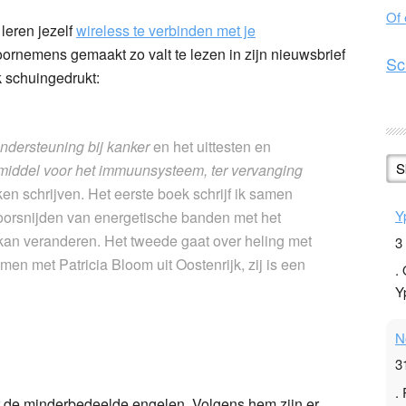
Of
leren jezelf
wireless te verbinden met je
oornemens gemaakt zo valt te lezen in zijn nieuwsbrief
Sc
 schuingedrukt:
ndersteuning bij kanker
en het uittesten en
S
 middel voor het immuunsysteem, ter vervanging
ken schrijven. Het eerste boek schrijf ik samen
Y
doorsnijden van energetische banden met het
 kan veranderen. Het tweede gaat over heling met
3
amen met Patricia Bloom uit Oostenrijk, zij is een
.
Y
N
3
.
or de minderbedeelde engelen. Volgens hem zijn er