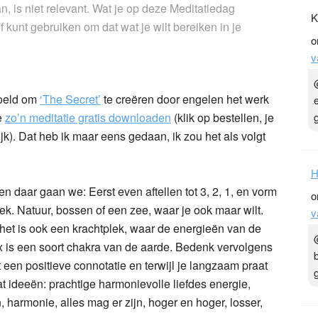
n, is niet relevant. Wat je op deze Meditatiedag
K
ef kunt gebruiken om dat wat je wilt bereiken in je
o
v
doeld om
‘The Secret’
te creëren door engelen het werk
te
zo’n meditatie gratis downloaden
(klik op bestellen, je
jk). Dat heb ik maar eens gedaan, ik zou het als volgt
H
 daar gaan we: Eerst even aftellen tot 3, 2, 1, en vorm
o
ek. Natuur, bossen of een zee, waar je ook maar wilt.
v
r het is ook een krachtplek, waar de energieën van de
ex is een soort chakra van de aarde. Bedenk vervolgens
 een positieve connotatie en terwijl je langzaam praat
wat ideeën: prachtige harmonievolle liefdes energie,
, harmonie, alles mag er zijn, hoger en hoger, losser,