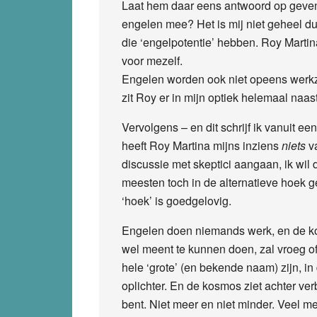
Laat hem daar eens antwoord op geven
engelen mee? Het is mij niet geheel du
die ‘engelpotentie’ hebben. Roy Martin
voor mezelf.
Engelen worden ook niet opeens werkza
zit Roy er in mijn optiek helemaal naast
Vervolgens – en dit schrijf ik vanuit e
heeft Roy Martina mijns inziens
niets
va
discussie met skeptici aangaan, ik wil d
meesten toch in de alternatieve hoek g
‘hoek’ is goedgelovig.
Engelen doen niemands werk, en de kos
wel meent te kunnen doen, zal vroeg o
hele ‘grote’ (en bekende naam) zijn, i
oplichter. En de kosmos ziet achter ve
bent. Niet meer en niet minder. Veel m