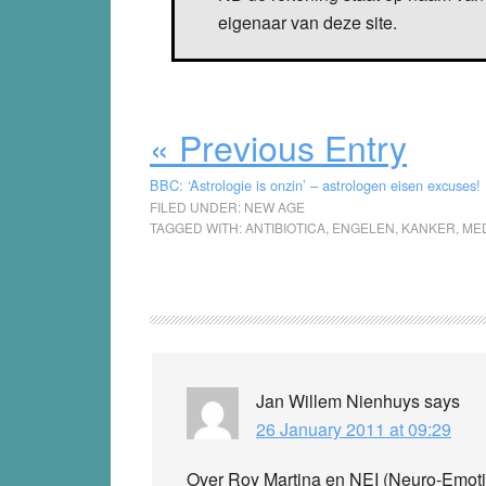
eigenaar van deze site.
« Previous Entry
BBC: ‘Astrologie is onzin’ – astrologen eisen excuses!
FILED UNDER:
NEW AGE
TAGGED WITH:
ANTIBIOTICA
,
ENGELEN
,
KANKER
,
MED
Reader
Interactions
Jan Willem Nienhuys
says
26 January 2011 at 09:29
Over Roy Martina en NEI (Neuro-Emotio