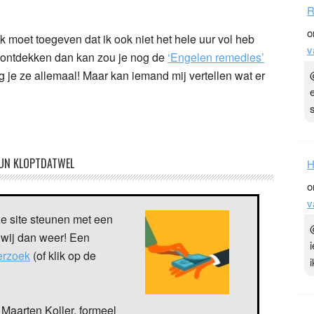
R
o
 moet toegeven dat ik ook niet het hele uur vol heb
v
t ontdekken dan kan zou je nog de
‘Engelen remedies’
g je ze allemaal! Maar kan iemand mij vertellen wat er
UN KLOPTDATWEL
H
o
v
ze site steunen met een
 wij dan weer! Een
verzoek
(of klik op de
Maarten Koller, formeel