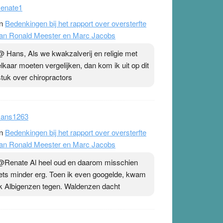
enate1
n
Bedenkingen bij het rapport over oversterfte
an Ronald Meester en Marc Jacobs
@ Hans, Als we kwakzalverij en religie met
elkaar moeten vergelijken, dan kom ik uit op dit
stuk over chiropractors
ans1263
n
Bedenkingen bij het rapport over oversterfte
an Ronald Meester en Marc Jacobs
@Renate Al heel oud en daarom misschien
iets minder erg. Toen ik even googelde, kwam
ik Albigenzen tegen. Waldenzen dacht