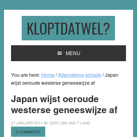
Skip
Skip
Skip
to
to
to
primary
main
primary
KLOPTDATWEL?
navigation
content
sidebar
MENU
You are here:
Home
/
Alternatieve schade
/
Japan
wijst oeroude westerse geneeswijze af
Japan wijst oeroude
westerse geneeswijze af
27 JANUARY 2011
BY
GERT JAN VAN 'T LAND
2 COMMENTS