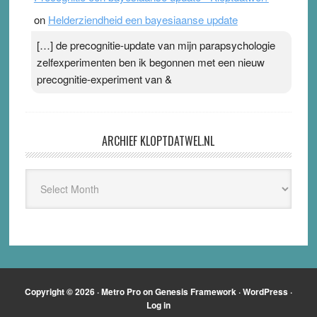
on
Helderziendheid een bayesiaanse update
[…] de precognitie-update van mijn parapsychologie
zelfexperimenten ben ik begonnen met een nieuw
precognitie-experiment van &
ARCHIEF KLOPTDATWEL.NL
Archief
Kloptdatwel.nl
Copyright © 2026 ·
Metro Pro
on
Genesis Framework
·
WordPress
·
Log in