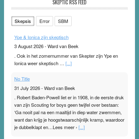
SKEPTIC RSS FEED
Skepsis
Error
SBM
Ype & Ionica zijn skeptisch
3 August 2026
-
Ward van Beek
. Ook in het zomernummer van Skepter zijn Ype en
Ionica weer skeptisch …
[...]
No Title
31 July 2026
-
Ward van Beek
. Robert Baden-Powell liet er in 1908, in de eerste druk
van zijn Scouting for boys geen twijfel over bestaan:
‘Ga nooit pal na een maaltijd in diep water zwemmen,
want dan krijg je hoogstwaarschijnlijk kramp, waardoor
je dubbelklapt en…Lees meer ›
[...]