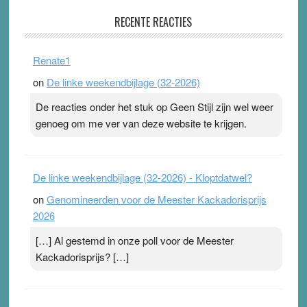
Pleisterplakkers in de topspsort
RECENTE REACTIES
31 July 2026
-
Ward van Beek
. Na mondtape is nu de neuspleister in trek bij
Renate1
topsporters. Ze hopen ermee hun hartslag te verlagen
on
De linke weekendbijlage (32-2026)
terwijl ze meer zuurstof opnemen. Daarop heeft zo’n
pleister geen effect. Maar het gevoel ‘makkelijker te
De reacties onder het stuk op Geen Stijl zijn wel weer
ademen’ kan goud waard zijn. Door…Lees meer
genoeg om me ver van deze website te krijgen.
Pleisterplakkers in de topspsort ›
[...]
De linke weekendbijlage (32-2026) - Kloptdatwel?
on
Genomineerden voor de Meester Kackadorisprijs
2026
[…] Al gestemd in onze poll voor de Meester
Kackadorisprijs? […]