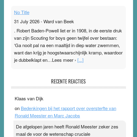
No Title
31 July 2026
-
Ward van Beek
. Robert Baden-Powell liet er in 1908, in de eerste druk
van zijn Scouting for boys geen twijfel over bestaan:
‘Ga nooit pal na een maaltijd in diep water zwemmen,
want dan krijg je hoogstwaarschijnlijk kramp, waardoor
je dubbelklapt en…Lees meer ›
[...]
Pleisterplakkers in de topspsort
RECENTE REACTIES
31 July 2026
-
Ward van Beek
. Na mondtape is nu de neuspleister in trek bij
Klaas van Dijk
topsporters. Ze hopen ermee hun hartslag te verlagen
on
Bedenkingen bij het rapport over oversterfte van
terwijl ze meer zuurstof opnemen. Daarop heeft zo’n
Ronald Meester en Marc Jacobs
pleister geen effect. Maar het gevoel ‘makkelijker te
ademen’ kan goud waard zijn. Door…Lees meer
De afgelopen jaren heeft Ronald Meester zeker zes
Pleisterplakkers in de topspsort ›
[...]
maal de voor de wetenschap cruciale