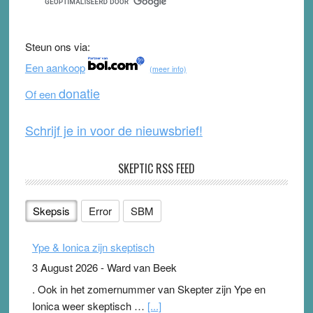
e
er
T
d
b
u
Steun ons via:
o
b
Een aankoop
(meer info)
o
e
donatie
Of een
k
Schrijf je in voor de nieuwsbrief!
SKEPTIC RSS FEED
Skepsis
Error
SBM
Ype & Ionica zijn skeptisch
3 August 2026
-
Ward van Beek
. Ook in het zomernummer van Skepter zijn Ype en
Ionica weer skeptisch …
[...]