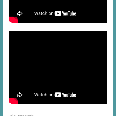
Via
videovolt