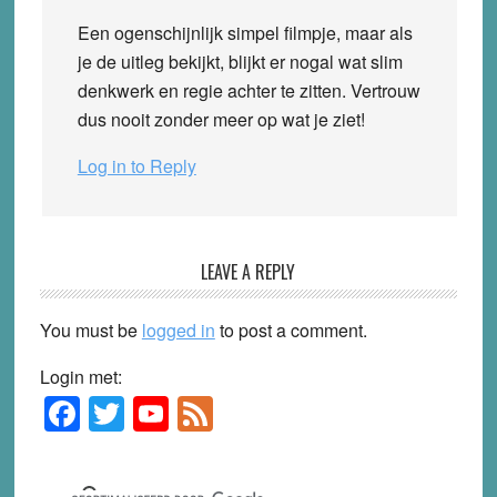
Een ogenschijnlijk simpel filmpje, maar als
je de uitleg bekijkt, blijkt er nogal wat slim
denkwerk en regie achter te zitten. Vertrouw
dus nooit zonder meer op wat je ziet!
Log in to Reply
LEAVE A REPLY
You must be
logged in
to post a comment.
Login met:
F
T
Y
F
Primary
Sidebar
a
wi
o
e
c
tt
u
e