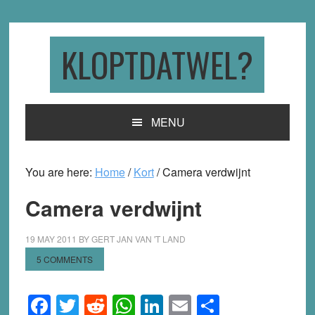
Skip
Skip
Skip
to
to
to
primary
main
primary
KLOPTDATWEL?
navigation
content
sidebar
MENU
You are here:
Home
/
Kort
/
Camera verdwijnt
Camera verdwijnt
19 MAY 2011
BY
GERT JAN VAN 'T LAND
5 COMMENTS
Facebook
Twitter
Reddit
WhatsApp
LinkedIn
Email
Share