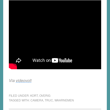
Via
videovolt
FILED UNDER:
KORT
,
OVERIG
TAGGED WITH:
CAMERA
,
TRUC
,
WAARNEMEN