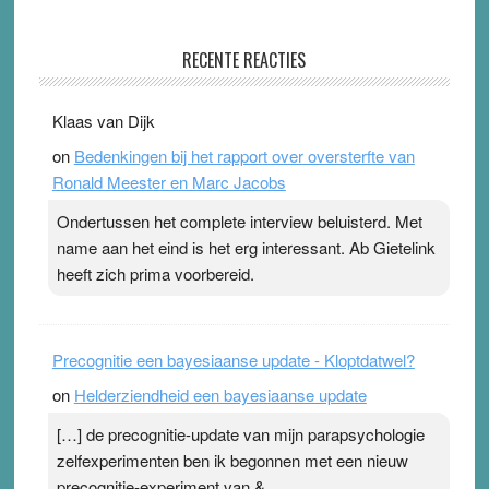
Ype & Ionica zijn skeptisch
RECENTE REACTIES
3 August 2026
-
Ward van Beek
. Ook in het zomernummer van Skepter zijn Ype en
Klaas van Dijk
Ionica weer skeptisch …
[...]
on
Bedenkingen bij het rapport over oversterfte van
Ronald Meester en Marc Jacobs
Ondertussen het complete interview beluisterd. Met
name aan het eind is het erg interessant. Ab Gietelink
heeft zich prima voorbereid.
Precognitie een bayesiaanse update - Kloptdatwel?
on
Helderziendheid een bayesiaanse update
[…] de precognitie-update van mijn parapsychologie
zelfexperimenten ben ik begonnen met een nieuw
precognitie-experiment van &