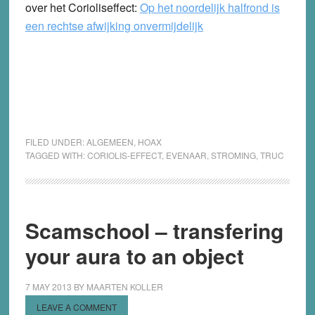
over het Corioliseffect:
Op het noordelijk halfrond is
een rechtse afwijking onvermijdelijk
FILED UNDER:
ALGEMEEN
,
HOAX
TAGGED WITH:
CORIOLIS-EFFECT
,
EVENAAR
,
STROMING
,
TRUC
Scamschool – transfering
your aura to an object
7 MAY 2013
BY
MAARTEN KOLLER
LEAVE A COMMENT