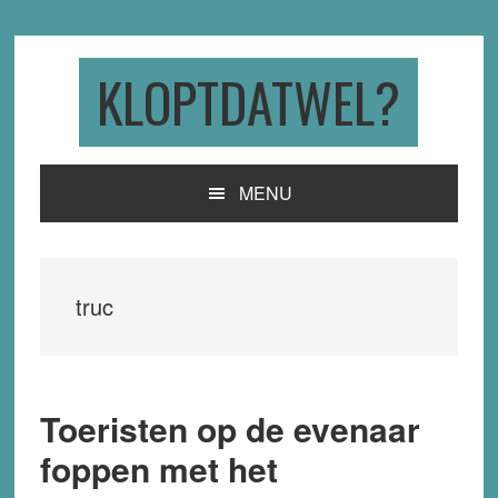
Skip
Skip
Skip
to
to
to
primary
main
primary
KLOPTDATWEL?
navigation
content
sidebar
MENU
truc
Toeristen op de evenaar
foppen met het