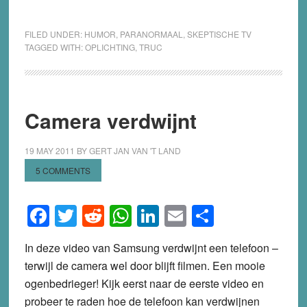
FILED UNDER:
HUMOR
,
PARANORMAAL
,
SKEPTISCHE TV
TAGGED WITH:
OPLICHTING
,
TRUC
Camera verdwijnt
19 MAY 2011
BY
GERT JAN VAN 'T LAND
5 COMMENTS
Facebook
Twitter
Reddit
WhatsApp
LinkedIn
Email
Share
In deze video van Samsung verdwijnt een telefoon –
terwijl de camera wel door blijft filmen. Een mooie
ogenbedrieger! Kijk eerst naar de eerste video en
probeer te raden hoe de telefoon kan verdwijnen