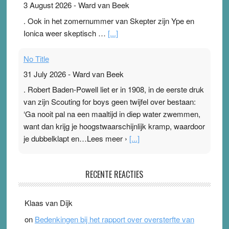
3 August 2026
-
Ward van Beek
. Ook in het zomernummer van Skepter zijn Ype en
Ionica weer skeptisch …
[...]
No Title
31 July 2026
-
Ward van Beek
. Robert Baden-Powell liet er in 1908, in de eerste druk
van zijn Scouting for boys geen twijfel over bestaan:
‘Ga nooit pal na een maaltijd in diep water zwemmen,
want dan krijg je hoogstwaarschijnlijk kramp, waardoor
je dubbelklapt en…Lees meer ›
[...]
Pleisterplakkers in de topspsort
RECENTE REACTIES
31 July 2026
-
Ward van Beek
. Na mondtape is nu de neuspleister in trek bij
Klaas van Dijk
topsporters. Ze hopen ermee hun hartslag te verlagen
on
Bedenkingen bij het rapport over oversterfte van
terwijl ze meer zuurstof opnemen. Daarop heeft zo’n