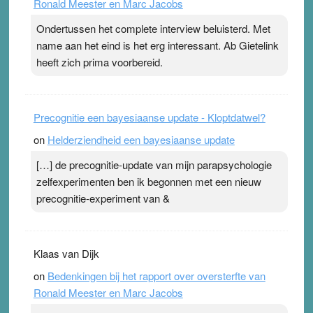
Ronald Meester en Marc Jacobs
pleister geen effect. Maar het gevoel ‘makkelijker te
ademen’ kan goud waard zijn. Door…Lees meer
Ondertussen het complete interview beluisterd. Met
Pleisterplakkers in de topspsort ›
[...]
name aan het eind is het erg interessant. Ab Gietelink
heeft zich prima voorbereid.
Precognitie een bayesiaanse update - Kloptdatwel?
on
Helderziendheid een bayesiaanse update
[…] de precognitie-update van mijn parapsychologie
zelfexperimenten ben ik begonnen met een nieuw
precognitie-experiment van &
Klaas van Dijk
on
Bedenkingen bij het rapport over oversterfte van
Ronald Meester en Marc Jacobs