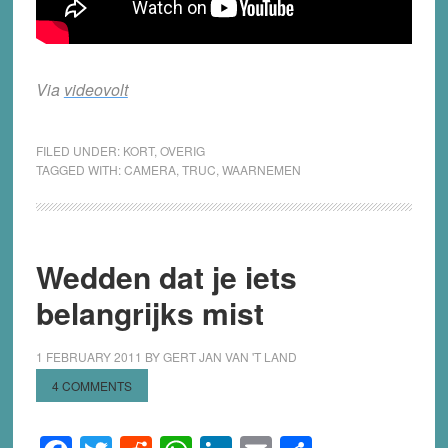
Via
videovolt
FILED UNDER:
KORT
,
OVERIG
TAGGED WITH:
CAMERA
,
TRUC
,
WAARNEMEN
Wedden dat je iets
belangrijks mist
1 FEBRUARY 2011
BY
GERT JAN VAN 'T LAND
4 COMMENTS