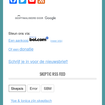
Sidebar
a
wi
o
e
c
tt
u
e
e
er
T
d
b
u
Steun ons via:
o
b
Een aankoop
(meer info)
o
e
donatie
Of een
k
Schrijf je in voor de nieuwsbrief!
SKEPTIC RSS FEED
Skepsis
Error
SBM
Ype & Ionica zijn skeptisch