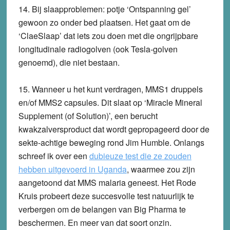
14.
Bij slaapproblemen: potje ‘Ontspanning gel’
gewoon zo onder bed plaatsen.
Het gaat om de
‘ClaeSlaap’ dat iets zou doen met die ongrijpbare
longitudinale radiogolven (ook Tesla-golven
genoemd), die niet bestaan.
15.
Wanneer u het kunt verdragen, MMS1 druppels
en/of MMS2 capsules.
Dit slaat op ‘Miracle Mineral
Supplement (of Solution)’, een berucht
kwakzalversproduct dat wordt gepropageerd door de
sekte-achtige beweging rond Jim Humble. Onlangs
schreef ik over een
dubieuze test die ze zouden
hebben uitgevoerd in Uganda
, waarmee zou zijn
aangetoond dat MMS malaria geneest. Het Rode
Kruis probeert deze succesvolle test natuurlijk te
verbergen om de belangen van Big Pharma te
beschermen. En meer van dat soort onzin.