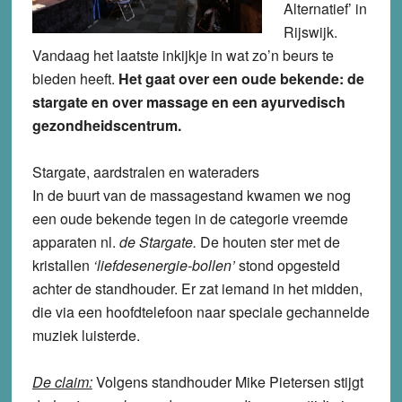
Alternatief’ in
Rijswijk.
V
andaag het laatste inkijkje in wat zo’n beurs te
bieden heeft.
Het gaat over een oude bekende: de
stargate en over massage en een ayurvedisch
gezondheidscentrum.
Stargate, aardstralen en wateraders
In de buurt van de massagestand kwamen we nog
een oude bekende tegen in de categorie vreemde
apparaten nl.
de Stargate.
De houten ster met de
kristallen
‘liefdesenergie-bollen’
stond opgesteld
achter de standhouder. Er zat iemand in het midden,
die via een hoofdtelefoon naar speciale gechannelde
muziek luisterde.
De claim:
Volgens standhouder Mike Pietersen stijgt