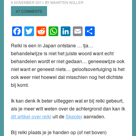
6 NOVEMBER 2011
BY
MAARTEN KOLLER
47 COMMENTS
Facebook
Twitter
Reddit
WhatsApp
LinkedIn
Email
Share
Reiki is een in Japan ontstane … tja…
behandelwijze is niet het juiste woord want echt
behandelen wordt er niet gedaan… geneeswijze ook
niet want er geneest niets… geloofsovertuiging is het
ook weer niet hoewel dat misschien nog het dichtste
bij komt.
Ik kan denk ik beter uitleggen wat er bij reiki gebeurt,
als je meer wilt weten over de achtergrond dan kan ik
dit artikel over reiki
uit de
Skepter
aanraden.
Bij reiki plaats je je handen op (of net boven)