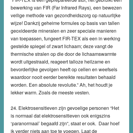
bewerking van FIR (Far Infrared Rays), een bewezen
veilige methode van gezondheidszorg op natuurlijke
wijze! Dankzij geheime formules op basis van tallen
geoxideerde mineralen en zeer speciale manieren
van toepassen, fungeert FIR-TEX als een in werking
gestelde spiegel of zwart lichaam; deze vangt de
thermische stralen op die door de lichaamswarmte
wordt uitgestraald, reageert talloze heilzame en
bevorderlijke gevolgen heeft op cellen en weefsels
waardoor nooit eerder bereikte resultaten behaald
worden. Een absolute revolutie.” Ah, het houdt je
lekker warm. Zoals de meeste vesten.
24.
Elektrosensitieven zijn gevoelige personen
“Het
is normaal dat elektrosensitieven ook enigszins
‘paranormaal’ begaafd zijn”, staat er ook. Daar hoef
ik verder niets aan toe te voegen. Laat de