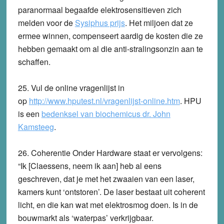
paranormaal begaafde elektrosensitieven zich
melden voor de
Sysiphus prijs
. Het miljoen dat ze
ermee winnen, compenseert aardig de kosten die ze
hebben gemaakt om al die anti-stralingsonzin aan te
schaffen.
25.
Vul de online vragenlijst in
op
http://www.hputest.nl/vragenlijst-online.htm
.
HPU
is een
bedenksel van biochemicus dr. John
Kamsteeg
.
26.
Coherentie
Onder Hardware staat er vervolgens:
“Ik [Claessens, neem ik aan] heb al eens
geschreven, dat je met het zwaaien van een laser,
kamers kunt ‘ontstoren’. De laser bestaat uit coherent
licht, en die kan wat met elektrosmog doen. Is in de
bouwmarkt als ‘waterpas’ verkrijgbaar.