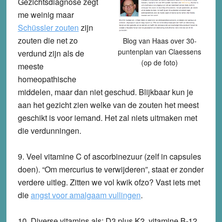
Gezichtsdiagnose zegt
me weinig maar
Schüssler zouten
zijn
zouten die net zo
Blog van Haas over 30-
puntenplan van Claessens
verdund zijn als de
(op de foto)
meeste
homeopathische
middelen, maar dan niet geschud. Blijkbaar kun je
aan het gezicht zien welke van de zouten het meest
geschikt is voor iemand. Het zal niets uitmaken met
die verdunningen.
9.
Veel vitamine C of ascorbinezuur (zelf in capsules
doen). “
Om mercurius te verwijderen”, staat er zonder
verdere uitleg. Zitten we vol kwik ofzo? Vast iets met
die
angst voor amalgaam vullingen
.
10.
Diverse vitamins als: D3 plus K2. vitamine B-12