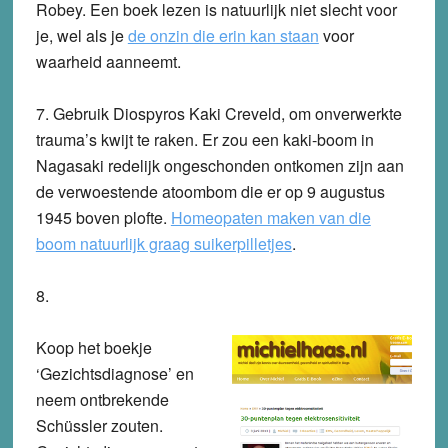
Robey.
Een boek lezen is natuurlijk niet slecht voor
je, wel als je
de onzin die erin kan staan
voor
waarheid aanneemt.
7.
Gebruik Diospyros Kaki Creveld, om onverwerkte
trauma’s kwijt te raken.
Er zou een kaki-boom in
Nagasaki redelijk ongeschonden ontkomen zijn aan
de verwoestende atoombom die er op 9 augustus
1945 boven plofte.
Homeopaten maken van die
boom natuurlijk graag suikerpilletjes
.
8.
Koop het boekje
‘Gezichtsdiagnose’ en
neem ontbrekende
Schüssler zouten.