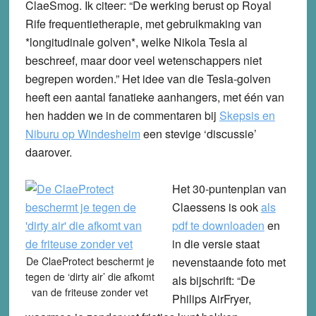
ClaeSmog
. Ik citeer: “De werking berust op Royal
Rife frequentietherapie, met gebruikmaking van
*longitudinale golven*, welke Nikola Tesla al
beschreef, maar door veel wetenschappers niet
begrepen worden.” Het idee van die Tesla-golven
heeft een aantal fanatieke aanhangers, met één van
hen hadden we in de commentaren bij
Skepsis en
Niburu op Windesheim
een stevige ‘discussie’
daarover.
Het 30-puntenplan van
Claessens is ook
als
pdf te downloaden
en
in die versie staat
De ClaeProtect beschermt je
nevenstaande foto met
tegen de ‘dirty air’ die afkomt
als bijschrift: “De
van de friteuse zonder vet
Philips AirFryer,