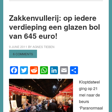
Zakkenvullerij: op iedere
verdieping een glazen bol
van 645 euro!
9 JUNE 2011
BY
AGNES TIEBEN
6 COMMENTS
Facebook
Twitter
Reddit
WhatsApp
LinkedIn
Email
Share
Kloptdatwel
ging op 21
mei naar de
beurs
‘Paranormaal