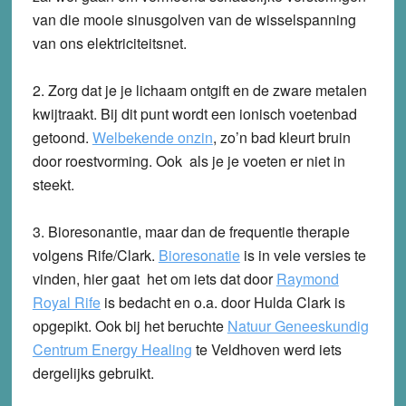
van die mooie sinusgolven van de wisselspanning
van ons elektriciteitsnet.
2.
Zorg dat je je lichaam ontgift en de zware metalen
kwijtraakt.
Bij dit punt wordt een ionisch voetenbad
getoond.
Welbekende onzin
, zo’n bad kleurt bruin
door roestvorming. Ook als je je voeten er niet in
steekt.
3.
Bioresonantie, maar dan de frequentie therapie
volgens Rife/Clark.
Bioresonatie
is in vele versies te
vinden, hier gaat het om iets dat door
Raymond
Royal Rife
is bedacht en o.a. door Hulda Clark is
opgepikt. Ook bij het beruchte
Natuur Geneeskundig
Centrum Energy Healing
te Veldhoven werd iets
dergelijks gebruikt.