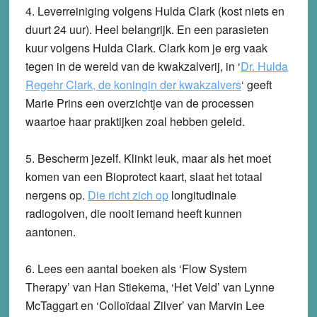
4.
Leverreiniging volgens Hulda Clark (kost niets en
duurt 24 uur). Heel belangrijk. En een parasieten
kuur volgens Hulda Clark.
Clark kom je erg vaak
tegen in de wereld van de kwakzalverij, in ‘
Dr. Hulda
Regehr Clark, de koningin der kwakzalvers
‘ geeft
Marie Prins een overzichtje van de processen
waartoe haar praktijken zoal hebben geleid.
5.
Bescherm jezelf.
Klinkt leuk, maar als het moet
komen van een Bioprotect kaart, slaat het totaal
nergens op.
Die richt zich op
longitudinale
radiogolven, die nooit iemand heeft kunnen
aantonen.
6.
Lees een aantal boeken als ‘Flow System
Therapy’ van Han Stiekema, ‘Het Veld’ van Lynne
McTaggart en ‘Colloïdaal Zilver’ van Marvin Lee