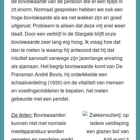
de
boviswaarde
van de persoon die er een tijdje in
zit enorm. Normaal gesproken hebben we ook een
hoge
boviswaarde
als we net wakker zijn en goed
uitgerust. Probleem is alleen dat deze vrij snel weer
daalt. Door een verblijf in de Stargate blijft onze
boviswaarde
zeer lang erg hoog. Ik vraag hoe dat
dan te meten is waarop hij antwoord dat hij dat
intuitief aanvoelt vanwege zijn jarenlange ervaring
als sjamaan. Het begrip boviswaarde komt van De
Fransman André Bovis, hij ontwikkelde een
schaalverdeling (1930) om de vitaliteit van mensen
en voedingsmiddelen te bepalen, het meten
gebeurde met een pendel.
De feiten:
Boviswaarden
kunnen niet met normale
meetapparatuur worden
gemeten en pendelen werkt