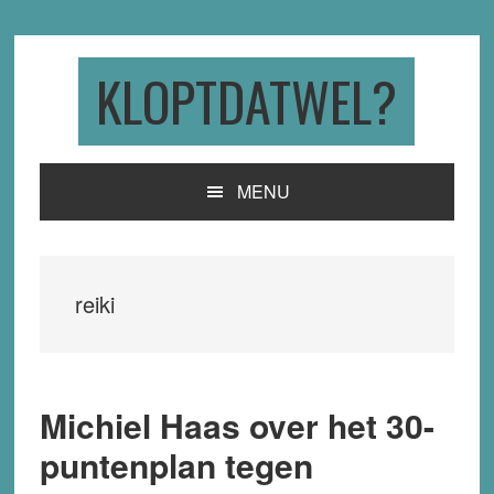
Skip
Skip
Skip
to
to
to
primary
main
primary
KLOPTDATWEL?
navigation
content
sidebar
MENU
reiki
Michiel Haas over het 30-
puntenplan tegen