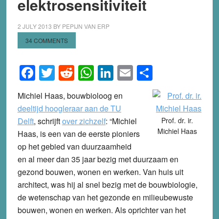
elektrosensitiviteit
2 JULY 2013
BY
PEPIJN VAN ERP
34 COMMENTS
Facebook
Twitter
Reddit
WhatsApp
LinkedIn
Email
Share
Michiel Haas, bouwbioloog en
deeltijd hoogleraar aan de TU
Delft
,
schrijft
over zichzelf
: “Michiel
Prof. dr. ir.
Michiel Haas
Haas, is een van de eerste pioniers
op het gebied van duurzaamheid
en al meer dan 35 jaar bezig met duurzaam en
gezond bouwen, wonen en werken. Van huis uit
architect, was hij al snel bezig met de bouwbiologie,
de wetenschap van het gezonde en milieubewuste
bouwen, wonen en werken. Als oprichter van het