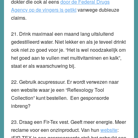
dokter die ook al eens
door de Federal Drugs
Agency op de vingers is getikt
vanwege dubieuze
claims.
21.
Drink maximaal een maand lang uitsluitend
gedestilleerd water.
Niet lekker en als je teveel drinkt
ook niet zo goed voor je. “Het is wel noodzakelijk om
het goed aan te vullen met multivitaminen en kalk”,
staat er als waarschuwing bij.
22.
Gebruik acupressuur.
Er wordt verwezen naar
een website waar je een “Reflexology Tool
Collection” kunt bestellen. Een gesponsorde
inbreng?
23.
Draag een Fir-Tex vest. Geeft meer energie.
Meer
reclame voor een onzinproduct. Van hun
website
:
“FIR-TEX is een geprepareerde stof; het gebruikt een