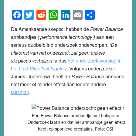
Facebook
Twitter
Reddit
WhatsApp
LinkedIn
Email
Share
De Amerikaanse skeptici hebben de
Power Balance
armbandjes
(‘performance technology’)
aan een
serieus dubbelblind onderzoek onderworpen.
‘De
uitkomst van het onderzoek zal geen enkele
skepticus verbazen’
aldus
het onderzoeksverslag in
het blad
Skeptical Inquirer
. Volgens onderzoeker
James Underdown heeft de
Power Balance
armband
niet meer of minder effect dan iedere andere
talisman
.
Een Power Balance armbandje met hologram.
Onderzoek laat zien dat het armbandje geen effect
heeft op sportieve prestaties. Foto: CSI.