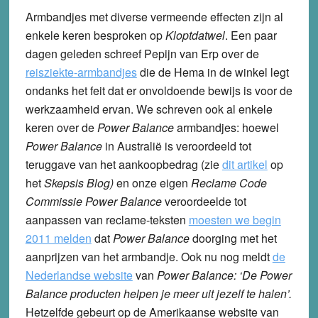
Armbandjes met diverse vermeende effecten zijn al
enkele keren besproken op
Kloptdatwel
. Een paar
dagen geleden schreef Pepijn van Erp over de
reisziekte-armbandjes
die de Hema in de winkel legt
ondanks het feit dat er onvoldoende bewijs is voor de
werkzaamheid ervan. We schreven ook al enkele
keren over de
Power Balance
armbandjes: hoewel
Power Balance
in Australië is veroordeeld tot
teruggave van het aankoopbedrag (zie
dit artikel
op
het
Skepsis Blog)
en onze eigen
Reclame Code
Commissie
Power Balance
veroordeelde tot
aanpassen van reclame-teksten
moesten we begin
2011 melden
dat
Power Balance
doorging met het
aanprijzen van het armbandje. Ook nu nog meldt
de
Nederlandse website
van
Power Balance: ‘De Power
Balance producten helpen je meer uit jezelf te halen’.
Hetzelfde gebeurt op de Amerikaanse website van