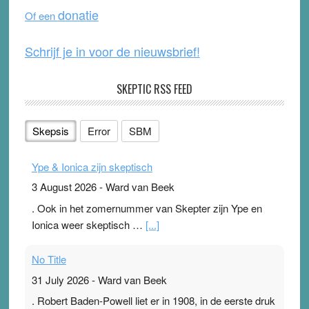
o
e
donatie
Of een
k
Schrijf je in voor de nieuwsbrief!
SKEPTIC RSS FEED
Skepsis
Error
SBM
Ype & Ionica zijn skeptisch
3 August 2026
-
Ward van Beek
. Ook in het zomernummer van Skepter zijn Ype en
Ionica weer skeptisch …
[...]
No Title
31 July 2026
-
Ward van Beek
. Robert Baden-Powell liet er in 1908, in de eerste druk