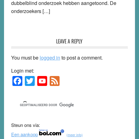
dubbelblind onderzoek hebben aangetoond. De
onderzoekers […]
LEAVE A REPLY
You must be
logged in
to post a comment.
Login met:
F
T
Y
F
Primary
Sidebar
a
wi
o
e
c
tt
u
e
e
er
T
d
b
u
Steun ons via:
o
b
Een aankoop
(meer info)