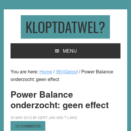
Skip
Skip
Skip
to
to
to
primary
main
primary
KLOPTDATWEL?
navigation
content
sidebar
MENU
You are here:
Home
/
(Bij)Geloof
/
Power Balance
onderzocht: geen effect
Power Balance
onderzocht: geen effect
30 MAY 2012
BY
GERT JAN VAN 'T LAND
15 COMMENTS