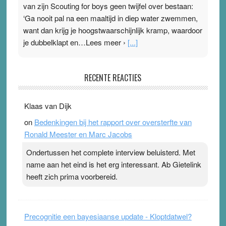
van zijn Scouting for boys geen twijfel over bestaan:
‘Ga nooit pal na een maaltijd in diep water zwemmen,
want dan krijg je hoogstwaarschijnlijk kramp, waardoor
je dubbelklapt en…Lees meer ›
[...]
Pleisterplakkers in de topspsort
RECENTE REACTIES
31 July 2026
-
Ward van Beek
. Na mondtape is nu de neuspleister in trek bij
Klaas van Dijk
topsporters. Ze hopen ermee hun hartslag te verlagen
on
Bedenkingen bij het rapport over oversterfte van
terwijl ze meer zuurstof opnemen. Daarop heeft zo’n
Ronald Meester en Marc Jacobs
pleister geen effect. Maar het gevoel ‘makkelijker te
ademen’ kan goud waard zijn. Door…Lees meer
Ondertussen het complete interview beluisterd. Met
Pleisterplakkers in de topspsort ›
[...]
name aan het eind is het erg interessant. Ab Gietelink
heeft zich prima voorbereid.
Precognitie een bayesiaanse update - Kloptdatwel?