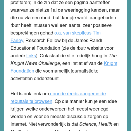
profiteren; in de zin dat ze een pagina aantreffen
waarvan ze niet zelf al de weerlegging kenden, maar
die nu via een rood rbutr-knopje wordt aangeboden.
rbutr heeft intussen wel een aantal zeer positieve
besprekingen gehad
o.a. van skepticus Tim
Farley
,
Research Fellow bij de James Randi
Educational Foundation (zie de rbutr website voor
andere
links
). Ook staat de site redelijk hoog in
The
Knight News Challenge
, een initiatief van de
Knight
Foundation
die voornamelijk journalistieke
activiteiten ondersteunt.
Het is ook leuk om
door de reeds aangemelde
rebuttals te browsen
. Op die manier kun je een idee
krijgen welke onderwerpen het meest weerlegd
worden en voor de meeste discussie zorgen op
Internet. Niet verwonderlijk is dat
Science, Health
en