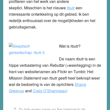
profiteren van het werk van andere
skeptici. Misschien is het nieuwe
rbutr
een
interessante ontwikkeling op dit gebied. Ik ben
redelijk enthousiast over de mogelijkheden en het
gebruiksgemak.
Wat is rbutr?
De naam
rbutr
is een
hippe verbastering van
Rebuttal
(=weerlegging) in de
trant van websitenamen als Flickr en Tumblr. Het
Mission Statement
van rbutr geeft heel beknopt weer
wat de bedoeling is van de oprichters
Shane
Greenup
and
Craig O’Shannessy
:
To link every page on the internet to its