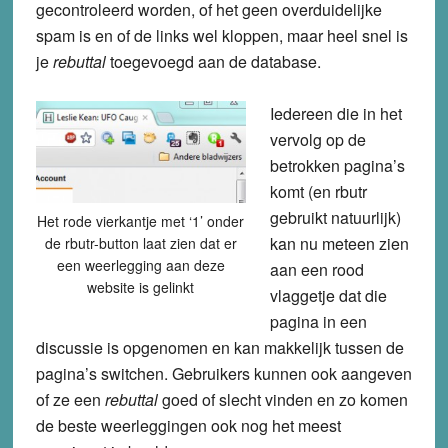
gecontroleerd worden, of het geen overduidelijke
spam is en of de links wel kloppen, maar heel snel is
je
rebuttal
toegevoegd aan de database.
Iedereen die in het
vervolg op de
betrokken pagina’s
komt (en rbutr
gebruikt natuurlijk)
Het rode vierkantje met ‘1’ onder
kan nu meteen zien
de rbutr-button laat zien dat er
een weerlegging aan deze
aan een rood
website is gelinkt
vlaggetje dat die
pagina in een
discussie is opgenomen en kan makkelijk tussen de
pagina’s switchen. Gebruikers kunnen ook aangeven
of ze een
rebuttal
goed of slecht vinden en zo komen
de beste weerleggingen ook nog het meest