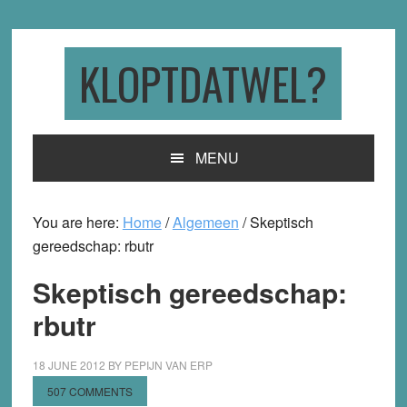
Skip
Skip
Skip
to
to
to
primary
main
primary
KLOPTDATWEL?
navigation
content
sidebar
MENU
You are here:
Home
/
Algemeen
/
Skeptisch
gereedschap: rbutr
Skeptisch gereedschap:
rbutr
18 JUNE 2012
BY
PEPIJN VAN ERP
507 COMMENTS