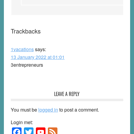
Trackbacks
1vacations
says:
13 January 2022 at 01:01
3entrepreneurs
LEAVE A REPLY
You must be
logged in
to post a comment.
Login met:
F
T
Y
F
Primary