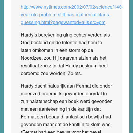
http://www.nytimes.com/2002/07/02/science/143-
year-old-problem-still-has-mathematicians-
guessing.html?pagewanted=all&src=pm
Hardy’s berekening ging echter verder: als
God bestond en de intentie had hem te
laten omkomen in een storm op de
Noordzee, zou Hij daarvan afzien als het
resultaat zou zijn dat Hardy postuum heel
beroemd zou worden. Zoiets.
Hardy dacht natuurljk aan Fermat die onder
meer zo beroemd is geworden doordat in
zijn nalatenschap een boek werd gevonden
met een aantekening in de kantlijn dat
Fermat een bepaald fantastisch bewijs had
gevonden maar dat de kantlijn te klein was.
(Fermat had een bewijs voor het geval