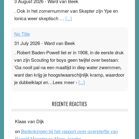
3 August 2026
-
Ward van Beek
. Ook in het zomernummer van Skepter zijn Ype en
Ionica weer skeptisch …
[...]
No Title
31 July 2026
-
Ward van Beek
. Robert Baden-Powell liet er in 1908, in de eerste druk
van zijn Scouting for boys geen twijfel over bestaan:
‘Ga nooit pal na een maaltijd in diep water zwemmen,
want dan krijg je hoogstwaarschijnlijk kramp, waardoor
je dubbelklapt en…Lees meer ›
[...]
Pleisterplakkers in de topspsort
RECENTE REACTIES
31 July 2026
-
Ward van Beek
. Na mondtape is nu de neuspleister in trek bij
Klaas van Dijk
topsporters. Ze hopen ermee hun hartslag te verlagen
on
Bedenkingen bij het rapport over oversterfte van
terwijl ze meer zuurstof opnemen. Daarop heeft zo’n
Ronald Meester en Marc Jacobs
pleister geen effect. Maar het gevoel ‘makkelijker te