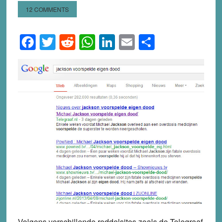
12 COMMENTS
Facebook
Twitter
Reddit
WhatsApp
LinkedIn
Email
Share
Volgens verschillende roddelsites zoals de Telegraaf