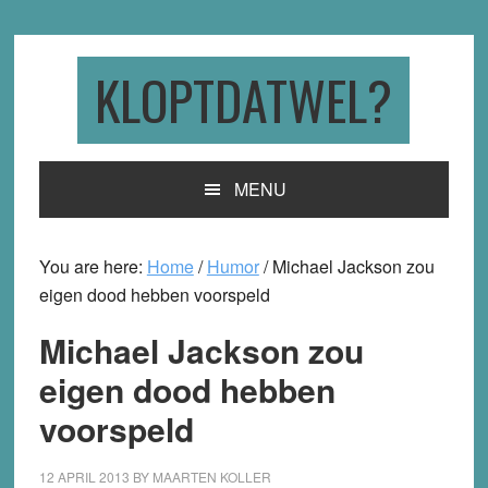
Skip
Skip
Skip
to
to
to
primary
main
primary
KLOPTDATWEL?
navigation
content
sidebar
MENU
You are here:
Home
/
Humor
/
Michael Jackson zou
eigen dood hebben voorspeld
Michael Jackson zou
eigen dood hebben
voorspeld
12 APRIL 2013
BY
MAARTEN KOLLER