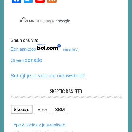
Sidebar
a
wi
o
e
c
tt
u
e
e
er
T
d
b
u
Steun ons via:
o
b
Een aankoop
(meer info)
o
e
donatie
Of een
k
Schrijf je in voor de nieuwsbrief!
SKEPTIC RSS FEED
Skepsis
Error
SBM
Ype & Ionica zijn skeptisch