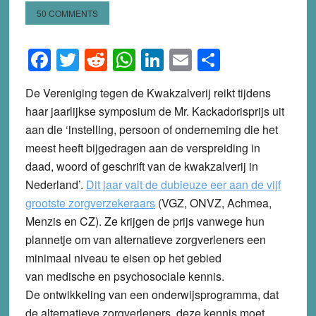
50 COMMENTS
Facebook
Twitter
Reddit
WhatsApp
LinkedIn
Email
Share
De Vereniging tegen de Kwakzalverij reikt tijdens
haar jaarlijkse symposium de Mr. Kackadorisprijs uit
aan die ‘instelling, persoon of onderneming die het
meest heeft bijgedragen aan de verspreiding in
daad, woord of geschrift van de kwakzalverij in
Nederland’.
Dit jaar valt de dubieuze eer aan de vijf
grootste zorgverzekeraars
(VGZ, ONVZ, Achmea,
Menzis en CZ). Ze krijgen de prijs vanwege hun
plannetje om van alternatieve zorgverleners een
minimaal niveau te eisen op het gebied
van medische en psychosociale kennis.
De ontwikkeling van een onderwijsprogramma, dat
de alternatieve zorgverleners deze kennis moet