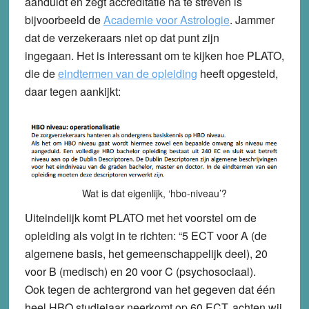
aanduidt en zegt accreditatie na te streven is
bijvoorbeeld de
Academie voor Astrologie
. Jammer
dat de verzekeraars niet op dat punt zijn
ingegaan. Het is interessant om te kijken hoe PLATO,
die de
eindtermen van de opleiding
heeft opgesteld,
daar tegen aankijkt:
Wat is dat eigenlijk, ‘hbo-niveau’?
Uiteindelijk komt PLATO met het voorstel om de
opleiding als volgt in te richten: “5 ECT voor A (de
algemene basis, het gemeenschappelijk deel), 20
voor B (medisch) en 20 voor C (psychosociaal).
Ook tegen de achtergrond van het gegeven dat één
heel HBO studiejaar neerkomt op 60 ECT, achten wij