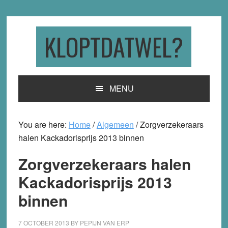
Skip
Skip
Skip
to
to
to
primary
main
primary
KLOPTDATWEL?
navigation
content
sidebar
MENU
You are here:
Home
/
Algemeen
/
Zorgverzekeraars
halen Kackadorisprijs 2013 binnen
Zorgverzekeraars halen
Kackadorisprijs 2013
binnen
7 OCTOBER 2013
BY
PEPIJN VAN ERP