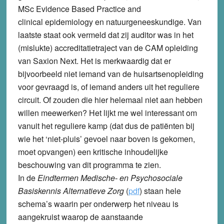
MSc Evidence Based Practice and
clinical epidemiology en natuurgeneeskundige. Van
laatste staat ook vermeld dat zij auditor was in het
(mislukte) accreditatietraject van de CAM opleiding
van Saxion Next. Het is merkwaardig dat er
bijvoorbeeld niet iemand van de huisartsenopleiding
voor gevraagd is, of iemand anders uit het reguliere
circuit. Of zouden die hier helemaal niet aan hebben
willen meewerken? Het lijkt me wel interessant om
vanuit het reguliere kamp (dat dus de patiënten bij
wie het ‘niet-pluis’ gevoel naar boven is gekomen,
moet opvangen) een kritische inhoudelijke
beschouwing van dit programma te zien.
In de
Eindtermen Medische- en Psychosociale
Basiskennis Alternatieve Zorg
(
pdf
) staan hele
schema’s waarin per onderwerp het niveau is
aangekruist waarop de aanstaande