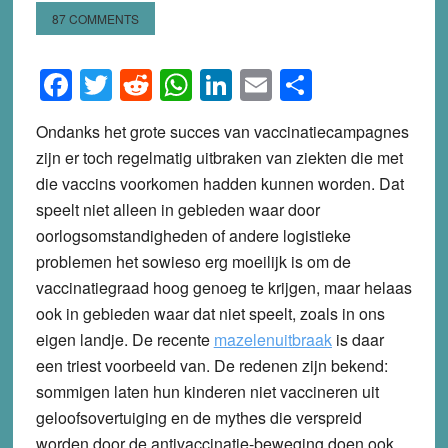
87 COMMENTS
Facebook
Twitter
Reddit
WhatsApp
LinkedIn
Email
Share
Ondanks het grote succes van vaccinatiecampagnes
zijn er toch regelmatig uitbraken van ziekten die met
die vaccins voorkomen hadden kunnen worden. Dat
speelt niet alleen in gebieden waar door
oorlogsomstandigheden of andere logistieke
problemen het sowieso erg moeilijk is om de
vaccinatiegraad hoog genoeg te krijgen, maar helaas
ook in gebieden waar dat niet speelt, zoals in ons
eigen landje. De recente
mazelenuitbraak
is daar
een triest voorbeeld van. De redenen zijn bekend:
sommigen laten hun kinderen niet vaccineren uit
geloofsovertuiging en de mythes die verspreid
worden door de antivaccinatie-beweging doen ook