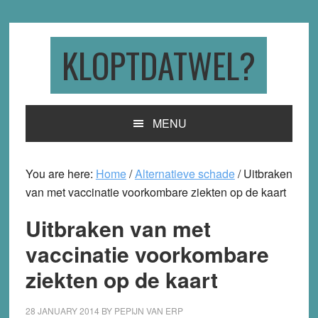
Skip
Skip
Skip
to
to
to
primary
main
primary
KLOPTDATWEL?
navigation
content
sidebar
MENU
You are here:
Home
/
Alternatieve schade
/
Uitbraken
van met vaccinatie voorkombare ziekten op de kaart
Uitbraken van met
vaccinatie voorkombare
ziekten op de kaart
28 JANUARY 2014
BY
PEPIJN VAN ERP