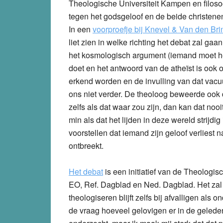
Theologische Universiteit Kampen en filoso
tegen het godsgeloof en de beide christen
In een
voorproefje bij Knevel & Van den Bri
liet zien in welke richting het debat zal gaan
het kosmologisch argument (iemand moet h
doet en het antwoord van de atheïst is ook on
erkend worden en de invulling van dat vacuü
ons niet verder. De theoloog beweerde ook 
zelfs als dat waar zou zijn, dan kan dat noo
min als dat het lijden in deze wereld strijd
voorstellen dat iemand zijn geloof verliest 
ontbreekt.
Het debat
is een initiatief van de Theologi
EO, Ref. Dagblad en Ned. Dagblad. Het za
theologiseren blijft zelfs bij afvalligen als 
de vraag hoeveel gelovigen er in de geledere