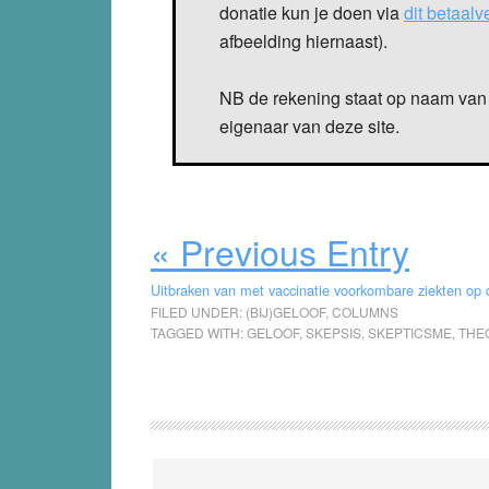
donatie kun je doen via
dit betaal
afbeelding hiernaast).
NB de rekening staat op naam van 
eigenaar van deze site.
« Previous Entry
Uitbraken van met vaccinatie voorkombare ziekten op 
FILED UNDER:
(BIJ)GELOOF
,
COLUMNS
TAGGED WITH:
GELOOF
,
SKEPSIS
,
SKEPTICSME
,
THE
Reader
Interactions