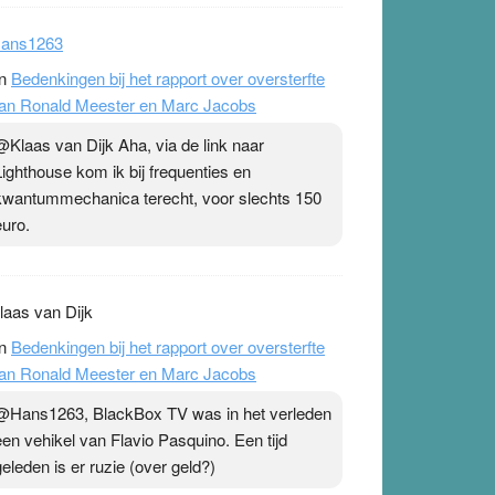
ans1263
n
Bedenkingen bij het rapport over oversterfte
an Ronald Meester en Marc Jacobs
@Klaas van Dijk Aha, via de link naar
Lighthouse kom ik bij frequenties en
kwantummechanica terecht, voor slechts 150
euro.
laas van Dijk
n
Bedenkingen bij het rapport over oversterfte
an Ronald Meester en Marc Jacobs
@Hans1263, BlackBox TV was in het verleden
een vehikel van Flavio Pasquino. Een tijd
geleden is er ruzie (over geld?)