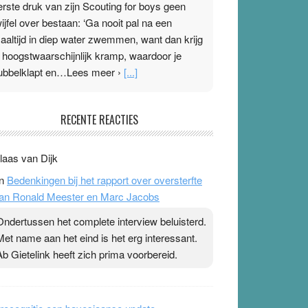
erste druk van zijn Scouting for boys geen
wijfel over bestaan: ‘Ga nooit pal na een
aaltijd in diep water zwemmen, want dan krijg
e hoogstwaarschijnlijk kramp, waardoor je
ubbelklapt en…Lees meer ›
[...]
leisterplakkers in de topspsort
RECENTE REACTIES
1 July 2026
-
Ward van Beek
 Na mondtape is nu de neuspleister in trek bij
laas van Dijk
opsporters. Ze hopen ermee hun hartslag te
n
Bedenkingen bij het rapport over oversterfte
erlagen terwijl ze meer zuurstof opnemen.
an Ronald Meester en Marc Jacobs
aarop heeft zo’n pleister geen effect. Maar het
evoel ‘makkelijker te ademen’ kan goud waard
Ondertussen het complete interview beluisterd.
ijn. Door…Lees meer Pleisterplakkers in de
Met name aan het eind is het erg interessant.
opspsort ›
[...]
Ab Gietelink heeft zich prima voorbereid.