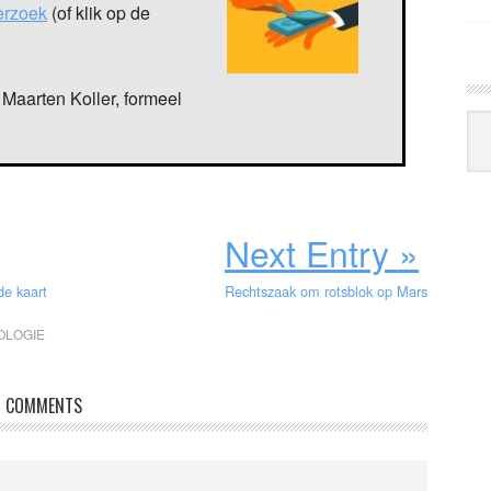
verzoek
(of klik op de
Maarten Koller, formeel
Arc
Klo
Next Entry »
de kaart
Rechtszaak om rotsblok op Mars
OLOGIE
COMMENTS