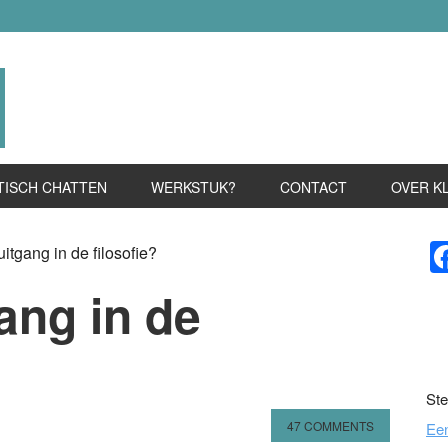
TISCH CHATTEN
WERKSTUK?
CONTACT
OVER K
P
uitgang in de filosofie?
S
gang in de
Ste
47 COMMENTS
Ee