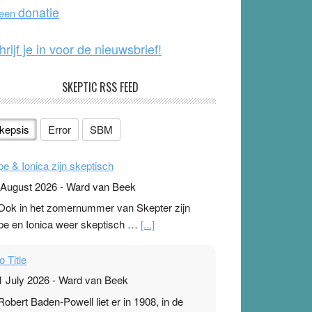
o
e
donatie
 een
k
hrijf je in voor de nieuwsbrief!
SKEPTIC RSS FEED
kepsis
Error
SBM
pe & Ionica zijn skeptisch
 August 2026
-
Ward van Beek
 Ook in het zomernummer van Skepter zijn
pe en Ionica weer skeptisch …
[...]
o Title
1 July 2026
-
Ward van Beek
 Robert Baden-Powell liet er in 1908, in de