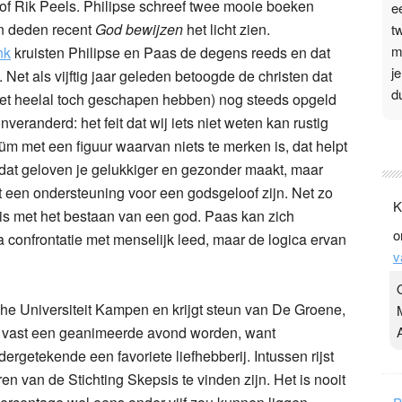
of Rik Peels. Philipse schreef twee mooie boeken
e
en deden recent
God bewijzen
het licht zien.
t
m
nk
kruisten Philipse en Paas de degens reeds en dat
j
. Net als vijftig jaar geleden betoogde de christen dat
d
et heelal toch geschapen hebben) nog steeds opgeld
veranderd: het feit dat wij iets niet weten kan rustig
P
m met een figuur waarvan niets te merken is, dat helpt
3
dat geloven je gelukkiger en gezonder maakt, maar
it een ondersteuning voor een godsgeloof zijn. Net zo
.
K
t
ig is met het bestaan van een god. Paas kan zich
o
v
na confrontatie met menselijk leed, maar de logica ervan
v
D
g
z
sche Universiteit Kampen en krijgt steun van De Groene,
t
l vast een geanimeerde avond worden, want
ondergetekende een favoriete liefhebberij. Intussen rijst
n van de Stichting Skepsis te vinden zijn. Het is nooit