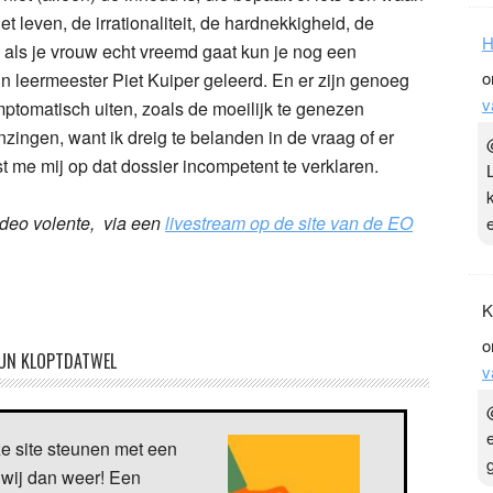
et leven, de irrationaliteit, de hardnekkigheid, de
H
 als je vrouw echt vreemd gaat kun je nog een
o
n leermeester Piet Kuiper geleerd. En er zijn genoeg
v
ptomatisch uiten, zoals de moeilijk te genezen
zingen, want ik dreig te belanden in de vraag of er
t me mij op dat dossier incompetent te verklaren.
 deo volente, via een
livestream op de site van de EO
K
o
UN KLOPTDATWEL
v
ze site steunen met een
 wij dan weer! Een