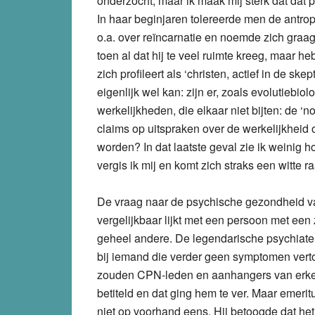
onderzocht, maar ik maak mij sterk dat dat 
In haar beginjaren tolereerde men de antr
o.a. over reïncarnatie en noemde zich graag 
toen al dat hij te veel ruimte kreeg, maar 
zich profileert als ‘christen, actief in de s
eigenlijk wel kan: zijn er, zoals evolutieb
werkelijkheden, die elkaar niet bijten: de ‘n
claims op uitspraken over de werkelijkheid
worden? In dat laatste geval zie ik weinig
vergis ik mij en komt zich straks een witte r
De vraag naar de psychische gezondheid van
vergelijkbaar lijkt met een persoon met 
geheel andere. De legendarische psychia
bij iemand die verder geen symptomen verto
zouden CPN-leden en aanhangers van erke
betiteld en dat ging hem te ver. Maar emeri
niet op voorhand eens. Hij betoogde dat het 