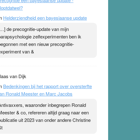
recognitie een bayesiaanse update -
loptdatwel?
n
Helderziendheid een bayesiaanse update
[…] de precognitie-update van mijn
parapsychologie zelfexperimenten ben ik
begonnen met een nieuw precognitie-
experiment van &
laas van Dijk
n
Bedenkingen bij het rapport over oversterfte
an Ronald Meester en Marc Jacobs
Antivaxxers, waaronder inbegrepen Ronald
Meester & co, refereren altijd graag naar een
publicatie uit 2023 van onder andere Christine
St