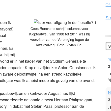
Of
n
l
hare
Sc
toen ik
anavond)
Cees Renckens schrijft columns voor
Kloptdatwel. Van 1988 tot 2011 was hij
naal
voorzitter van de Vereniging tegen de
ee
Kwakzalverij. Foto: Vivian Oei.
S
enen. Er
u bij mij
Y
4 vond er in het kader van het Studium Generale te
3
udentenpastor Krop en vrijdenker Anton Constandse. Ik
n zware geloofstwijfel na een streng katholieke
.
Y
udiejaar was ik atheïst mede als gevolg van die avond.
N
 godsbewijzen en kerkvader Augustinus lijkt
ewaardeerde nationale atheïst Herman Philipse gaat,
3
ry, in debat met Stefan Paas, professor aan de
.