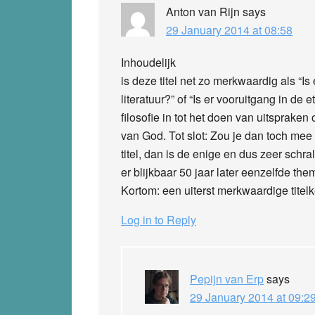
Anton van Rijn
says
29 January 2014 at 08:58
Inhoudelijk
is deze titel net zo merkwaardig als “Is
literatuur?” of “Is er vooruitgang in de 
filosofie in tot het doen van uitspraken
van God. Tot slot: Zou je dan toch mee
titel, dan is de enige en dus zeer schral
er blijkbaar 50 jaar later eenzelfde t
Kortom: een uiterst merkwaardige titel
Log in to Reply
Pepijn van Erp
says
29 January 2014 at 09:2