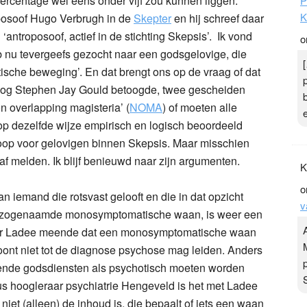
percentage wel eens onder vijf zou kunnen liggen.
P
K
oposoof Hugo Verbrugh in de
Skepter
en hij schreef daar
‘antroposoof, actief in de stichting Skepsis’. Ik vond
o
heb nu tevergeefs gezocht naar een godsgelovige, die
keptische beweging’. En dat brengt ons op de vraag of dat
ioloog Stephen Jay Gould betoogde, twee gescheiden
on overlapping magisteria’ (
NOMA
) of moeten alle
 op dezelfde wijze empirisch en logisch beoordeeld
 hoop voor gelovigen binnen Skepsis. Maar misschien
aaf melden. Ik blijf benieuwd naar zijn argumenten.
K
o
 iemand die rotsvast gelooft en die in dat opzicht
v
een zogenaamde monosymptomatische waan, is weer een
ter Ladee meende dat een monosymptomatische waan
ont niet tot de diagnose psychose mag leiden. Anders
nde godsdiensten als psychotisch moeten worden
tus hoogleraar psychiatrie Hengeveld is het met Ladee
niet (alleen) de inhoud is, die bepaalt of iets een waan