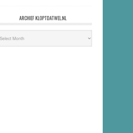
ARCHIEF KLOPTDATWEL.NL
hief
ptdatwel.nl