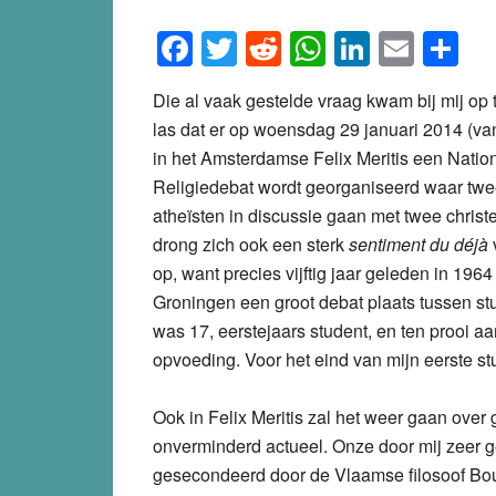
Facebook
Twitter
Reddit
WhatsApp
LinkedI
Emai
S
Die al vaak gestelde vraag kwam bij mij op 
las dat er op woensdag 29 januari 2014 (v
in het Amsterdamse Felix Meritis een Natio
Religiedebat wordt georganiseerd waar tw
atheïsten in discussie gaan met twee christ
drong zich ook een sterk
sentiment du déjà
v
op, want precies vijftig jaar geleden in 196
Groningen een groot debat plaats tussen st
was 17, eerstejaars student, en ten prooi aa
opvoeding. Voor het eind van mijn eerste st
Ook in Felix Meritis zal het weer gaan over
onverminderd actueel. Onze door mij zeer g
gesecondeerd door de Vlaamse filosoof Boud