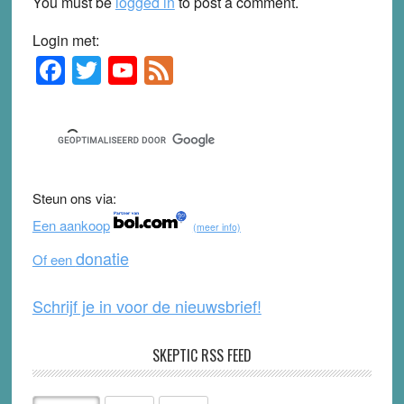
You must be
logged in
to post a comment.
Login met:
F
T
Y
F
Primary
Sidebar
a
wi
o
e
c
tt
u
e
e
er
T
d
b
u
Steun ons via:
o
b
Een aankoop
(meer info)
o
e
donatie
Of een
k
Schrijf je in voor de nieuwsbrief!
SKEPTIC RSS FEED