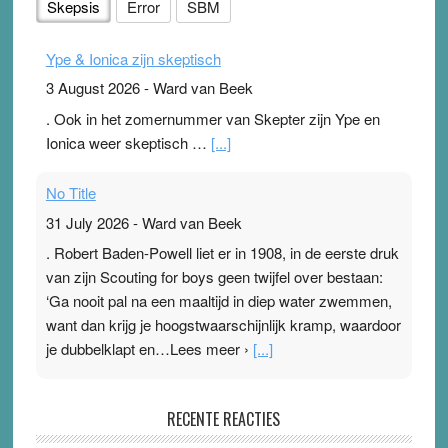
Skepsis
Error
SBM
Ype & Ionica zijn skeptisch
3 August 2026
-
Ward van Beek
. Ook in het zomernummer van Skepter zijn Ype en
Ionica weer skeptisch …
[...]
No Title
31 July 2026
-
Ward van Beek
. Robert Baden-Powell liet er in 1908, in de eerste druk
van zijn Scouting for boys geen twijfel over bestaan:
‘Ga nooit pal na een maaltijd in diep water zwemmen,
want dan krijg je hoogstwaarschijnlijk kramp, waardoor
je dubbelklapt en…Lees meer ›
[...]
Pleisterplakkers in de topspsort
RECENTE REACTIES
31 July 2026
-
Ward van Beek