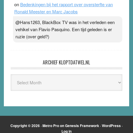
on
Bedenkingen bij het rapport over oversterfte van
Ronald Meester en Marc Jacobs
@Hans1263, BlackBox TV was in het verleden een
vehikel van Flavio Pasquino. Een tijd geleden is er
ruzie (over geld?)
ARCHIEF KLOPTDATWEL.NL
Archief
Kloptdatwel.nl
Copyright © 2026 ·
Metro Pro
on
Genesis Framework
·
WordPress
·
Log in