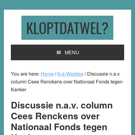
Skip
Skip
Skip
to
to
to
primary
main
primary
KLOPTDATWEL?
navigation
content
sidebar
MENU
You are here:
Home
/
K-d-Weetjes
/
Discussie n.a.v.
column Cees Renckens over Nationaal Fonds tegen
Kanker
Discussie n.a.v. column
Cees Renckens over
Nationaal Fonds tegen