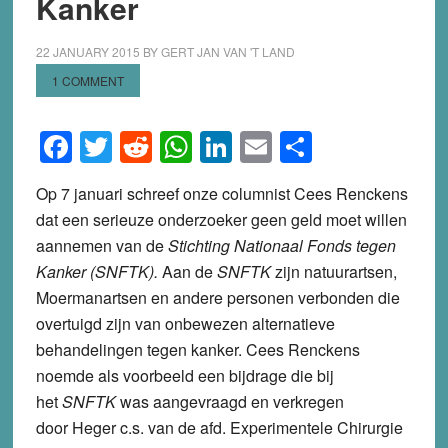
Kanker
22 JANUARY 2015
BY
GERT JAN VAN 'T LAND
1 COMMENT
Facebook
Twitter
Reddit
WhatsApp
LinkedIn
Email
Share
Op 7 januari schreef onze columnist Cees Renckens
dat een serieuze onderzoeker geen geld moet willen
aannemen van de
Stichting Nationaal Fonds tegen
Kanker (SNFTK).
Aan de
SNFTK
zijn natuurartsen,
Moermanartsen en andere personen verbonden die
overtuigd zijn van onbewezen alternatieve
behandelingen tegen kanker. Cees Renckens
noemde als voorbeeld een bijdrage die bij
het
SNFTK
was aangevraagd en verkregen
door Heger c.s. van de afd. Experimentele Chirurgie