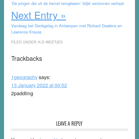
‘De jongen die uit de hemel terugkwam’ blijkt verzonnen verhaal
Next Entry »
Vandaag het Denkgelag in Antwerpen met Richard Dawkins en
Lawrence Krauss
FILED UNDER:
K-D-WEETJES
Reader
Trackbacks
Interactions
1geography
says:
13 January 2022 at 00:52
2paddling
LEAVE A REPLY