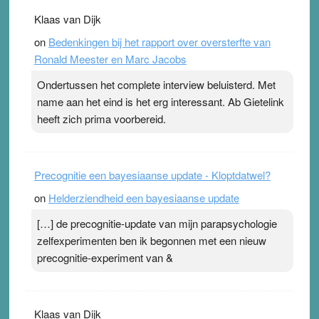
. Na mondtape is nu de neuspleister in trek bij
Klaas van Dijk
topsporters. Ze hopen ermee hun hartslag te verlagen
on
Bedenkingen bij het rapport over oversterfte van
terwijl ze meer zuurstof opnemen. Daarop heeft zo’n
Ronald Meester en Marc Jacobs
pleister geen effect. Maar het gevoel ‘makkelijker te
ademen’ kan goud waard zijn. Door…Lees meer
Ondertussen het complete interview beluisterd. Met
Pleisterplakkers in de topspsort ›
[...]
name aan het eind is het erg interessant. Ab Gietelink
heeft zich prima voorbereid.
Precognitie een bayesiaanse update - Kloptdatwel?
on
Helderziendheid een bayesiaanse update
[…] de precognitie-update van mijn parapsychologie
zelfexperimenten ben ik begonnen met een nieuw
precognitie-experiment van &
Klaas van Dijk