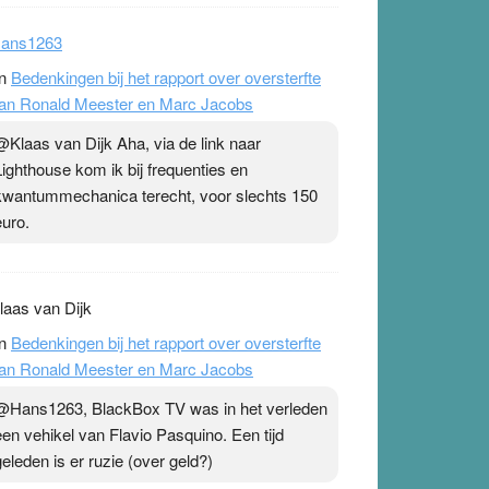
ans1263
n
Bedenkingen bij het rapport over oversterfte
an Ronald Meester en Marc Jacobs
@Klaas van Dijk Aha, via de link naar
Lighthouse kom ik bij frequenties en
kwantummechanica terecht, voor slechts 150
euro.
laas van Dijk
n
Bedenkingen bij het rapport over oversterfte
an Ronald Meester en Marc Jacobs
@Hans1263, BlackBox TV was in het verleden
een vehikel van Flavio Pasquino. Een tijd
geleden is er ruzie (over geld?)