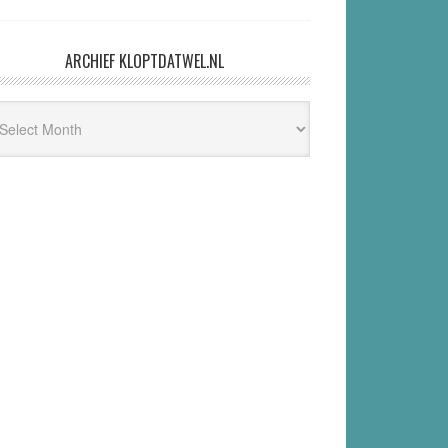
ARCHIEF KLOPTDATWEL.NL
hief
ptdatwel.nl