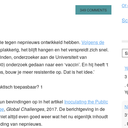
Of
349 COMMENTS
Sc
n
l
hare
ie tegen nepnieuws ontwikkeld hebben.
Volgens de
plakkerig, het blijft hangen en het verspreidt zich snel.
S
 Linden, onderzoeker aan de Universiteit van
) onderzoek gedaan naar een ‘vaccin’. En hij heeft ‘t
Y
s, bouw je meer resistentie op. Dat is het idee.’
3
.
Y
un bevindingen op in het artikel
Inoculating the Public
N
ge
,
Global Challenges
, 2017. De berichtgeving in de
3
iet altijd even goed weer wat het nu eigenlijk inhoudt
.
ijding van nepnieuws.