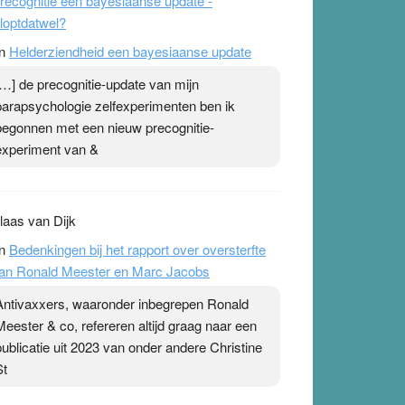
recognitie een bayesiaanse update -
loptdatwel?
n
Helderziendheid een bayesiaanse update
[…] de precognitie-update van mijn
parapsychologie zelfexperimenten ben ik
begonnen met een nieuw precognitie-
experiment van &
laas van Dijk
n
Bedenkingen bij het rapport over oversterfte
an Ronald Meester en Marc Jacobs
Antivaxxers, waaronder inbegrepen Ronald
Meester & co, refereren altijd graag naar een
publicatie uit 2023 van onder andere Christine
St