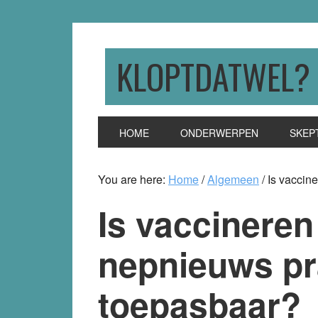
Skip
Skip
Skip
to
to
to
primary
main
primary
KLOPTDATWEL?
navigation
content
sidebar
HOME
ONDERWERPEN
SKEP
You are here:
Home
/
Algemeen
/
Is vaccin
Is vaccineren
nepnieuws pr
toepasbaar?