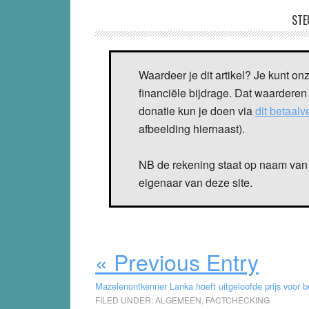
STE
Waardeer je dit artikel? Je kunt on
financiële bijdrage. Dat waarderen
donatie kun je doen via
dit betaal
afbeelding hiernaast).
NB de rekening staat op naam van 
eigenaar van deze site.
« Previous Entry
Mazelenontkenner Lanka hoeft uitgeloofde prijs voor be
FILED UNDER:
ALGEMEEN
,
FACTCHECKING