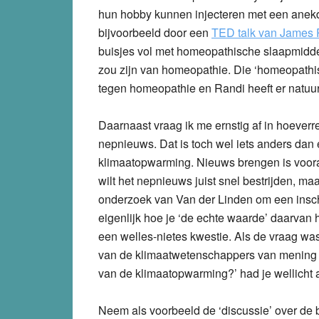
hun hobby kunnen injecteren met een anekdo
bijvoorbeeld door een
TED talk van James
buisjes vol met homeopathische slaapmiddele
zou zijn van homeopathie. Die ‘homeopathis
tegen homeopathie en Randi heeft er natuurl
Daarnaast vraag ik me ernstig af in hoeverr
nepnieuws. Dat is toch wel iets anders dan
klimaatopwarming. Nieuws brengen is vooral 
wilt het nepnieuws juist snel bestrijden, maar
onderzoek van Van der Linden om een insc
eigenlijk hoe je ‘de echte waarde’ daarvan 
een welles-nietes kwestie. Als de vraag wa
van de klimaatwetenschappers van mening is
van de klimaatopwarming?’ had je wellicht 
Neem als voorbeeld de ‘discussie’ over de 