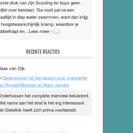
erste druk van zijn Scouting for boys geen
wijfel over bestaan: ‘Ga nooit pal na een
aaltijd in diep water zwemmen, want dan krijg
e hoogstwaarschijnlijk kramp, waardoor je
ubbelklapt en…Lees meer ›
[...]
leisterplakkers in de topspsort
RECENTE REACTIES
1 July 2026
-
Ward van Beek
 Na mondtape is nu de neuspleister in trek bij
laas van Dijk
opsporters. Ze hopen ermee hun hartslag te
n
Bedenkingen bij het rapport over oversterfte
erlagen terwijl ze meer zuurstof opnemen.
an Ronald Meester en Marc Jacobs
aarop heeft zo’n pleister geen effect. Maar het
evoel ‘makkelijker te ademen’ kan goud waard
Ondertussen het complete interview beluisterd.
ijn. Door…Lees meer Pleisterplakkers in de
Met name aan het eind is het erg interessant.
opspsort ›
[...]
Ab Gietelink heeft zich prima voorbereid.