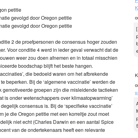
P
K
on petitie
natie
gevolgd door Oregon petitie
o
natie
gevolgd door Oregon petitie
nditie 2 de proefpersonen de consensus hoger zouden
ger. Voor conditie 4 werd in ieder geval verwacht dat de
rouwen weer zou doen afnemen en in totaal misschien
ceerde boodschap blijft het beste hangen.
‘vaccinaties’, die bedoeld waren om het afbrekende
K
) te beperken. Bij de ‘algemene vaccinatie’ werden de
o
ek gemotiveerde groepen zijn die misleidende tactieken
v
bat is onder wetenschappers over klimaatopwarming’
degelijk consensus is. Bij de ‘specifieke vaccinatie’
e die Oregon petitie met een korreltje zout moet
elijk niet echt (Charles Darwin en een aantal Spice
rocent van de ondertekenaars heeft een relevante