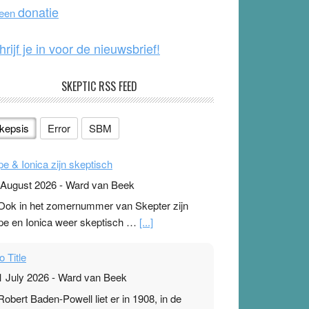
o
e
donatie
 een
k
hrijf je in voor de nieuwsbrief!
SKEPTIC RSS FEED
kepsis
Error
SBM
pe & Ionica zijn skeptisch
 August 2026
-
Ward van Beek
 Ook in het zomernummer van Skepter zijn
pe en Ionica weer skeptisch …
[...]
o Title
1 July 2026
-
Ward van Beek
 Robert Baden-Powell liet er in 1908, in de