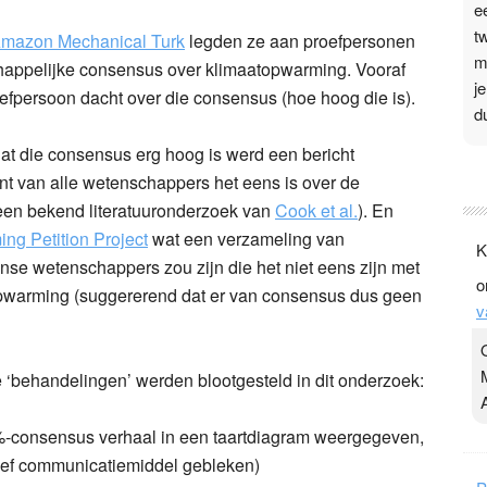
e
t
mazon Mechanical Turk
legden ze aan proefpersonen
m
chappelijke consensus over klimaatopwarming. Vooraf
j
fpersoon dacht over die consensus (hoe hoog die is).
d
dat die consensus erg hoog is werd een bericht
P
nt van alle wetenschappers het eens is over de
3
een bekend literatuuronderzoek van
Cook et al.
). En
.
ng Petition Project
wat een verzameling van
K
t
se wetenschappers zou zijn die het niet eens zijn met
o
v
 opwarming (suggererend dat er van consensus dus geen
v
D
g
z
 ‘behandelingen’ werden blootgesteld in dit onderzoek:
t
%-consensus verhaal in een taartdiagram weergegeven,
tief communicatiemiddel gebleken)