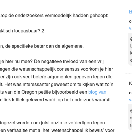
H
rop de onderzoekers vermoedelijk hadden gehoopt:
o
v
en, de specifieke beter dan de algemene.
 je hier nu mee? De negatieve invloed van een vrij
tegen die wetenschappelijk consensus voorkom je hier
 er zijn ook veel betere argumenten gegeven tegen die
K
alt. Het was interessanter geweest om te kijken wat zo’n
ts van die Oregon petitie bijvoorbeeld een
blog van
o
ifiek kritiek geleverd wordt op het onderzoek waaruit
v
 ingezet worden om juist onzin te verdedigen tegen
en verhaaltje met al het ‘wetenschappelijk bewijs’ voor