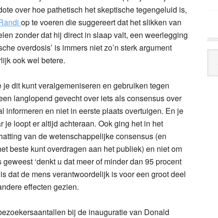
te over hoe pathetisch het skeptische tegengeluid is,
 Randi
op te voeren die suggereert dat het slikken van
n zonder dat hij direct in slaap valt, een weerlegging
che overdosis’ is immers niet zo’n sterk argument
Arc
ijk ook wel betere.
Klo
e je dit kunt veralgemeniseren en gebruiken tegen
 een langlopend gevecht over iets als consensus over
informeren en niet in eerste plaats overtuigen. En je
 je loopt er altijd achteraan. Ook ging het in het
hatting van de wetenschappelijke consensus (en
het beste kunt overdragen aan het publiek) en niet om
s geweest ‘denkt u dat meer of minder dan 95 procent
 dat de mens verantwoordelijk is voor een groot deel
andere effecten gezien.
bezoekersaantallen bij de inauguratie van Donald