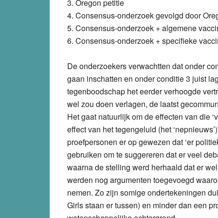
3. Oregon petitie
4. Consensus-onderzoek gevolgd door Oreg
5. Consensus-onderzoek +
algemene vacci
6. Consensus-onderzoek +
specifieke vacci
De onderzoekers verwachtten dat onder co
gaan inschatten en onder conditie 3 juist la
tegenboodschap het eerder verhoogde vert
wel zou doen verlagen, de laatst gecommuni
Het gaat natuurlijk om de effecten van die 
effect van het tegengeluid (het ‘nepnieuws’
proefpersonen er op gewezen dat ‘er politi
gebruiken om te suggereren dat er veel de
waarna de stelling werd herhaald dat er wel 
werden nog argumenten toegevoegd waarom j
nemen. Zo zijn somige ondertekeningen duid
Girls staan er tussen) en minder dan een p
wetenschappelijke achtergrond.