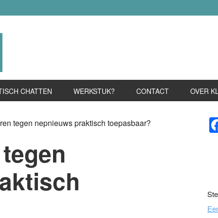
TISCH CHATTEN
WERKSTUK?
CONTACT
OVER K
P
eren tegen nepnieuws praktisch toepasbaar?
S
 tegen
aktisch
Ste
Ee