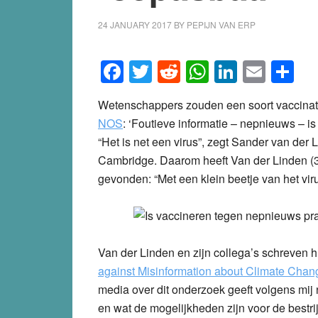
24 JANUARY 2017
BY
PEPIJN VAN ERP
Facebook
Twitter
Reddit
WhatsApp
LinkedI
Emai
S
Wetenschappers zouden een soort vaccinat
NOS
: ‘Foutieve informatie – nepnieuws – is 
“Het is net een virus”, zegt Sander van der
Cambridge. Daarom heeft Van der Linden (30
gevonden: “Met een klein beetje van het viru
Van der Linden en zijn collega’s schreven h
against Misinformation about Climate Chan
media over dit onderzoek geeft volgens mij n
en wat de mogelijkheden zijn voor de bestr