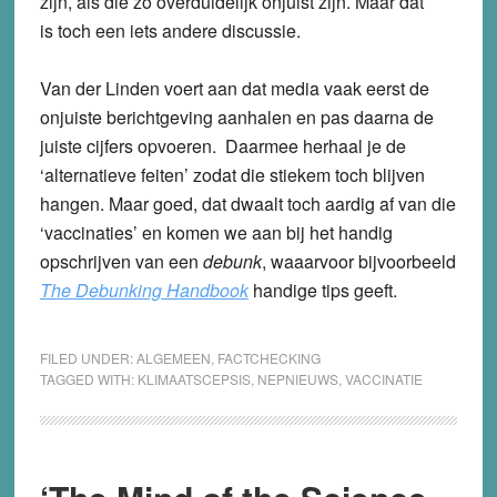
zijn, als die zo overduidelijk onjuist zijn. Maar dat
is toch een iets andere discussie.
Van der Linden voert aan dat media vaak eerst de
onjuiste berichtgeving aanhalen en pas daarna de
juiste cijfers opvoeren. Daarmee herhaal je de
‘alternatieve feiten’ zodat die stiekem toch blijven
hangen. Maar goed, dat dwaalt toch aardig af van die
‘vaccinaties’ en komen we aan bij het handig
opschrijven van een
debunk
, waaarvoor bijvoorbeeld
The Debunking Handbook
handige tips geeft.
FILED UNDER:
ALGEMEEN
,
FACTCHECKING
TAGGED WITH:
KLIMAATSCEPSIS
,
NEPNIEUWS
,
VACCINATIE