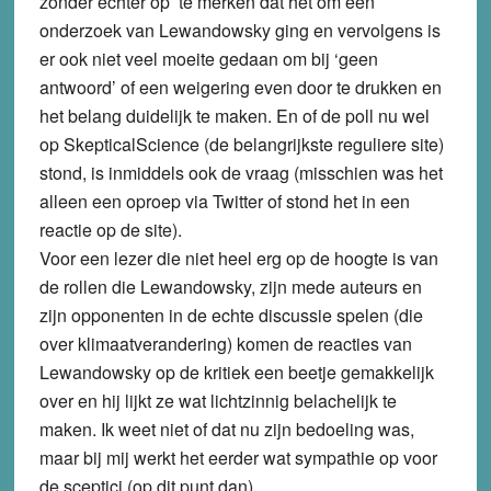
zonder echter op te merken dat het om een
onderzoek van Lewandowsky ging en vervolgens is
er ook niet veel moeite gedaan om bij ‘geen
antwoord’ of een weigering even door te drukken en
het belang duidelijk te maken. En of de poll nu wel
op SkepticalScience (de belangrijkste reguliere site)
stond, is inmiddels ook de vraag (misschien was het
alleen een oproep via Twitter of stond het in een
reactie op de site).
Voor een lezer die niet heel erg op de hoogte is van
de rollen die Lewandowsky, zijn mede auteurs en
zijn opponenten in de echte discussie spelen (die
over klimaatverandering) komen de reacties van
Lewandowsky op de kritiek een beetje gemakkelijk
over en hij lijkt ze wat lichtzinnig belachelijk te
maken. Ik weet niet of dat nu zijn bedoeling was,
maar bij mij werkt het eerder wat sympathie op voor
de sceptici (op dit punt dan).