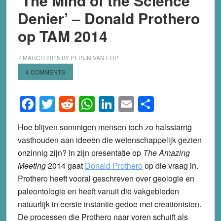
‘The Mind of the Science
Denier’ – Donald Prothero
op TAM 2014
7 MARCH 2015
BY
PEPIJN VAN ERP
4 COMMENTS
Facebook
Twitter
Reddit
WhatsApp
LinkedIn
Email
Share
Hoe blijven sommigen mensen toch zo halsstarrig
vasthouden aan ideeën die wetenschappelijk gezien
onzinnig zijn? In zijn presentatie op
The Amazing
Meeting
2014 gaat
Donald Prothero
op die vraag in.
Prothero heeft vooral geschreven over geologie en
paleontologie en heeft vanuit die vakgebieden
natuurlijk in eerste instantie gedoe met creationisten.
De processen die Prothero naar voren schuift als