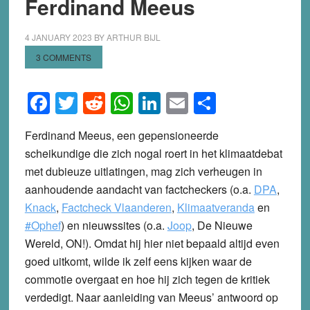
Ferdinand Meeus
4 JANUARY 2023
BY
ARTHUR BIJL
3 COMMENTS
Facebook
Twitter
Reddit
WhatsApp
LinkedIn
Email
Share
Ferdinand Meeus, een gepensioneerde
scheikundige die zich nogal roert in het klimaatdebat
met dubieuze uitlatingen, mag zich verheugen in
aanhoudende aandacht van factcheckers (o.a.
DPA
,
Knack
,
Factcheck Vlaanderen
,
Klimaatveranda
en
#Ophef
) en nieuwssites (o.a.
Joop
, De Nieuwe
Wereld, ON!). Omdat hij hier niet bepaald altijd even
goed uitkomt, wilde ik zelf eens kijken waar de
commotie overgaat en hoe hij zich tegen de kritiek
verdedigt. Naar aanleiding van Meeus’ antwoord op