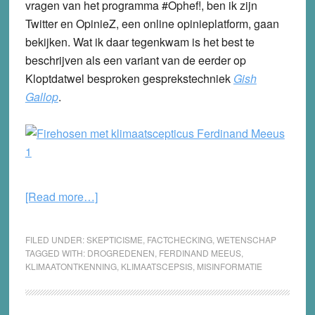
vragen van het programma #Ophef!, ben ik zijn
Twitter en OpinieZ, een online opinieplatform, gaan
bekijken. Wat ik daar tegenkwam is het best te
beschrijven als een variant van de eerder op
Kloptdatwel besproken gesprekstechniek
Gish
Gallop
.
about
[Read more…]
Firehosen
met
FILED UNDER:
SKEPTICISME
,
FACTCHECKING
,
WETENSCHAP
klimaatscepticus
TAGGED WITH:
DROGREDENEN
,
FERDINAND MEEUS
,
KLIMAATONTKENNING
,
KLIMAATSCEPSIS
,
MISINFORMATIE
Ferdinand
Meeus