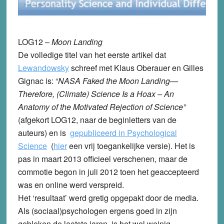
LOG12 –
Moon Landing
De volledige titel van het eerste artikel dat
Lewandowsky
schreef met Klaus Oberauer en Gilles
Gignac is: “
NASA Faked the Moon Landing—
Therefore, (Climate) Science Is a Hoax – An
Anatomy of the Motivated Rejection of Science”
(afgekort LOG12, naar de beginletters van de
auteurs) en is
gepubliceerd in Psychological
Science
(
hier
een vrij toegankelijke versie). Het is
pas in maart 2013 officieel verschenen, maar de
commotie begon in juli 2012 toen het geaccepteerd
was en online werd verspreid.
Het ‘resultaat’ werd gretig opgepakt door de media.
Als (sociaal)psychologen ergens goed in zijn
gebleken de laatste jaren, is het wel weinig