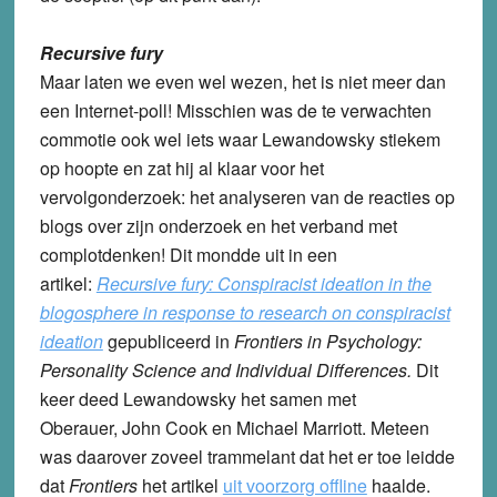
Recursive fury
Maar laten we even wel wezen, het is niet meer dan
een Internet-poll! Misschien was de te verwachten
commotie ook wel iets waar Lewandowsky stiekem
op hoopte en zat hij al klaar voor het
vervolgonderzoek: het analyseren van de reacties op
blogs over zijn onderzoek en het verband met
complotdenken! Dit mondde uit in een
artikel:
Recursive fury: Conspiracist ideation in the
blogosphere in response to research on conspiracist
ideation
gepubliceerd in
Frontiers in Psychology:
Personality Science and Individual Differences.
Dit
keer deed Lewandowsky het samen met
Oberauer, John Cook en Michael Marriott. Meteen
was daarover zoveel trammelant dat het er toe leidde
dat
Frontiers
het artikel
uit voorzorg offline
haalde.