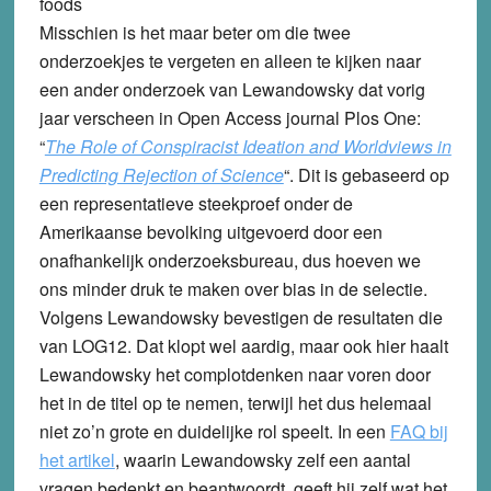
foods
Misschien is het maar beter om die twee
onderzoekjes te vergeten en alleen te kijken naar
een ander onderzoek van Lewandowsky dat vorig
jaar verscheen in Open Access journal Plos One:
“
The Role of Conspiracist Ideation and Worldviews in
Predicting Rejection of Science
“. Dit is gebaseerd op
een representatieve steekproef onder de
Amerikaanse bevolking uitgevoerd door een
onafhankelijk onderzoeksbureau, dus hoeven we
ons minder druk te maken over bias in de selectie.
Volgens Lewandowsky bevestigen de resultaten die
van LOG12. Dat klopt wel aardig, maar ook hier haalt
Lewandowsky het complotdenken naar voren door
het in de titel op te nemen, terwijl het dus helemaal
niet zo’n grote en duidelijke rol speelt. In een
FAQ bij
het artikel
,
waarin Lewandowsky zelf een aantal
vragen bedenkt en beantwoordt, geeft hij zelf wat het