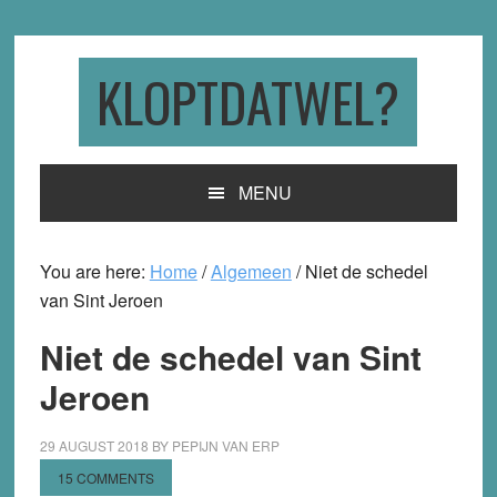
Skip
Skip
Skip
to
to
to
primary
main
primary
KLOPTDATWEL?
navigation
content
sidebar
MENU
You are here:
Home
/
Algemeen
/
Niet de schedel
van Sint Jeroen
Niet de schedel van Sint
Jeroen
29 AUGUST 2018
BY
PEPIJN VAN ERP
15 COMMENTS