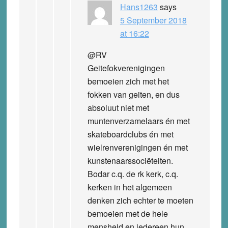
Hans1263
says
5 September 2018
at 16:22
@RV
Geitefokverenigingen
bemoeien zich met het
fokken van geiten, en dus
absoluut niet met
muntenverzamelaars én met
skateboardclubs én met
wielrenverenigingen én met
kunstenaarssociëteiten.
Bodar c.q. de rk kerk, c.q.
kerken in het algemeen
denken zich echter te moeten
bemoeien met de hele
mensheid en iedereen hun