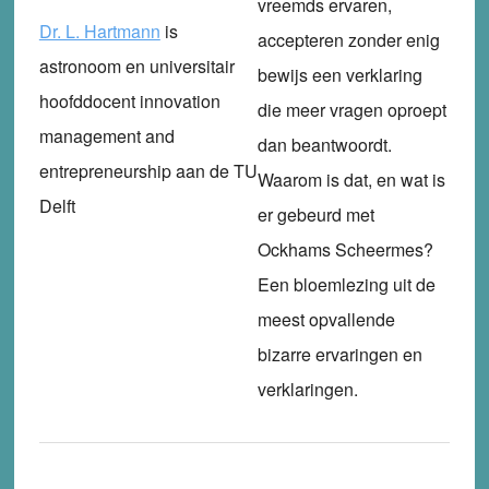
vreemds ervaren,
Dr. L. Hartmann
is
accepteren zonder enig
astronoom en universitair
bewijs een verklaring
hoofddocent innovation
die meer vragen oproept
management and
dan beantwoordt.
entrepreneurship aan de TU
Waarom is dat, en wat is
Delft
er gebeurd met
Ockhams Scheermes?
Een bloemlezing uit de
meest opvallende
bizarre ervaringen en
verklaringen.