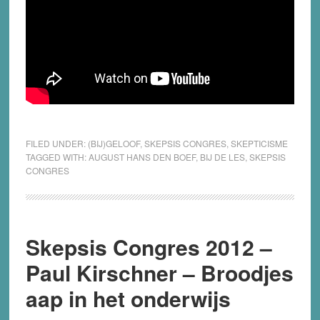
FILED UNDER:
(BIJ)GELOOF
,
SKEPSIS CONGRES
,
SKEPTICISME
TAGGED WITH:
AUGUST HANS DEN BOEF
,
BIJ DE LES
,
SKEPSIS
CONGRES
Skepsis Congres 2012 –
Paul Kirschner – Broodjes
aap in het onderwijs