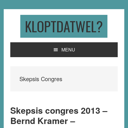
Skip
Skip
Skip
to
to
to
primary
main
primary
KLOPTDATWEL?
navigation
content
sidebar
MENU
Skepsis Congres
Skepsis congres 2013 –
Bernd Kramer –