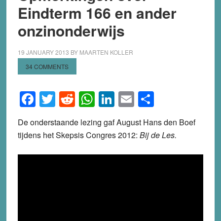
Eindterm 166 en ander
onzinonderwijs
19 JANUARY 2013
BY
MAARTEN KOLLER
34 COMMENTS
Facebook
Twitter
Reddit
WhatsApp
LinkedIn
Email
Share
De onderstaande lezing gaf August Hans den Boef
tijdens het Skepsis Congres 2012:
Bij de Les.