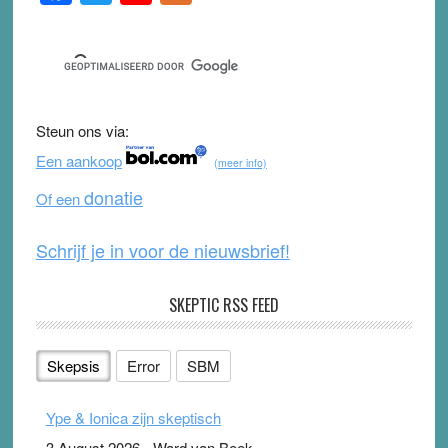
Sidebar
a
wi
o
e
c
tt
u
e
e
er
T
d
b
u
Steun ons via:
o
b
Een aankoop
(meer info)
o
e
donatie
Of een
k
Schrijf je in voor de nieuwsbrief!
SKEPTIC RSS FEED
Skepsis
Error
SBM
Ype & Ionica zijn skeptisch
3 August 2026
-
Ward van Beek