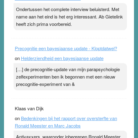
ademen’ kan goud waard zijn. Door…Lees meer
Ondertussen het complete interview beluisterd. Met
Pleisterplakkers in de topspsort ›
[...]
name aan het eind is het erg interessant. Ab Gietelink
heeft zich prima voorbereid.
Precognitie een bayesiaanse update - Kloptdatwel?
on
Helderziendheid een bayesiaanse update
[…] de precognitie-update van mijn parapsychologie
zelfexperimenten ben ik begonnen met een nieuw
precognitie-experiment van &
Klaas van Dijk
on
Bedenkingen bij het rapport over oversterfte van
Ronald Meester en Marc Jacobs
Antivaxxers, waaronder inbegrepen Ronald Meester