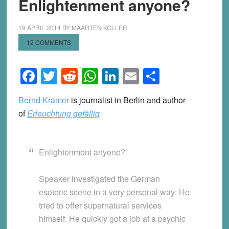
Enlightenment anyone?
19 APRIL 2014
BY
MAARTEN KOLLER
12 COMMENTS
Facebook
Twitter
Reddit
WhatsApp
LinkedIn
Email
Share
Bernd Kramer
is journalist in Berlin and author
of
Erleuchtung gefällig
Enlightenment anyone?
Speaker investigated the German
esoteric scene in a very personal way: He
tried to offer supernatural services
himself. He quickly got a job at a psychic