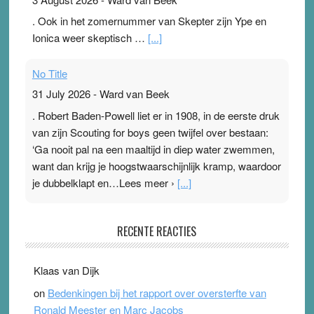
. Ook in het zomernummer van Skepter zijn Ype en
Ionica weer skeptisch …
[...]
No Title
31 July 2026
-
Ward van Beek
. Robert Baden-Powell liet er in 1908, in de eerste druk
van zijn Scouting for boys geen twijfel over bestaan:
‘Ga nooit pal na een maaltijd in diep water zwemmen,
want dan krijg je hoogstwaarschijnlijk kramp, waardoor
je dubbelklapt en…Lees meer ›
[...]
Pleisterplakkers in de topspsort
RECENTE REACTIES
31 July 2026
-
Ward van Beek
. Na mondtape is nu de neuspleister in trek bij
Klaas van Dijk
topsporters. Ze hopen ermee hun hartslag te verlagen
on
Bedenkingen bij het rapport over oversterfte van
terwijl ze meer zuurstof opnemen. Daarop heeft zo’n
Ronald Meester en Marc Jacobs
pleister geen effect. Maar het gevoel ‘makkelijker te