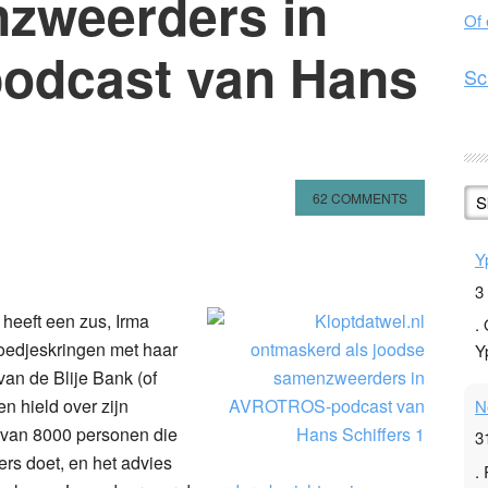
zweerders in
Of
dcast van Hans
Sc
62 COMMENTS
S
n
l
hare
Y
3
heeft een zus, Irma
.
hoedjeskringen met haar
Y
an de Blije Bank (of
en hield over zijn
N
 van 8000 personen die
3
ers doet, en het advies
.