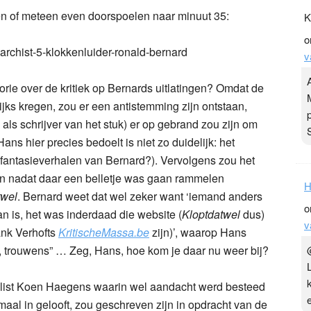
ren of meteen even doorspoelen naar minuut 35:
K
o
archist-5-klokkenluider-ronald-bernard
v
ie over de kritiek op Bernards uitlatingen? Omdat de
jks kregen, zou er een antistemming zijn ontstaan,
 als schrijver van het stuk) er op gebrand zou zijn om
ans hier precies bedoelt is niet zo duidelijk: het
 fantasieverhalen van Bernard?). Vervolgens zou het
n nadat daar een belletje was gaan rammelen
H
twel
. Bernard weet dat wel zeker want ‘iemand anders
o
 is, het was inderdaad die website (
Kloptdatwel
dus)
v
ank Verhofts
KritischeMassa.be
zijn)’, waarop Hans
, trouwens” … Zeg, Hans, hoe kom je daar nu weer bij?
list Koen Haegens waarin wel aandacht werd besteed
aal in gelooft, zou geschreven zijn in opdracht van de