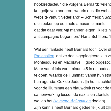
hoofdredacteur, die volgens Bernard: “vriend
kringetje van anderen, waarin dus die websit
website vanuit Nederland” – Schiffers: “
Klop
die zoeken op een hele amusante manier, t
dat dat daar vier, vijf mannen eigenlijk iet
anticampagne begonnen.” Hans Schiffers: “Dit
Wat een fantasie heeft Bernard toch! Over d
Protocollen
, dat ze deels geplagieerd zijn
Montesquieu en Machiavelli (goed opgezoch
Maar vanaf iets voor minuut 45 in de podcas
te doen, waarbij de Illuminati vanuit hun st
hun agenda. Ook de Joden zijn hun slachtoff
voor de Illuminati een blauwdruk is voor de
samenwerking tussen de nazi’s en zionisten
wel op het
Ha’avara-Abkommen
doelen).
Zijn kennis heeft Bernard gedeeltelijk uit zi