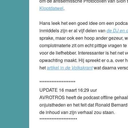
om de antisemitische Protocollen van Sion 
Kloptdatwel
.
Hans leek het een goed idee om een podcas
inmiddels zijn er al vijf delen van
de DJ en d
sprake, maar ook een hoop ander gezeur, waa
complotmaterie zit om echt pittige vragen te 
voor de liefhebber. Interessanter is het net
opwachting maakt. Hij spreekt er o.a. over 
het
artikel in
de Volkskrant
wat daarna vers
*********************
UPDATE 16 maart 16:29 uur
AVROTROS heeft de podcast offline gehaald
onjuistheden en het feit dat Ronald Berna
de inhoud van zijn verhaal zou staan.
**********************