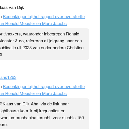
laas van Dijk
n
Bedenkingen bij het rapport over oversterfte
an Ronald Meester en Marc Jacobs
Antivaxxers, waaronder inbegrepen Ronald
Meester & co, refereren altijd graag naar een
publicatie uit 2023 van onder andere Christine
St
ans1263
n
Bedenkingen bij het rapport over oversterfte
an Ronald Meester en Marc Jacobs
@Klaas van Dijk Aha, via de link naar
Lighthouse kom ik bij frequenties en
kwantummechanica terecht, voor slechts 150
euro.