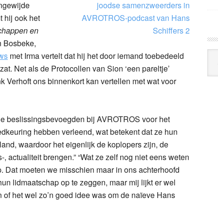
ingewijde
 hij ook het
schappen en
n Bosbeke,
Arc
ews
met Irma vertelt dat hij het door iemand toebedeeld
Klo
at. Net als de Protocollen van Sion ‘een pareltje’
nk Verhoft ons binnenkort kan vertellen met wat voor
lle beslissingsbevoegden bij AVROTROS voor het
edkeuring hebben verleend, wat betekent dat ze hun
land, waardoor het eigenlijk de koplopers zijn, de
, actualiteit brengen.” “Wat ze zelf nog niet eens weten
p. Dat moeten we misschien maar in ons achterhoofd
 lidmaatschap op te zeggen, maar mij lijkt er wel
 of het wel zo’n goed idee was om de naïeve Hans