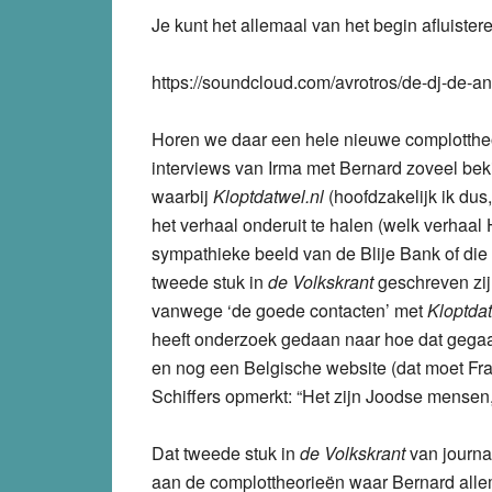
Je kunt het allemaal van het begin afluiste
https://soundcloud.com/avrotros/de-dj-de-an
Horen we daar een hele nieuwe complottheor
interviews van Irma met Bernard zoveel beki
waarbij
Kloptdatwel.nl
(hoofdzakelijk ik dus,
het verhaal onderuit te halen (welk verhaal H
sympathieke beeld van de Blije Bank of die
tweede stuk in
de Volkskrant
geschreven zij
vanwege ‘de goede contacten’ met
Kloptda
heeft onderzoek gedaan naar hoe dat gegaan
en nog een Belgische website (dat moet Fr
Schiffers opmerkt: “Het zijn Joodse mensen
Dat tweede stuk in
de Volkskrant
van journa
aan de complottheorieën waar Bernard allem