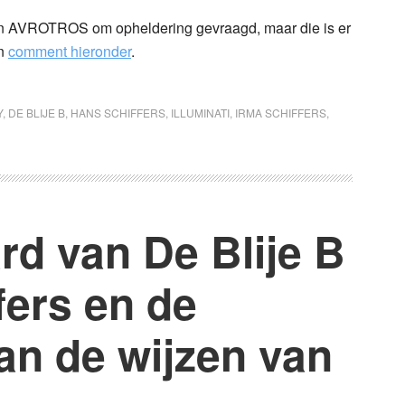
 in AVROTROS om opheldering gevraagd, maar die is er
jn
comment hieronder
.
Y
,
DE BLIJE B
,
HANS SCHIFFERS
,
ILLUMINATI
,
IRMA SCHIFFERS
,
rd van De Blije B
fers en de
an de wijzen van