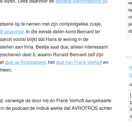
te lezen. Lees daarvoor de
eerdere berichtgeving op
e
t
m
tserie op te nemen met zijn complotgekke zusje,
j
d
e anarchist
. In die eerste delen komt Bernard ter
ruit vooral blijkt dat Hans te weinig in de
P
stellen aan Irma. Beetje saai dus, alleen interessant
 verschenen deel 5, waarin Ronald Bernard zelf zijn
3
het
stuk op Kloptdatwel
, het
stuk van Frank Verhoft
en
.
P
cheen.
t
K
v
o
D
g
z
, vanwege de door mij en Frank Verhoft aangekaarte
t
rd in de podcast de indruk wekte dat AVROTROS achter