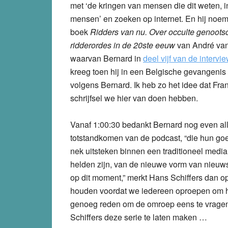
met ‘de kringen van mensen die dit weten, 
mensen’ en zoeken op internet. En hij noemt
boek
Ridders van nu. Over occulte genoot
ridderordes in de 20ste eeuw
van André va
waarvan Bernard in
deel vijf van de intervi
kreeg toen hij in een Belgische gevangenis z
volgens Bernard. Ik heb zo het idee dat Fra
schrijfsel we hier van doen hebben.
Vanaf 1:00:30 bedankt Bernard nog even a
totstandkomen van de podcast, “die hun go
nek uitsteken binnen een traditioneel media
helden zijn, van de nieuwe vorm van nieuws-
op dit moment,” merkt Hans Schiffers dan o
houden voordat we iedereen oproepen om hun
genoeg reden om de omroep eens te vragen
Schiffers deze serie te laten maken …