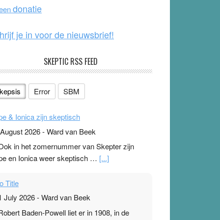
o
e
donatie
 een
k
hrijf je in voor de nieuwsbrief!
SKEPTIC RSS FEED
kepsis
Error
SBM
pe & Ionica zijn skeptisch
 August 2026
-
Ward van Beek
 Ook in het zomernummer van Skepter zijn
pe en Ionica weer skeptisch …
[...]
o Title
1 July 2026
-
Ward van Beek
 Robert Baden-Powell liet er in 1908, in de