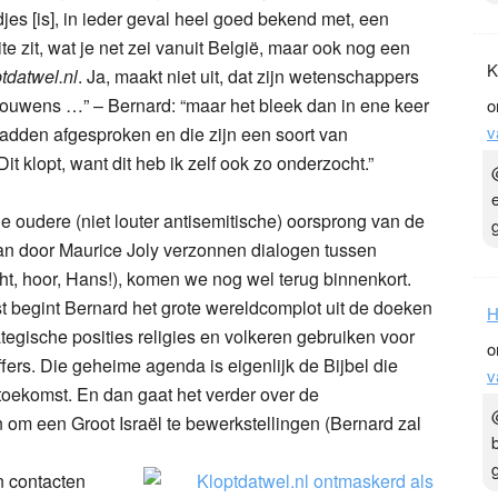
jes [is], in ieder geval heel goed bekend met, een
e zit, wat je net zei vanuit België, maar ook nog een
K
tdatwel.nl
. Ja, maakt niet uit, dat zijn wetenschappers
rouwens …” – Bernard: “maar het bleek dan in ene keer
o
v
s hadden afgesproken en die zijn een soort van
 klopt, want dit heb ik zelf ook zo onderzocht.”
ie oudere (niet louter antisemitische) oorsprong van de
 van door Maurice Joly verzonnen dialogen tussen
t, hoor, Hans!), komen we nog wel terug binnenkort.
t begint Bernard het grote wereldcomplot uit de doeken
H
rategische posities religies en volkeren gebruiken voor
o
ers. Die geheime agenda is eigenlijk de Bijbel die
v
 toekomst. En dan gaat het verder over de
 om een Groot Israël te bewerkstellingen (Bernard zal
jn contacten