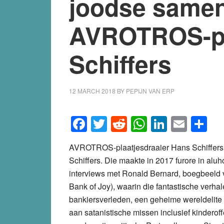
joodse samen
AVROTROS-po
Schiffers
12 MARCH 2018
BY
PEPIJN VAN ERP
Facebook
Twitter
Reddit
WhatsApp
LinkedI
Emai
S
AVROTROS-plaatjesdraaier Hans Schiffers 
Schiffers. Die maakte in 2017 furore in alu
interviews met Ronald Bernard, boegbeeld v
Bank of Joy), waarin die fantastische verhal
bankiersverleden, een geheime wereldelite
aan satanistische missen inclusief kinderoff