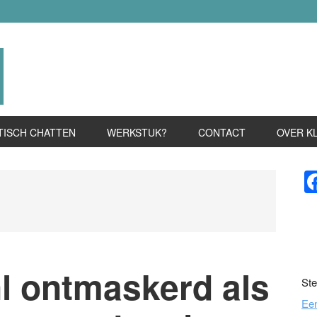
TISCH CHATTEN
WERKSTUK?
CONTACT
OVER K
P
S
l ontmaskerd als
Ste
Ee