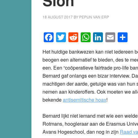
Sion
18 AUGUST 2017
BY
PEPIJN VAN ERP
Facebook
Twitter
Reddit
WhatsApp
LinkedI
Emai
S
Het huidige bankwezen kan niet iedereen be
beogen een alternatief te bieden, des te m
een. Een “coöperatieve fairtrade pro-life b
Bernard gaf onlangs een bizar interview. Da
machtigen der aarde, getuige was van hun s
nemen aan kinderoffers. Ook moeten we al
bekende
antisemitische hoax
!
Bernard lijkt niet iemand met wie een wel
Rotmans, hoogleraar aan de Erasmus Univer
Avans Hogeschool, dan nog in zijn
Raad va