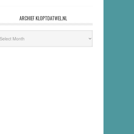
ARCHIEF KLOPTDATWEL.NL
hief
ptdatwel.nl