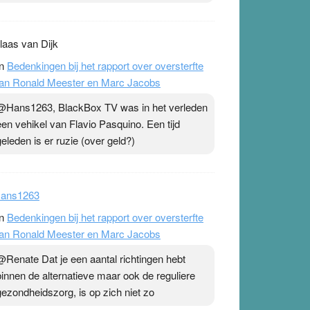
laas van Dijk
n
Bedenkingen bij het rapport over oversterfte
an Ronald Meester en Marc Jacobs
@Hans1263, BlackBox TV was in het verleden
een vehikel van Flavio Pasquino. Een tijd
geleden is er ruzie (over geld?)
ans1263
n
Bedenkingen bij het rapport over oversterfte
an Ronald Meester en Marc Jacobs
@Renate Dat je een aantal richtingen hebt
binnen de alternatieve maar ook de reguliere
gezondheidszorg, is op zich niet zo