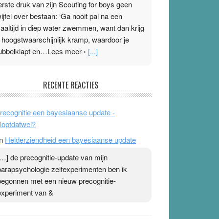
erste druk van zijn Scouting for boys geen
wijfel over bestaan: ‘Ga nooit pal na een
aaltijd in diep water zwemmen, want dan krijg
e hoogstwaarschijnlijk kramp, waardoor je
ubbelklapt en…Lees meer ›
[...]
leisterplakkers in de topspsort
RECENTE REACTIES
1 July 2026
-
Ward van Beek
 Na mondtape is nu de neuspleister in trek bij
recognitie een bayesiaanse update -
opsporters. Ze hopen ermee hun hartslag te
loptdatwel?
erlagen terwijl ze meer zuurstof opnemen.
n
Helderziendheid een bayesiaanse update
aarop heeft zo’n pleister geen effect. Maar het
evoel ‘makkelijker te ademen’ kan goud waard
[…] de precognitie-update van mijn
ijn. Door…Lees meer Pleisterplakkers in de
parapsychologie zelfexperimenten ben ik
opspsort ›
[...]
begonnen met een nieuw precognitie-
experiment van &