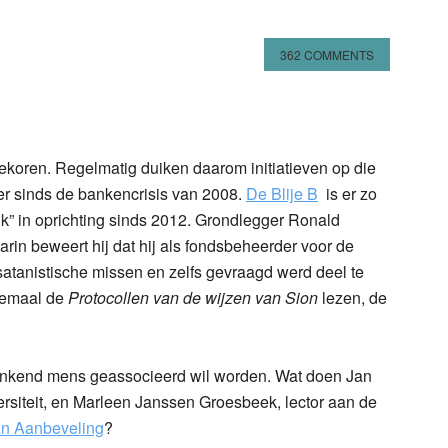
362 COMMENTS
n
l
hare
koren. Regelmatig duiken daarom initiatieven op die
eer sinds de bankencrisis van 2008.
De Blije B
is er zo
ank” in oprichting sinds 2012. Grondlegger Ronald
arin beweert hij dat hij als fondsbeheerder voor de
atanistische missen en zelfs gevraagd werd deel te
lemaal de
Protocollen van de wijzen van Sion
lezen, de
denkend mens geassocieerd wil worden. Wat doen Jan
siteit, en Marleen Janssen Groesbeek, lector aan de
n Aanbeveling
?