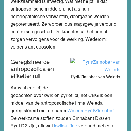
werkzaamheid is afwezig. Wat niet helpt, is dat
antroposofische middelen, net als hun
homeopathische verwanten, doorgaans worden
gepotentieerd. Ze worden dus stapsgewijs verdund
en ritmisch geschud. De krachten uit het heelal
zorgen vervolgens voor de werking. Wederom:
volgens antroposofen.
Geregistreerde
antroposofica en
etikettenruil
Pyrit/Zinnober van Weleda
Aansluitend bij de
gedachten over kwik en pyriet: bij het CBG is een
middel van de antroposofische firma Weleda
geregistreerd met de naam
Weleda Pyrit/Zinnober
.
De werkzame stoffen zouden Cinnabarit D20 en
Pyrit D2 zijn, oftewel
kwiksulfide
verdund met een