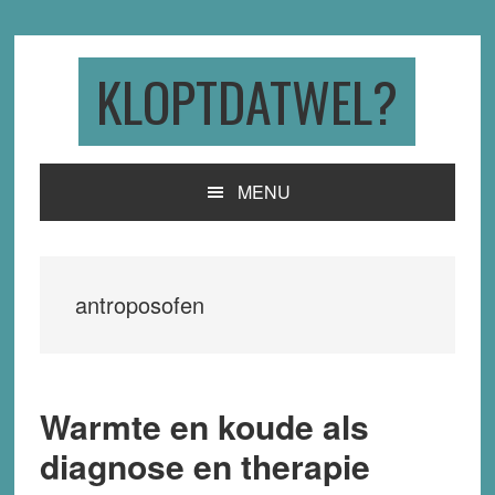
Skip
Skip
Skip
to
to
to
primary
main
primary
KLOPTDATWEL?
navigation
content
sidebar
MENU
antroposofen
Warmte en koude als
diagnose en therapie