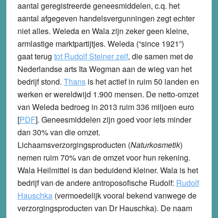
aantal geregistreerde geneesmiddelen, c.q. het
aantal afgegeven handelsvergunningen zegt echter
niet alles. Weleda en Wala zijn zeker geen kleine,
armlastige marktpartijtjes. Weleda (“since 1921”)
gaat terug
tot Rudolf Steiner zelf
, die samen met de
Nederlandse arts Ita Wegman aan de wieg van het
bedrijf stond.
Thans
is het actief in ruim 50 landen en
werken er wereldwijd 1.900 mensen. De netto-omzet
van Weleda bedroeg in 2013 ruim 336 miljoen euro
[
PDF
]. Geneesmiddelen zijn goed voor iets minder
dan 30% van die omzet.
Lichaamsverzorgingsproducten (
Naturkosmetik
)
nemen ruim 70% van de omzet voor hun rekening.
Wala Heilmittel is dan beduidend kleiner. Wala is het
bedrijf van de andere antroposofische Rudolf:
Rudolf
Hauschka
(vermoedelijk vooral bekend vanwege de
verzorgingsproducten van Dr Hauschka). De naam