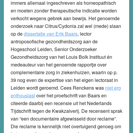
immers allemaal ingeschreven als homeopathisch
en moeten zonder therapeutische indicatie worden
verkocht wegens gebrek aan bewijs. Het genoemde
onderzoek naar Citrus/Cydonia zal wel (mede) slaan
op de
dissertatie van Erik Baars
, lector
antroposofische gezondheidszorg aan de
Hogeschool Leiden, Senior Onderzoeker
Gezondheidszorg van het Louis Bolk Instituut én
medeauteur van het genoemde rapportje over
complementaire zorg in ziekenhuizen, waarin op p.
39 nog even de expertise van het eigen lectoraat in
Leiden wordt geroemd. Cees Renckens was
niet erg
enthousiast
over het proefschrift van Baars en
citeerde daarbij een recensie uit het Nederlands
Tijdschrift tegen de Kwakzalverij. De recensent sprak
van “een documentaire afgewisseld door reclame”.
Die reclame is kennelijk niet overtuigend genoeg om