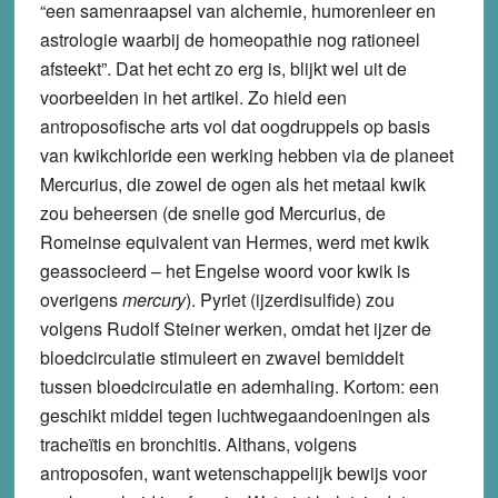
“een samenraapsel van alchemie, humorenleer en
astrologie waarbij de homeopathie nog rationeel
afsteekt”. Dat het echt zo erg is, blijkt wel uit de
voorbeelden in het artikel. Zo hield een
antroposofische arts vol dat oogdruppels op basis
van kwikchloride een werking hebben via de planeet
Mercurius, die zowel de ogen als het metaal kwik
zou beheersen (de snelle god Mercurius, de
Romeinse equivalent van Hermes, werd met kwik
geassocieerd – het Engelse woord voor kwik is
overigens
mercury
). Pyriet (ijzerdisulfide) zou
volgens Rudolf Steiner werken, omdat het ijzer de
bloedcirculatie stimuleert en zwavel bemiddelt
tussen bloedcirculatie en ademhaling. Kortom: een
geschikt middel tegen luchtwegaandoeningen als
tracheïtis en bronchitis. Althans, volgens
antroposofen, want wetenschappelijk bewijs voor