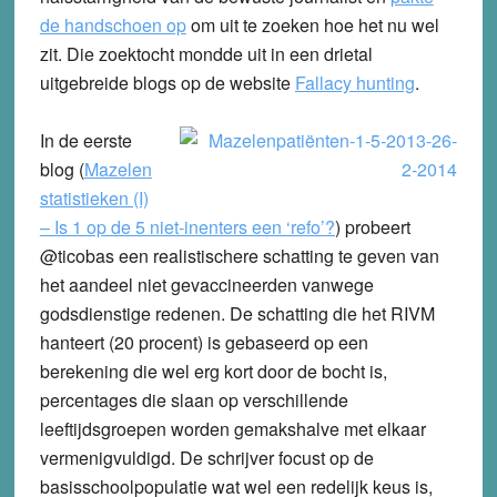
de handschoen op
om uit te zoeken hoe het nu wel
zit. Die zoektocht mondde uit in een drietal
uitgebreide blogs op de website
Fallacy hunting
.
In de eerste
blog (
Mazelen
statistieken (I)
– Is 1 op de 5 niet-inenters een ‘refo’?
) probeert
@ticobas een realistischere schatting te geven van
het aandeel niet gevaccineerden vanwege
godsdienstige redenen. De schatting die het RIVM
hanteert (20 procent) is gebaseerd op een
berekening die wel erg kort door de bocht is,
percentages die slaan op verschillende
leeftijdsgroepen worden gemakshalve met elkaar
vermenigvuldigd. De schrijver focust op de
basisschoolpopulatie wat wel een redelijk keus is,