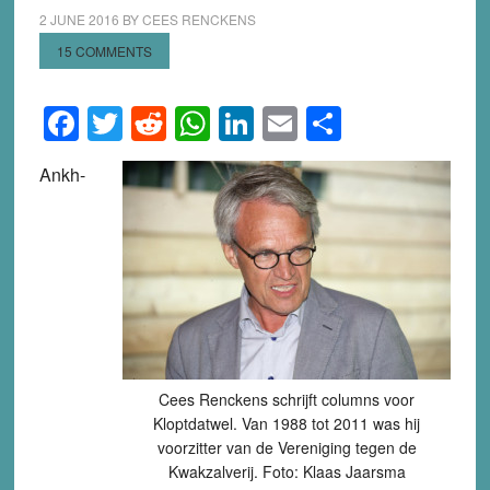
2 JUNE 2016
BY
CEES RENCKENS
15 COMMENTS
Facebook
Twitter
Reddit
WhatsApp
LinkedIn
Email
Share
Ankh-
Cees Renckens schrijft columns voor
Kloptdatwel. Van 1988 tot 2011 was hij
voorzitter van de Vereniging tegen de
Kwakzalverij. Foto: Klaas Jaarsma