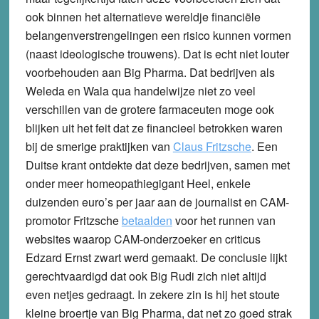
ook binnen het alternatieve wereldje financiële
belangenverstrengelingen een risico kunnen vormen
(naast ideologische trouwens). Dat is echt niet louter
voorbehouden aan Big Pharma. Dat bedrijven als
Weleda en Wala qua handelwijze niet zo veel
verschillen van de grotere farmaceuten moge ook
blijken uit het feit dat ze financieel betrokken waren
bij de smerige praktijken van
Claus Fritzsche
. Een
Duitse krant ontdekte dat deze bedrijven, samen met
onder meer homeopathiegigant Heel, enkele
duizenden euro’s per jaar aan de journalist en CAM-
promotor Fritzsche
betaalden
voor het runnen van
websites waarop CAM-onderzoeker en criticus
Edzard Ernst zwart werd gemaakt. De conclusie lijkt
gerechtvaardigd dat ook Big Rudi zich niet altijd
even netjes gedraagt. In zekere zin is hij het stoute
kleine broertje van Big Pharma, dat net zo goed strak