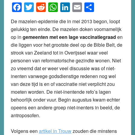
Facebook
Twitter
Reddit
WhatsApp
LinkedIn
Email
Share
De mazelen-epidemie die in mei 2013 begon, loopt
gelukkig ten einde. De mazelen doken voornamelijk
op in
gemeenten met een lage vaccinatiegraad
en
die liggen voor het grootste deel op de Bible Belt, de
strook van Zeeland tot in Overijssel waar veel
personen van reformatorische gezindte wonen. Niet
zo vreemd dat er weer veel discussie was of niet-
inenten vanwege godsdienstige redenen nog wel
van deze tijd is en of vaccinatie niet verplicht zou
moeten worden. De niet-inentende refo’s lagen
behoorlijk onder vuur.
Begin augustus kwam echter
opeens een andere groep niet-inenters in beeld, de
antroposofen.
Volgens een
artikel in Trouw
zouden die minstens