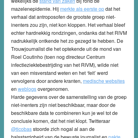
wekelijks de
stand van zaken
bij rond de
mazelenepidemie. Hij
merkte als eerste op
dat het
verhaal dat antroposofen de grootste groep niet-
inenters zou zijn, niet kon kloppen. Het verhaal bleef
echter hardnekkig rondzingen, ondanks dat het RIVM
nadrukkelijk ontkende het zo gezegd te hebben. De
Trouwjournalist die het optekende uit de mond van
Roel Coutinho (toen nog directeur Centrum
infectieziektebestrijding van het RIVM), wilde niet
van een misverstand weten en het ‘feit’ werd
vervolgens door andere kranten,
medische websites
en
weblogs
overgenomen.
Harde gegevens over de samenstelling van de groep
niet-inenters zijn niet beschikbaar, maar door de
beschikbare data te combineren kun je wel tot de
conclusie komen, dat het niet klopt. Twitteraar
@ticobas
stoorde zich nogal al aan de
halsstarrigheid van de bewuste journalist en
pakte