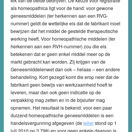
elk van de beide bedrijven. De keuze voor registratie
als homeopathica ligt voor de hand: voor gewone
geneesmiddelen (ter herkennen aan een RVG-
nummer) geldt de wettelijke eis dat de fabrikant moet
bewijzen dat het middel de gestelde therapeutische
werking heeft. Voor homeopathische middelen (ter
herkennen aan een RVH-nummer) zou die eis
betekenen dat er geen enkel middel meer op de
markt gebracht kan worden. Zij krijgen van de
Geneesmiddelenwet dan ook – helaas – een andere
behandeling. Kort gezegd komt die erop neer dat de
fabrikant geen bewijs van werkzaamheid hoeft te
leveren, maar dan ook geen indicatie op de
verpakking mag zetten en in de bijsluiter mag
opnemen. Het resultaat is bekend: voor een paar
duizend homeopathische geneesmiddelen is een
handelsvergunning afgegeven (de
teller
stond op 1
juli 2010 op 3.798) en voor geen enkele daarvan is