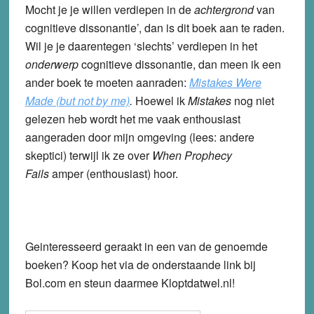
Mocht je je willen verdiepen in de
achtergrond
van
cognitieve dissonantie’, dan is dit boek aan te raden.
Wil je je daarentegen ‘slechts’ verdiepen in het
onderwerp
cognitieve dissonantie, dan meen ik een
ander boek te moeten aanraden:
Mistakes Were
Made (but not by me)
.
Hoewel ik
Mistakes
nog niet
gelezen heb wordt het me vaak enthousiast
aangeraden door mijn omgeving (lees: andere
skeptici) terwijl ik ze over
When Prophecy
Fails
amper (enthousiast) hoor.
Geinteresseerd geraakt in een van de genoemde
boeken? Koop het via de onderstaande link bij
Bol.com en steun daarmee Kloptdatwel.nl!