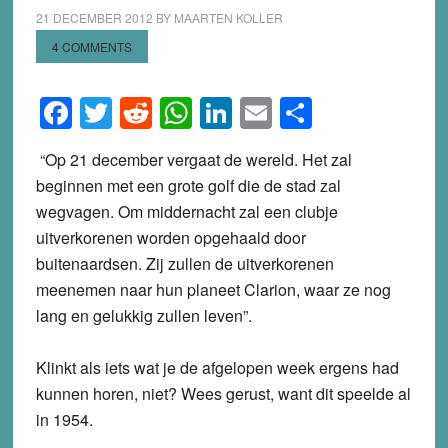
21 DECEMBER 2012
BY
MAARTEN KOLLER
4 COMMENTS
Facebook
Twitter
Reddit
WhatsApp
LinkedIn
Email
Share
“Op 21 december vergaat de wereld. Het zal
beginnen met een grote golf die de stad zal
wegvagen. Om middernacht zal een clubje
uitverkorenen worden opgehaald door
buitenaardsen. Zij zullen de uitverkorenen
meenemen naar hun planeet Clarion, waar ze nog
lang en gelukkig zullen leven”.
Klinkt als iets wat je de afgelopen week ergens had
kunnen horen, niet? Wees gerust, want dit speelde al
in 1954.