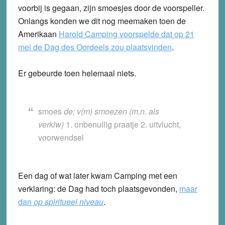
voorbij is gegaan, zijn smoesjes door de voorspeller.
Onlangs konden we dit nog meemaken toen de
Amerikaan
Harold Camping voorspelde dat op 21
mei de Dag des Oordeels zou plaatsvinden
.
Er gebeurde toen helemaal niets.
smoes
de; v(m) smoezen (m.n. als
verklw)
1. onbenullig praatje 2. uitvlucht,
voorwendsel
Een dag of wat later kwam Camping met een
verklaring: de Dag had toch plaatsgevonden,
maar
dan
op spiritueel niveau
.