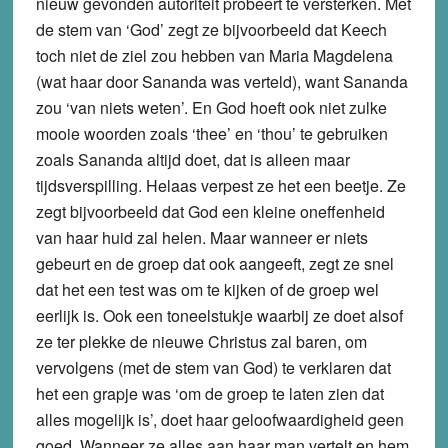
nieuw gevonden autoriteit probeert te versterken. Met
de stem van ‘God’ zegt ze bijvoorbeeld dat Keech
toch niet de ziel zou hebben van Maria Magdelena
(wat haar door Sananda was verteld), want Sananda
zou ‘van niets weten’. En God hoeft ook niet zulke
mooie woorden zoals ‘thee’ en ‘thou’ te gebruiken
zoals Sananda altijd doet, dat is alleen maar
tijdsverspilling. Helaas verpest ze het een beetje. Ze
zegt bijvoorbeeld dat God een kleine oneffenheid
van haar huid zal helen. Maar wanneer er niets
gebeurt en de groep dat ook aangeeft, zegt ze snel
dat het een test was om te kijken of de groep wel
eerlijk is. Ook een toneelstukje waarbij ze doet alsof
ze ter plekke de nieuwe Christus zal baren, om
vervolgens (met de stem van God) te verklaren dat
het een grapje was ‘om de groep te laten zien dat
alles mogelijk is’, doet haar geloofwaardigheid geen
goed. Wanneer ze alles aan haar man vertelt en hem