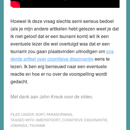
Hoewel ik deze vraag slechts semi-serieus bedoel
(als je mijn andere artikelen hebt gelezen weet je dat
ik niet geloof dat er een tsunami komt) wil ik een
eventuele lezer die wel overtuigd was dat er een
tsunami zou gaan plaatsvinden uitnodigen om
ons
derde artikel over cognitieve dissonantie
eens te
lezen. Ik ben erg benieuwd naar een eventuele
reactie en hoe er nu over de voorspelling wordt
gedacht.
Met dank aan John Kreuk voor de video.
FILED UNDER:
KORT
,
PARANORMAAL
TAGGED WITH:
AMERSFOORT
,
COGNITIEVE DISSONANTIE
,
JOMANDA
,
TSUNAMI