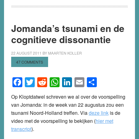
Jomanda’s tsunami en de
cognitieve dissonantie
22 AUGUST 2011
BY
MAARTEN KOLLER
47 COMMENTS
Facebook
Twitter
Reddit
WhatsApp
LinkedIn
Email
Share
Op Kloptdatwel schreven we al over de voorspelling
van Jomanda: in de week van 22 augustus zou een
tsunami Noord-Holland treffen. Via
deze link
is de
video met de voorspelling te bekijken (
hier met
transcript
).