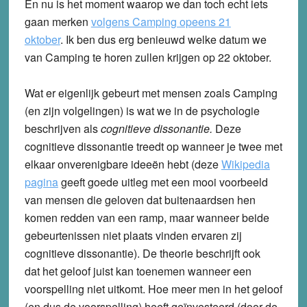
En nu is het moment waarop we dan toch echt iets
gaan merken
volgens Camping opeens 21
oktober
.
Ik ben dus erg benieuwd welke datum we
van Camping te horen zullen krijgen op 22 oktober.
Wat er eigenlijk gebeurt met mensen zoals Camping
(en zijn volgelingen) is wat we in de psychologie
beschrijven als
cognitieve dissonantie.
Deze
cognitieve dissonantie treedt op wanneer je twee met
elkaar onverenigbare ideeën hebt (deze
Wikipedia
pagina
geeft goede uitleg met een mooi voorbeeld
van mensen die geloven dat buitenaardsen hen
komen redden van een ramp, maar wanneer beide
gebeurtenissen niet plaats vinden ervaren zij
cognitieve dissonantie). De theorie beschrijft ook
dat het geloof juist kan toenemen wanneer een
voorspelling niet uitkomt. Hoe meer men in het geloof
(en dus de voorspelling) heeft geïnvesteerd (door de