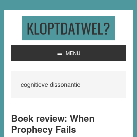
Skip
Skip
Skip
to
to
to
primary
main
primary
KLOPTDATWEL?
navigation
content
sidebar
MENU
cognitieve dissonantie
Boek review: When
Prophecy Fails