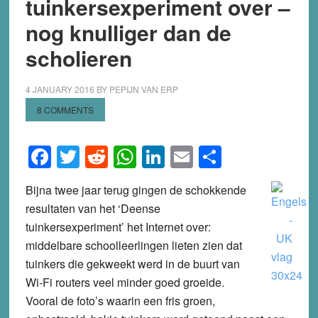
tuinkersexperiment over –
nog knulliger dan de
scholieren
4 JANUARY 2016
BY
PEPIJN VAN ERP
8 COMMENTS
Facebook
Twitter
Reddit
WhatsApp
LinkedIn
Email
Share
Bijna twee jaar terug gingen de schokkende
resultaten van het ‘Deense
tuinkersexperiment’ het Internet over:
middelbare schoolleerlingen lieten zien dat
tuinkers die gekweekt werd in de buurt van
Wi-Fi routers veel minder goed groeide.
Vooral de foto’s waarin een fris groen,