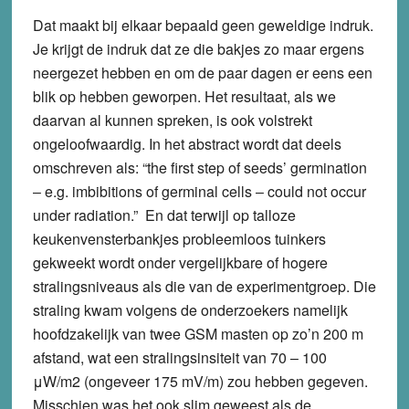
Dat maakt bij elkaar bepaald geen geweldige indruk.
Je krijgt de indruk dat ze die bakjes zo maar ergens
neergezet hebben en om de paar dagen er eens een
blik op hebben geworpen. Het resultaat, als we
daarvan al kunnen spreken, is ook volstrekt
ongeloofwaardig. In het abstract wordt dat deels
omschreven als: “the first step of seeds’ germination
‒ e.g. imbibitions of germinal cells ‒ could not occur
under radiation.” En dat terwijl op talloze
keukenvensterbankjes probleemloos tuinkers
gekweekt wordt onder vergelijkbare of hogere
stralingsniveaus als die van de experimentgroep. Die
straling kwam volgens de onderzoekers namelijk
hoofdzakelijk van twee GSM masten op zo’n 200 m
afstand, wat een stralingsinsiteit van 70 – 100
μW/m2 (ongeveer 175 mV/m) zou hebben gegeven.
Misschien was het ook slim geweest als de