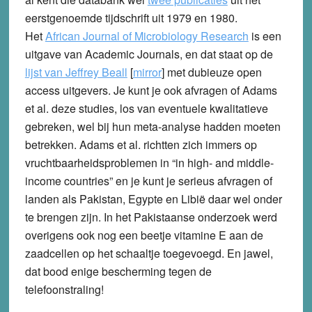
eerstgenoemde tijdschrift uit 1979 en 1980.
Het
African Journal of Microbiology Research
is een
uitgave van Academic Journals, en dat staat op de
lijst van Jeffrey Beall
[
mirror
] met dubieuze open
access uitgevers. Je kunt je ook afvragen of Adams
et al. deze studies, los van eventuele kwalitatieve
gebreken, wel bij hun meta-analyse hadden moeten
betrekken. Adams et al. richtten zich immers op
vruchtbaarheidsproblemen in “in high- and middle-
income countries” en je kunt je serieus afvragen of
landen als Pakistan, Egypte en Libië daar wel onder
te brengen zijn. In het Pakistaanse onderzoek werd
overigens ook nog een beetje vitamine E aan de
zaadcellen op het schaaltje toegevoegd. En jawel,
dat bood enige bescherming tegen de
telefoonstraling!