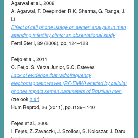
Agarwal et al., 2008
A. Agarwal, F. Deepinder, R.K. Sharma, G. Ranga, J.
Li
Effect of cell phone usage on semen analysis in men
attending infertility clinic: an observational study
Fertil Steril, 89 (2008), pp. 124–128
Feijo et al., 2011
C. Feijo, S. Verza Junior, S.C. Esteves
Lack of evidence that radiofrequency
electromagnetic waves (RF-EMW) emitted by cellular
phones impact semen parameters of Brazilian men
(zie ook
hier
)
Hum Reprod, 26 (2011), pp. i139–i140
Fejes et al., 2005
I. Fejes, Z. Zavaczki, J. Szollosi, S. Koloszar, J. Daru,