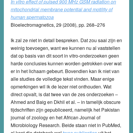
In vitro effect of pulsed 900 MHz GSM radiation on
mitochondrial membrane potential and motility of
human spermatozoa
Bioelectromagnetics, 29 (2008), pp. 268–276
Ik zal ze niet in detail bespreken. Dat zou saai zijn en
weinig toevoegen, want we kunnen nu al vaststellen
dat op basis van dit soort in vitro-onderzoeken geen
harde conclusies kunnen worden getrokken over wat
er in het lichaam gebeurt. Bovendien kan ik niet van
alle studies de volledige tekst vinden. Maar enige
opmerkingen wil ik de lezer niet onthouden. Wat
direct opvalt, is dat twee van de zes onderzoeken –
Ahmed and Baig en Dkhil et al. – in tamelijk obscure
tijdschriften zijn gepubliceerd, namelijk het Pakistan
journal of zoology en het African Journal of
Microbiology Research. Beide staan niet in PubMed,
al kent die databank wel
twee publicaties
uit het