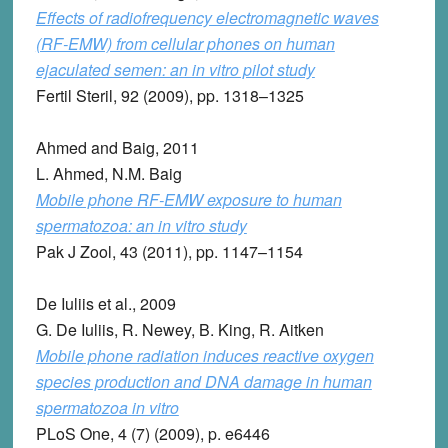
Effects of radiofrequency electromagnetic waves
(RF-EMW) from cellular phones on human
ejaculated semen: an in vitro pilot study
Fertil Steril, 92 (2009), pp. 1318–1325
Ahmed and Baig, 2011
L. Ahmed, N.M. Baig
Mobile phone RF-EMW exposure to human
spermatozoa: an in vitro study
Pak J Zool, 43 (2011), pp. 1147–1154
De Iuliis et al., 2009
G. De Iuliis, R. Newey, B. King, R. Aitken
Mobile phone radiation induces reactive oxygen
species production and DNA damage in human
spermatozoa in vitro
PLoS One, 4 (7) (2009), p. e6446