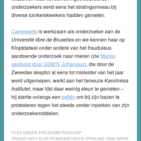
onderzoekers eerst eens het stralingsniveau bij
diverse tuinkerskwekers hadden gemeten.
Cammaerts
is werkzaam als onderzoeker aan de
Université libre de Bruxelles
en we kennen haar op
Kloptdatwel onder andere van het frauduleus
aandoende onderzoek naar mieren (zie
Mieren
gestoord door GSM?
).
Johansson
, die door de
Zweedse skeptici al eens tot misleider van het jaar
werd uitgeroepen, werkt aan het fameuze
Karolinksa
Institutet
, maar lijkt daar weinig steun te genieten –
hij startte onlangs een
petitie
om bij zijn bazen te
protesteren tegen het steeds verder inperken van zijn
onderzoeksmiddelen.
FILED UNDER:
PSEUDOWETENSCHAP
TAGGED WITH:
ELEKTROMAGNETISCHE STRALING
,
GSM
,
MARIE-