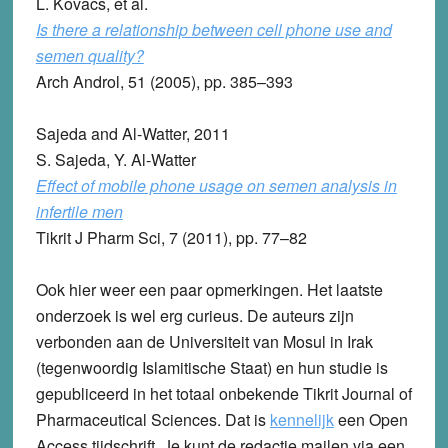
L. Kovacs, et al.
Is there a relationship between cell phone use and
semen quality?
Arch Androl, 51 (2005), pp. 385–393
Sajeda and Al-Watter, 2011
S. Sajeda, Y. Al-Watter
Effect of mobile phone usage on semen analysis in
infertile men
Tikrit J Pharm Sci, 7 (2011), pp. 77–82
Ook hier weer een paar opmerkingen. Het laatste
onderzoek is wel erg curieus. De auteurs zijn
verbonden aan de Universiteit van Mosul in Irak
(tegenwoordig Islamitische Staat) en hun studie is
gepubliceerd in het totaal onbekende Tikrit Journal of
Pharmaceutical Sciences. Dat is
kennelijk
een Open
Access tijdschrift. Je kunt de redactie mailen via een