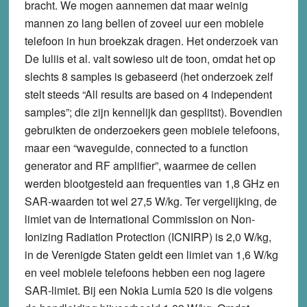
bracht. We mogen aannemen dat maar weinig
mannen zo lang bellen of zoveel uur een mobiele
telefoon in hun broekzak dragen. Het onderzoek van
De Iuliis et al. valt sowieso uit de toon, omdat het op
slechts 8 samples is gebaseerd (het onderzoek zelf
stelt steeds “All results are based on 4 independent
samples”; die zijn kennelijk dan gesplitst). Bovendien
gebruikten de onderzoekers geen mobiele telefoons,
maar een “waveguide, connected to a function
generator and RF amplifier”, waarmee de cellen
werden blootgesteld aan frequenties van 1,8 GHz en
SAR-waarden tot wel 27,5 W/kg. Ter vergelijking, de
limiet van de International Commission on Non-
Ionizing Radiation Protection (ICNIRP) is 2,0 W/kg,
in de Verenigde Staten geldt een limiet van 1,6 W/kg
en veel mobiele telefoons hebben een nog lagere
SAR-limiet. Bij een Nokia Lumia 520 is die volgens