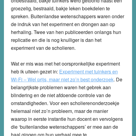
onbestraald, bakje tuinkers werd getoond naast een
groezelig, bestraald, bakje leken boekdelen te
spreken. Buitenlandse wetenschappers waren onder
de indruk van het experiment en drongen aan op
herhaling. Twee van hen publiceerden onlangs hun
replicatie en die is nog knulliger is dan het
experiment van de scholieren.
Wat er mis was met het oorspronkelijke experiment
heb ik uiteen gezet in:
Experiment met tuinkers en
Wi-Fi – Wel prijs, maar niet zo’n best onderzoek
. De
belangrijkste problemen waren het gebrek aan
blindering en de niet afdoende controle van de
omstandigheden. Voor een scholierenonderzoekje
helemaal niet zo’n probleem, maar de manier
waarop in eerste instantie hun docent en vervolgens
die ‘buitenlandse wetenschappers’ er mee aan de
haal gingen om hun verhaal mee te