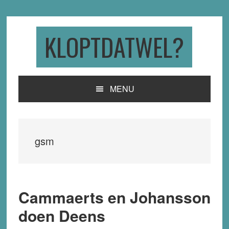
Skip
Skip
Skip
to
to
to
primary
main
primary
KLOPTDATWEL?
navigation
content
sidebar
MENU
gsm
Cammaerts en Johansson
doen Deens