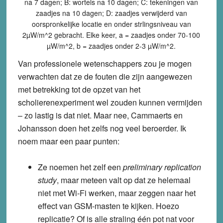
na 7 dagen; B: wortels na 10 dagen; C: tekeningen van
zaadjes na 10 dagen; D: zaadjes verwijderd van
oorspronkelijke locatie en onder strlingsniveau van
2µW/m^2 gebracht. Elke keer, a = zaadjes onder 70-100
µW/m^2, b = zaadjes onder 2-3 µW/m^2.
Van professionele wetenschappers zou je mogen
verwachten dat ze de fouten die zijn aangewezen
met betrekking tot de opzet van het
scholierenexperiment wel zouden kunnen vermijden
– zo lastig is dat niet. Maar nee, Cammaerts en
Johansson doen het zelfs nog veel beroerder. Ik
noem maar een paar punten:
Ze noemen het zelf een
preliminary replication
study
, maar meteen valt op dat ze helemaal
niet met Wi-Fi werken, maar zeggen naar het
effect van GSM-masten te kijken. Hoezo
replicatie? Of is alle straling één pot nat voor