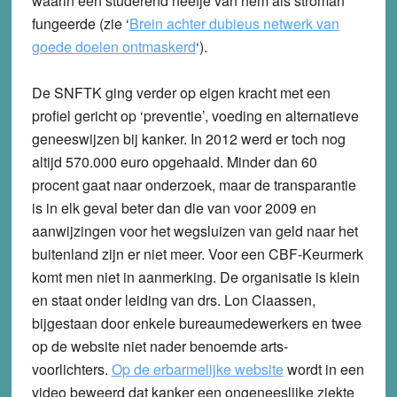
waarin een studerend neefje van hem als stroman
fungeerde (zie ‘
Brein achter dubieus netwerk van
goede doelen ontmaskerd
‘).
De SNFTK ging verder op eigen kracht met een
profiel gericht op ‘preventie’, voeding en alternatieve
geneeswijzen bij kanker. In 2012 werd er toch nog
altijd 570.000 euro opgehaald. Minder dan 60
procent gaat naar onderzoek, maar de transparantie
is in elk geval beter dan die van voor 2009 en
aanwijzingen voor het wegsluizen van geld naar het
buitenland zijn er niet meer. Voor een CBF-Keurmerk
komt men niet in aanmerking. De organisatie is klein
en staat onder leiding van drs. Lon Claassen,
bijgestaan door enkele bureaumedewerkers en twee
op de website niet nader benoemde arts-
voorlichters.
Op de erbarmelijke website
wordt in een
video beweerd dat kanker een ongeneeslijke ziekte