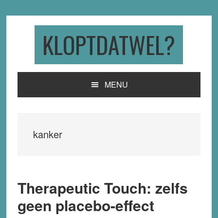
Skip
Skip
Skip
to
to
to
primary
main
primary
KLOPTDATWEL?
navigation
content
sidebar
MENU
kanker
Therapeutic Touch: zelfs
geen placebo-effect