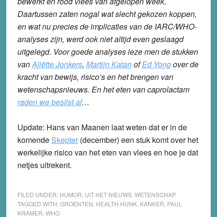
bewerkt en rood vlees van afgelopen week.
Daartussen zaten nogal wat slecht gekozen koppen,
en wat nu precies de implicaties van de IARC/WHO-
analyses zijn, werd ook niet altijd even geslaagd
uitgelegd. Voor goede analyses leze men de stukken
van
Aliëtte Jonkers
,
Martijn Katan
of
Ed Yong
over de
kracht van bewijs, risico’s en het brengen van
wetenschapsnieuws. En het eten van caprolactam
raden we beslist af
…
Update:
Hans van Maanen laat weten dat er in de
komende
Skepter
(december) een stuk komt over het
werkelijke risico van het eten van vlees en hoe je dat
netjes uitrekent.
FILED UNDER:
HUMOR
,
UIT HET NIEUWS
,
WETENSCHAP
TAGGED WITH:
GROENTEN
,
HEALTH HUNK
,
KANKER
,
PAUL
KRAMER
,
WHO