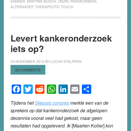
KANKER
,
MARTINE BUSCH
,
ONZIN
,
PARANORMAAL
ALTERNATIEF
,
THERAPEUTIC TOUCH
Levert kankeronderzoek
iets op?
24 NOVEMBER 2015
BY
LUCAS STALPERS
29 COMMENTS
Facebook
Twitter
Reddit
WhatsApp
LinkedIn
Email
Share
Tijdens het
Skepsis congres
merkte een van de
sprekers op dat kankeronderzoek de afgelopen
decennia vooral veel had gekost, maar geen
resultaten had opgeleverd. Ik
[Maarten Koller]
kon