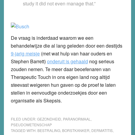
study it did not even manage that.”
De vraag is inderdaad waarom we een
behandelwijze die al lang geleden door een destijds
9-jarig meisje
(met wat hulp van haar ouders en
Stephen Barrett)
onderuit is gehaald
nog serieus
zouden nemen. Te meer daar beoefenaren van
Therapeutic Touch in ons eigen land nog altijd
steevast weigeren hun gaven op de proef te laten
stellen in eenvoudige onderzoekjes door een
organisatie als Skepsis.
FILED UNDER:
GEZONDHEID
,
PARANORMAAL
,
PSEUDOWETENSCHAP
TAGGED WITH:
BESTRALING
,
BORSTKANKER
,
DERMATITIS
,