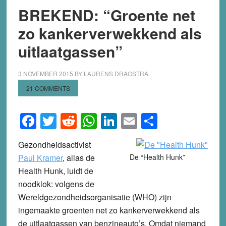
BREKEND: “Groente net
zo kankerverwekkend als
uitlaatgassen”
3 NOVEMBER 2015
BY
LAURENS DRAGSTRA
21 COMMENTS
Facebook
Twitter
Reddit
WhatsApp
LinkedIn
Email
Share
Gezondheidsactivist
Paul Kramer
, alias de
De “Health Hunk”
Health Hunk, luidt de
noodklok: volgens de
Wereldgezondheidsorganisatie (WHO) zijn
ingemaakte groenten net zo kankerverwekkend als
de uitlaatgassen van benzineauto’s. Omdat niemand