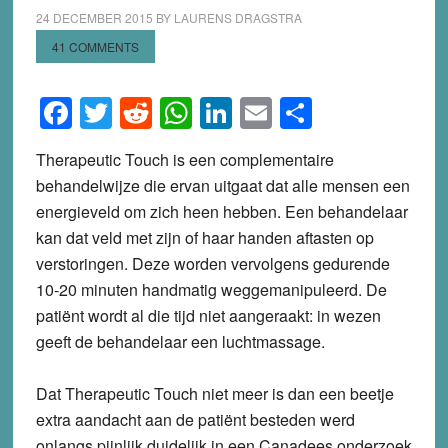
24 DECEMBER 2015
BY
LAURENS DRAGSTRA
41 COMMENTS
Facebook
Twitter
Reddit
WhatsApp
LinkedIn
Email
Share
Therapeutic Touch is een complementaire
behandelwijze die ervan uitgaat dat alle mensen een
energieveld om zich heen hebben. Een behandelaar
kan dat veld met zijn of haar handen aftasten op
verstoringen. Deze worden vervolgens gedurende
10-20 minuten handmatig weggemanipuleerd. De
patiënt wordt al die tijd niet aangeraakt: in wezen
geeft de behandelaar een luchtmassage.
Dat Therapeutic Touch niet meer is dan een beetje
extra aandacht aan de patiënt besteden werd
onlangs pijnlijk duidelijk in een Canadees onderzoek