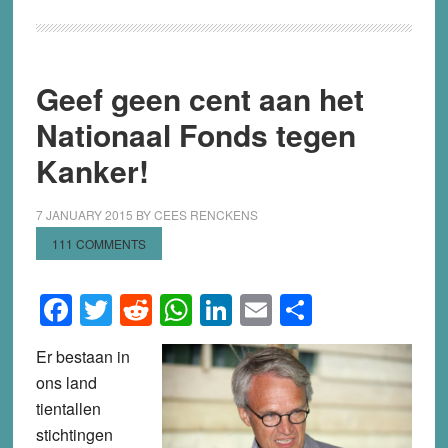
Geef geen cent aan het
Nationaal Fonds tegen
Kanker!
7 JANUARY 2015
BY
CEES RENCKENS
111 COMMENTS
Facebook
Twitter
Reddit
WhatsApp
LinkedIn
Email
Share
Er bestaan in
ons land
tientallen
stichtingen