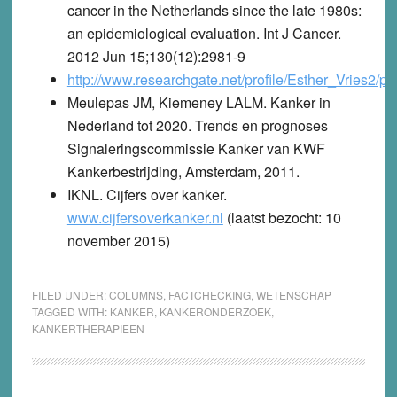
cancer in the Netherlands since the late 1980s:
an epidemiological evaluation. Int J Cancer.
2012 Jun 15;130(12):2981-9
http://www.researchgate.net/profile/Esther_Vries
Meulepas JM, Kiemeney LALM. Kanker in
Nederland tot 2020. Trends en prognoses
Signaleringscommissie Kanker van KWF
Kankerbestrijding, Amsterdam, 2011.
IKNL. Cijfers over kanker.
www.cijfersoverkanker.nl
(laatst bezocht: 10
november 2015)
FILED UNDER:
COLUMNS
,
FACTCHECKING
,
WETENSCHAP
TAGGED WITH:
KANKER
,
KANKERONDERZOEK
,
KANKERTHERAPIEEN