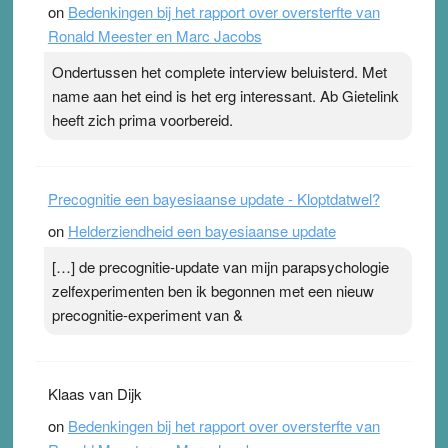
on
Bedenkingen bij het rapport over oversterfte van
terwijl ze meer zuurstof opnemen. Daarop heeft zo’n
Ronald Meester en Marc Jacobs
pleister geen effect. Maar het gevoel ‘makkelijker te
ademen’ kan goud waard zijn. Door…Lees meer
Ondertussen het complete interview beluisterd. Met
Pleisterplakkers in de topspsort ›
[...]
name aan het eind is het erg interessant. Ab Gietelink
heeft zich prima voorbereid.
Precognitie een bayesiaanse update - Kloptdatwel?
on
Helderziendheid een bayesiaanse update
[…] de precognitie-update van mijn parapsychologie
zelfexperimenten ben ik begonnen met een nieuw
precognitie-experiment van &
Klaas van Dijk
on
Bedenkingen bij het rapport over oversterfte van