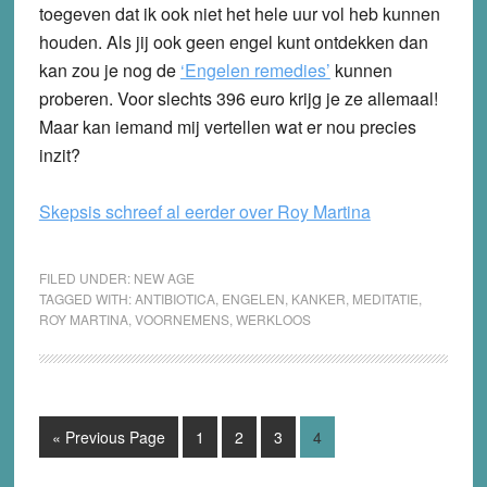
toegeven dat ik ook niet het hele uur vol heb kunnen
houden. Als jij ook geen engel kunt ontdekken dan
kan zou je nog de
‘Engelen remedies’
kunnen
proberen. Voor slechts 396 euro krijg je ze allemaal!
Maar kan iemand mij vertellen wat er nou precies
inzit?
Skepsis schreef al eerder over Roy Martina
FILED UNDER:
NEW AGE
TAGGED WITH:
ANTIBIOTICA
,
ENGELEN
,
KANKER
,
MEDITATIE
,
ROY MARTINA
,
VOORNEMENS
,
WERKLOOS
Go
Page
Page
Page
Page
«
Previous Page
1
2
3
4
to