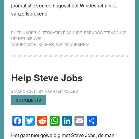
journalistiek en de hogeschool Windesheim niet
vanzelfsprekend.
FILED UNDER:
ALTERNATIEVE SCHADE
,
PSEUDOWETENSCHAP
,
UIT HET NIEUWS
TAGGED WITH:
KANKER
,
WIFI
,
WINDESHEIM
Help Steve Jobs
2 MARCH 2011
BY
MAARTEN KOLLER
3 COMMENTS
Facebook
Twitter
Reddit
WhatsApp
LinkedIn
Email
Share
Het gaat niet geweldig met Steve Jobs, de man