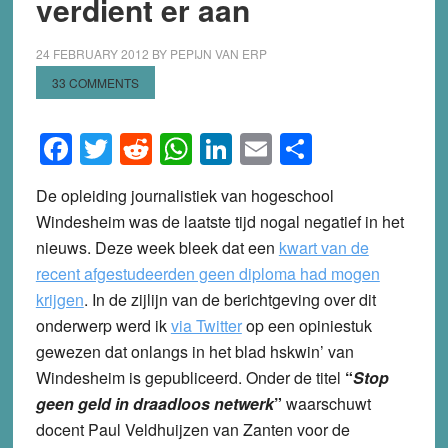
verdient er aan
24 FEBRUARY 2012
BY
PEPIJN VAN ERP
33 COMMENTS
Facebook
Twitter
Reddit
WhatsApp
LinkedIn
Email
Share
De opleiding journalistiek van hogeschool
Windesheim was de laatste tijd nogal negatief in het
nieuws. Deze week bleek dat een
kwart van de
recent afgestudeerden geen diploma had mogen
krijgen
. In de zijlijn van de berichtgeving over dit
onderwerp werd ik
via Twitter
op een opiniestuk
gewezen dat onlangs in het blad hskwin’ van
Windesheim is gepubliceerd. Onder de titel
“
Stop
geen geld in draadloos netwerk
”
waarschuwt
docent Paul Veldhuijzen van Zanten voor de