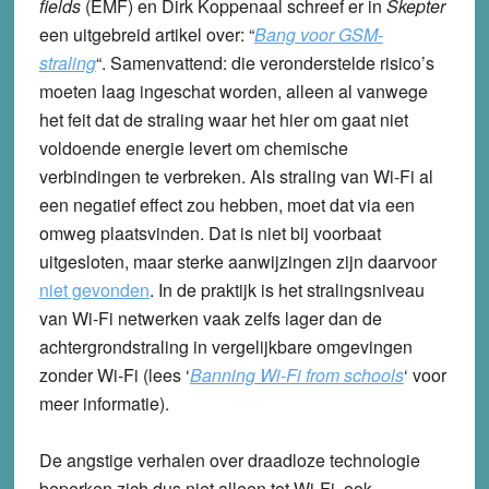
fields
(EMF) en Dirk Koppenaal schreef er in
Skepter
een uitgebreid artikel over: “
Bang voor GSM-
straling
“. Samenvattend: die veronderstelde risico’s
moeten laag ingeschat worden, alleen al vanwege
het feit dat de straling waar het hier om gaat niet
voldoende energie levert om chemische
verbindingen te verbreken. Als straling van Wi-Fi al
een negatief effect zou hebben, moet dat via een
omweg plaatsvinden. Dat is niet bij voorbaat
uitgesloten, maar sterke aanwijzingen zijn daarvoor
niet gevonden
. In de praktijk is het stralingsniveau
van Wi-Fi netwerken vaak zelfs lager dan de
achtergrondstraling in vergelijkbare omgevingen
zonder Wi-Fi (lees ‘
Banning Wi-Fi from schools
‘ voor
meer informatie).
De angstige verhalen over draadloze technologie
beperken zich dus niet alleen tot Wi-Fi, ook