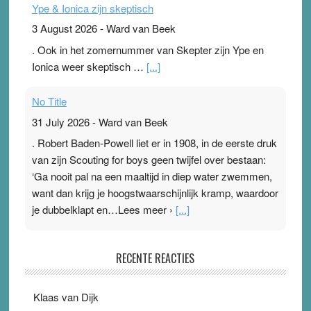
Ype & Ionica zijn skeptisch
3 August 2026
-
Ward van Beek
. Ook in het zomernummer van Skepter zijn Ype en
Ionica weer skeptisch …
[...]
No Title
31 July 2026
-
Ward van Beek
. Robert Baden-Powell liet er in 1908, in de eerste druk
van zijn Scouting for boys geen twijfel over bestaan:
‘Ga nooit pal na een maaltijd in diep water zwemmen,
want dan krijg je hoogstwaarschijnlijk kramp, waardoor
je dubbelklapt en…Lees meer ›
[...]
Pleisterplakkers in de topspsort
RECENTE REACTIES
31 July 2026
-
Ward van Beek
. Na mondtape is nu de neuspleister in trek bij
Klaas van Dijk
topsporters. Ze hopen ermee hun hartslag te verlagen