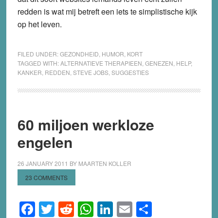
redden is wat mij betreft een iets te simplistische kijk
op het leven.
FILED UNDER:
GEZONDHEID
,
HUMOR
,
KORT
TAGGED WITH:
ALTERNATIEVE THERAPIEEN
,
GENEZEN
,
HELP
,
KANKER
,
REDDEN
,
STEVE JOBS
,
SUGGESTIES
60 miljoen werkloze
engelen
26 JANUARY 2011
BY
MAARTEN KOLLER
23 COMMENTS
Facebook
Twitter
Reddit
WhatsApp
LinkedIn
Email
Share