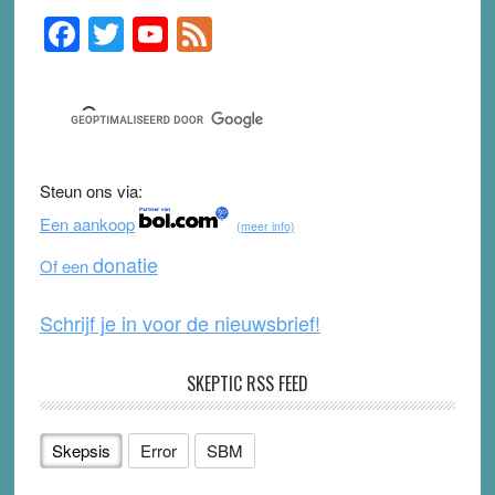
F
T
Y
F
Primary
Sidebar
a
wi
o
e
c
tt
u
e
e
er
T
d
b
u
Steun ons via:
o
b
Een aankoop
(meer info)
o
e
donatie
Of een
k
Schrijf je in voor de nieuwsbrief!
SKEPTIC RSS FEED
Skepsis
Error
SBM