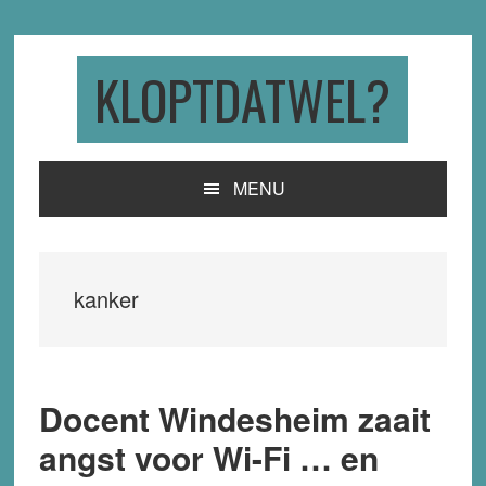
Skip
Skip
Skip
to
to
to
primary
main
primary
KLOPTDATWEL?
navigation
content
sidebar
MENU
kanker
Docent Windesheim zaait
angst voor Wi-Fi … en