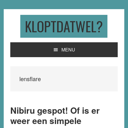
Skip
Skip
Skip
to
to
to
primary
main
primary
KLOPTDATWEL?
navigation
content
sidebar
MENU
lensflare
Nibiru gespot! Of is er
weer een simpele