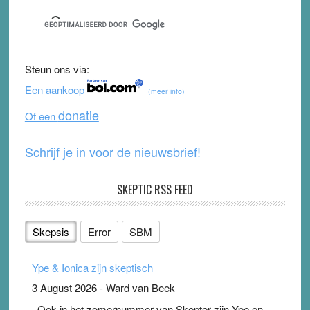
c
tt
u
e
e
er
T
d
b
u
Steun ons via:
o
b
Een aankoop
(meer info)
o
e
donatie
Of een
k
Schrijf je in voor de nieuwsbrief!
SKEPTIC RSS FEED
Skepsis
Error
SBM
Ype & Ionica zijn skeptisch
3 August 2026
-
Ward van Beek
. Ook in het zomernummer van Skepter zijn Ype en