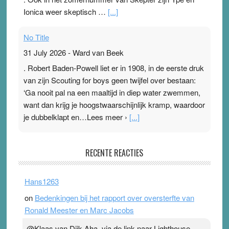
Ionica weer skeptisch …
[...]
No Title
31 July 2026
-
Ward van Beek
. Robert Baden-Powell liet er in 1908, in de eerste druk
van zijn Scouting for boys geen twijfel over bestaan:
‘Ga nooit pal na een maaltijd in diep water zwemmen,
want dan krijg je hoogstwaarschijnlijk kramp, waardoor
je dubbelklapt en…Lees meer ›
[...]
Pleisterplakkers in de topspsort
RECENTE REACTIES
31 July 2026
-
Ward van Beek
. Na mondtape is nu de neuspleister in trek bij
Hans1263
topsporters. Ze hopen ermee hun hartslag te verlagen
on
Bedenkingen bij het rapport over oversterfte van
terwijl ze meer zuurstof opnemen. Daarop heeft zo’n
Ronald Meester en Marc Jacobs
pleister geen effect. Maar het gevoel ‘makkelijker te
ademen’ kan goud waard zijn. Door…Lees meer
@Klaas van Dijk Aha, via de link naar Lighthouse