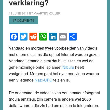
verklaring?
18 JUNE 2011
BY
MAARTEN KOLLER
17 COMMENTS
Facebook
Twitter
Reddit
WhatsApp
LinkedIn
Email
Share
Vandaag en morgen twee voorbeelden van video’s
met enorme claims die op het internet worden gezet.
Vandaag: iemand claimt dat hij misschien wel de
geheimzinnige onheilsplaneet
Niburu
heeft
vastgelegd. Morgen gaat het over een video waarop
een vliegende
Nazi-UFO
te zien is.
De onderstaande video is van een amateur fotograaf
(nouja amateur, zijn camera is anders wel 2000
dollar waard!) die zin had om de zon te fotograferen.