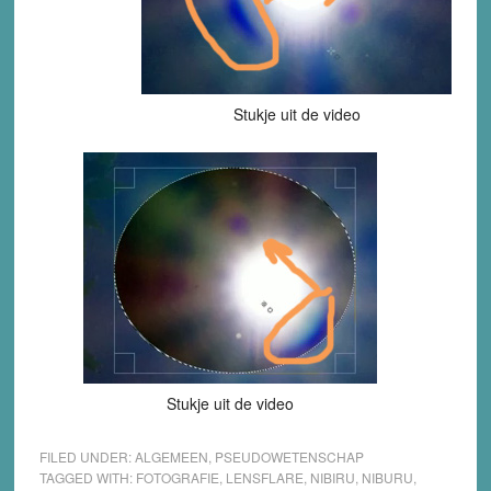
Stukje uit de video
Stukje uit de video
FILED UNDER:
ALGEMEEN
,
PSEUDOWETENSCHAP
TAGGED WITH:
FOTOGRAFIE
,
LENSFLARE
,
NIBIRU
,
NIBURU
,