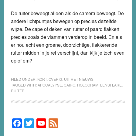
De ruiter beweegt alleen als de camera beweegt. De
andere lichtpuntjes bewegen op precies dezelfde
wijze. De cape of deken van ruiter of paard flakkert
precies zoals de vlammen verderop in beeld. En als
er nou echt een groene, doorzichtige, flakkerende
ruiter midden in je rel verschijnt, dan kijk je toch even
op of om?
FILED UNDER:
KORT
,
OVERIG
,
UIT HET NIEUWS
TAGGED WITH:
APOCALYPSE
,
CAIRO
,
HOLOGRAM
,
LENSFLARE
,
RUITER
F
T
Y
F
Primary
Sidebar
a
wi
o
e