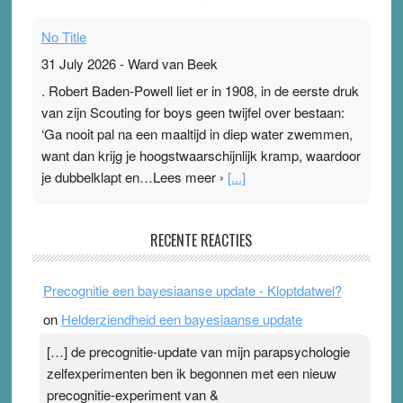
No Title
31 July 2026
-
Ward van Beek
. Robert Baden-Powell liet er in 1908, in de eerste druk
van zijn Scouting for boys geen twijfel over bestaan:
‘Ga nooit pal na een maaltijd in diep water zwemmen,
want dan krijg je hoogstwaarschijnlijk kramp, waardoor
je dubbelklapt en…Lees meer ›
[...]
Pleisterplakkers in de topspsort
RECENTE REACTIES
31 July 2026
-
Ward van Beek
. Na mondtape is nu de neuspleister in trek bij
Precognitie een bayesiaanse update - Kloptdatwel?
topsporters. Ze hopen ermee hun hartslag te verlagen
on
Helderziendheid een bayesiaanse update
terwijl ze meer zuurstof opnemen. Daarop heeft zo’n
pleister geen effect. Maar het gevoel ‘makkelijker te
[…] de precognitie-update van mijn parapsychologie
ademen’ kan goud waard zijn. Door…Lees meer
zelfexperimenten ben ik begonnen met een nieuw
Pleisterplakkers in de topspsort ›
[...]
precognitie-experiment van &