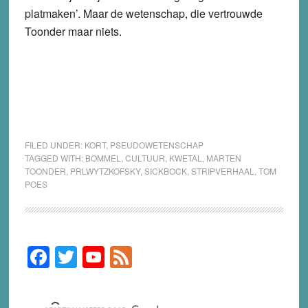
platmaken’. Maar de wetenschap, die vertrouwde
Toonder maar niets.
FILED UNDER:
KORT
,
PSEUDOWETENSCHAP
TAGGED WITH:
BOMMEL
,
CULTUUR
,
KWETAL
,
MARTEN
TOONDER
,
PRLWYTZKOFSKY
,
SICKBOCK
,
STRIPVERHAAL
,
TOM
POES
F
T
Y
F
Primary
Sidebar
a
wi
o
e
c
tt
u
e