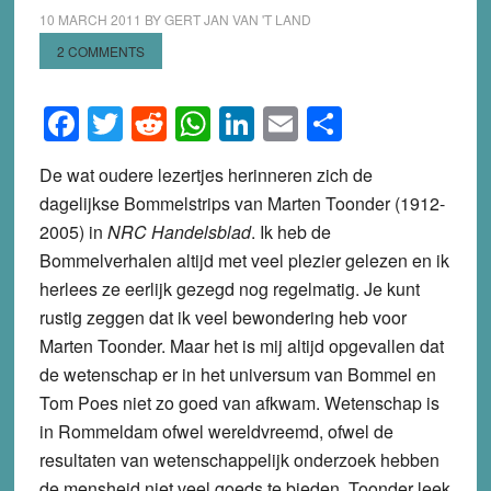
10 MARCH 2011
BY
GERT JAN VAN 'T LAND
2 COMMENTS
Facebook
Twitter
Reddit
WhatsApp
LinkedIn
Email
Share
De wat oudere lezertjes herinneren zich de
dagelijkse Bommelstrips van Marten Toonder (1912-
2005) in
NRC Handelsblad
. Ik heb de
Bommelverhalen altijd met veel plezier gelezen en ik
herlees ze eerlijk gezegd nog regelmatig. Je kunt
rustig zeggen dat ik veel bewondering heb voor
Marten Toonder. Maar het is mij altijd opgevallen dat
de wetenschap er in het universum van Bommel en
Tom Poes niet zo goed van afkwam. Wetenschap is
in Rommeldam ofwel wereldvreemd, ofwel de
resultaten van wetenschappelijk onderzoek hebben
de mensheid niet veel goeds te bieden. Toonder leek