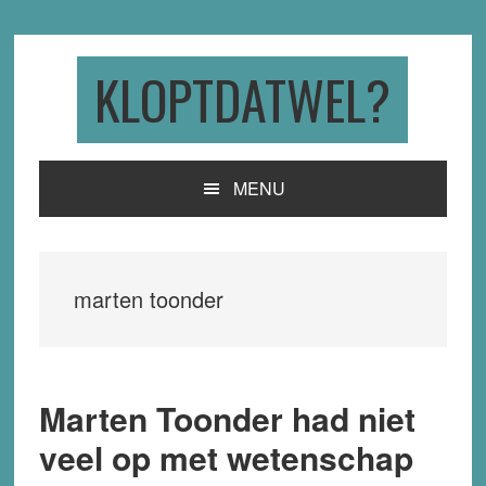
Skip
Skip
Skip
to
to
to
primary
main
primary
KLOPTDATWEL?
navigation
content
sidebar
MENU
marten toonder
Marten Toonder had niet
veel op met wetenschap