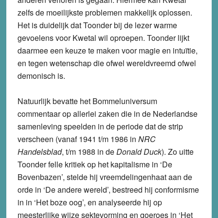
zelfs de moeilijkste problemen makkelijk oplossen.
Het is duidelijk dat Toonder bij de lezer warme
gevoelens voor Kwetal wil oproepen. Toonder lijkt
daarmee een keuze te maken voor magie en intuïtie,
en tegen wetenschap die ofwel wereldvreemd ofwel
demonisch is.
Natuurlijk bevatte het Bommeluniversum
commentaar op allerlei zaken die in de Nederlandse
samenleving speelden in de periode dat de strip
verscheen (vanaf 1941 t/m 1986 in
NRC
Handelsblad
, t/m 1988 in de
Donald Duck
). Zo uitte
Toonder felle kritiek op het kapitalisme in ‘De
Bovenbazen’, stelde hij vreemdelingenhaat aan de
orde in ‘De andere wereld’, bestreed hij conformisme
in in ‘Het boze oog’, en analyseerde hij op
meesterlijke wijze sektevorming en goeroes in ‘Het