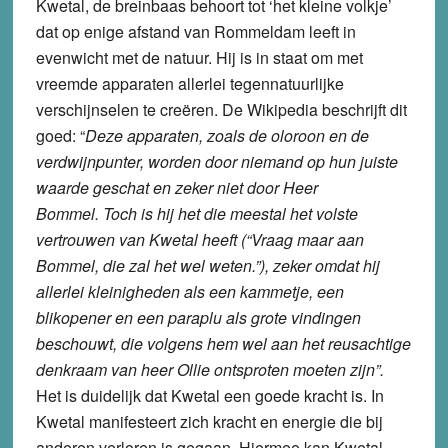
Kwetal, de breinbaas behoort tot ‘het kleine volkje’
dat op enige afstand van Rommeldam leeft in
evenwicht met de natuur. Hij is in staat om met
vreemde apparaten allerlei tegennatuurlijke
verschijnselen te creëren. De Wikipedia beschrijft dit
goed: “
Deze apparaten, zoals de oloroon en de
verdwijnpunter, worden door niemand op hun juiste
waarde geschat en zeker niet door Heer
Bommel. Toch is hij het die meestal het volste
vertrouwen van Kwetal heeft (“Vraag maar aan
Bommel, die zal het wel weten.”), zeker omdat hij
allerlei kleinigheden als een kammetje, een
blikopener en een paraplu als grote vindingen
beschouwt, die volgens hem wel aan het reusachtige
denkraam van heer Ollie ontsproten moeten zijn”.
Het is duidelijk dat Kwetal een goede kracht is. In
Kwetal manifesteert zich kracht en energie die bij
anderen verloren is gegaan. Hiermee kan Kwetal