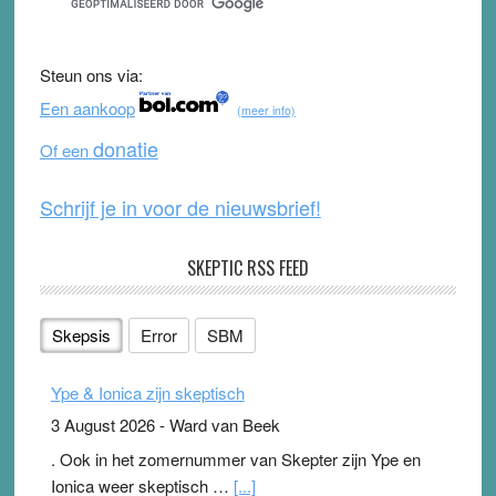
e
er
T
d
b
u
Steun ons via:
o
b
Een aankoop
(meer info)
o
e
donatie
Of een
k
Schrijf je in voor de nieuwsbrief!
SKEPTIC RSS FEED
Skepsis
Error
SBM
Ype & Ionica zijn skeptisch
3 August 2026
-
Ward van Beek
. Ook in het zomernummer van Skepter zijn Ype en
Ionica weer skeptisch …
[...]